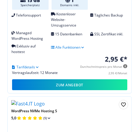
15 GB
1
Speicherplatz
Domains inkl.
Kostenloser
Telefonsupport
Tägliches Backup
Website-
Umzugsservice
Managed
15 Datenbanken
SSL Zertifikat inkl.
WordPress Hosting
Exklusiv auf
Alle Funktionen
hosttest
2,95 €*
Tarifdetails
Durchschnittspreis pro Monat
Vertragslaufzeit: 12 Monate
2,95 €/Monat
ZUM ANGEBOT
WordPress NVMe Hosting S
5,0
(9)