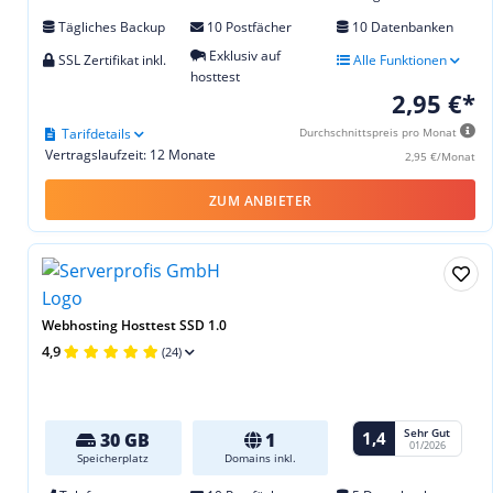
Tägliches Backup
10 Postfächer
10 Datenbanken
Exklusiv auf
SSL Zertifikat inkl.
Alle Funktionen
hosttest
2,95 €*
Tarifdetails
Durchschnittspreis pro Monat
Vertragslaufzeit: 12 Monate
2,95 €/Monat
ZUM ANBIETER
Webhosting Hosttest SSD 1.0
4,9
(24)
Sehr Gut
1,4
30 GB
1
01/2026
Speicherplatz
Domains inkl.