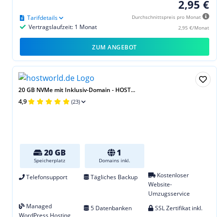
2,95 €
Tarifdetails
Durchschnittspreis pro Monat
Vertragslaufzeit: 1 Monat
2,95 €/Monat
ZUM ANGEBOT
20 GB NVMe mit Inklusiv-Domain - HOST...
4,9
(23)
20 GB
1
Speicherplatz
Domains inkl.
Kostenloser
Telefonsupport
Tägliches Backup
Website-
Umzugsservice
Managed
5 Datenbanken
SSL Zertifikat inkl.
WordPress Hosting