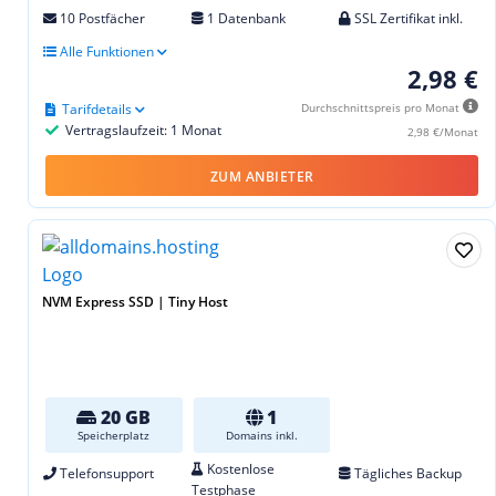
10 Postfächer
1 Datenbank
SSL Zertifikat inkl.
Alle Funktionen
2,98 €
Tarifdetails
Durchschnittspreis pro Monat
Vertragslaufzeit: 1 Monat
2,98 €/Monat
ZUM ANBIETER
NVM Express SSD | Tiny Host
20 GB
1
Speicherplatz
Domains inkl.
Kostenlose
Telefonsupport
Tägliches Backup
Testphase