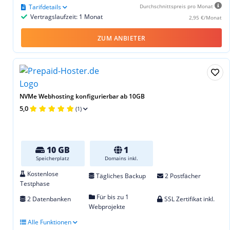
Tarifdetails
Durchschnittspreis pro Monat
Vertragslaufzeit: 1 Monat
2,95 €/Monat
ZUM ANBIETER
NVMe Webhosting konfigurierbar ab 10GB
5,0
(1)
10 GB
1
Speicherplatz
Domains inkl.
Kostenlose
Tägliches Backup
2 Postfächer
Testphase
Für bis zu 1
2 Datenbanken
SSL Zertifikat inkl.
Webprojekte
Alle Funktionen