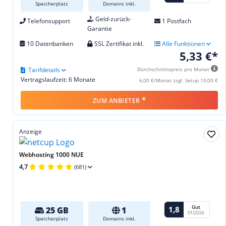
Speicherplatz
Domains inkl.
Geld-zurück-
Telefonsupport
1 Postfach
Garantie
10 Datenbanken
SSL Zertifikat inkl.
Alle Funktionen
5,33 €*
Tarifdetails
Durchschnittspreis pro Monat
Vertragslaufzeit: 6 Monate
6,00 €/Monat zzgl. Setup 10,00 €
*
ZUM ANBIETER
Anzeige
Webhosting 1000 NUE
4,7
(681)
Gut
1,8
25 GB
1
01/2026
Speicherplatz
Domains inkl.