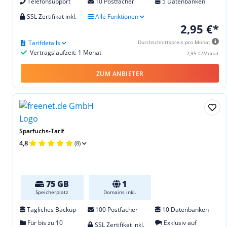
Telefonsupport
10 Postfächer
5 Datenbanken
SSL Zertifikat inkl.
Alle Funktionen
2,95 €*
Tarifdetails
Durchschnittspreis pro Monat
Vertragslaufzeit: 1 Monat
2,95 €/Monat
ZUM ANBIETER
Sparfuchs-Tarif
4,8
(8)
75 GB
1
Speicherplatz
Domains inkl.
Tägliches Backup
100 Postfächer
10 Datenbanken
Für bis zu 10
Exklusiv auf
SSL Zertifikat inkl.