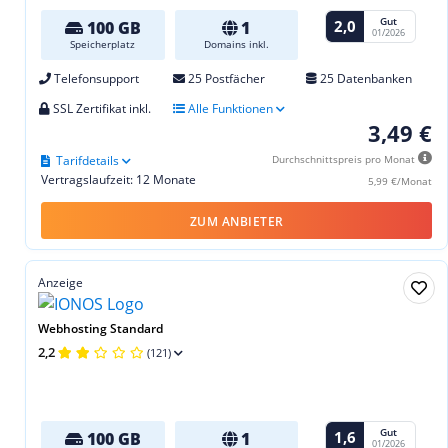
Gut
2,0
100 GB
1
01/2026
Speicherplatz
Domains inkl.
Telefonsupport
25 Postfächer
25 Datenbanken
SSL Zertifikat inkl.
Alle Funktionen
3,49 €
Tarifdetails
Durchschnittspreis pro Monat
Vertragslaufzeit: 12 Monate
5,99 €/Monat
ZUM ANBIETER
Anzeige
Webhosting Standard
2,2
(121)
Gut
1,6
100 GB
1
01/2026