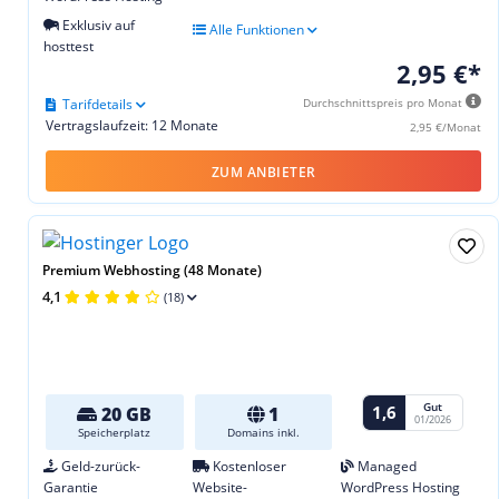
Exklusiv auf
Alle Funktionen
hosttest
2,95 €*
Tarifdetails
Durchschnittspreis pro Monat
Vertragslaufzeit: 12 Monate
2,95 €/Monat
ZUM ANBIETER
Premium Webhosting (48 Monate)
4,1
(18)
Gut
1,6
20 GB
1
01/2026
Speicherplatz
Domains inkl.
Geld-zurück-
Kostenloser
Managed
Garantie
Website-
WordPress Hosting