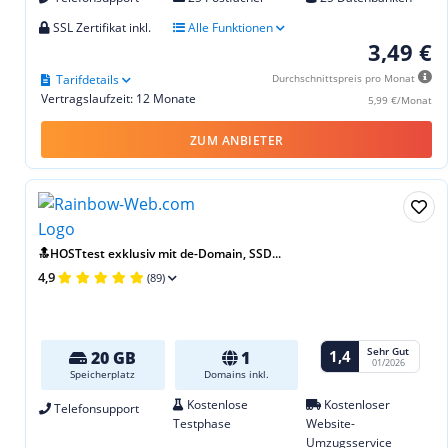
SSL Zertifikat inkl.
Alle Funktionen
3,49 €
Tarifdetails
Durchschnittspreis pro Monat
Vertragslaufzeit: 12 Monate
5,99 €/Monat
ZUM ANBIETER
🔝HOSTtest exklusiv mit de-Domain, SSD...
4,9
(89)
Sehr Gut
1,4
20 GB
1
01/2026
Speicherplatz
Domains inkl.
Kostenlose
Kostenloser
Telefonsupport
Testphase
Website-
Umzugsservice