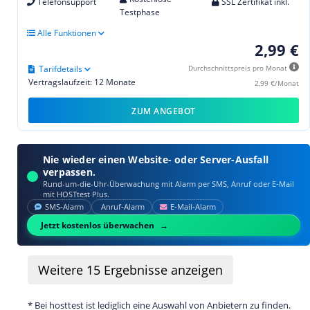
Telefonsupport
SSL Zertifikat inkl.
Testphase
Alle Funktionen
2,99 €
Tarifdetails
Durchschnittspreis pro Monat
Vertragslaufzeit: 12 Monate
2,99 €/Monat
ZUM ANGEBOT
Nie wieder einen Website- oder Server-Ausfall
verpassen.
Rund-um-die-Uhr-Überwachung mit Alarm per SMS, Anruf oder E‑Mail
mit HOSTtest Plus.
SMS‑Alarm
Anruf‑Alarm
E‑Mail‑Alarm
Jetzt kostenlos überwachen
Weitere
15
Ergebnisse anzeigen
* Bei hosttest ist lediglich eine Auswahl von Anbietern zu finden.