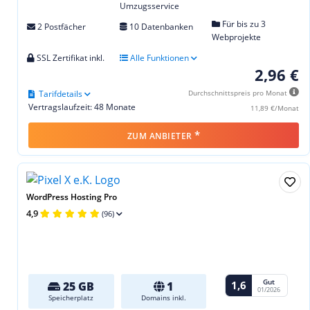
Umzugsservice
Für bis zu 3
2 Postfächer
10 Datenbanken
Webprojekte
SSL Zertifikat inkl.
Alle Funktionen
2,96 €
Tarifdetails
Durchschnittspreis pro Monat
Vertragslaufzeit: 48 Monate
11,89 €/Monat
*
ZUM ANBIETER
WordPress Hosting Pro
4,9
(96)
Gut
1,6
25 GB
1
01/2026
Speicherplatz
Domains inkl.