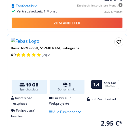
Tarifdetails
Durchschnittspreis pro Monat
Vertragslaufzeit: 1 Monat
2,95 €/Monat
ZUM ANBIETER
Basis: NVMe-SSD, 512MB RAM, unbegrenz...
4,9
(29)
Sehr Gut
1,4
10 GB
1
01/2026
Speicherplatz
Domains inkl.
Kostenlose
Für bis zu 2
SSL Zertifikat inkl.
Testphase
Webprojekte
Exklusiv auf
Alle Funktionen
hosttest
2,95 €*