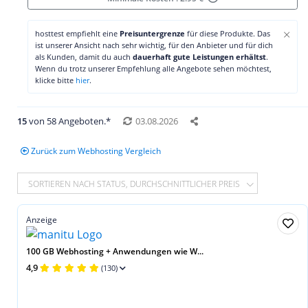
×
hosttest empfiehlt eine
Preisuntergrenze
für diese Produkte. Das
ist unserer Ansicht nach sehr wichtig, für den Anbieter und für dich
als Kunden, damit du auch
dauerhaft gute Leistungen erhältst
.
Wenn du trotz unserer Empfehlung alle Angebote sehen möchtest,
klicke bitte
hier
.
15
von 58 Angeboten.*
03.08.2026
Zurück zum Webhosting Vergleich
SORTIEREN NACH STATUS, DURCHSCHNITTLICHER PREIS
Anzeige
100 GB Webhosting + Anwendungen wie W...
4,9
(130)