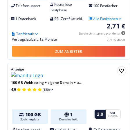
Kostenlose
Telefonsupport
100 Postfächer
Testphase
1 Datenbank
SSL Zertifikat inkl.
Alle Funktionen
2,71 €
Tarifdetails
Durchschnittspreis pro Monat
Vertragslaufzeit: 12 Monate
2,71 €/Monat
ZUM ANBIETER
Anzeige
100 GB Webhosting + eigene Domain + u...
4,9
(130)
Gut
2,0
100 GB
1
01/2026
Speicherplatz
Domains inkl.
Telefonsupport
25 Postfächer
25 Datenbanken