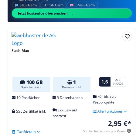
SMS‑Alarm
Anruf‑Alarm
E‑Mail‑Alarm
Jetzt kostenlos überwachen
Flash Max
Gut
1,6
100 GB
1
01/2026
Speicherplatz
Domains inkl.
Für bis zu 5
10 Postfächer
5 Datenbanken
Webprojekte
Exklusiv auf
SSL Zertifikat inkl.
Alle Funktionen
hosttest
2,95 €*
Tarifdetails
Durchschnittspreis pro Monat