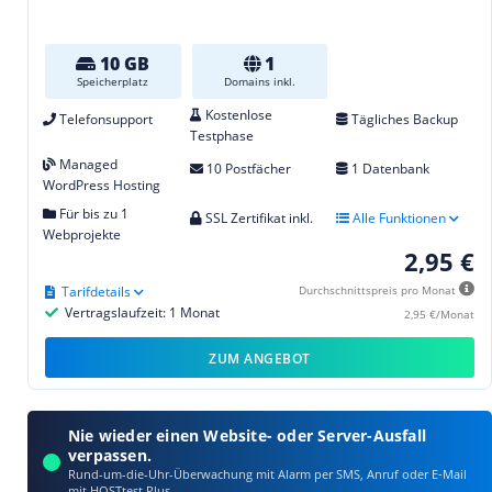
10 GB
1
Speicherplatz
Domains inkl.
Kostenlose
Telefonsupport
Tägliches Backup
Testphase
Managed
10 Postfächer
1 Datenbank
WordPress Hosting
Für bis zu 1
SSL Zertifikat inkl.
Alle Funktionen
Webprojekte
2,95 €
Tarifdetails
Durchschnittspreis pro Monat
Vertragslaufzeit: 1 Monat
2,95 €/Monat
ZUM ANGEBOT
Nie wieder einen Website- oder Server-Ausfall
verpassen.
Rund-um-die-Uhr-Überwachung mit Alarm per SMS, Anruf oder E‑Mail
mit HOSTtest Plus.