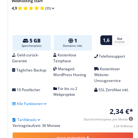
Webhosting Start
4,9
(35)
Gut
1,6
5 GB
1
01/2026
Speicherplatz
Domains inkl.
Geld-zurück-
Kostenlose
Telefonsupport
Garantie
Testphase
Managed
Kostenloser
Tägliches Backup
WordPress Hosting
Website-
Umzugsservice
Für bis zu 2
10 Postfächer
SSL Zertifikat inkl.
Webprojekte
Alle Funktionen
2,34 €*
Tarifdetails
Durchschnittspreis pro Monat
Vertragslaufzeit: 36 Monate
2,34 €/Monat