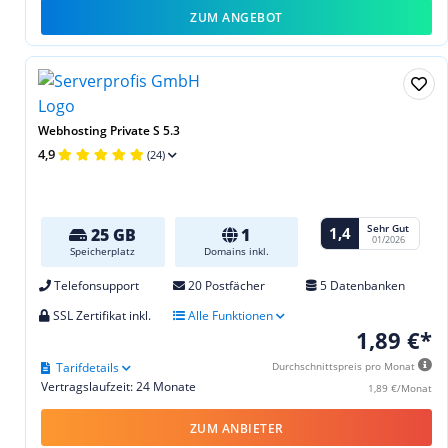
ZUM ANGEBOT
Webhosting Private S 5.3
4,9
(24)
Sehr Gut
1,4
25 GB
1
01/2026
Speicherplatz
Domains inkl.
Telefonsupport
20 Postfächer
5 Datenbanken
SSL Zertifikat inkl.
Alle Funktionen
1,89 €*
Tarifdetails
Durchschnittspreis pro Monat
Vertragslaufzeit: 24 Monate
1,89 €/Monat
ZUM ANBIETER