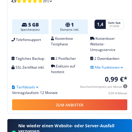
4,9
(91)
Sehr Gut
1,4
5 GB
1
01/2026
Speicherplatz
Domains inkl.
Kostenlose
Kostenloser
Telefonsupport
Testphase
Website-
Umzugsservice
Tägliches Backup
2 Postfächer
2 Datenbanken
Exklusiv auf
SSL Zertifikat inkl.
Alle Funktionen
hosttest
0,99 €*
Tarifdetails
Durchschnittspreis pro Monat
Vertragslaufzeit: 12 Monate
0,99 €/Monat
ZUM ANBIETER
Nie wieder einen Website- oder Server-Ausfall
verpassen.