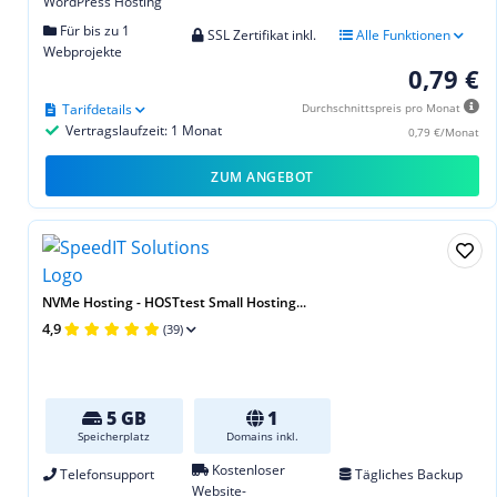
WordPress Hosting
Für bis zu 1
SSL Zertifikat inkl.
Alle Funktionen
Webprojekte
0,79 €
Tarifdetails
Durchschnittspreis pro Monat
Vertragslaufzeit: 1 Monat
0,79 €/Monat
ZUM ANGEBOT
NVMe Hosting - HOSTtest Small Hosting...
4,9
(39)
5 GB
1
Speicherplatz
Domains inkl.
Kostenloser
Telefonsupport
Tägliches Backup
Website-