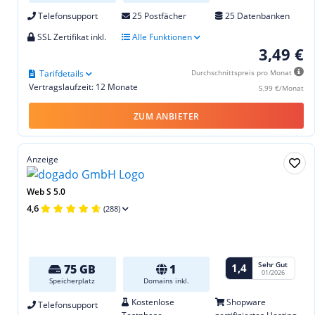
Telefonsupport
25 Postfächer
25 Datenbanken
SSL Zertifikat inkl.
Alle Funktionen
3,49 €
Tarifdetails
Durchschnittspreis pro Monat
Vertragslaufzeit: 12 Monate
5,99 €/Monat
ZUM ANBIETER
Anzeige
Web S 5.0
4,6
(288)
Sehr Gut
1,4
75 GB
1
01/2026
Speicherplatz
Domains inkl.
Kostenlose
Shopware
Telefonsupport