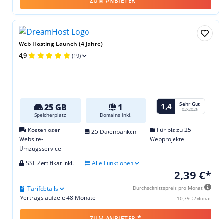
*
ZUM ANBIETER
Web Hosting Launch (4 Jahre)
4,9
(19)
Sehr Gut
1,4
25 GB
1
02/2026
Speicherplatz
Domains inkl.
Kostenloser
Für bis zu 25
25 Datenbanken
Website-
Webprojekte
Umzugsservice
SSL Zertifikat inkl.
Alle Funktionen
2,39 €*
Tarifdetails
Durchschnittspreis pro Monat
Vertragslaufzeit: 48 Monate
10,79 €/Monat
*
ZUM ANBIETER