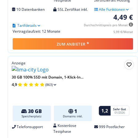
Testphase
zertifiziertes Hosting
10 Datenbanken
SSL Zertifikat inkl.
Alle Funktionen
4,49 €
Tarifdetails
Durchschnittspreis pro Monat
Vertragslaufzeit: 12 Monate
5,99 €/Monat
*
ZUM ANBIETER
Anzeige
30 GB 100% SSD mit Domain, 1-Klick-In...
4,9
(863)
Sehr Gut
1,2
30 GB
1
01/2026
Speicherplatz
Domains inkl.
Kostenlose
Telefonsupport
999 Postfächer
Testphase