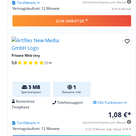
Tarifdetails
Durchschnittspreis pro Monat
Vertragslaufzeit: 12 Monate
9,00 €/Monat
*
ZUM ANBIETER
Private Web tiny
5,0
(1)
5 MB
1
Speicherplatz
Domains inkl.
Kostenlose
Telefonsupport
Alle Funktionen
Testphase
1,08 €*
Tarifdetails
Durchschnittspreis pro Monat
Vertragslaufzeit: 12 Monate
0,25 €/Monat zzgl. Setup 9,99 €