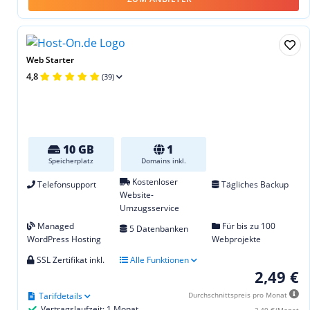
Web Starter
4,8
(39)
10 GB
1
Speicherplatz
Domains inkl.
Kostenloser
Telefonsupport
Tägliches Backup
Website-
Umzugsservice
Managed
Für bis zu 100
5 Datenbanken
WordPress Hosting
Webprojekte
SSL Zertifikat inkl.
Alle Funktionen
2,49 €
Tarifdetails
Durchschnittspreis pro Monat
Vertragslaufzeit: 1 Monat