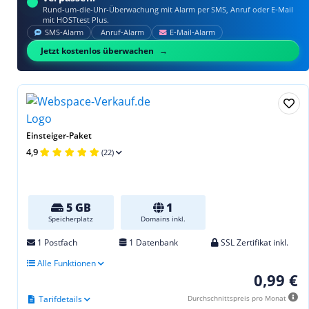
Rund-um-die-Uhr-Überwachung mit Alarm per SMS, Anruf oder E‑Mail
mit HOSTtest Plus.
SMS‑Alarm
Anruf‑Alarm
E‑Mail‑Alarm
Jetzt kostenlos überwachen
Einsteiger-Paket
4,9
(22)
5 GB
1
Speicherplatz
Domains inkl.
1 Postfach
1 Datenbank
SSL Zertifikat inkl.
Alle Funktionen
0,99 €
Tarifdetails
Durchschnittspreis pro Monat