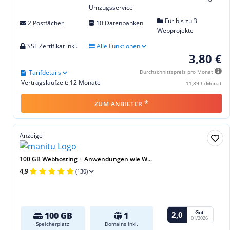
Umzugsservice
Für bis zu 3
2 Postfächer
10 Datenbanken
Webprojekte
SSL Zertifikat inkl.
Alle Funktionen
3,80 €
Tarifdetails
Durchschnittspreis pro Monat
Vertragslaufzeit: 12 Monate
11,89 €/Monat
*
ZUM ANBIETER
Anzeige
100 GB Webhosting + Anwendungen wie W...
4,9
(130)
Gut
2,0
100 GB
1
01/2026
Speicherplatz
Domains inkl.