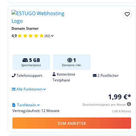
Domain Starter
4,9
(42)
5 GB
1
Speicherplatz
Domains inkl.
Kostenlose
Telefonsupport
2 Postfächer
Testphase
Alle Funktionen
1,99 €*
Tarifdetails
Durchschnittspreis pro Monat
Vertragslaufzeit: 12 Monate
1,99 €/Monat
ZUM ANBIETER