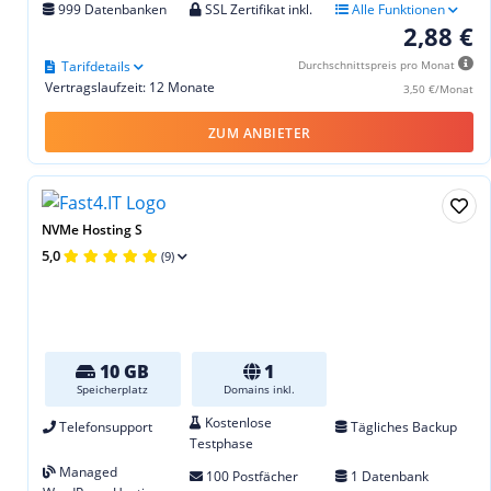
999 Datenbanken
SSL Zertifikat inkl.
Alle Funktionen
2,88 €
Tarifdetails
Durchschnittspreis pro Monat
Vertragslaufzeit: 12 Monate
3,50 €/Monat
ZUM ANBIETER
NVMe Hosting S
5,0
(9)
10 GB
1
Speicherplatz
Domains inkl.
Kostenlose
Telefonsupport
Tägliches Backup
Testphase
Managed
100 Postfächer
1 Datenbank