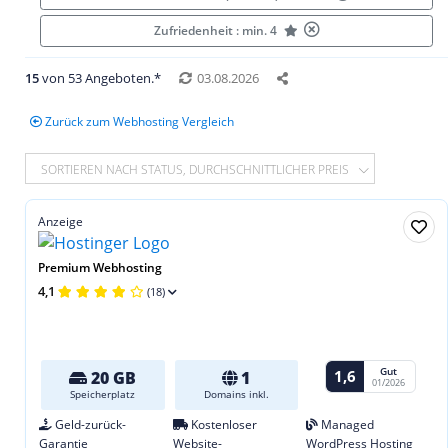
Zufriedenheit : min. 4
15
von 53 Angeboten.*
03.08.2026
Zurück zum Webhosting Vergleich
SORTIEREN NACH STATUS, DURCHSCHNITTLICHER PREIS
Anzeige
Premium Webhosting
4,1
(18)
Gut
1,6
20 GB
1
01/2026
Speicherplatz
Domains inkl.
Geld-zurück-
Kostenloser
Managed
Garantie
Website-
WordPress Hosting