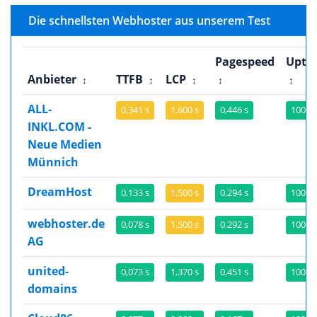
Die schnellsten Webhoster aus unserem Test
Pagespeed
Upti
Anbieter
TTFB
LCP
↕
↕
↕
↕
↕
ALL-
0,341 s
1,600 s
0,446 s
100,0
INKL.COM -
Neue Medien
Münnich
DreamHost
0,133 s
1,500 s
0,294 s
100,0
webhoster.de
0,078 s
1,500 s
0,292 s
100,0
AG
united-
0,073 s
1,370 s
0,451 s
100,0
domains