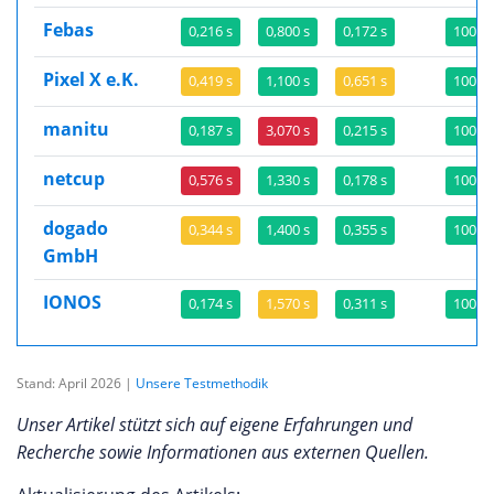
Febas
0,216 s
0,800 s
0,172 s
100,0
Pixel X e.K.
0,419 s
1,100 s
0,651 s
100,0
manitu
0,187 s
3,070 s
0,215 s
100,0
netcup
0,576 s
1,330 s
0,178 s
100,0
dogado
0,344 s
1,400 s
0,355 s
100,0
GmbH
IONOS
0,174 s
1,570 s
0,311 s
100,0
Stand: April 2026 |
Unsere Testmethodik
Unser Artikel stützt sich auf eigene Erfahrungen und
Recherche sowie Informationen aus externen Quellen.