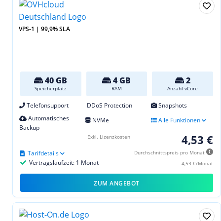
VPS-1 | 99,9% SLA
40 GB
4 GB
2
Speicherplatz
RAM
Anzahl vCore
Telefonsupport
DDoS Protection
Snapshots
Automatisches
NVMe
Alle Funktionen
Backup
4,53 €
Exkl. Lizenzkosten
Tarifdetails
Durchschnittspreis pro Monat
Vertragslaufzeit: 1 Monat
4,53 €/Monat
ZUM ANGEBOT