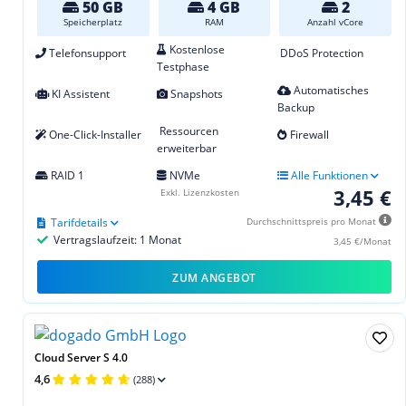
50 GB
4 GB
2
Speicherplatz
RAM
Anzahl vCore
Kostenlose
Telefonsupport
DDoS Protection
Testphase
Automatisches
KI Assistent
Snapshots
Backup
Ressourcen
One-Click-Installer
Firewall
erweiterbar
RAID 1
NVMe
Alle Funktionen
3,45 €
Exkl. Lizenzkosten
Tarifdetails
Durchschnittspreis pro Monat
Vertragslaufzeit: 1 Monat
3,45 €/Monat
ZUM ANGEBOT
Cloud Server S 4.0
4,6
(288)