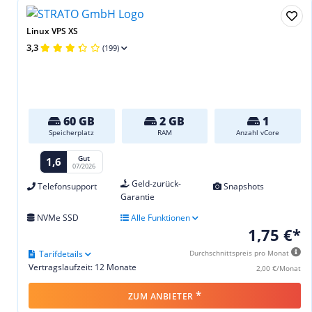
Linux VPS XS
3,3
(199)
60 GB
2 GB
1
Speicherplatz
RAM
Anzahl vCore
Gut
1,6
07/2026
Geld-zurück-
Telefonsupport
Snapshots
Garantie
NVMe SSD
Alle Funktionen
1,75 €*
Tarifdetails
Durchschnittspreis pro Monat
Vertragslaufzeit: 12 Monate
2,00 €/Monat
*
ZUM ANBIETER