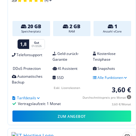
5,0
(4)
20 GB
2 GB
1
Speicherplatz
RAM
Anzahl vCore
Gut
1,8
01/2026
Geld-zurück-
Kostenlose
Telefonsupport
Garantie
Testphase
DDoS Protection
KI Assistent
Snapshots
Automatisches
SSD
Alle Funktionen
Backup
3,60 €
Exkl. Lizenzkosten
Tarifdetails
Durchschnittspreis pro Monat
Vertragslaufzeit: 1 Monat
3,60 €/Monat
ZUM ANGEBOT