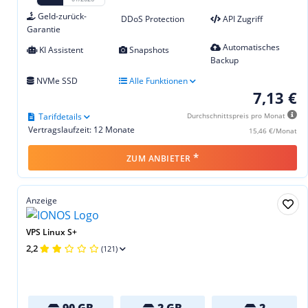
Geld-zurück-
DDoS Protection
API Zugriff
Garantie
Automatisches
KI Assistent
Snapshots
Backup
NVMe SSD
Alle Funktionen
7,13 €
Tarifdetails
Durchschnittspreis pro Monat
Vertragslaufzeit: 12 Monate
15,46 €/Monat
*
ZUM ANBIETER
Anzeige
VPS Linux S+
2,2
(121)