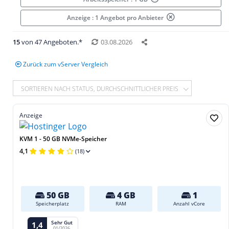
Anzeige : 1 Angebot pro Anbieter
15
von 47 Angeboten.*
03.08.2026
Zurück zum vServer Vergleich
SORTIEREN NACH STATUS, DURCHSCHNITTLICHER PREIS
Anzeige
KVM 1 - 50 GB NVMe-Speicher
4,1
(18)
50 GB
4 GB
1
Speicherplatz
RAM
Anzahl vCore
Sehr Gut
1,4
01/2026