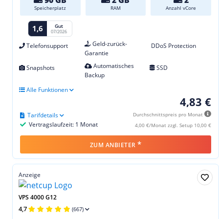
90 GB
2 GB
2
Speicherplatz
RAM
Anzahl vCore
Gut
1,6
07/2026
Geld-zurück-
Telefonsupport
DDoS Protection
Garantie
Automatisches
Snapshots
SSD
Backup
Alle Funktionen
4,83 €
Tarifdetails
Durchschnittspreis pro Monat
Vertragslaufzeit: 1 Monat
4,00 €/Monat zzgl. Setup 10,00 €
*
ZUM ANBIETER
Anzeige
VPS 4000 G12
4,7
(667)