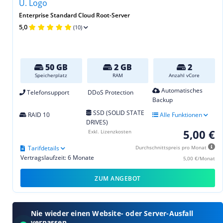
Enterprise Standard Cloud Root-Server
5,0
(10)
50 GB
2 GB
2
Speicherplatz
RAM
Anzahl vCore
Automatisches
Telefonsupport
DDoS Protection
Backup
SSD (SOLID STATE
RAID 10
Alle Funktionen
DRIVES)
5,00 €
Exkl. Lizenzkosten
Tarifdetails
Durchschnittspreis pro Monat
Vertragslaufzeit: 6 Monate
5,00 €/Monat
ZUM ANGEBOT
Nie wieder einen Website- oder Server-Ausfall
verpassen.