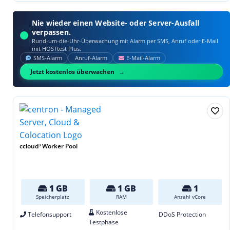
Nie wieder einen Website- oder Server-Ausfall
verpassen.
Rund-um-die-Uhr-Überwachung mit Alarm per SMS, Anruf oder E‑Mail
mit HOSTtest Plus.
SMS‑Alarm
Anruf‑Alarm
E‑Mail‑Alarm
Jetzt kostenlos überwachen
ccloud³ Worker Pool
1 GB
1 GB
1
Speicherplatz
RAM
Anzahl vCore
Kostenlose
Telefonsupport
DDoS Protection
Testphase