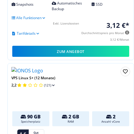
Automatisches
Snapshots
SSD
Backup
Alle Funktionen
3,12 €*
Exkl. Lizenzkosten
Tarifdetails
Durchschnittspreis pro Monat
3,12 €/Monat
ZUM ANGEBOT
VPS Linux S+ (12 Monate)
2,2
(121)
90 GB
2 GB
2
Speicherplatz
RAM
Anzahl vCore
Gut