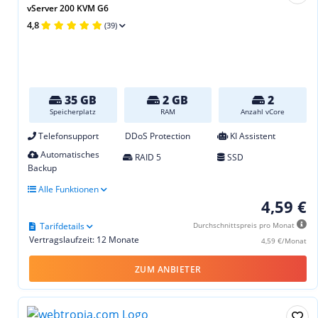
vServer 200 KVM G6
4,8
(39)
35 GB
2 GB
2
Speicherplatz
RAM
Anzahl vCore
Telefonsupport
DDoS Protection
KI Assistent
Automatisches
RAID 5
SSD
Backup
Alle Funktionen
4,59 €
Tarifdetails
Durchschnittspreis pro Monat
Vertragslaufzeit: 12 Monate
4,59 €/Monat
ZUM ANBIETER