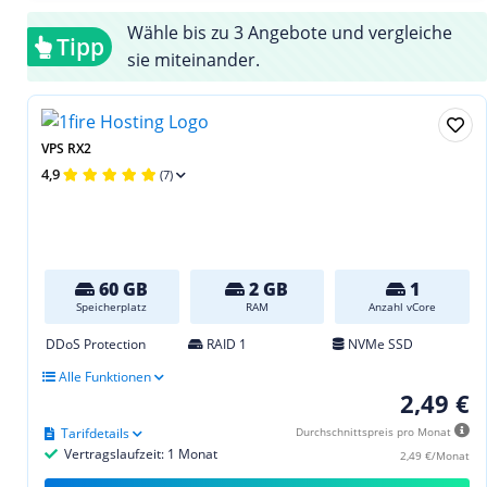
Wähle bis zu 3 Angebote und vergleiche
Tipp
sie miteinander.
VPS RX2
4,9
(7)
60 GB
2 GB
1
Speicherplatz
RAM
Anzahl vCore
DDoS Protection
RAID 1
NVMe SSD
Alle Funktionen
2,49 €
Tarifdetails
Durchschnittspreis pro Monat
Vertragslaufzeit: 1 Monat
2,49 €/Monat