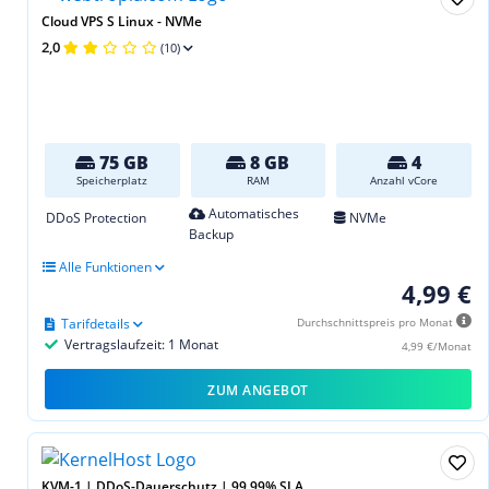
Cloud VPS S Linux - NVMe
2,0
(10)
75 GB
8 GB
4
Speicherplatz
RAM
Anzahl vCore
Automatisches
DDoS Protection
NVMe
Backup
Alle Funktionen
4,99 €
Tarifdetails
Durchschnittspreis pro Monat
Vertragslaufzeit: 1 Monat
4,99 €/Monat
ZUM ANGEBOT
KVM-1 | DDoS-Dauerschutz | 99,99% SLA...