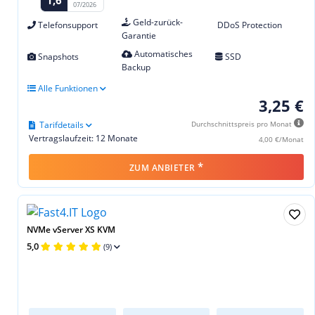
1,6
07/2026
Geld-zurück-
Telefonsupport
DDoS Protection
Garantie
Automatisches
Snapshots
SSD
Backup
Alle Funktionen
3,25 €
Tarifdetails
Durchschnittspreis pro Monat
Vertragslaufzeit: 12 Monate
4,00 €/Monat
*
ZUM ANBIETER
NVMe vServer XS KVM
5,0
(9)