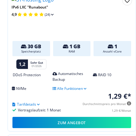
IPv6 LXC "Runabout"
4,9
(24)
30 GB
1 GB
1
Speicherplatz
RAM
Anzahl vCore
Sehr Gut
1,2
01/2026
Automatisches
DDoS Protection
RAID 10
Backup
NVMe
Alle Funktionen
1,29 €*
Tarifdetails
Durchschnittspreis pro Monat
Vertragslaufzeit: 1 Monat
1,29 €/Monat
ZUM ANGEBOT