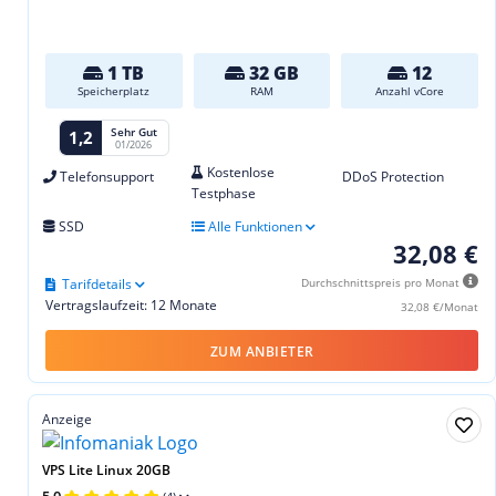
1 TB
32 GB
12
Speicherplatz
RAM
Anzahl vCore
Sehr Gut
1,2
01/2026
Kostenlose
Telefonsupport
DDoS Protection
Testphase
SSD
Alle Funktionen
32,08 €
Tarifdetails
Durchschnittspreis pro Monat
Vertragslaufzeit: 12 Monate
32,08 €/Monat
ZUM ANBIETER
Anzeige
VPS Lite Linux 20GB