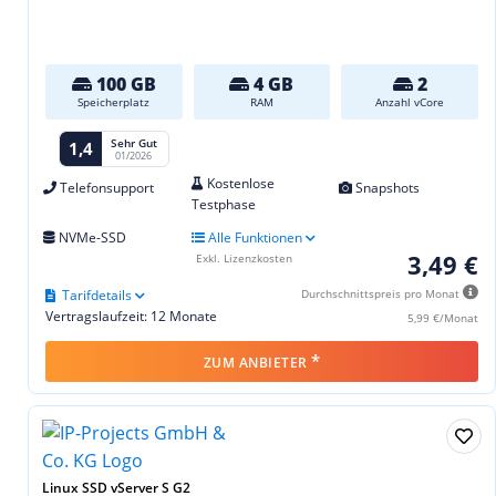
100 GB
4 GB
2
Speicherplatz
RAM
Anzahl vCore
Sehr Gut
1,4
01/2026
Kostenlose
Telefonsupport
Snapshots
Testphase
NVMe-SSD
Alle Funktionen
3,49 €
Exkl. Lizenzkosten
Tarifdetails
Durchschnittspreis pro Monat
Vertragslaufzeit: 12 Monate
5,99 €/Monat
*
ZUM ANBIETER
Linux SSD vServer S G2