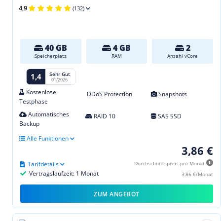
4,9
(132)
40 GB
4 GB
2
Speicherplatz
RAM
Anzahl vCore
Sehr Gut
1,4
01/2026
Kostenlose
DDoS Protection
Snapshots
Testphase
Automatisches
RAID 10
SAS SSD
Backup
Alle Funktionen
3,86 €
Tarifdetails
Durchschnittspreis pro Monat
Vertragslaufzeit: 1 Monat
3,86 €/Monat
ZUM ANGEBOT