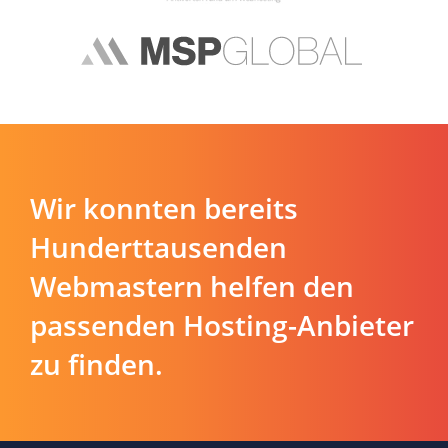
Wir konnten bereits
Hunderttausenden
Webmastern helfen den
passenden Hosting-Anbieter
zu finden.