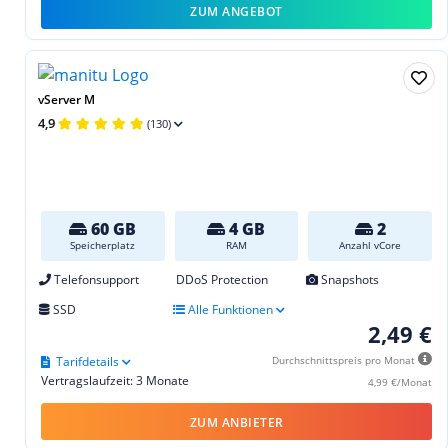
ZUM ANGEBOT
vServer M
4,9
(130)
60 GB
4 GB
2
Speicherplatz
RAM
Anzahl vCore
Telefonsupport
DDoS Protection
Snapshots
SSD
Alle Funktionen
2,49 €
Tarifdetails
Durchschnittspreis pro Monat
Vertragslaufzeit: 3 Monate
4,99 €/Monat
ZUM ANBIETER