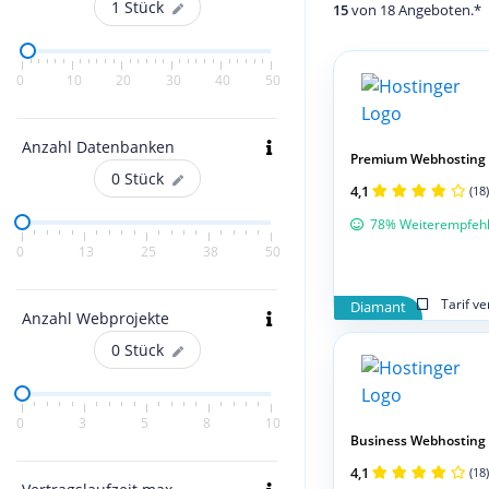
1
Stück
15
von 18 Angeboten.*
0
10
20
30
40
50
Anzahl Datenbanken
Premium Webhosting
0
Stück
4,1
(18)
78% Weiterempfeh
0
13
25
38
50
Tarif v
Diamant
Anzahl Webprojekte
0
Stück
0
3
5
8
10
Business Webhosting
4,1
(18)