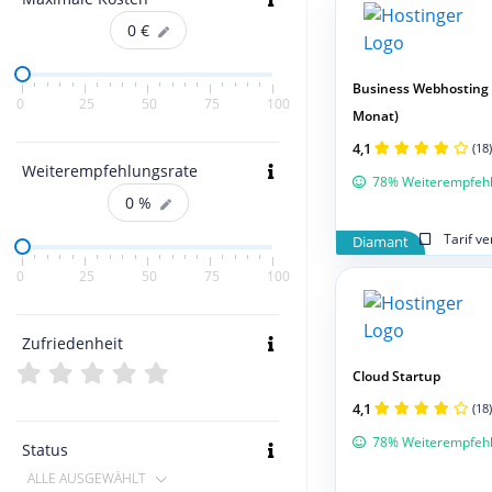
0
€
Business Webhosting 
0
25
50
75
100
Monat)
4,1
(18)
Weiterempfehlungsrate
78% Weiterempfeh
0
%
Tarif v
Diamant
0
25
50
75
100
Zufriedenheit
Cloud Startup
4,1
(18)
78% Weiterempfeh
Status
ALLE AUSGEWÄHLT