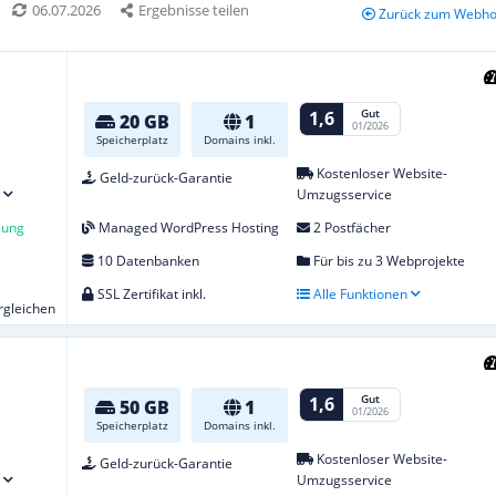
06.07.2026
Ergebnisse teilen
Zurück zum Webhos
Gut
1,6
20 GB
1
01/2026
Speicherplatz
Domains inkl.
Kostenloser Website-
Geld-zurück-Garantie
Umzugsservice
lung
Managed WordPress Hosting
2 Postfächer
10 Datenbanken
Für bis zu 3 Webprojekte
SSL Zertifikat inkl.
Alle Funktionen
ergleichen
Gut
1,6
50 GB
1
01/2026
Speicherplatz
Domains inkl.
Kostenloser Website-
Geld-zurück-Garantie
Umzugsservice