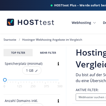
HOSTtest Plus – Werde sofort be
Webhosting
D
Startseite
Hostinger Webhosting Angebote im Vergleich
Hostin
TOP FILTER
MEHR FILTER
Verglei
Speicherplatz (minimal)
1
GB
Du bist auf der 
du eine Übersich
0
125
250
375
500
AKTIVE FILTER:
Webhoster suchen 
Anzahl Domains inkl.