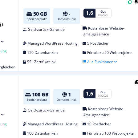
Gut
1,6
50 GB
-
01/2026
Speicherplatz
Domains inkl.
(1
Kostenloser Website-
Geld-zurück-Garantie
Umzugsservice
Managed WordPress Hosting
5 Postfächer
lung
150 Datenbanken
Für bis zu 50 Webprojekte
SSL Zertifikat inkl.
Alle Funktionen
ergleichen
Gut
1,6
100 GB
1
01/2026
Speicherplatz
Domains inkl.
Kostenloser Website-
Geld-zurück-Garantie
Umzugsservice
lung
Managed WordPress Hosting
10 Postfächer
100 Datenbanken
Für bis zu 100 Webprojekte