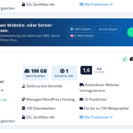
SSL Zertifikat inkl.
Alle Funktionen
ergleichen
nen Website- oder Server-
SMS‑Alarm
Anruf‑Alarm
ssen.
berwachung mit Alarm per SMS, Anruf
E‑Mail‑Alarm
STtest Plus.
Gut
1,6
100 GB
1
01/2026
Speicherplatz
Domains inkl.
t)
Kostenloser Website-
Geld-zurück-Garantie
Umzugsservice
lung
Managed WordPress Hosting
10 Postfächer
100 Datenbanken
Für bis zu 100 Webprojekte
SSL Zertifikat inkl.
Alle Funktionen
ergleichen