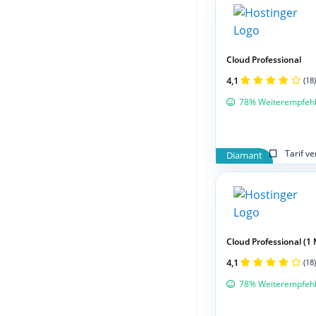
Cloud Professional
4,1
(18)
78% Weiterempfeh
Tarif v
Diamant
Cloud Professional (1
4,1
(18)
78% Weiterempfeh