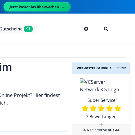
Jetzt kostenlos überwachen
l
Gutscheine
91
 im
Anzeige
WEBHOSTER IM FOKUS
line Projekt? Hier findest
"Super Service"
ich.
7 Bewertungen
+
4,6
/ 5 Sterne aus
44