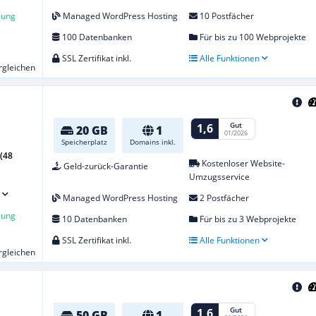
lung
Managed WordPress Hosting
10 Postfächer
100 Datenbanken
Für bis zu 100 Webprojekte
SSL Zertifikat inkl.
Alle Funktionen
ergleichen
Gut
1,6
20 GB
1
01/2026
Speicherplatz
Domains inkl.
(48
Kostenloser Website-
Geld-zurück-Garantie
Umzugsservice
Managed WordPress Hosting
2 Postfächer
lung
10 Datenbanken
Für bis zu 3 Webprojekte
SSL Zertifikat inkl.
Alle Funktionen
ergleichen
Gut
1,6
50 GB
1