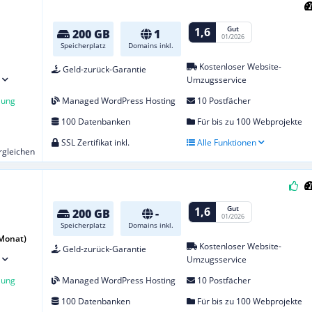
Gut
1,6
200 GB
1
01/2026
Speicherplatz
Domains inkl.
Kostenloser Website-
Geld-zurück-Garantie
Umzugsservice
lung
Managed WordPress Hosting
10 Postfächer
100 Datenbanken
Für bis zu 100 Webprojekte
SSL Zertifikat inkl.
Alle Funktionen
ergleichen
Gut
1,6
200 GB
-
01/2026
Speicherplatz
Domains inkl.
 Monat)
Kostenloser Website-
Geld-zurück-Garantie
Umzugsservice
lung
Managed WordPress Hosting
10 Postfächer
100 Datenbanken
Für bis zu 100 Webprojekte