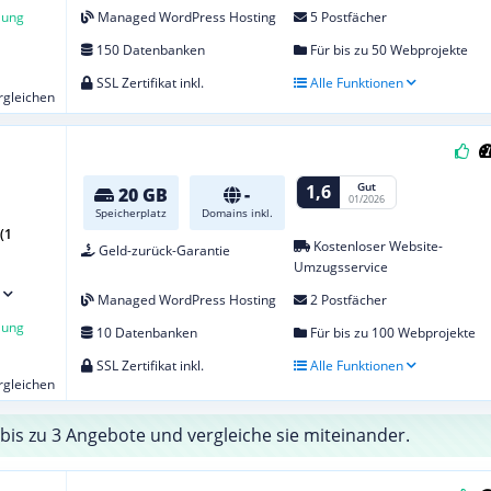
lung
Managed WordPress Hosting
5 Postfächer
150 Datenbanken
Für bis zu 50 Webprojekte
SSL Zertifikat inkl.
Alle Funktionen
ergleichen
Gut
1,6
20 GB
-
01/2026
Speicherplatz
Domains inkl.
(1
Kostenloser Website-
Geld-zurück-Garantie
Umzugsservice
Managed WordPress Hosting
2 Postfächer
lung
10 Datenbanken
Für bis zu 100 Webprojekte
SSL Zertifikat inkl.
Alle Funktionen
ergleichen
bis zu 3 Angebote und vergleiche sie miteinander.