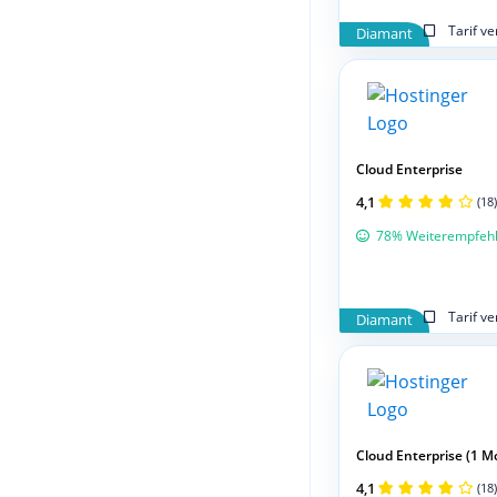
Tarif v
Diamant
Cloud Enterprise
4,1
(18)
78% Weiterempfeh
Tarif v
Diamant
Cloud Enterprise (1 M
4,1
(18)