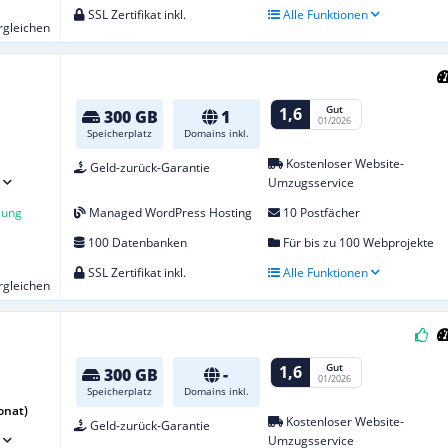
SSL Zertifikat inkl.
Alle Funktionen
ergleichen
Gut
1,6
300 GB
1
01/2026
Speicherplatz
Domains inkl.
Kostenloser Website-
Geld-zurück-Garantie
Umzugsservice
lung
Managed WordPress Hosting
10 Postfächer
100 Datenbanken
Für bis zu 100 Webprojekte
SSL Zertifikat inkl.
Alle Funktionen
ergleichen
Gut
1,6
300 GB
-
01/2026
Speicherplatz
Domains inkl.
onat)
Kostenloser Website-
Geld-zurück-Garantie
Umzugsservice