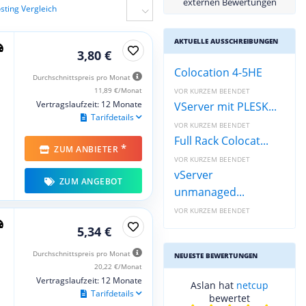
externen Bewertungen
ting Vergleich
AKTUELLE AUSSCHREIBUNGEN
3,80 €
Colocation 4-5HE
Durchschnittspreis pro Monat
11,89 €/Monat
VOR KURZEM BEENDET
Vertragslaufzeit: 12 Monate
VServer mit PLESK...
Tarifdetails
VOR KURZEM BEENDET
Full Rack Colocat...
*
ZUM ANBIETER
VOR KURZEM BEENDET
vServer
ZUM ANGEBOT
unmanaged...
VOR KURZEM BEENDET
5,34 €
Durchschnittspreis pro Monat
NEUESTE BEWERTUNGEN
20,22 €/Monat
Vertragslaufzeit: 12 Monate
Aslan hat
netcup
Tarifdetails
bewertet