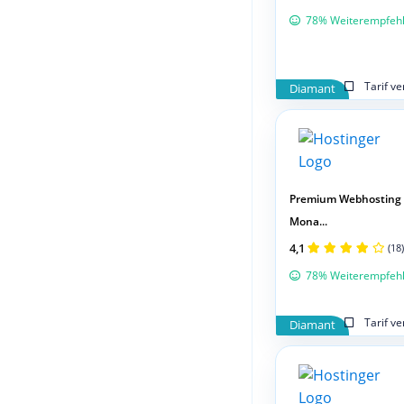
78% Weiterempfeh
Tarif v
Diamant
Premium Webhosting 
Mona...
4,1
(18)
78% Weiterempfeh
Tarif v
Diamant