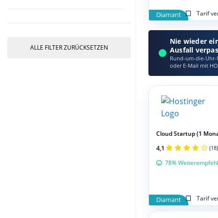
Tarif v
Diamant
Nie wieder ei
ALLE FILTER ZURÜCKSETZEN
Ausfall verpa
Rund-um-die-Uhr-Ü
oder E‑Mail mit HO
Cloud Startup (1 Mona
4,1
(18)
78% Weiterempfeh
Tarif v
Diamant