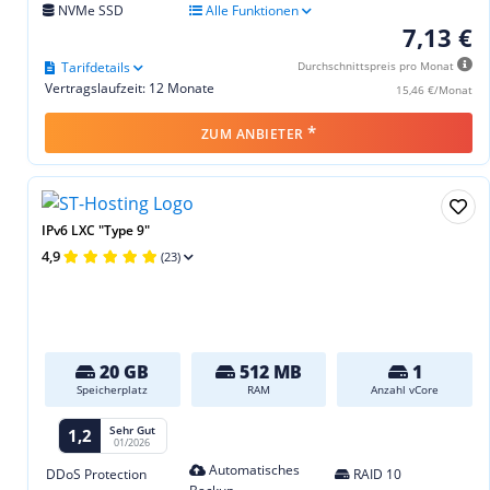
NVMe SSD
Alle Funktionen
7,13 €
Tarifdetails
Durchschnittspreis pro Monat
Vertragslaufzeit: 12 Monate
15,46 €/Monat
*
ZUM ANBIETER
IPv6 LXC "Type 9"
4,9
(23)
20 GB
512 MB
1
Speicherplatz
RAM
Anzahl vCore
Sehr Gut
1,2
01/2026
Automatisches
DDoS Protection
RAID 10