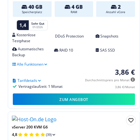
40 GB
4 GB
2
Speicherplatz
RAM
Anzahl vCore
Sehr Gut
1,4
01/2026
Kostenlose
DDoS Protection
Snapshots
Testphase
Automatisches
RAID 10
SAS SSD
Backup
Alle Funktionen
3,86 €
Tarifdetails
Durchschnittspreis pro Monat
Vertragslaufzeit: 1 Monat
3,86 €/Monat
ZUM ANGEBOT
vServer 200 KVM G6
4,8
(39)