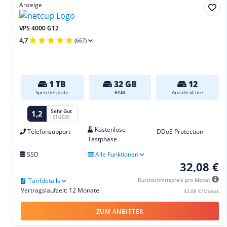
Anzeige
VPS 4000 G12
4,7
(667)
1 TB
32 GB
12
Speicherplatz
RAM
Anzahl vCore
Sehr Gut
1,2
01/2026
Kostenlose
Telefonsupport
DDoS Protection
Testphase
SSD
Alle Funktionen
32,08 €
Tarifdetails
Durchschnittspreis pro Monat
Vertragslaufzeit: 12 Monate
32,08 €/Monat
ZUM ANBIETER