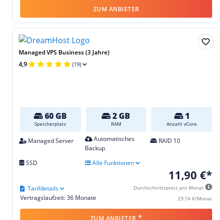
ZUM ANBIETER
Managed VPS Business (3 Jahre)
4,9
(19)
60 GB
2 GB
1
Speicherplatz
RAM
Anzahl vCore
Automatisches
Managed Server
RAID 10
Backup
SSD
Alle Funktionen
11,90 €*
Tarifdetails
Durchschnittspreis pro Monat
Vertragslaufzeit: 36 Monate
29,74 €/Monat
*
ZUM ANBIETER