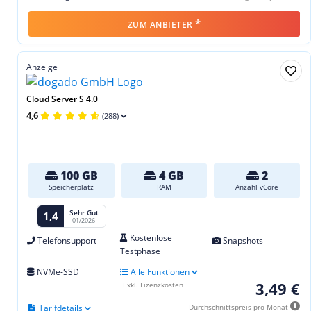
*
ZUM ANBIETER
Anzeige
Cloud Server S 4.0
4,6
(288)
100 GB
4 GB
2
Speicherplatz
RAM
Anzahl vCore
Sehr Gut
1,4
01/2026
Kostenlose
Telefonsupport
Snapshots
Testphase
NVMe-SSD
Alle Funktionen
3,49 €
Exkl. Lizenzkosten
Tarifdetails
Durchschnittspreis pro Monat