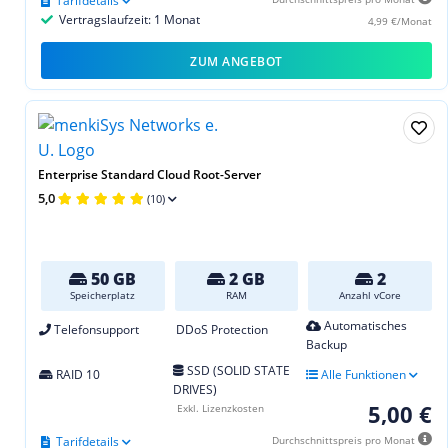
Tarifdetails
Vertragslaufzeit: 1 Monat
4,99 €/Monat
ZUM ANGEBOT
Enterprise Standard Cloud Root-Server
5,0
(10)
50 GB
2 GB
2
Speicherplatz
RAM
Anzahl vCore
Automatisches
Telefonsupport
DDoS Protection
Backup
SSD (SOLID STATE
RAID 10
Alle Funktionen
DRIVES)
5,00 €
Exkl. Lizenzkosten
Tarifdetails
Durchschnittspreis pro Monat