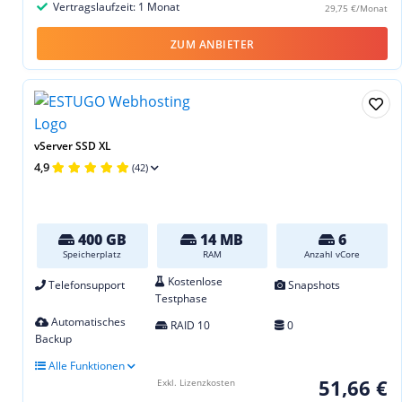
Vertragslaufzeit: 1 Monat
29,75 €/Monat
ZUM ANBIETER
vServer SSD XL
4,9
(42)
400 GB
14 MB
6
Speicherplatz
RAM
Anzahl vCore
Kostenlose
Telefonsupport
Snapshots
Testphase
Automatisches
RAID 10
0
Backup
Alle Funktionen
51,66 €
Exkl. Lizenzkosten