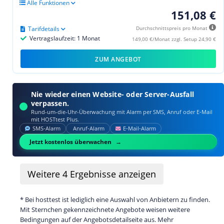
Alle Funktionen
151,08 €
Tarifdetails
Durchschnittspreis pro Monat
Vertragslaufzeit: 1 Monat
149,00 €/Monat zzgl. Setup 24,90 €
ZUM ANGEBOT
Nie wieder einen Website- oder Server-Ausfall
verpassen.
Rund-um-die-Uhr-Überwachung mit Alarm per SMS, Anruf oder E‑Mail
mit HOSTtest Plus.
SMS‑Alarm
Anruf‑Alarm
E‑Mail‑Alarm
Jetzt kostenlos überwachen
Weitere
4
Ergebnisse anzeigen
* Bei hosttest ist lediglich eine Auswahl von Anbietern zu finden.
Mit Sternchen gekennzeichnete Angebote weisen weitere
Bedingungen auf der Angebotsdetailseite aus. Mehr