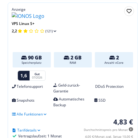
Anzeige
VPS Linux S+
2,2
(121)
90 GB
2 GB
2
Speicherplatz
RAM
Anzahl vCore
Gut
1,6
07/2026
Geld-zurück-
Telefonsupport
DDoS Protection
Garantie
Automatisches
Snapshots
SSD
Backup
Alle Funktionen
4,83 €
Tarifdetails
Durchschnittspreis pro Monat
Vertragslaufzeit: 1 Monat
4,00 €/Monat zzgl. Setup 10,00 €