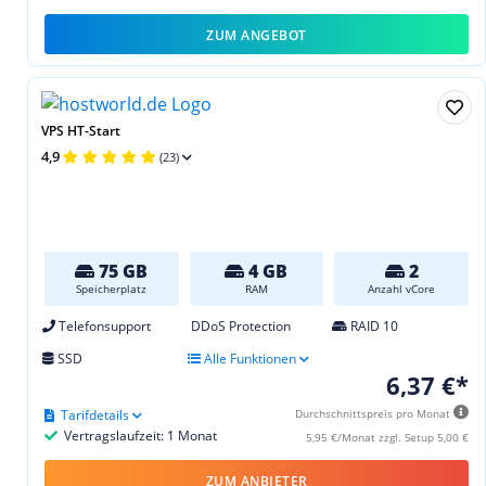
ZUM ANGEBOT
VPS HT-Start
4,9
(23)
75 GB
4 GB
2
Speicherplatz
RAM
Anzahl vCore
Telefonsupport
DDoS Protection
RAID 10
SSD
Alle Funktionen
6,37 €*
Tarifdetails
Durchschnittspreis pro Monat
Vertragslaufzeit: 1 Monat
5,95 €/Monat zzgl. Setup 5,00 €
ZUM ANBIETER