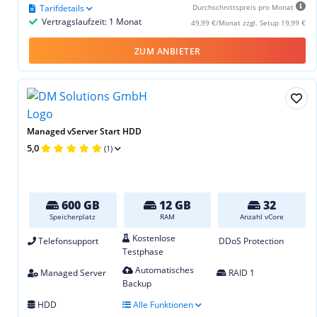
Tarifdetails
Durchschnittspreis pro Monat
Vertragslaufzeit: 1 Monat
49,99 €/Monat zzgl. Setup 19,99 €
ZUM ANBIETER
Managed vServer Start HDD
5,0
(1)
600 GB
12 GB
32
Speicherplatz
RAM
Anzahl vCore
Kostenlose
Telefonsupport
DDoS Protection
Testphase
Automatisches
Managed Server
RAID 1
Backup
HDD
Alle Funktionen