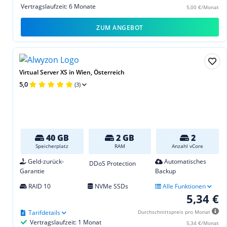
Vertragslaufzeit: 6 Monate
5,00 €/Monat
ZUM ANGEBOT
Virtual Server XS in Wien, Österreich
5,0
(3)
40 GB
2 GB
2
Speicherplatz
RAM
Anzahl vCore
Geld-zurück-
Automatisches
DDoS Protection
Garantie
Backup
RAID 10
NVMe SSDs
Alle Funktionen
5,34 €
Tarifdetails
Durchschnittspreis pro Monat
Vertragslaufzeit: 1 Monat
5,34 €/Monat