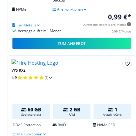
Backup
NVMe
Alle Funktionen
0,99 €*
Tarifdetails
Durchschnittspreis pro Monat
Vertragslaufzeit: 1 Monat
0,99 €/Monat
ZUM ANGEBOT
VPS RX2
4,9
(7)
60 GB
2 GB
1
Speicherplatz
RAM
Anzahl vCore
DDoS Protection
RAID 1
NVMe SSD
Alle Funktionen