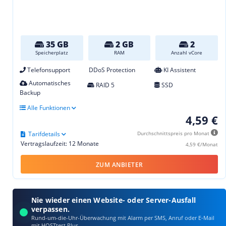
35 GB
2 GB
2
Speicherplatz
RAM
Anzahl vCore
Telefonsupport
DDoS Protection
KI Assistent
Automatisches
RAID 5
SSD
Backup
Alle Funktionen
4,59 €
Tarifdetails
Durchschnittspreis pro Monat
Vertragslaufzeit: 12 Monate
4,59 €/Monat
ZUM ANBIETER
Nie wieder einen Website- oder Server-Ausfall
verpassen.
Rund-um-die-Uhr-Überwachung mit Alarm per SMS, Anruf oder E‑Mail
mit HOSTtest Plus.