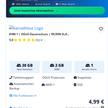
SMS‑Alarm
Anruf‑Alarm
E‑Mail‑Alarm
Jetzt kostenlos überwachen
KVM-1 | DDoS-Dauerschutz | 99,99% SLA...
5,0
(32)
30 GB
2 GB
1
Speicherplatz
RAM
Anzahl vCore
Telefonsupport
DDoS Protection
Snapshots
Automatisches
RAID 1
SSD
Backup
Alle Funktionen
4,99 €
Durchschnittspreis pro Monat