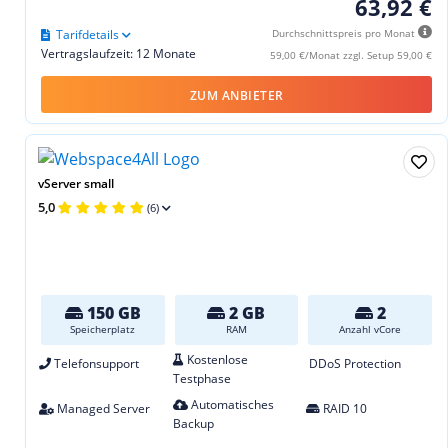
63,92 €
Tarifdetails
Durchschnittspreis pro Monat
Vertragslaufzeit: 12 Monate
59,00 €/Monat zzgl. Setup 59,00 €
ZUM ANBIETER
vServer small
5,0
(6)
150 GB
2 GB
2
Speicherplatz
RAM
Anzahl vCore
Kostenlose
Telefonsupport
DDoS Protection
Testphase
Automatisches
Managed Server
RAID 10
Backup