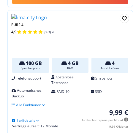
PURE 4
4,9
(863)
100 GB
4 GB
4
Speicherplatz
RAM
Anzahl vCore
Kostenlose
Telefonsupport
Snapshots
Testphase
Automatisches
RAID 10
SSD
Backup
Alle Funktionen
9,99 €
Tarifdetails
Durchschnittspreis pro Monat
Vertragslaufzeit: 12 Monate
9,99 €/Monat