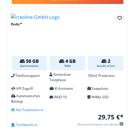
Redis™
50 GB
4 GB
2
Speicherplatz
RAM
Anzahl vCore
Kostenlose
Telefonsupport
DDoS Protection
Testphase
API Zugriff
KI Assistent
Snapshots
Automatisches
RAID 10
NVMe SSD
Backup
Alle Funktionen
29,75 €*
Tarifdetails
Durchschnittspreis pro Monat