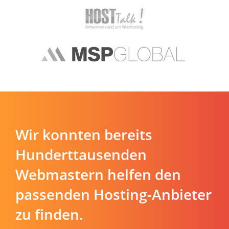
Wir konnten bereits
Hunderttausenden
Webmastern helfen den
passenden Hosting-Anbieter
zu finden.