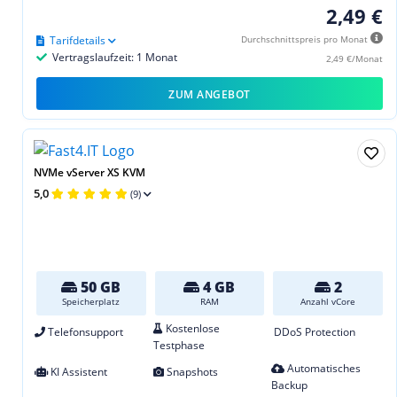
2,49 €
Tarifdetails
Durchschnittspreis pro Monat
Vertragslaufzeit: 1 Monat
2,49 €/Monat
ZUM ANGEBOT
NVMe vServer XS KVM
5,0
(9)
50 GB
4 GB
2
Speicherplatz
RAM
Anzahl vCore
Kostenlose
Telefonsupport
DDoS Protection
Testphase
Automatisches
KI Assistent
Snapshots
Backup