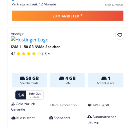
Vertragslaufzeit: 12 Monate
5,99 €/Monat
*
ZUM ANBIETER
Anzeige
KVM 1 - 50 GB NVMe-Speicher
4,1
(18)
50 GB
4 GB
1
Speicherplatz
RAM
Anzahl vCore
Sehr Gut
1,4
01/2026
Geld-zurück-
DDoS Protection
API Zugriff
Garantie
Automatisches
KI Assistent
Snapshots
Backup