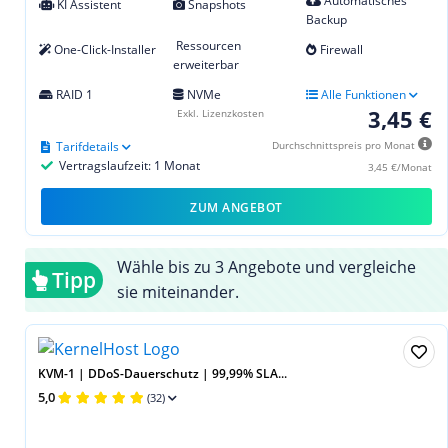
Automatisches
KI Assistent
Snapshots
Backup
Ressourcen
One-Click-Installer
Firewall
erweiterbar
RAID 1
NVMe
Alle Funktionen
3,45 €
Exkl. Lizenzkosten
Tarifdetails
Durchschnittspreis pro Monat
Vertragslaufzeit: 1 Monat
3,45 €/Monat
ZUM ANGEBOT
Wähle bis zu 3 Angebote und vergleiche
Tipp
sie miteinander.
KVM-1 | DDoS-Dauerschutz | 99,99% SLA...
5,0
(32)