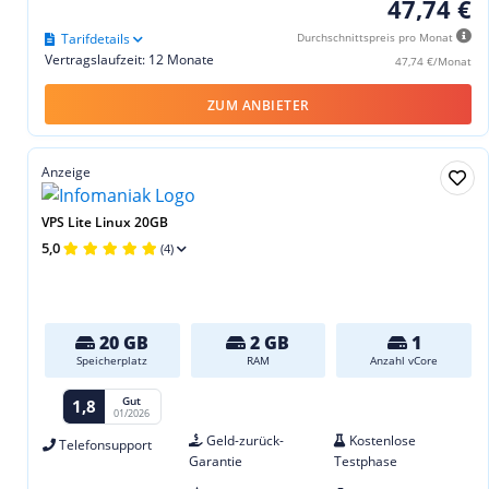
47,74 €
Tarifdetails
Durchschnittspreis pro Monat
Vertragslaufzeit: 12 Monate
47,74 €/Monat
ZUM ANBIETER
Anzeige
VPS Lite Linux 20GB
5,0
(4)
20 GB
2 GB
1
Speicherplatz
RAM
Anzahl vCore
Gut
1,8
01/2026
Geld-zurück-
Kostenlose
Telefonsupport
Garantie
Testphase