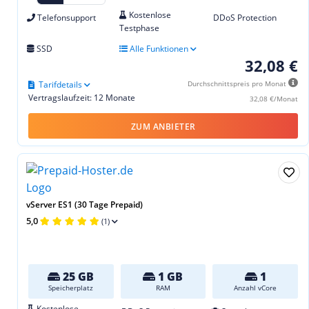
Kostenlose
Telefonsupport
DDoS Protection
Testphase
SSD
Alle Funktionen
32,08 €
Tarifdetails
Durchschnittspreis pro Monat
Vertragslaufzeit: 12 Monate
32,08 €/Monat
ZUM ANBIETER
vServer ES1 (30 Tage Prepaid)
5,0
(1)
25 GB
1 GB
1
Speicherplatz
RAM
Anzahl vCore
Kostenlose