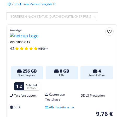
Zurück zum vServer Vergleich
SORTIEREN NACH STATUS, DURCHSCHNITTLICHER PREIS
Anzeige
VPS 1000 G12
4,7
(680)
256 GB
8 GB
4
Speicherplatz
RAM
Anzahl vCore
Sehr Gut
1,2
01/2026
Kostenlose
Telefonsupport
DDoS Protection
Testphase
SSD
Alle Funktionen
9,76 €