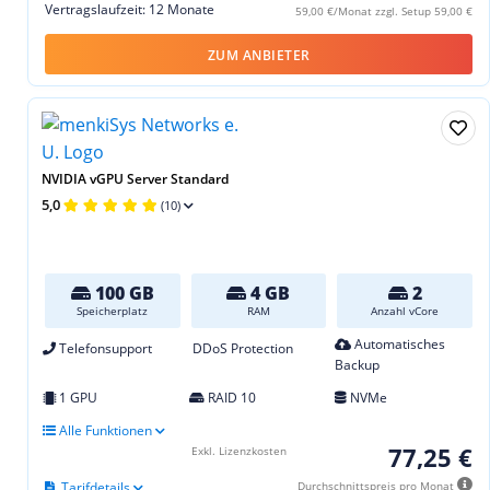
Vertragslaufzeit: 12 Monate
59,00 €/Monat zzgl. Setup 59,00 €
ZUM ANBIETER
NVIDIA vGPU Server Standard
5,0
(10)
100 GB
4 GB
2
Speicherplatz
RAM
Anzahl vCore
Automatisches
Telefonsupport
DDoS Protection
Backup
1 GPU
RAID 10
NVMe
Alle Funktionen
77,25 €
Exkl. Lizenzkosten
Tarifdetails
Durchschnittspreis pro Monat