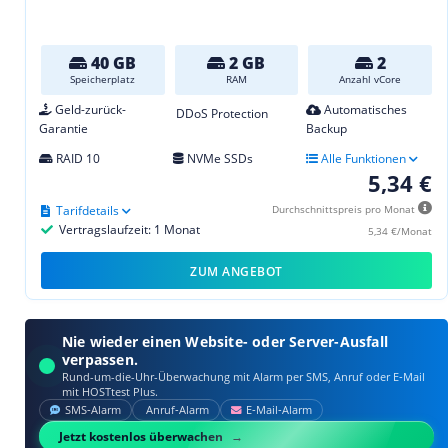
40 GB
2 GB
2
Speicherplatz
RAM
Anzahl vCore
Geld-zurück-
Automatisches
DDoS Protection
Garantie
Backup
RAID 10
NVMe SSDs
Alle Funktionen
5,34 €
Tarifdetails
Durchschnittspreis pro Monat
Vertragslaufzeit: 1 Monat
5,34 €/Monat
ZUM ANGEBOT
Nie wieder einen Website- oder Server-Ausfall
verpassen.
Rund-um-die-Uhr-Überwachung mit Alarm per SMS, Anruf oder E‑Mail
mit HOSTtest Plus.
SMS‑Alarm
Anruf‑Alarm
E‑Mail‑Alarm
Jetzt kostenlos überwachen