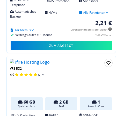
DDoS Protection
Snapshots
Testphase
Automatisches
NVMe
Alle Funktionen
Backup
2,21 €
Tarifdetails
Durchschnittspreis pro Monat
Vertragslaufzeit: 1 Monat
2,46 €/Monat
ZUM ANGEBOT
VPS RX2
4,9
(7)
60 GB
2 GB
1
Speicherplatz
RAM
Anzahl vCore
DDoS Protection
RAID 1
NVMe SSD