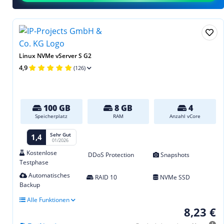
Linux NVMe vServer S G2
4,9
(126)
100 GB
8 GB
4
Speicherplatz
RAM
Anzahl vCore
Sehr Gut
1,4
01/2026
Kostenlose
DDoS Protection
Snapshots
Testphase
Automatisches
RAID 10
NVMe SSD
Backup
Alle Funktionen
8,23 €