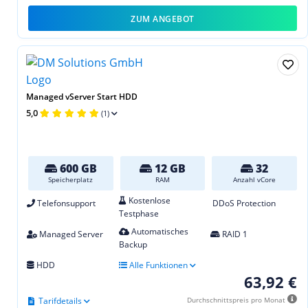
ZUM ANGEBOT
Managed vServer Start HDD
5,0
(1)
600 GB
12 GB
32
Speicherplatz
RAM
Anzahl vCore
Kostenlose
Telefonsupport
DDoS Protection
Testphase
Automatisches
Managed Server
RAID 1
Backup
HDD
Alle Funktionen
63,92 €
Tarifdetails
Durchschnittspreis pro Monat