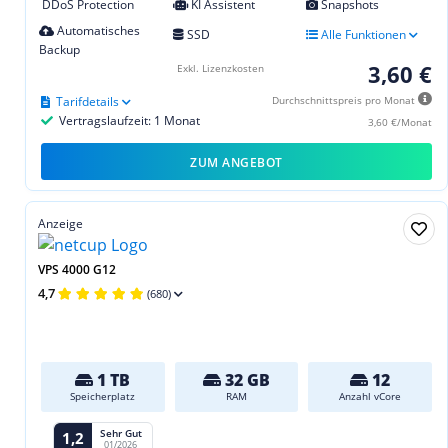
DDoS Protection
KI Assistent
Snapshots
Automatisches
SSD
Alle Funktionen
Backup
3,60 €
Exkl. Lizenzkosten
Tarifdetails
Durchschnittspreis pro Monat
Vertragslaufzeit: 1 Monat
3,60 €/Monat
ZUM ANGEBOT
Anzeige
VPS 4000 G12
4,7
(680)
1 TB
32 GB
12
Speicherplatz
RAM
Anzahl vCore
Sehr Gut
1,2
01/2026