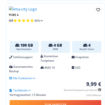
PURE 4
4,9
(863)
100 GB
4 GB
4
Speicherplatz
RAM
Anzahl vCore
Kostenlose
Telefonsupport
Snapshots
Testphase
Automatisches
RAID 10
SSD
Backup
Alle Funktionen
9,99 €
Tarifdetails
Durchschnittspreis pro Monat
Vertragslaufzeit: 12 Monate
9,99 €/Monat
ZUM ANBIETER