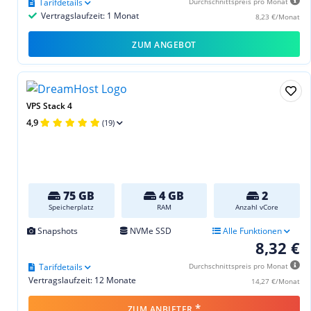
Tarifdetails
Durchschnittspreis pro Monat
Vertragslaufzeit: 1 Monat
8,23 €/Monat
ZUM ANGEBOT
VPS Stack 4
4,9
(19)
75 GB
4 GB
2
Speicherplatz
RAM
Anzahl vCore
Snapshots
NVMe SSD
Alle Funktionen
8,32 €
Tarifdetails
Durchschnittspreis pro Monat
Vertragslaufzeit: 12 Monate
14,27 €/Monat
*
ZUM ANBIETER