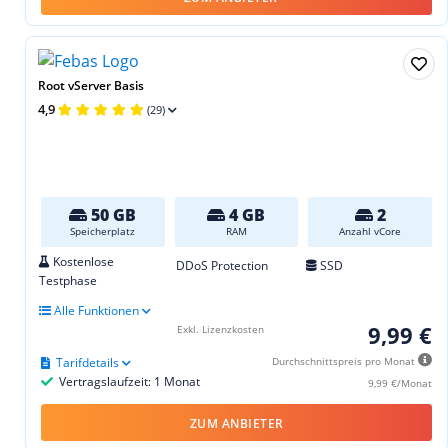
Root vServer Basis
4,9
(29)
50 GB
4 GB
2
Speicherplatz
RAM
Anzahl vCore
Kostenlose
DDoS Protection
SSD
Testphase
Alle Funktionen
9,99 €
Exkl. Lizenzkosten
Tarifdetails
Durchschnittspreis pro Monat
Vertragslaufzeit: 1 Monat
9,99 €/Monat
ZUM ANBIETER