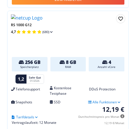
RS 1000 G12
4,7
(680)
256 GB
8 GB
4
Speicherplatz
RAM
Anzahl vCore
Sehr Gut
1,2
01/2026
Kostenlose
Telefonsupport
DDoS Protection
Testphase
Snapshots
SSD
Alle Funktionen
12,19 €
Tarifdetails
Durchschnittspreis pro Monat
Vertragslaufzeit: 12 Monate
12,19 €/Monat