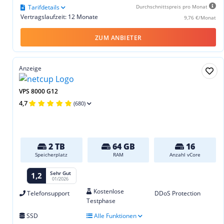
Tarifdetails
Durchschnittspreis pro Monat
Vertragslaufzeit: 12 Monate
9,76 €/Monat
ZUM ANBIETER
Anzeige
VPS 8000 G12
4,7
(680)
2 TB
64 GB
16
Speicherplatz
RAM
Anzahl vCore
Sehr Gut
1,2
01/2026
Kostenlose
Telefonsupport
DDoS Protection
Testphase
SSD
Alle Funktionen