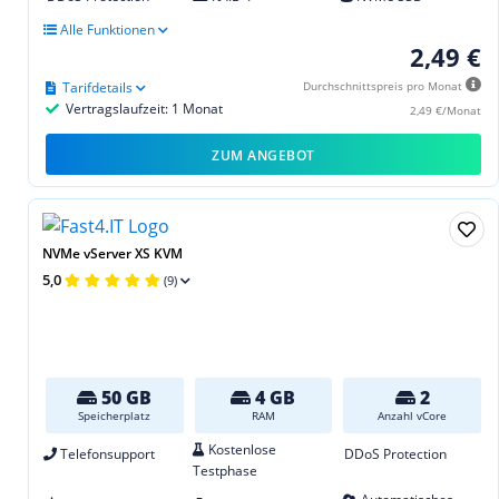
Alle Funktionen
2,49 €
Tarifdetails
Durchschnittspreis pro Monat
Vertragslaufzeit: 1 Monat
2,49 €/Monat
ZUM ANGEBOT
NVMe vServer XS KVM
5,0
(9)
50 GB
4 GB
2
Speicherplatz
RAM
Anzahl vCore
Kostenlose
Telefonsupport
DDoS Protection
Testphase