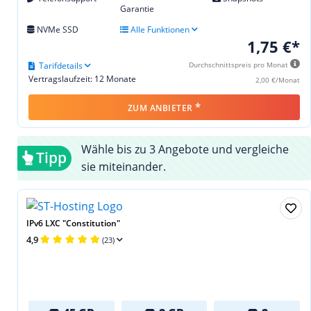
Garantie
NVMe SSD
Alle Funktionen
1,75 €*
Tarifdetails
Durchschnittspreis pro Monat
Vertragslaufzeit: 12 Monate
2,00 €/Monat
*
ZUM ANBIETER
Wähle bis zu 3 Angebote und vergleiche
Tipp
sie miteinander.
IPv6 LXC "Constitution"
4,9
(23)