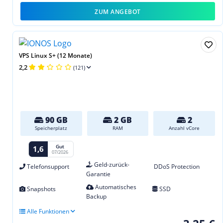
ZUM ANGEBOT
VPS Linux S+ (12 Monate)
2,2
(121)
90 GB
2 GB
2
Speicherplatz
RAM
Anzahl vCore
Gut
1,6
07/2026
Geld-zurück-
Telefonsupport
DDoS Protection
Garantie
Automatisches
Snapshots
SSD
Backup
Alle Funktionen