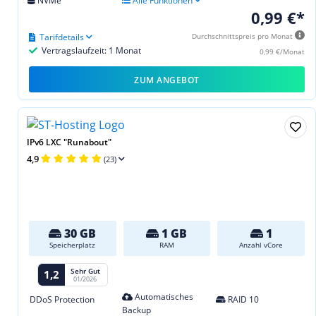
NVMe
Alle Funktionen
0,99 €*
Tarifdetails
Durchschnittspreis pro Monat
Vertragslaufzeit: 1 Monat
0,99 €/Monat
ZUM ANGEBOT
IPv6 LXC "Runabout"
4,9
(23)
30 GB
1 GB
1
Speicherplatz
RAM
Anzahl vCore
Sehr Gut
1,2
01/2026
Automatisches
DDoS Protection
RAID 10
Backup