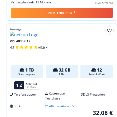
Vertragslaufzeit: 12 Monate
14,27 €/Monat
*
ZUM ANBIETER
Anzeige
VPS 4000 G12
4,7
(672)
1 TB
32 GB
12
Speicherplatz
RAM
Anzahl vCore
Sehr Gut
1,2
01/2026
Kostenlose
Telefonsupport
DDoS Protection
Testphase
SSD
Alle Funktionen
32,08 €