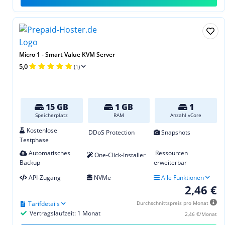
Micro 1 - Smart Value KVM Server
5,0
(1)
15 GB
1 GB
1
Speicherplatz
RAM
Anzahl vCore
Kostenlose
DDoS Protection
Snapshots
Testphase
Automatisches
Ressourcen
One-Click-Installer
Backup
erweiterbar
API-Zugang
NVMe
Alle Funktionen
2,46 €
Tarifdetails
Durchschnittspreis pro Monat
Vertragslaufzeit: 1 Monat
2,46 €/Monat