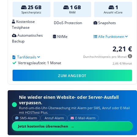
25 GB
1 GB
1
Speicherplatz
RAM
Anzahl vCore
Kostenlose
DDoS Protection
Snapshots
Testphase
Automatisches
NVMe
Alle Funktionen
Backup
2,21 €
Tarifdetails
Durchschnittspreis pro Monat
Vertragslaufzeit: 1 Monat
2,46 €/Monat
ZUM ANGEBOT
Nie wieder einen Website- oder Server-Ausfall
verpassen.
Rund-um-die-Uhr-Überwachung mit Alarm per SMS, Anruf oder E‑Mail
mit HOSTtest Plus.
SMS‑Alarm
Anruf‑Alarm
E‑Mail‑Alarm
Jetzt kostenlos überwachen