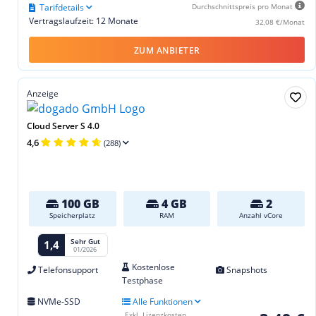
Tarifdetails
Durchschnittspreis pro Monat
Vertragslaufzeit: 12 Monate
32,08 €/Monat
ZUM ANBIETER
Anzeige
Cloud Server S 4.0
4,6
(288)
100 GB
4 GB
2
Speicherplatz
RAM
Anzahl vCore
Sehr Gut
1,4
01/2026
Kostenlose
Telefonsupport
Snapshots
Testphase
NVMe-SSD
Alle Funktionen
Exkl. Lizenzkosten