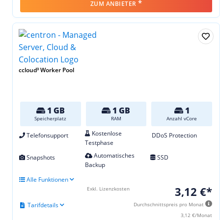
*
ZUM ANBIETER
ccloud³ Worker Pool
1 GB
1 GB
1
Speicherplatz
RAM
Anzahl vCore
Kostenlose
Telefonsupport
DDoS Protection
Testphase
Automatisches
Snapshots
SSD
Backup
Alle Funktionen
3,12 €*
Exkl. Lizenzkosten
Tarifdetails
Durchschnittspreis pro Monat
3,12 €/Monat