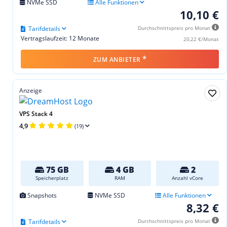
NVMe SSD
Alle Funktionen
10,10 €
Tarifdetails
Durchschnittspreis pro Monat
Vertragslaufzeit: 12 Monate
20,22 €/Monat
*
ZUM ANBIETER
Anzeige
VPS Stack 4
4,9
(19)
75 GB
4 GB
2
Speicherplatz
RAM
Anzahl vCore
Snapshots
NVMe SSD
Alle Funktionen
8,32 €
Tarifdetails
Durchschnittspreis pro Monat