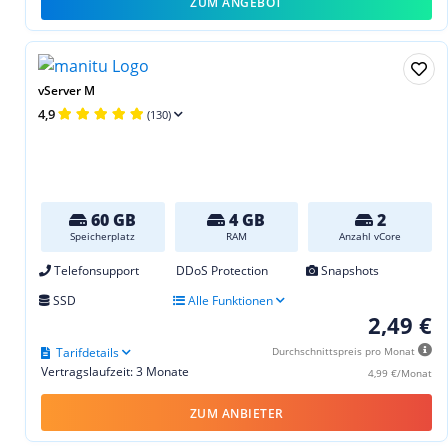
ZUM ANGEBOT
vServer M
4,9
(130)
60 GB
4 GB
2
Speicherplatz
RAM
Anzahl vCore
Telefonsupport
DDoS Protection
Snapshots
SSD
Alle Funktionen
2,49 €
Tarifdetails
Durchschnittspreis pro Monat
Vertragslaufzeit: 3 Monate
4,99 €/Monat
ZUM ANBIETER