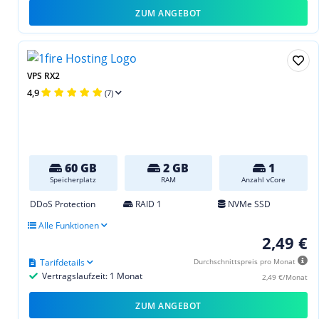
ZUM ANGEBOT
VPS RX2
4,9
(7)
60 GB
2 GB
1
Speicherplatz
RAM
Anzahl vCore
DDoS Protection
RAID 1
NVMe SSD
Alle Funktionen
2,49 €
Tarifdetails
Durchschnittspreis pro Monat
Vertragslaufzeit: 1 Monat
2,49 €/Monat
ZUM ANGEBOT