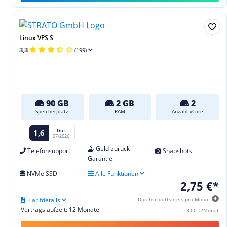
Linux VPS S
3,3
(199)
90 GB
2 GB
2
Speicherplatz
RAM
Anzahl vCore
Gut
1,6
07/2026
Geld-zurück-
Telefonsupport
Snapshots
Garantie
NVMe SSD
Alle Funktionen
2,75 €*
Tarifdetails
Durchschnittspreis pro Monat
Vertragslaufzeit: 12 Monate
3,00 €/Monat