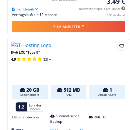
3,49 €
Tarifdetails
Durchschnittspreis pro Monat
Vertragslaufzeit: 12 Monate
5,99 €/Monat
*
ZUM ANBIETER
IPv6 LXC "Type 9"
4,9
(23)
20 GB
512 MB
1
Speicherplatz
RAM
Anzahl vCore
Sehr Gut
1,2
01/2026
Automatisches
DDoS Protection
RAID 10
Backup