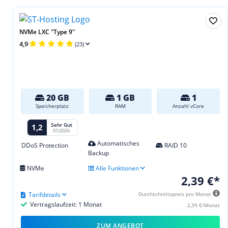
NVMe LXC "Type 9"
4,9
(23)
20 GB
1 GB
1
Speicherplatz
RAM
Anzahl vCore
Sehr Gut
1,2
01/2026
Automatisches
DDoS Protection
RAID 10
Backup
NVMe
Alle Funktionen
2,39 €*
Tarifdetails
Durchschnittspreis pro Monat
Vertragslaufzeit: 1 Monat
2,39 €/Monat
ZUM ANGEBOT