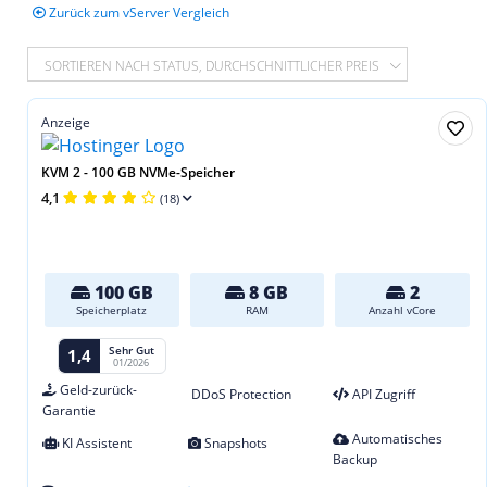
Zurück zum vServer Vergleich
SORTIEREN NACH STATUS, DURCHSCHNITTLICHER PREIS
Anzeige
KVM 2 - 100 GB NVMe-Speicher
4,1
(18)
100 GB
8 GB
2
Speicherplatz
RAM
Anzahl vCore
Sehr Gut
1,4
01/2026
Geld-zurück-
DDoS Protection
API Zugriff
Garantie
Automatisches
KI Assistent
Snapshots
Backup