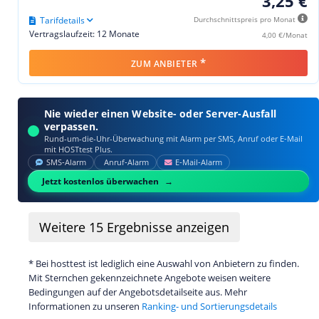
3,25 €
Tarifdetails
Durchschnittspreis pro Monat
Vertragslaufzeit: 12 Monate
4,00 €/Monat
*
ZUM ANBIETER
Nie wieder einen Website- oder Server-Ausfall
verpassen.
Rund-um-die-Uhr-Überwachung mit Alarm per SMS, Anruf oder E‑Mail
mit HOSTtest Plus.
SMS‑Alarm
Anruf‑Alarm
E‑Mail‑Alarm
Jetzt kostenlos überwachen
Weitere
15
Ergebnisse anzeigen
* Bei hosttest ist lediglich eine Auswahl von Anbietern zu finden.
Mit Sternchen gekennzeichnete Angebote weisen weitere
Bedingungen auf der Angebotsdetailseite aus. Mehr
Informationen zu unseren
Ranking- und Sortierungsdetails