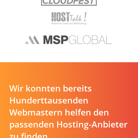
Wir konnten bereits
Hunderttausenden
Webmastern helfen den
passenden Hosting-Anbieter
zu finden.