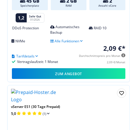
45 GB
2 GB
2
Speicherplatz
RAM
Anzahl vCore
Sehr Gut
1,2
01/2026
Automatisches
DDoS Protection
RAID 10
Backup
NVMe
Alle Funktionen
2,09 €*
Tarifdetails
Durchschnittspreis pro Monat
Vertragslaufzeit: 1 Monat
2,09 €/Monat
ZUM ANGEBOT
vServer ES1 (30 Tage Prepaid)
5,0
(1)