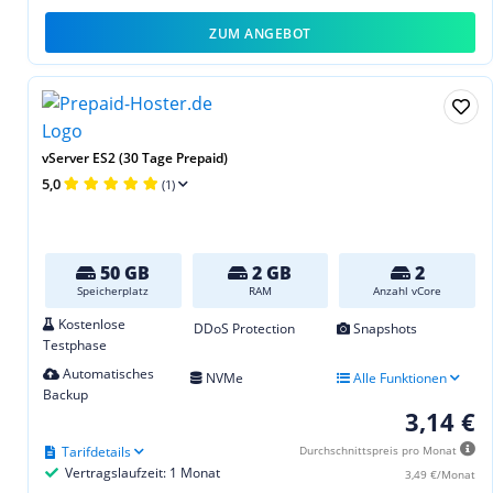
ZUM ANGEBOT
vServer ES2 (30 Tage Prepaid)
5,0
(1)
50 GB
2 GB
2
Speicherplatz
RAM
Anzahl vCore
Kostenlose
DDoS Protection
Snapshots
Testphase
Automatisches
NVMe
Alle Funktionen
Backup
3,14 €
Tarifdetails
Durchschnittspreis pro Monat
Vertragslaufzeit: 1 Monat
3,49 €/Monat