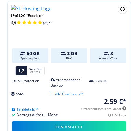
IPv6 LXC "Excelsior"
4,9
(23)
60 GB
3 GB
3
Speicherplatz
RAM
Anzahl vCore
Sehr Gut
1,2
01/2026
Automatisches
DDoS Protection
RAID 10
Backup
NVMe
Alle Funktionen
2,59 €*
Tarifdetails
Durchschnittspreis pro Monat
Vertragslaufzeit: 1 Monat
2,59 €/Monat
ZUM ANGEBOT