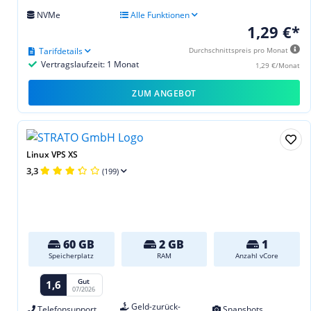
NVMe
Alle Funktionen
1,29 €*
Tarifdetails
Durchschnittspreis pro Monat
Vertragslaufzeit: 1 Monat
1,29 €/Monat
ZUM ANGEBOT
Linux VPS XS
3,3
(199)
60 GB
2 GB
1
Speicherplatz
RAM
Anzahl vCore
Gut
1,6
07/2026
Geld-zurück-
Telefonsupport
Snapshots