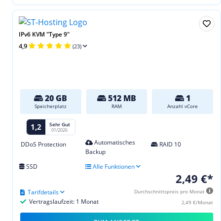
IPv6 KVM "Type 9"
4,9
(23)
20 GB
512 MB
1
Speicherplatz
RAM
Anzahl vCore
Sehr Gut
1,2
01/2026
Automatisches
DDoS Protection
RAID 10
Backup
SSD
Alle Funktionen
2,49 €*
Tarifdetails
Durchschnittspreis pro Monat
Vertragslaufzeit: 1 Monat
2,49 €/Monat