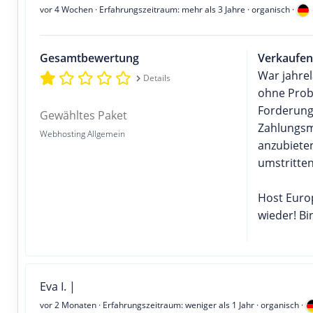
vor 4 Wochen
· Erfahrungszeitraum: mehr als 3 Jahre · organisch ·
Gesamtbewertung
Verkaufen
War jahrel
Details
ohne Probl
Forderung
Gewähltes Paket
Zahlungsm
Webhosting Allgemein
anzubiete
umstritte
Host Europ
wieder! Bi
Eva I. |
vor 2 Monaten
· Erfahrungszeitraum: weniger als 1 Jahr · organisch ·