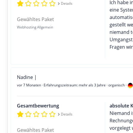
Ich habe 
Details
eine Syst
automatisc
Gewähltes Paket
gestellt w
Webhosting Allgemein
niemand te
Umgangsto
Fragen wir
Nadine |
vor 7 Monaten
· Erfahrungszeitraum: mehr als 3 Jahre · organisch ·
Gesamtbewertung
absolute 
Niemand i
Details
Rechnunge
vorgelegt
Gewähltes Paket