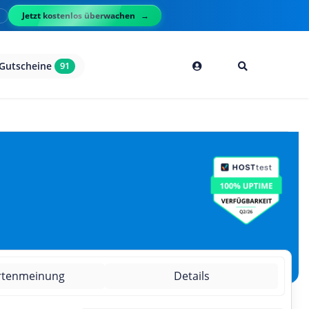
Jetzt kostenlos überwachen
l
Gutscheine
91
rtenmeinung
Details