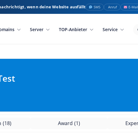
nachrichtigt, wenn deine Website ausfällt
SMS
Anruf
E-Mai
omains
Server
TOP-Anbieter
Service
Test
n
(18)
Award
(1)
Expe