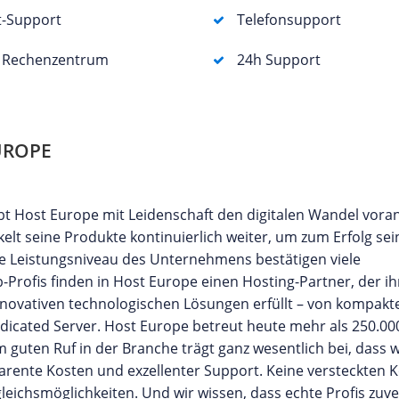
t-Support
Telefonsupport
s Rechenzentrum
24h Support
UROPE
bt Host Europe mit Leidenschaft den digitalen Wandel voran
lt seine Produkte kontinuierlich weiter, um zum Erfolg sein
e Leistungsniveau des Unternehmens bestätigen viele
rofis finden in Host Europe einen Hosting-Partner, der ih
novativen technologischen Lösungen erfüllt – von kompakt
icated Server. Host Europe betreut heute mehr als 250.0
guten Ruf in der Branche trägt ganz wesentlich bei, dass 
ente Kosten und exzellenter Support. Keine versteckten K
leichsmöglichkeiten. Und wir wissen, dass echte Profis zuve