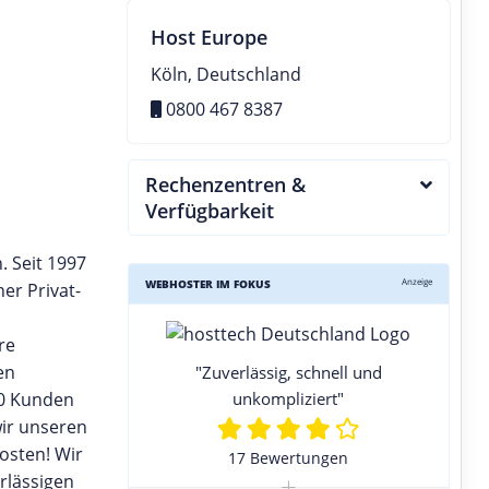
Host Europe
Köln, Deutschland
0800 467 8387
Rechenzentren &
Verfügbarkeit
. Seit 1997
Anzeige
WEBHOSTER IM FOKUS
er Privat-
re
en
"Zuverlässig, schnell und
00 Kunden
unkompliziert"
wir unseren
osten! Wir
17 Bewertungen
+
rlässigen