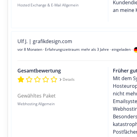
Kundendie
Hosted Exchange & E-Mail Allgemein
an meine K
Ulf J. | grafikdesign.com
vor 8 Monaten
· Erfahrungszeitraum: mehr als 3 Jahre · eingeladen ·
Gesamtbewertung
Früher gut
Mit dem S
Details
Hosteurope
nicht meh
Gewähltes Paket
Emailsyst
Webhosting Allgemein
Webhosting
Besonders
katastroph
Postfäche