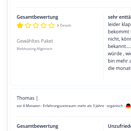
Gesamtbewertung
sehr entt
leider kla
Details
bekommt m
nicht, kön
Gewähltes Paket
bekannt..
Webhosting Allgemein
würde , wi
bin mehr a
die monat
Thomas |
vor 4 Monaten
· Erfahrungszeitraum: mehr als 3 Jahre · organisch ·
Gesamtbewertung
Unzufried