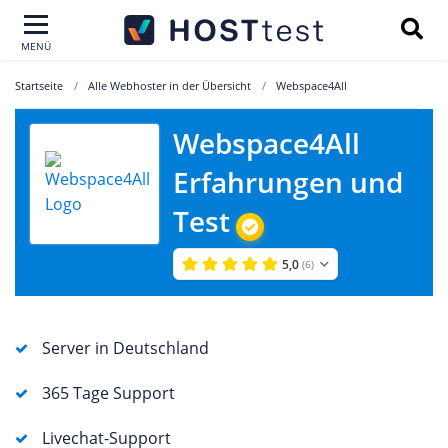
MENÜ
Startseite
Alle Webhoster in der Übersicht
Webspace4All
Webspace4All
Erfahrungen und
Test
5,0
(6)
Server in Deutschland
365 Tage Support
Livechat-Support