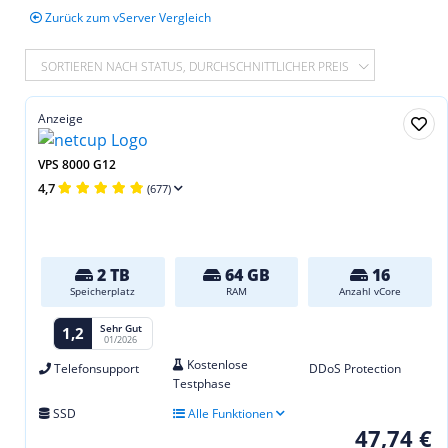
Zurück zum vServer Vergleich
SORTIEREN NACH STATUS, DURCHSCHNITTLICHER PREIS
Anzeige
VPS 8000 G12
4,7
(677)
2 TB
64 GB
16
Speicherplatz
RAM
Anzahl vCore
Sehr Gut
1,2
01/2026
Kostenlose
Telefonsupport
DDoS Protection
Testphase
SSD
Alle Funktionen
47,74 €