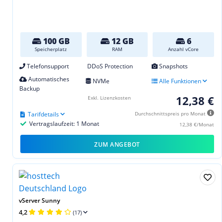
100 GB
12 GB
6
Speicherplatz
RAM
Anzahl vCore
Telefonsupport
DDoS Protection
Snapshots
Automatisches
NVMe
Alle Funktionen
Backup
12,38 €
Exkl. Lizenzkosten
Tarifdetails
Durchschnittspreis pro Monat
Vertragslaufzeit: 1 Monat
12,38 €/Monat
ZUM ANGEBOT
vServer Sunny
4,2
(17)