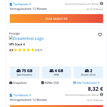
Tarifdetails
Durchschnittspreis pro Monat
Vertragslaufzeit: 12 Monate
47,74 €/Monat
ZUM ANBIETER
Anzeige
VPS Stack 4
4,9
(19)
75 GB
4 GB
2
Speicherplatz
RAM
Anzahl vCore
Snapshots
NVMe SSD
Alle Funktionen
8,32 €
Tarifdetails
Durchschnittspreis pro Monat
Vertragslaufzeit: 12 Monate
14,27 €/Monat