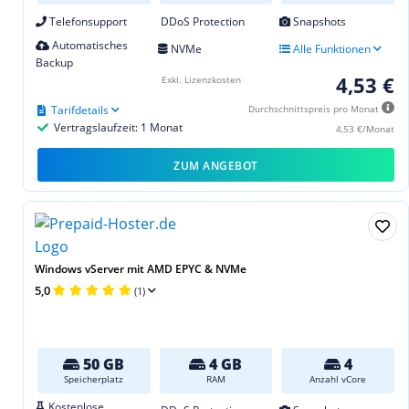
Telefonsupport
DDoS Protection
Snapshots
Automatisches
NVMe
Alle Funktionen
Backup
4,53 €
Exkl. Lizenzkosten
Tarifdetails
Durchschnittspreis pro Monat
Vertragslaufzeit: 1 Monat
4,53 €/Monat
ZUM ANGEBOT
Windows vServer mit AMD EPYC & NVMe
5,0
(1)
50 GB
4 GB
4
Speicherplatz
RAM
Anzahl vCore
Kostenlose