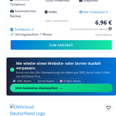
DDoS Protection
Snapshots
Testphase
Automatisches
NVMe
Alle Funktionen
Backup
6,96 €
Exkl. Lizenzkosten
Tarifdetails
Durchschnittspreis pro Monat
Vertragslaufzeit: 1 Monat
9,40 €/Monat
ZUM ANGEBOT
Nie wieder einen Website- oder Server-Ausfall
verpassen.
Rund-um-die-Uhr-Überwachung mit Alarm per SMS, Anruf oder E‑Mail
mit HOSTtest Plus.
SMS‑Alarm
Anruf‑Alarm
E‑Mail‑Alarm
Jetzt kostenlos überwachen