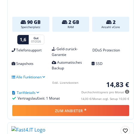
90 GB
2 GB
2
Speicherplatz
RAM
Anzahl vCore
Gut
1,6
07/2026
Geld-zurück-
Telefonsupport
DDoS Protection
Garantie
Automatisches
Snapshots
SSD
Backup
Alle Funktionen
14,83 €
Exkl. Lizenzkosten
Tarifdetails
Durchschnittspreis pro Monat
Vertragslaufzeit: 1 Monat
14,00 €/Monat zzgl. Setup 10,00 €
*
ZUM ANBIETER