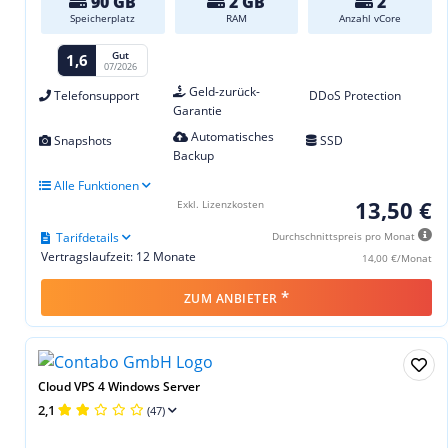
90 GB
2 GB
2
Speicherplatz
RAM
Anzahl vCore
Gut
1,6
07/2026
Geld-zurück-
Telefonsupport
DDoS Protection
Garantie
Automatisches
Snapshots
SSD
Backup
Alle Funktionen
13,50 €
Exkl. Lizenzkosten
Tarifdetails
Durchschnittspreis pro Monat
Vertragslaufzeit: 12 Monate
14,00 €/Monat
*
ZUM ANBIETER
Cloud VPS 4 Windows Server
2,1
(47)