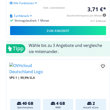
Alle Funktionen
3,71 €*
Exkl. Lizenzkosten
Tarifdetails
Durchschnittspreis pro Monat
Vertragslaufzeit: 1 Monat
3,71 €/Monat
ZUM ANGEBOT
Wähle bis zu 3 Angebote und vergleiche
Tipp
sie miteinander.
VPS-1 | 99,9% SLA
40 GB
4 GB
2
Speicherplatz
RAM
Anzahl vCore