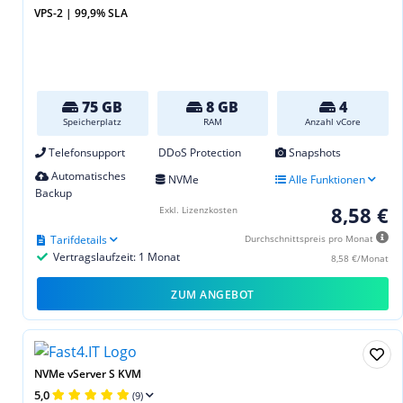
VPS-2 | 99,9% SLA
75 GB
8 GB
4
Speicherplatz
RAM
Anzahl vCore
Telefonsupport
DDoS Protection
Snapshots
Automatisches
NVMe
Alle Funktionen
Backup
8,58 €
Exkl. Lizenzkosten
Tarifdetails
Durchschnittspreis pro Monat
Vertragslaufzeit: 1 Monat
8,58 €/Monat
ZUM ANGEBOT
NVMe vServer S KVM
5,0
(9)