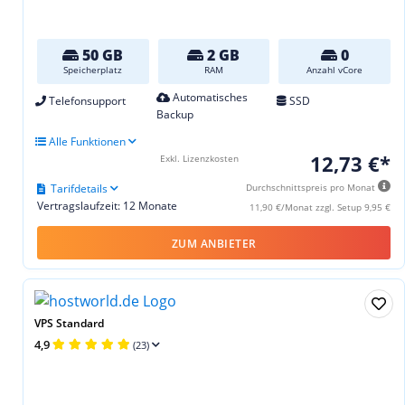
50 GB
2 GB
0
Speicherplatz
RAM
Anzahl vCore
Automatisches
Telefonsupport
SSD
Backup
Alle Funktionen
12,73 €*
Exkl. Lizenzkosten
Tarifdetails
Durchschnittspreis pro Monat
Vertragslaufzeit: 12 Monate
11,90 €/Monat zzgl. Setup 9,95 €
ZUM ANBIETER
VPS Standard
4,9
(23)