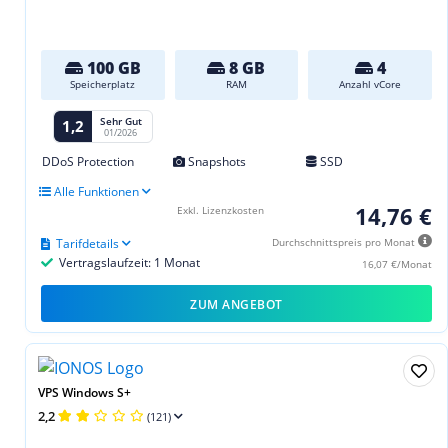
100 GB
8 GB
4
Speicherplatz
RAM
Anzahl vCore
Sehr Gut
1,2
01/2026
DDoS Protection
Snapshots
SSD
Alle Funktionen
14,76 €
Exkl. Lizenzkosten
Tarifdetails
Durchschnittspreis pro Monat
Vertragslaufzeit: 1 Monat
16,07 €/Monat
ZUM ANGEBOT
VPS Windows S+
2,2
(121)