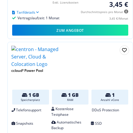
3,45 €
Exkl. Lizenzkosten
Tarifdetails
Durchschnittspreis pro Monat
Vertragslaufzeit: 1 Monat
3,45 €/Monat
ZUM ANGEBOT
ccloud³ Power Pool
1 GB
1 GB
1
Speicherplatz
RAM
Anzahl vCore
Kostenlose
Telefonsupport
DDoS Protection
Testphase
Automatisches
Snapshots
SSD
Backup