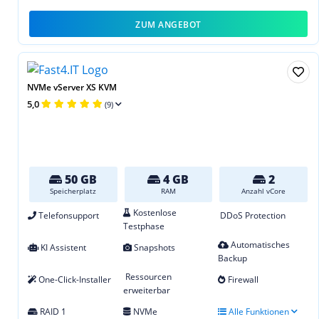
ZUM ANGEBOT
NVMe vServer XS KVM
5,0
(9)
50 GB
4 GB
2
Speicherplatz
RAM
Anzahl vCore
Kostenlose
Telefonsupport
DDoS Protection
Testphase
Automatisches
KI Assistent
Snapshots
Backup
Ressourcen
One-Click-Installer
Firewall
erweiterbar
RAID 1
NVMe
Alle Funktionen