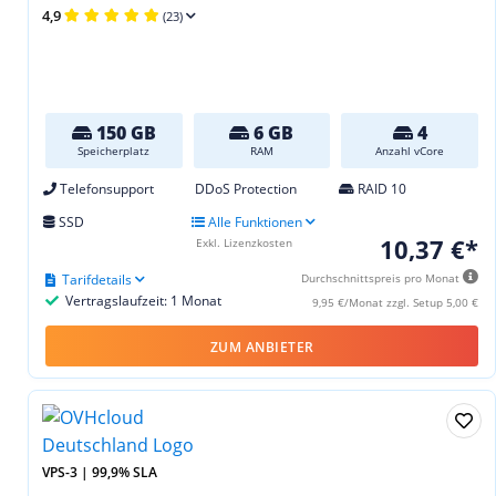
4,9
(23)
150 GB
6 GB
4
Speicherplatz
RAM
Anzahl vCore
Telefonsupport
DDoS Protection
RAID 10
SSD
Alle Funktionen
10,37 €*
Exkl. Lizenzkosten
Tarifdetails
Durchschnittspreis pro Monat
Vertragslaufzeit: 1 Monat
9,95 €/Monat zzgl. Setup 5,00 €
ZUM ANBIETER
VPS-3 | 99,9% SLA