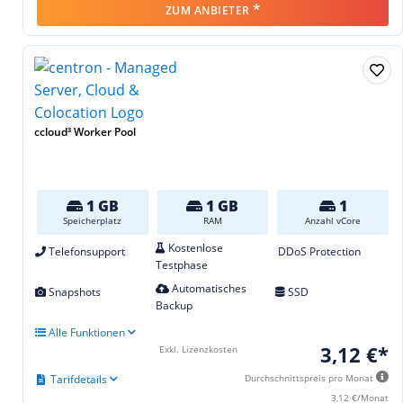
*
ZUM ANBIETER
ccloud³ Worker Pool
1 GB
1 GB
1
Speicherplatz
RAM
Anzahl vCore
Kostenlose
Telefonsupport
DDoS Protection
Testphase
Automatisches
Snapshots
SSD
Backup
Alle Funktionen
3,12 €*
Exkl. Lizenzkosten
Tarifdetails
Durchschnittspreis pro Monat
3,12 €/Monat