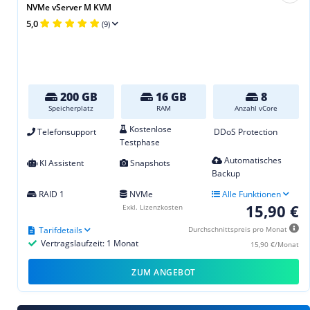
NVMe vServer M KVM
5,0
(9)
200 GB
16 GB
8
Speicherplatz
RAM
Anzahl vCore
Kostenlose
Telefonsupport
DDoS Protection
Testphase
Automatisches
KI Assistent
Snapshots
Backup
RAID 1
NVMe
Alle Funktionen
15,90 €
Exkl. Lizenzkosten
Tarifdetails
Durchschnittspreis pro Monat
Vertragslaufzeit: 1 Monat
15,90 €/Monat
ZUM ANGEBOT