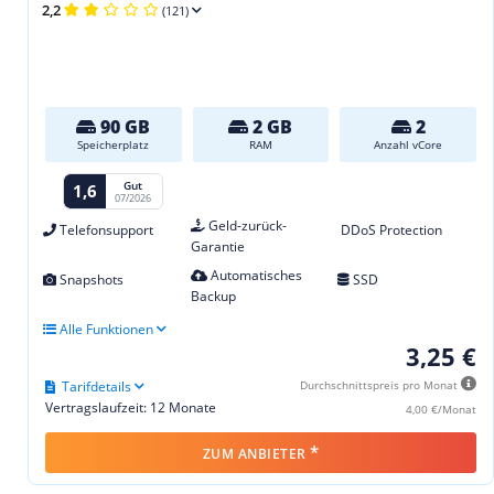
2,2
(121)
90 GB
2 GB
2
Speicherplatz
RAM
Anzahl vCore
Gut
1,6
07/2026
Geld-zurück-
Telefonsupport
DDoS Protection
Garantie
Automatisches
Snapshots
SSD
Backup
Alle Funktionen
3,25 €
Tarifdetails
Durchschnittspreis pro Monat
Vertragslaufzeit: 12 Monate
4,00 €/Monat
*
ZUM ANBIETER