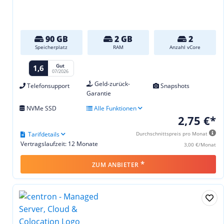
90 GB
2 GB
2
Speicherplatz
RAM
Anzahl vCore
Gut
1,6
07/2026
Geld-zurück-
Telefonsupport
Snapshots
Garantie
NVMe SSD
Alle Funktionen
2,75 €*
Tarifdetails
Durchschnittspreis pro Monat
Vertragslaufzeit: 12 Monate
3,00 €/Monat
*
ZUM ANBIETER