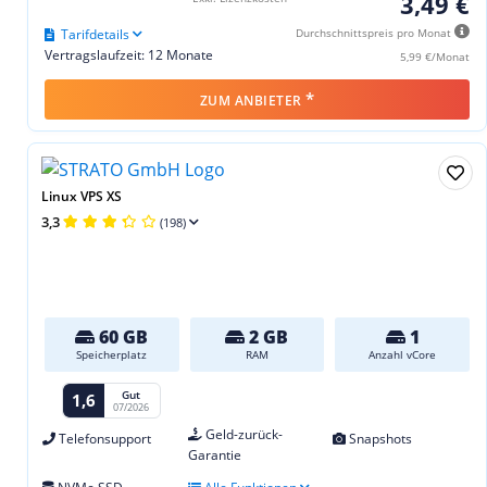
3,49 €
Tarifdetails
Durchschnittspreis pro Monat
Vertragslaufzeit: 12 Monate
5,99 €/Monat
*
ZUM ANBIETER
Linux VPS XS
3,3
(198)
60 GB
2 GB
1
Speicherplatz
RAM
Anzahl vCore
Gut
1,6
07/2026
Geld-zurück-
Telefonsupport
Snapshots
Garantie