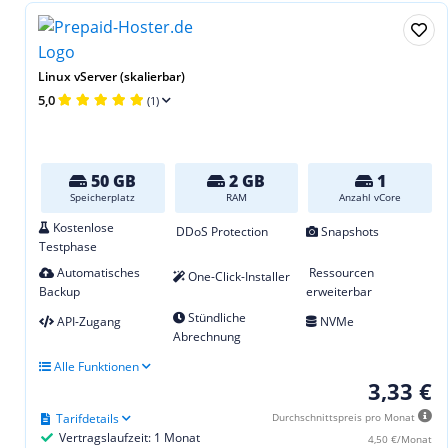
Linux vServer (skalierbar)
5,0
(1)
50 GB
2 GB
1
Speicherplatz
RAM
Anzahl vCore
Kostenlose
DDoS Protection
Snapshots
Testphase
Automatisches
Ressourcen
One-Click-Installer
Backup
erweiterbar
Stündliche
API-Zugang
NVMe
Abrechnung
Alle Funktionen
3,33 €
Tarifdetails
Durchschnittspreis pro Monat
Vertragslaufzeit: 1 Monat
4,50 €/Monat