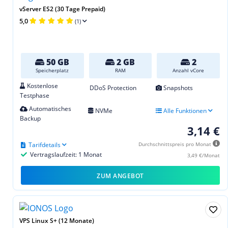
vServer ES2 (30 Tage Prepaid)
5,0
(1)
50 GB
2 GB
2
Speicherplatz
RAM
Anzahl vCore
Kostenlose
DDoS Protection
Snapshots
Testphase
Automatisches
NVMe
Alle Funktionen
Backup
3,14 €
Tarifdetails
Durchschnittspreis pro Monat
Vertragslaufzeit: 1 Monat
3,49 €/Monat
ZUM ANGEBOT
VPS Linux S+ (12 Monate)