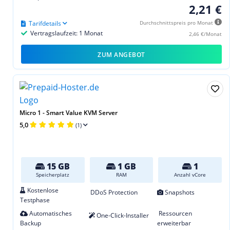
2,21 €
Tarifdetails
Durchschnittspreis pro Monat
Vertragslaufzeit: 1 Monat
2,46 €/Monat
ZUM ANGEBOT
Micro 1 - Smart Value KVM Server
5,0
(1)
15 GB
1 GB
1
Speicherplatz
RAM
Anzahl vCore
Kostenlose
DDoS Protection
Snapshots
Testphase
Automatisches
Ressourcen
One-Click-Installer
Backup
erweiterbar