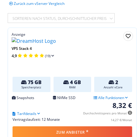
Zurück zum vServer Vergleich
SORTIEREN NACH STATUS, DURCHSCHNITTLICHER PREIS
Anzeige
VPS Stack 4
4,9
(19)
75 GB
4 GB
2
Speicherplatz
RAM
Anzahl vCore
Snapshots
NVMe SSD
Alle Funktionen
8,32 €
Tarifdetails
Durchschnittspreis pro Monat
Vertragslaufzeit: 12 Monate
14,27 €/Monat
*
ZUM ANBIETER