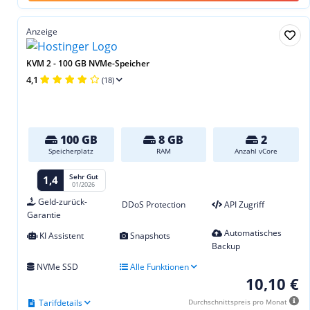
Anzeige
KVM 2 - 100 GB NVMe-Speicher
4,1
(18)
100 GB
8 GB
2
Speicherplatz
RAM
Anzahl vCore
Sehr Gut
1,4
01/2026
Geld-zurück-
DDoS Protection
API Zugriff
Garantie
Automatisches
KI Assistent
Snapshots
Backup
NVMe SSD
Alle Funktionen
10,10 €
Tarifdetails
Durchschnittspreis pro Monat