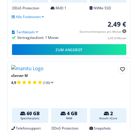
DDoS Protection
RAID 1
NVMe SSD
Alle Funktionen
2,49 €
Tarifdetails
Durchschnittspreis pro Monat
Vertragslaufzeit: 1 Monat
2,49 €/Monat
ZUM ANGEBOT
vServer M
4,9
(130)
60 GB
4 GB
2
Speicherplatz
RAM
Anzahl vCore
Telefonsupport
DDoS Protection
Snapshots