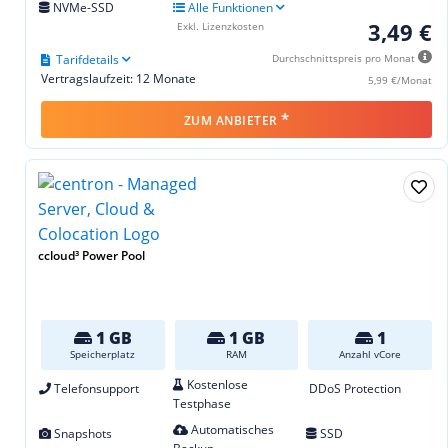
NVMe-SSD
Alle Funktionen
3,49 €
Exkl. Lizenzkosten
Tarifdetails
Durchschnittspreis pro Monat
Vertragslaufzeit: 12 Monate
5,99 €/Monat
*
ZUM ANBIETER
ccloud³ Power Pool
1 GB
1 GB
1
Speicherplatz
RAM
Anzahl vCore
Kostenlose
Telefonsupport
DDoS Protection
Testphase
Automatisches
Snapshots
SSD