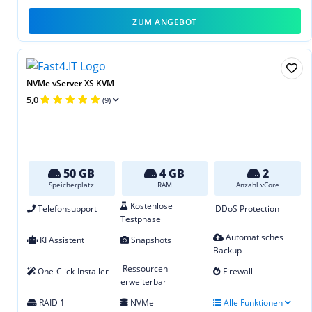
ZUM ANGEBOT
NVMe vServer XS KVM
5,0
(9)
50 GB
4 GB
2
Speicherplatz
RAM
Anzahl vCore
Kostenlose
Telefonsupport
DDoS Protection
Testphase
Automatisches
KI Assistent
Snapshots
Backup
Ressourcen
One-Click-Installer
Firewall
erweiterbar
RAID 1
NVMe
Alle Funktionen