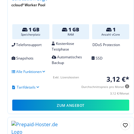
ccloud³ Worker Pool
1 GB
1 GB
1
Speicherplatz
RAM
Anzahl vCore
Kostenlose
Telefonsupport
DDoS Protection
Testphase
Automatisches
Snapshots
SSD
Backup
Alle Funktionen
3,12 €*
Exkl. Lizenzkosten
Tarifdetails
Durchschnittspreis pro Monat
3,12 €/Monat
ZUM ANGEBOT