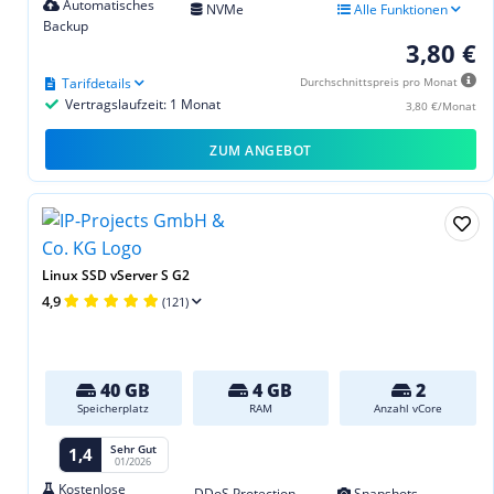
Automatisches
NVMe
Alle Funktionen
Backup
3,80 €
Tarifdetails
Durchschnittspreis pro Monat
Vertragslaufzeit: 1 Monat
3,80 €/Monat
ZUM ANGEBOT
Linux SSD vServer S G2
4,9
(121)
40 GB
4 GB
2
Speicherplatz
RAM
Anzahl vCore
Sehr Gut
1,4
01/2026
Kostenlose
DDoS Protection
Snapshots