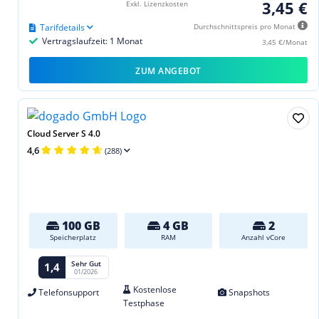
3,45 €
Exkl. Lizenzkosten
Tarifdetails
Durchschnittspreis pro Monat
Vertragslaufzeit: 1 Monat
3,45 €/Monat
ZUM ANGEBOT
Cloud Server S 4.0
4,6
(288)
100 GB
4 GB
2
Speicherplatz
RAM
Anzahl vCore
Sehr Gut
1,4
01/2026
Kostenlose
Telefonsupport
Snapshots
Testphase