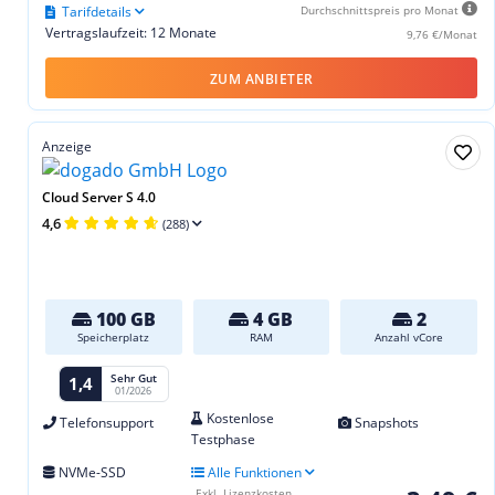
Tarifdetails
Durchschnittspreis pro Monat
Vertragslaufzeit: 12 Monate
9,76 €/Monat
ZUM ANBIETER
Anzeige
Cloud Server S 4.0
4,6
(288)
100 GB
4 GB
2
Speicherplatz
RAM
Anzahl vCore
Sehr Gut
1,4
01/2026
Kostenlose
Telefonsupport
Snapshots
Testphase
NVMe-SSD
Alle Funktionen
Exkl. Lizenzkosten