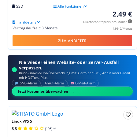
SSD
Alle Funktionen
2,49 €
Tarifdetails
Durchschnittspreis pro Monat
Vertragslaufzeit: 3 Monate
4,99 €/Monat
ZUM ANBIETER
Nie wieder einen Website- oder Server-Ausfall
verpassen.
Rund-um-die-Uhr-Überwachung mit Alarm per SMS, Anruf oder E‑Mail
mit HOSTtest Plus.
SMS‑Alarm
Anruf‑Alarm
E‑Mail‑Alarm
Jetzt kostenlos überwachen
Linux VPS S
3,3
(198)