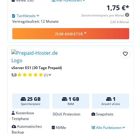
NVMe SSD
Alle Funktionen
1,75 €*
Tarifdetails
Durchschnittspreis pro Monat
Vertragslaufzeit: 12 Monate
2,00 €/Monat
*
ZUM ANBIETER
vServer ES1 (30 Tage Prepaid)
5,0
(1)
25 GB
1 GB
1
Speicherplatz
RAM
Anzahl vCore
Kostenlose
DDoS Protection
Snapshots
Testphase
Automatisches
NVMe
Alle Funktionen
Backup