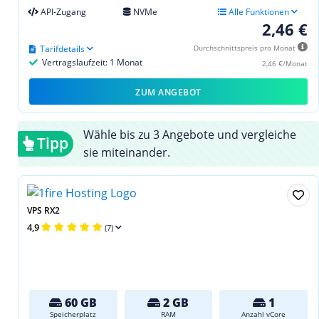
API-Zugang
NVMe
Alle Funktionen
2,46 €
Tarifdetails
Durchschnittspreis pro Monat
Vertragslaufzeit: 1 Monat
2,46 €/Monat
ZUM ANGEBOT
Wähle bis zu 3 Angebote und vergleiche
Tipp
sie miteinander.
VPS RX2
4,9
(7)
60 GB
2 GB
1
Speicherplatz
RAM
Anzahl vCore