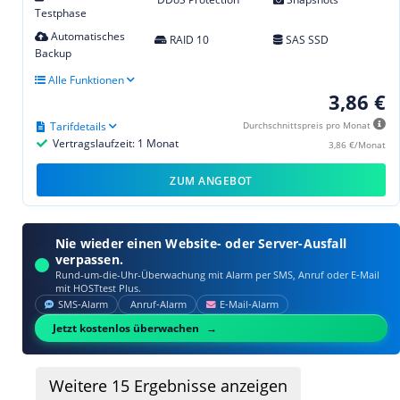
Testphase
Automatisches
RAID 10
SAS SSD
Backup
Alle Funktionen
3,86 €
Tarifdetails
Durchschnittspreis pro Monat
Vertragslaufzeit: 1 Monat
3,86 €/Monat
ZUM ANGEBOT
Nie wieder einen Website- oder Server-Ausfall
verpassen.
Rund-um-die-Uhr-Überwachung mit Alarm per SMS, Anruf oder E‑Mail
mit HOSTtest Plus.
SMS‑Alarm
Anruf‑Alarm
E‑Mail‑Alarm
Jetzt kostenlos überwachen
Weitere
15
Ergebnisse anzeigen