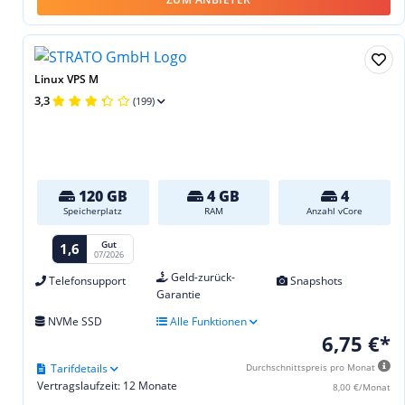
Linux VPS M
3,3
(199)
120 GB
4 GB
4
Speicherplatz
RAM
Anzahl vCore
Gut
1,6
07/2026
Geld-zurück-
Telefonsupport
Snapshots
Garantie
NVMe SSD
Alle Funktionen
6,75 €*
Tarifdetails
Durchschnittspreis pro Monat
Vertragslaufzeit: 12 Monate
8,00 €/Monat