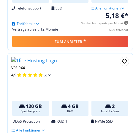
Telefonsupport
SSD
Alle Funktionen
5,18 €*
Tarifdetails
Durchschnittspreis pro Monat
Vertragslaufzeit: 12 Monate
6,90 €/Monat
*
ZUM ANBIETER
VPS RX4
4,9
(7)
120 GB
4 GB
2
Speicherplatz
RAM
Anzahl vCore
DDoS Protection
RAID 1
NVMe SSD
Alle Funktionen