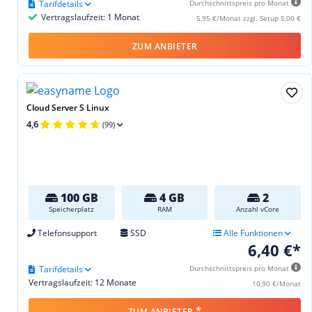
Tarifdetails
Durchschnittspreis pro Monat
Vertragslaufzeit: 1 Monat
5,95 €/Monat zzgl. Setup 5,00 €
ZUM ANBIETER
Cloud Server S Linux
4,6
(99)
100 GB
4 GB
2
Speicherplatz
RAM
Anzahl vCore
Telefonsupport
SSD
Alle Funktionen
6,40 €*
Tarifdetails
Durchschnittspreis pro Monat
Vertragslaufzeit: 12 Monate
10,90 €/Monat
*
ZUM ANBIETER