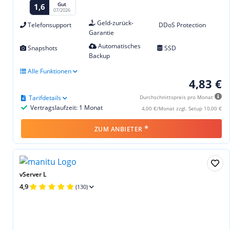
Gut
1,6
07/2026
Geld-zurück-
Telefonsupport
DDoS Protection
Garantie
Automatisches
Snapshots
SSD
Backup
Alle Funktionen
4,83 €
Tarifdetails
Durchschnittspreis pro Monat
Vertragslaufzeit: 1 Monat
4,00 €/Monat zzgl. Setup 10,00 €
*
ZUM ANBIETER
vServer L
4,9
(130)