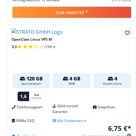
8,00 €/Monat
*
ZUM ANBIETER
OpenClaw Linux VPS M
3,3
(199)
120 GB
4 GB
4
Speicherplatz
RAM
Anzahl vCore
Gut
1,6
07/2026
Geld-zurück-
Telefonsupport
Snapshots
Garantie
NVMe SSD
Alle Funktionen
6,75 €*