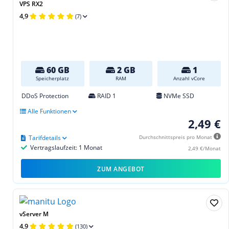
VPS RX2
4,9
(7)
60 GB
2 GB
1
Speicherplatz
RAM
Anzahl vCore
DDoS Protection
RAID 1
NVMe SSD
Alle Funktionen
2,49 €
Tarifdetails
Durchschnittspreis pro Monat
Vertragslaufzeit: 1 Monat
2,49 €/Monat
ZUM ANGEBOT
vServer M
4,9
(130)