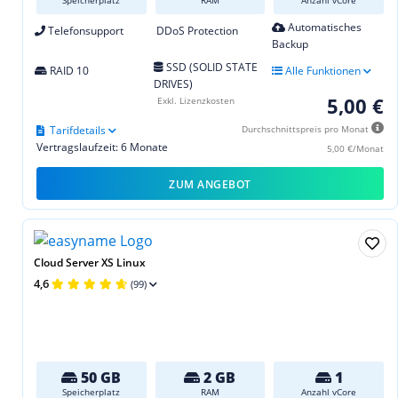
Speicherplatz
RAM
Anzahl vCore
Automatisches
Telefonsupport
DDoS Protection
Backup
SSD (SOLID STATE
RAID 10
Alle Funktionen
DRIVES)
5,00 €
Exkl. Lizenzkosten
Tarifdetails
Durchschnittspreis pro Monat
Vertragslaufzeit: 6 Monate
5,00 €/Monat
ZUM ANGEBOT
Cloud Server XS Linux
4,6
(99)
50 GB
2 GB
1
Speicherplatz
RAM
Anzahl vCore