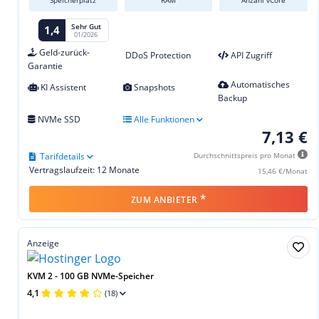
Speicherplatz
RAM
Anzahl vCore
Sehr Gut
1,4
01/2026
Geld-zurück-
DDoS Protection
API Zugriff
Garantie
Automatisches
KI Assistent
Snapshots
Backup
NVMe SSD
Alle Funktionen
7,13 €
Tarifdetails
Durchschnittspreis pro Monat
Vertragslaufzeit: 12 Monate
15,46 €/Monat
*
ZUM ANBIETER
Anzeige
KVM 2 - 100 GB NVMe-Speicher
4,1
(18)