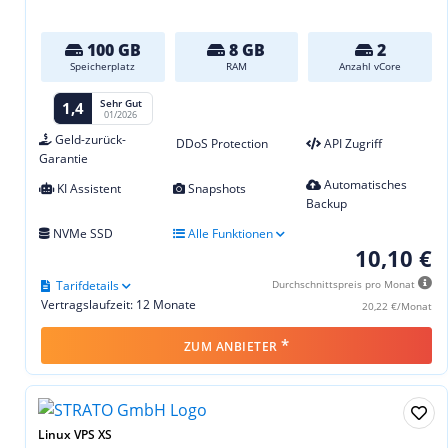
100 GB
8 GB
2
Speicherplatz
RAM
Anzahl vCore
Sehr Gut
1,4
01/2026
Geld-zurück-
DDoS Protection
API Zugriff
Garantie
Automatisches
KI Assistent
Snapshots
Backup
NVMe SSD
Alle Funktionen
10,10 €
Tarifdetails
Durchschnittspreis pro Monat
Vertragslaufzeit: 12 Monate
20,22 €/Monat
*
ZUM ANBIETER
Linux VPS XS