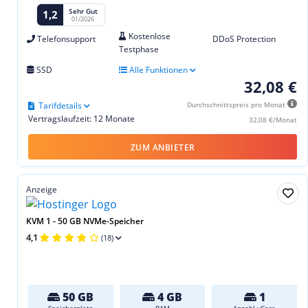
Sehr Gut
1,2
01/2026
Kostenlose
Telefonsupport
DDoS Protection
Testphase
SSD
Alle Funktionen
32,08 €
Tarifdetails
Durchschnittspreis pro Monat
Vertragslaufzeit: 12 Monate
32,08 €/Monat
ZUM ANBIETER
Anzeige
KVM 1 - 50 GB NVMe-Speicher
4,1
(18)
50 GB
4 GB
1