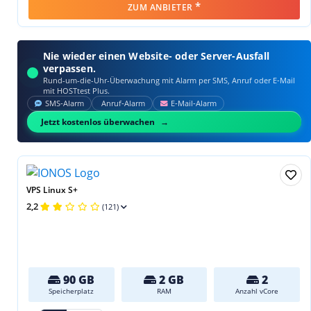
*
ZUM ANBIETER
Nie wieder einen Website- oder Server-Ausfall
verpassen.
Rund-um-die-Uhr-Überwachung mit Alarm per SMS, Anruf oder E‑Mail
mit HOSTtest Plus.
SMS‑Alarm
Anruf‑Alarm
E‑Mail‑Alarm
Jetzt kostenlos überwachen
VPS Linux S+
2,2
(121)
90 GB
2 GB
2
Speicherplatz
RAM
Anzahl vCore