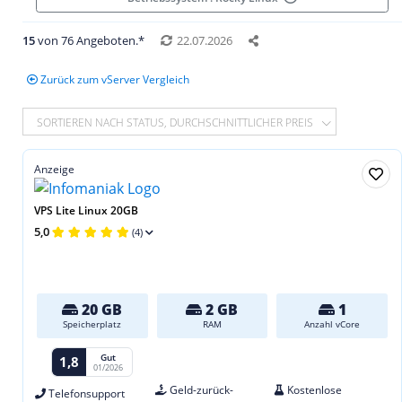
15
von 76 Angeboten.*
22.07.2026
Zurück zum vServer Vergleich
SORTIEREN NACH STATUS, DURCHSCHNITTLICHER PREIS
Anzeige
VPS Lite Linux 20GB
5,0
(4)
20 GB
2 GB
1
Speicherplatz
RAM
Anzahl vCore
Gut
1,8
01/2026
Geld-zurück-
Kostenlose
Telefonsupport