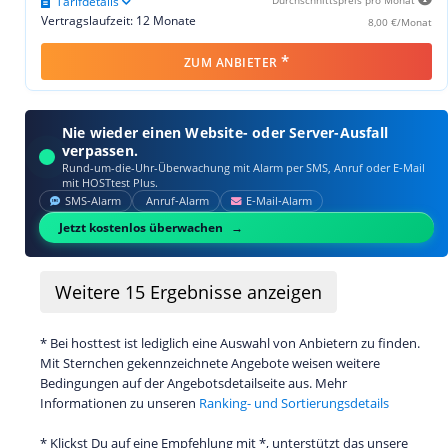
Tarifdetails
Durchschnittspreis pro Monat
Vertragslaufzeit: 12 Monate
8,00 €/Monat
*
ZUM ANBIETER
Nie wieder einen Website- oder Server-Ausfall
verpassen.
Rund-um-die-Uhr-Überwachung mit Alarm per SMS, Anruf oder E‑Mail
mit HOSTtest Plus.
SMS‑Alarm
Anruf‑Alarm
E‑Mail‑Alarm
Jetzt kostenlos überwachen
Weitere
15
Ergebnisse anzeigen
* Bei hosttest ist lediglich eine Auswahl von Anbietern zu finden.
Mit Sternchen gekennzeichnete Angebote weisen weitere
Bedingungen auf der Angebotsdetailseite aus. Mehr
Informationen zu unseren
Ranking- und Sortierungsdetails
* Klickst Du auf eine Empfehlung mit *, unterstützt das unsere