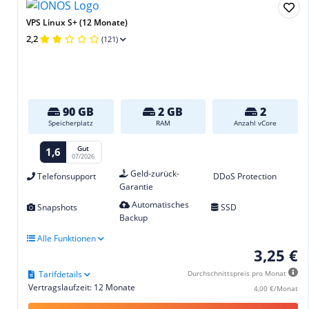
VPS Linux S+ (12 Monate)
2,2
(121)
90 GB
2 GB
2
Speicherplatz
RAM
Anzahl vCore
Gut
1,6
07/2026
Geld-zurück-
Telefonsupport
DDoS Protection
Garantie
Automatisches
Snapshots
SSD
Backup
Alle Funktionen
3,25 €
Tarifdetails
Durchschnittspreis pro Monat
Vertragslaufzeit: 12 Monate
4,00 €/Monat