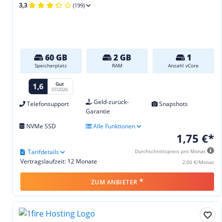
3,3
(199)
60 GB
2 GB
1
Speicherplatz
RAM
Anzahl vCore
Gut
1,6
07/2026
Geld-zurück-
Telefonsupport
Snapshots
Garantie
NVMe SSD
Alle Funktionen
1,75 €*
Tarifdetails
Durchschnittspreis pro Monat
Vertragslaufzeit: 12 Monate
2,00 €/Monat
*
ZUM ANBIETER