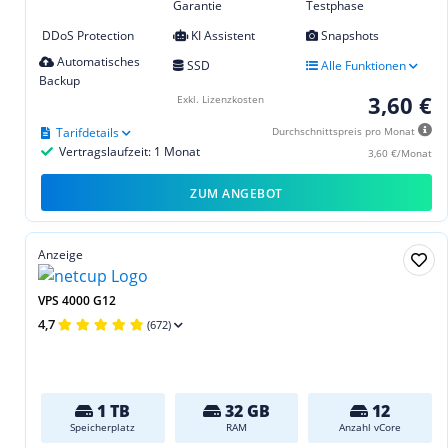
Garantie
Testphase
DDoS Protection
KI Assistent
Snapshots
Automatisches
SSD
Alle Funktionen
Backup
3,60 €
Exkl. Lizenzkosten
Tarifdetails
Durchschnittspreis pro Monat
Vertragslaufzeit: 1 Monat
3,60 €/Monat
ZUM ANGEBOT
Anzeige
VPS 4000 G12
4,7
(672)
1 TB
32 GB
12
Speicherplatz
RAM
Anzahl vCore