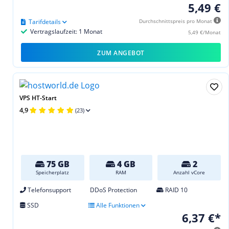
5,49 €
Tarifdetails
Durchschnittspreis pro Monat
Vertragslaufzeit: 1 Monat
5,49 €/Monat
ZUM ANGEBOT
VPS HT-Start
4,9
(23)
75 GB
4 GB
2
Speicherplatz
RAM
Anzahl vCore
Telefonsupport
DDoS Protection
RAID 10
SSD
Alle Funktionen
6,37 €*