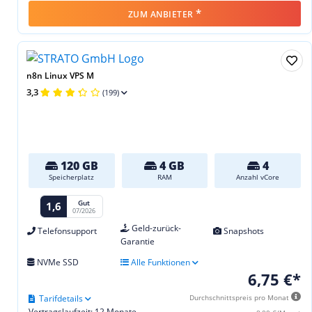
*
ZUM ANBIETER
n8n Linux VPS M
3,3
(199)
120 GB
4 GB
4
Speicherplatz
RAM
Anzahl vCore
Gut
1,6
07/2026
Geld-zurück-
Telefonsupport
Snapshots
Garantie
NVMe SSD
Alle Funktionen
6,75 €*
Tarifdetails
Durchschnittspreis pro Monat
Vertragslaufzeit: 12 Monate