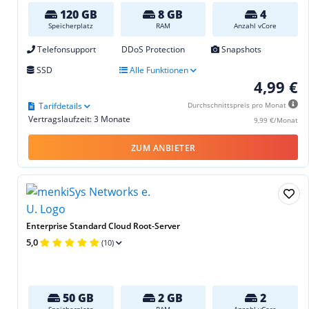
120 GB
8 GB
4
Speicherplatz
RAM
Anzahl vCore
Telefonsupport
DDoS Protection
Snapshots
SSD
Alle Funktionen
4,99 €
Tarifdetails
Durchschnittspreis pro Monat
Vertragslaufzeit: 3 Monate
9,99 €/Monat
ZUM ANBIETER
Enterprise Standard Cloud Root-Server
5,0
(10)
50 GB
2 GB
2