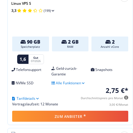
Linux VPS S
3,3
(199)
90 GB
2 GB
2
Speicherplatz
RAM
Anzahl vCore
Gut
1,6
07/2026
Geld-zurück-
Telefonsupport
Snapshots
Garantie
NVMe SSD
Alle Funktionen
2,75 €*
Tarifdetails
Durchschnittspreis pro Monat
Vertragslaufzeit: 12 Monate
3,00 €/Monat
*
ZUM ANBIETER