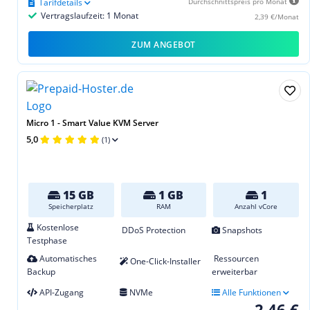
Tarifdetails
Durchschnittspreis pro Monat
Vertragslaufzeit: 1 Monat
2,39 €/Monat
ZUM ANGEBOT
Micro 1 - Smart Value KVM Server
5,0
(1)
15 GB
1 GB
1
Speicherplatz
RAM
Anzahl vCore
Kostenlose
DDoS Protection
Snapshots
Testphase
Automatisches
Ressourcen
One-Click-Installer
Backup
erweiterbar
API-Zugang
NVMe
Alle Funktionen
2,46 €