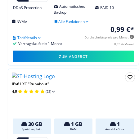
Automatisches
DDoS Protection
RAID 10
Backup
NVMe
Alle Funktionen
0,99 €*
Tarifdetails
Durchschnittspreis pro Monat
Vertragslaufzeit: 1 Monat
0,99 €/Monat
ZUM ANGEBOT
IPv6 LXC "Runabout"
4,9
(23)
30 GB
1 GB
1
Speicherplatz
RAM
Anzahl vCore