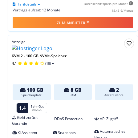
Tarifdetails
Durchschnittspreis pro Monat
Vertragslaufzeit: 12 Monate
15,46 €/Monat
*
ZUM ANBIETER
Anzeige
KVM 2 - 100 GB NVMe-Speicher
4,1
(18)
100 GB
8 GB
2
Speicherplatz
RAM
Anzahl vCore
Sehr Gut
1,4
01/2026
Geld-zurück-
DDoS Protection
API Zugriff
Garantie
Automatisches
KI Assistent
Snapshots
Backup