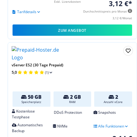
3,12 €*
Exkl. Lizenzkosten
Tarifdetails
Durchschnittspreis pro Monat
3,12 €/Monat
ZUM ANGEBOT
vServer ES2 (30 Tage Prepaid)
5,0
(1)
50 GB
2 GB
2
Speicherplatz
RAM
Anzahl vCore
Kostenlose
DDoS Protection
Snapshots
Testphase
Automatisches
NVMe
Alle Funktionen
Backup