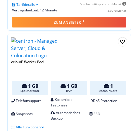
Tarifdetails
Durchschnittspreis pro Monat
Vertragslaufzeit: 12 Monate
3,00 €/Monat
*
ZUM ANBIETER
ccloud³ Worker Pool
1 GB
1 GB
1
Speicherplatz
RAM
Anzahl vCore
Kostenlose
Telefonsupport
DDoS Protection
Testphase
Automatisches
Snapshots
SSD
Backup
Alle Funktionen