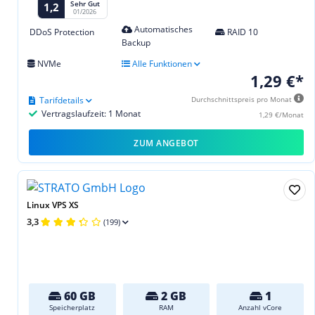
Sehr Gut
1,2
01/2026
Automatisches
DDoS Protection
RAID 10
Backup
NVMe
Alle Funktionen
1,29 €*
Tarifdetails
Durchschnittspreis pro Monat
Vertragslaufzeit: 1 Monat
1,29 €/Monat
ZUM ANGEBOT
Linux VPS XS
3,3
(199)
60 GB
2 GB
1
Speicherplatz
RAM
Anzahl vCore