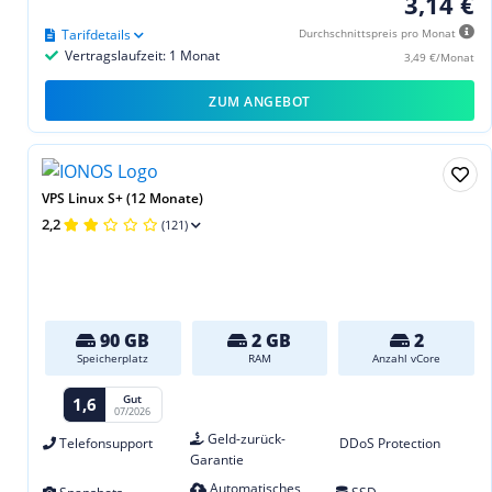
3,14 €
Tarifdetails
Durchschnittspreis pro Monat
Vertragslaufzeit: 1 Monat
3,49 €/Monat
ZUM ANGEBOT
VPS Linux S+ (12 Monate)
2,2
(121)
90 GB
2 GB
2
Speicherplatz
RAM
Anzahl vCore
Gut
1,6
07/2026
Geld-zurück-
Telefonsupport
DDoS Protection
Garantie
Automatisches