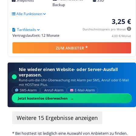
Snapshots
SSD
Backup
Alle Funktionen
3,25 €
Tarifdetails
Durchschnittspreis pro Monat
Vertragslaufzeit: 12 Monate
4,00 €/Monat
*
ZUM ANBIETER
Nie wieder einen Website- oder Server-Ausfall
verpassen.
Rund-um-die-Uhr-Überwachung mit Alarm per SMS, Anruf oder E‑Mail
mit HOSTtest Plus.
SMS‑Alarm
Anruf‑Alarm
E‑Mail‑Alarm
Jetzt kostenlos überwachen
Weitere
15
Ergebnisse anzeigen
* Bei hosttest ist lediglich eine Auswahl von Anbietern zu finden.