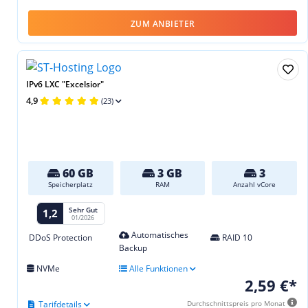
ZUM ANBIETER
IPv6 LXC "Excelsior"
4,9
(23)
60 GB
3 GB
3
Speicherplatz
RAM
Anzahl vCore
Sehr Gut
1,2
01/2026
Automatisches
DDoS Protection
RAID 10
Backup
NVMe
Alle Funktionen
2,59 €*
Tarifdetails
Durchschnittspreis pro Monat