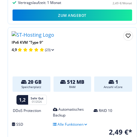
Vertragslaufzeit: 1 Monat
2,49 €/Monat
ZUM ANGEBOT
IPv6 KVM "Type 9"
4,9
(23)
20 GB
512 MB
1
Speicherplatz
RAM
Anzahl vCore
Sehr Gut
1,2
01/2026
Automatisches
DDoS Protection
RAID 10
Backup
SSD
Alle Funktionen
2,49 €*