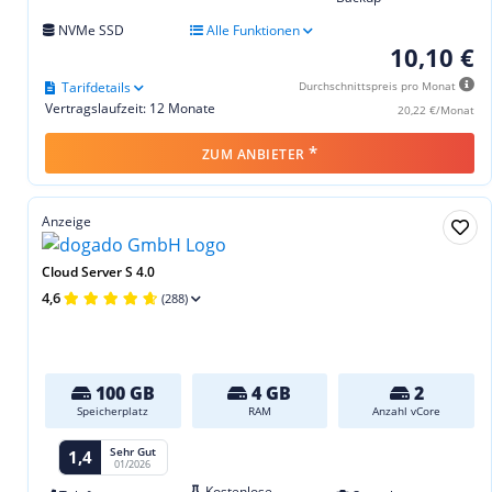
NVMe SSD
Alle Funktionen
10,10 €
Tarifdetails
Durchschnittspreis pro Monat
Vertragslaufzeit: 12 Monate
20,22 €/Monat
*
ZUM ANBIETER
Anzeige
Cloud Server S 4.0
4,6
(288)
100 GB
4 GB
2
Speicherplatz
RAM
Anzahl vCore
Sehr Gut
1,4
01/2026
Kostenlose