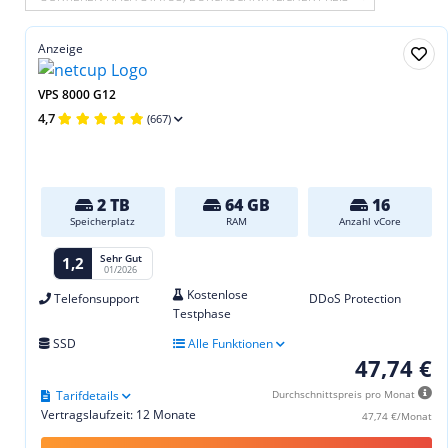
Anzeige
VPS 8000 G12
4,7
(667)
2 TB
64 GB
16
Speicherplatz
RAM
Anzahl vCore
Sehr Gut
1,2
01/2026
Kostenlose
Telefonsupport
DDoS Protection
Testphase
SSD
Alle Funktionen
47,74 €
Tarifdetails
Durchschnittspreis pro Monat
Vertragslaufzeit: 12 Monate
47,74 €/Monat