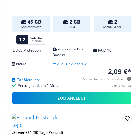
45 GB
2 GB
2
Speicherplatz
RAM
Anzahl vCore
Sehr Gut
1,2
01/2026
Automatisches
DDoS Protection
RAID 10
Backup
NVMe
Alle Funktionen
2,09 €*
Tarifdetails
Durchschnittspreis pro Monat
Vertragslaufzeit: 1 Monat
2,09 €/Monat
ZUM ANGEBOT
vServer ES1 (30 Tage Prepaid)