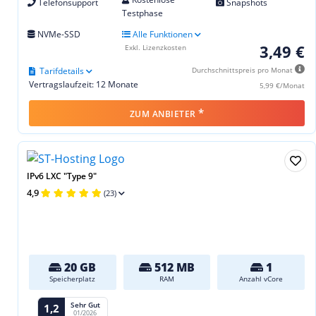
Telefonsupport
Snapshots
Testphase
NVMe-SSD
Alle Funktionen
3,49 €
Exkl. Lizenzkosten
Tarifdetails
Durchschnittspreis pro Monat
Vertragslaufzeit: 12 Monate
5,99 €/Monat
*
ZUM ANBIETER
IPv6 LXC "Type 9"
4,9
(23)
20 GB
512 MB
1
Speicherplatz
RAM
Anzahl vCore
Sehr Gut
1,2
01/2026