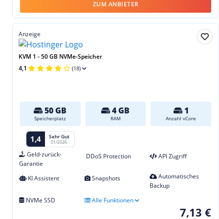
ZUM ANBIETER
Anzeige
KVM 1 - 50 GB NVMe-Speicher
4,1
(18)
50 GB
4 GB
1
Speicherplatz
RAM
Anzahl vCore
Sehr Gut
1,4
01/2026
Geld-zurück-
DDoS Protection
API Zugriff
Garantie
Automatisches
KI Assistent
Snapshots
Backup
NVMe SSD
Alle Funktionen
7,13 €