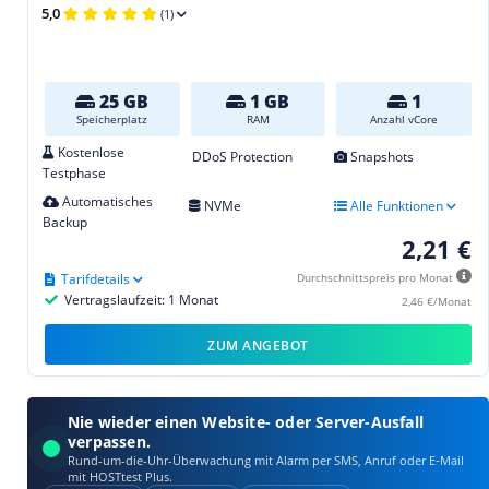
5,0
(1)
25 GB
1 GB
1
Speicherplatz
RAM
Anzahl vCore
Kostenlose
DDoS Protection
Snapshots
Testphase
Automatisches
NVMe
Alle Funktionen
Backup
2,21 €
Tarifdetails
Durchschnittspreis pro Monat
Vertragslaufzeit: 1 Monat
2,46 €/Monat
ZUM ANGEBOT
Nie wieder einen Website- oder Server-Ausfall
verpassen.
Rund-um-die-Uhr-Überwachung mit Alarm per SMS, Anruf oder E‑Mail
mit HOSTtest Plus.