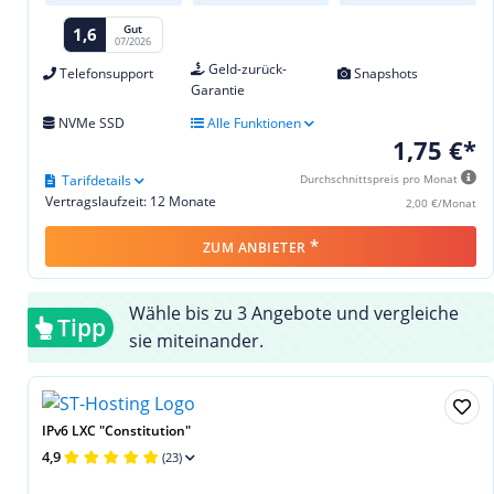
Gut
1,6
07/2026
Geld-zurück-
Telefonsupport
Snapshots
Garantie
NVMe SSD
Alle Funktionen
1,75 €*
Tarifdetails
Durchschnittspreis pro Monat
Vertragslaufzeit: 12 Monate
2,00 €/Monat
*
ZUM ANBIETER
Wähle bis zu 3 Angebote und vergleiche
Tipp
sie miteinander.
IPv6 LXC "Constitution"
4,9
(23)