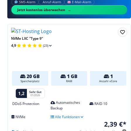
SMS‑Alarm
Anruf‑Alarm
E‑Mail‑Alarm
Jetzt kostenlos überwachen
NVMe LXC "Type 9"
4,9
(23)
20 GB
1 GB
1
Speicherplatz
RAM
Anzahl vCore
Sehr Gut
1,2
01/2026
Automatisches
DDoS Protection
RAID 10
Backup
NVMe
Alle Funktionen
2,39 €*