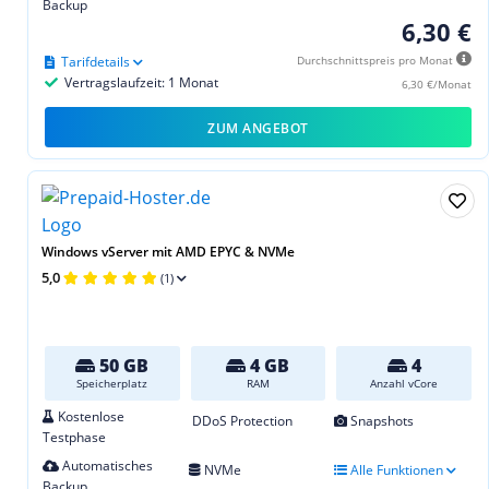
Backup
6,30 €
Tarifdetails
Durchschnittspreis pro Monat
Vertragslaufzeit: 1 Monat
6,30 €/Monat
ZUM ANGEBOT
Windows vServer mit AMD EPYC & NVMe
5,0
(1)
50 GB
4 GB
4
Speicherplatz
RAM
Anzahl vCore
Kostenlose
DDoS Protection
Snapshots
Testphase
Automatisches
NVMe
Alle Funktionen
Backup