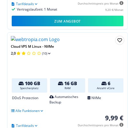
Tarifdetails
Durchschnittspreis pro Monat
Vertragslaufzeit: 1 Monat
9,20 €/Monat
ZUM ANGEBOT
Cloud VPS M Linux - NVMe
2,0
(10)
100 GB
16 GB
6
Speicherplatz
RAM
Anzahl vCore
Automatisches
DDoS Protection
NVMe
Backup
Alle Funktionen
9,99 €
Tarifdetails
Durchschnittspreis pro Monat