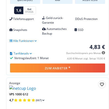
Speicherplatz
RAM
Anzahl vCore
Gut
1,6
07/2026
Geld-zurück-
Telefonsupport
DDoS Protection
Garantie
Automatisches
Snapshots
SSD
Backup
Alle Funktionen
4,83 €
Tarifdetails
Durchschnittspreis pro Monat
Vertragslaufzeit: 1 Monat
4,00 €/Monat zzgl. Setup 10,00 €
*
ZUM ANBIETER
Anzeige
VPS 1000 G12
4,7
(667)