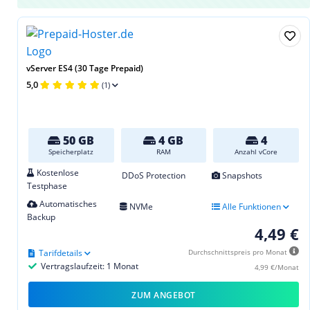
vServer ES4 (30 Tage Prepaid)
5,0
(1)
50 GB
4 GB
4
Speicherplatz
RAM
Anzahl vCore
Kostenlose
DDoS Protection
Snapshots
Testphase
Automatisches
NVMe
Alle Funktionen
Backup
4,49 €
Tarifdetails
Durchschnittspreis pro Monat
Vertragslaufzeit: 1 Monat
4,99 €/Monat
ZUM ANGEBOT