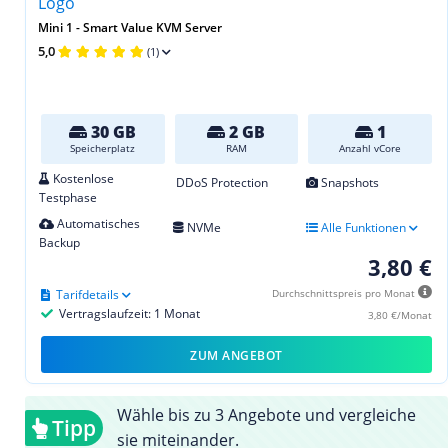
Mini 1 - Smart Value KVM Server
5,0
(1)
30 GB
2 GB
1
Speicherplatz
RAM
Anzahl vCore
Kostenlose
DDoS Protection
Snapshots
Testphase
Automatisches
NVMe
Alle Funktionen
Backup
3,80 €
Tarifdetails
Durchschnittspreis pro Monat
Vertragslaufzeit: 1 Monat
3,80 €/Monat
ZUM ANGEBOT
Wähle bis zu 3 Angebote und vergleiche
Tipp
sie miteinander.