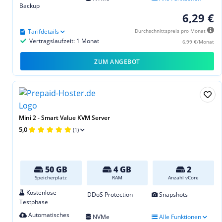
Backup
6,29 €
Tarifdetails
Durchschnittspreis pro Monat
Vertragslaufzeit: 1 Monat
6,99 €/Monat
ZUM ANGEBOT
Mini 2 - Smart Value KVM Server
5,0
(1)
50 GB
4 GB
2
Speicherplatz
RAM
Anzahl vCore
Kostenlose
DDoS Protection
Snapshots
Testphase
Automatisches
NVMe
Alle Funktionen