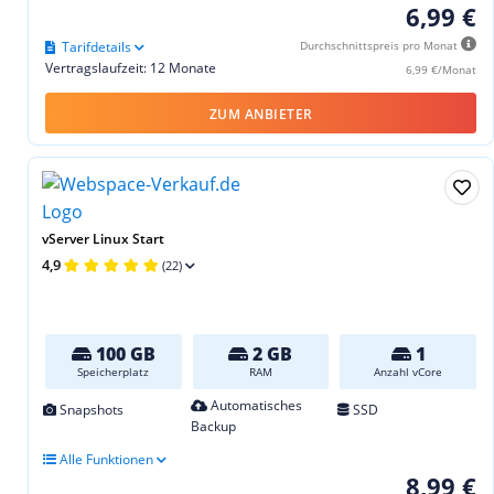
6,99 €
Tarifdetails
Durchschnittspreis pro Monat
Vertragslaufzeit: 12 Monate
6,99 €/Monat
ZUM ANBIETER
vServer Linux Start
4,9
(22)
100 GB
2 GB
1
Speicherplatz
RAM
Anzahl vCore
Automatisches
Snapshots
SSD
Backup
Alle Funktionen
8,99 €