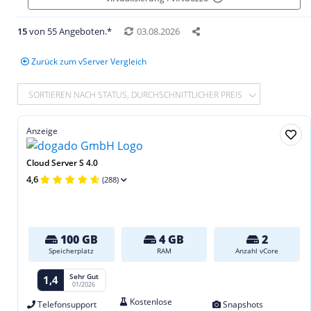
15
von 55 Angeboten.*
03.08.2026
Zurück zum vServer Vergleich
SORTIEREN NACH STATUS, DURCHSCHNITTLICHER PREIS
Anzeige
Cloud Server S 4.0
4,6
(288)
100 GB
4 GB
2
Speicherplatz
RAM
Anzahl vCore
Sehr Gut
1,4
01/2026
Kostenlose
Telefonsupport
Snapshots