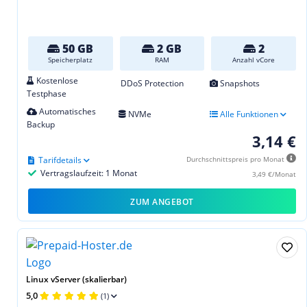
50 GB
2 GB
2
Speicherplatz
RAM
Anzahl vCore
Kostenlose
DDoS Protection
Snapshots
Testphase
Automatisches
NVMe
Alle Funktionen
Backup
3,14 €
Tarifdetails
Durchschnittspreis pro Monat
Vertragslaufzeit: 1 Monat
3,49 €/Monat
ZUM ANGEBOT
Linux vServer (skalierbar)
5,0
(1)