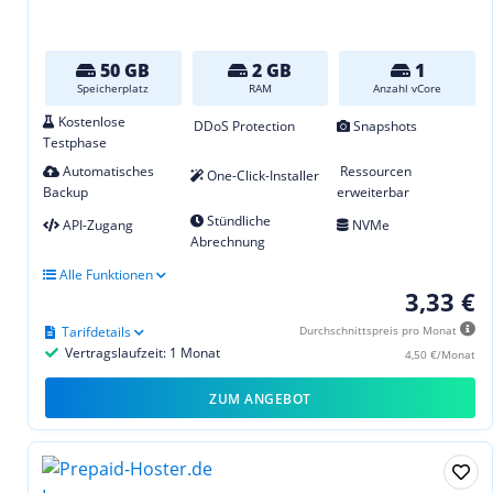
50 GB
2 GB
1
Speicherplatz
RAM
Anzahl vCore
Kostenlose
DDoS Protection
Snapshots
Testphase
Automatisches
Ressourcen
One-Click-Installer
Backup
erweiterbar
Stündliche
API-Zugang
NVMe
Abrechnung
Alle Funktionen
3,33 €
Tarifdetails
Durchschnittspreis pro Monat
Vertragslaufzeit: 1 Monat
4,50 €/Monat
ZUM ANGEBOT