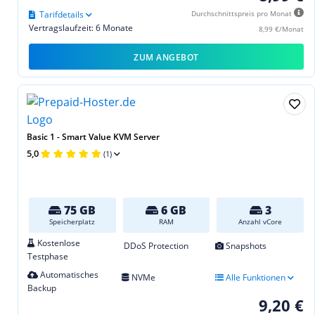
Tarifdetails
Durchschnittspreis pro Monat
Vertragslaufzeit: 6 Monate
8,99 €/Monat
ZUM ANGEBOT
Basic 1 - Smart Value KVM Server
5,0
(1)
75 GB
6 GB
3
Speicherplatz
RAM
Anzahl vCore
Kostenlose
DDoS Protection
Snapshots
Testphase
Automatisches
NVMe
Alle Funktionen
Backup
9,20 €