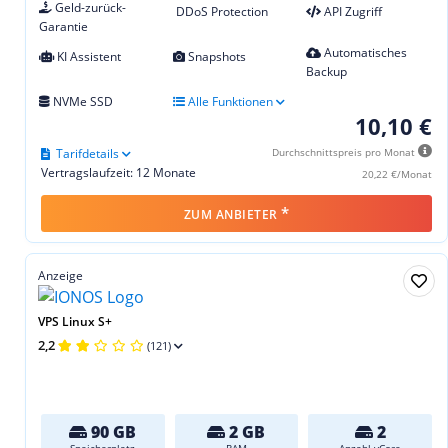
Geld-zurück-
DDoS Protection
API Zugriff
Garantie
Automatisches
KI Assistent
Snapshots
Backup
NVMe SSD
Alle Funktionen
10,10 €
Tarifdetails
Durchschnittspreis pro Monat
Vertragslaufzeit: 12 Monate
20,22 €/Monat
*
ZUM ANBIETER
Anzeige
VPS Linux S+
2,2
(121)
90 GB
2 GB
2