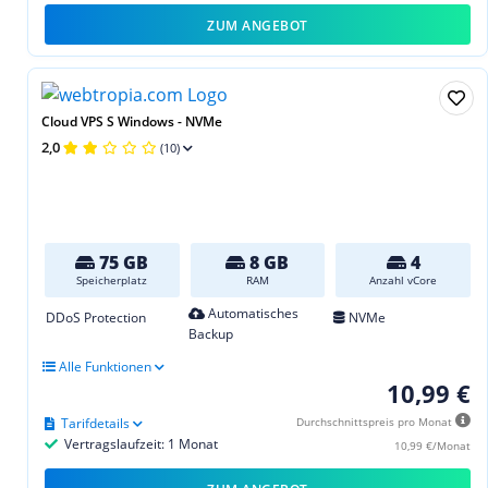
ZUM ANGEBOT
Cloud VPS S Windows - NVMe
2,0
(10)
75 GB
8 GB
4
Speicherplatz
RAM
Anzahl vCore
Automatisches
DDoS Protection
NVMe
Backup
Alle Funktionen
10,99 €
Tarifdetails
Durchschnittspreis pro Monat
Vertragslaufzeit: 1 Monat
10,99 €/Monat