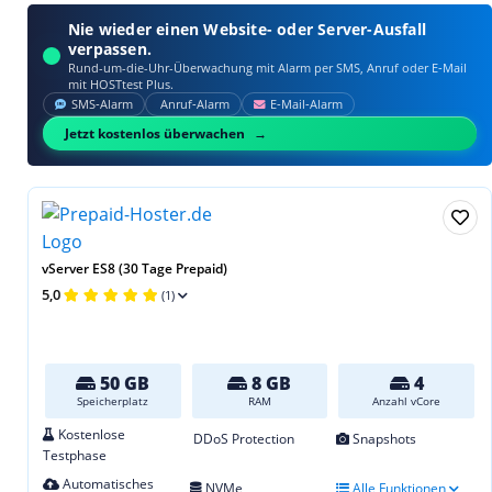
Nie wieder einen Website- oder Server-Ausfall
verpassen.
Rund-um-die-Uhr-Überwachung mit Alarm per SMS, Anruf oder E‑Mail
mit HOSTtest Plus.
SMS‑Alarm
Anruf‑Alarm
E‑Mail‑Alarm
Jetzt kostenlos überwachen
vServer ES8 (30 Tage Prepaid)
5,0
(1)
50 GB
8 GB
4
Speicherplatz
RAM
Anzahl vCore
Kostenlose
DDoS Protection
Snapshots
Testphase
Automatisches
NVMe
Alle Funktionen