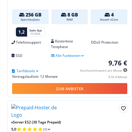
256 GB
8 GB
4
Speicherplatz
RAM
Anzahl vCore
Sehr Gut
1,2
01/2026
Kostenlose
Telefonsupport
DDoS Protection
Testphase
SSD
Alle Funktionen
9,76 €
Tarifdetails
Durchschnittspreis pro Monat
Vertragslaufzeit: 12 Monate
9,76 €/Monat
ZUM ANBIETER
vServer ES2 (30 Tage Prepaid)
5,0
(1)