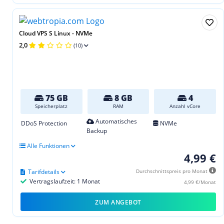
Cloud VPS S Linux - NVMe
2,0
(10)
75 GB
8 GB
4
Speicherplatz
RAM
Anzahl vCore
Automatisches
DDoS Protection
NVMe
Backup
Alle Funktionen
4,99 €
Tarifdetails
Durchschnittspreis pro Monat
Vertragslaufzeit: 1 Monat
4,99 €/Monat
ZUM ANGEBOT