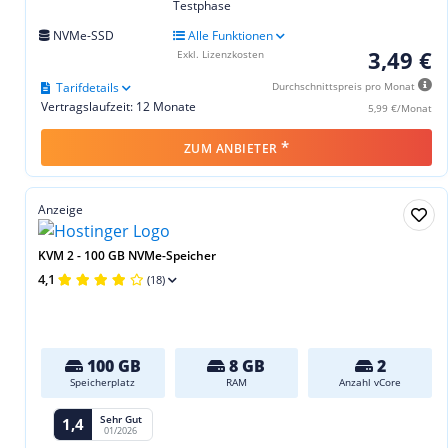
Testphase
NVMe-SSD
Alle Funktionen
3,49 €
Exkl. Lizenzkosten
Tarifdetails
Durchschnittspreis pro Monat
Vertragslaufzeit: 12 Monate
5,99 €/Monat
*
ZUM ANBIETER
Anzeige
KVM 2 - 100 GB NVMe-Speicher
4,1
(18)
100 GB
8 GB
2
Speicherplatz
RAM
Anzahl vCore
Sehr Gut
1,4
01/2026