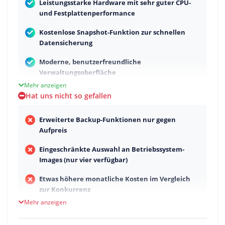
Leistungsstarke Hardware mit sehr guter CPU-
und Festplattenperformance
Kostenlose Snapshot-Funktion zur schnellen
Datensicherung
Moderne, benutzerfreundliche
Verwaltungsoberfläche
Mehr anzeigen
Gut erreichbarer Kundenservice per Chat und
Hat uns nicht so gefallen
Telefon sowie umfangreiches HelpCenter
Erweiterte Backup-Funktionen nur gegen
Schnelle Reaktion auf schriftliche
Aufpreis
Supportanfragen 7 Tage die Woche
Eingeschränkte Auswahl an Betriebssystem-
Images (nur vier verfügbar)
Etwas höhere monatliche Kosten im Vergleich
zur Konkurrenz
Mehr anzeigen