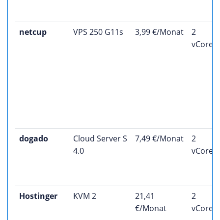
netcup
VPS 250 G11s
3,99 €/Monat
2
vCores
dogado
Cloud Server S
7,49 €/Monat
2
4.0
vCores
Hostinger
KVM 2
21,41
2
€/Monat
vCores