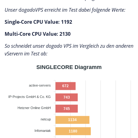
Unser
d
ogado
VPS erreicht im Test dabei folgende Werte:
Single-Core CPU Value: 1192
Multi-Core CPU Value: 2130
So schneidet unser dogado
VPS im Vergleich zu den anderen
vServern im Test ab:
SINGLECORE Diagramm
active-servers
672
IP-Projects GmbH & Co. KG
743
Hetzner Online GmbH
745
netcup
1134
Infomaniak
1180