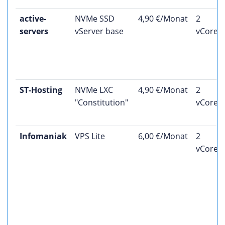
active-
NVMe SSD
4,90 €/Monat
2
servers
vServer base
vCores
ST-Hosting
NVMe LXC
4,90 €/Monat
2
"Constitution"
vCores
Infomaniak
VPS Lite
6,00 €/Monat
2
vCores