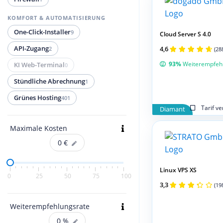
KOMFORT & AUTOMATISIERUNG
One-Click-Installer
9
Cloud Server S 4.0
API-Zugang
4,6
2
(28
93%
Weiterempfeh
KI Web-Terminal
0
Stündliche Abrechnung
1
Grünes Hosting
401
Tarif v
Diamant
Maximale Kosten
0
€
Linux VPS XS
0
25
50
75
100
3,3
(19
Weiterempfehlungsrate
0
%