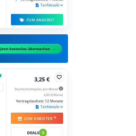
Tarifdetails
ZUM ANGEBOT
Jetzt kostenlos überwachen
3,25 €
Durchschnittspreis pro Monat
4,00 €/Monat
Vertragslaufzeit: 12 Monate
Tarifdetails
*
ZUM ANBIETER
DEALS
5