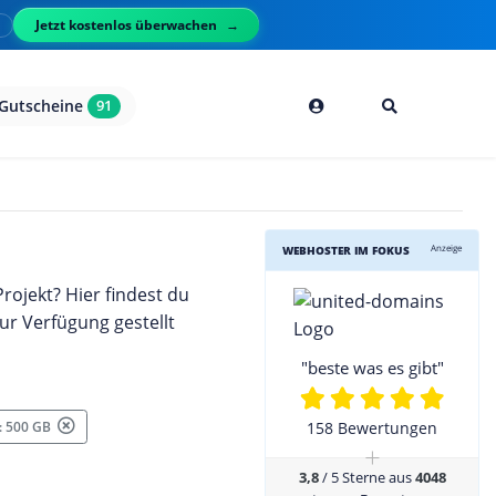
Jetzt kostenlos überwachen
l
Gutscheine
91
Anzeige
WEBHOSTER IM FOKUS
rojekt? Hier findest du
zur Verfügung gestellt
"beste was es gibt"
 : 500 GB
158 Bewertungen
+
3,8
/ 5 Sterne aus
4048