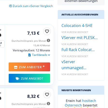
externen Bewertungen
Zurück zum vServer Vergleich
AKTUELLE AUSSCHREIBUNGEN
Colocation 4-5HE
e
7,13 €
VOR KURZEM BEENDET
VServer mit PLESK...
Durchschnittspreis pro Monat
ut
VOR KURZEM BEENDET
15,46 €/Monat
6
Full Rack Colocat...
Vertragslaufzeit: 12 Monate
Tarifdetails
VOR KURZEM BEENDET
vServer
*
unmanaged...
ZUM ANBIETER
VOR KURZEM BEENDET
ZUM ANGEBOT
NEUESTE BEWERTUNGEN
e
8,32 €
Erwin hat
hosttech
Durchschnittspreis pro Monat
Österreich
bewertet