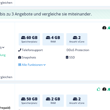
ergleichen
bis zu 3 Angebote und vergleiche sie miteinander.
60 GB
4 GB
2
Speicherplatz
RAM
Anzahl vCore
0)
Telefonsupport
DDoS Protection
lung
Snapshots
SSD
Alle Funktionen
ergleichen
50 GB
2 GB
2
Speicherplatz
RAM
Anzahl vCore
Prepaid)