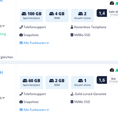
Sehr G
1,4
100 GB
4 GB
2
01/202
Speicherplatz
RAM
Anzahl vCore
8)
Telefonsupport
Kostenlose Testphase
lung
Snapshots
NVMe-SSD
Alle Funktionen
ergleichen
Gut
1,6
60 GB
2 GB
1
07/2026
Speicherplatz
RAM
Anzahl vCore
Telefonsupport
Geld-zurück-Garantie
8)
Snapshots
NVMe SSD
Alle Funktionen