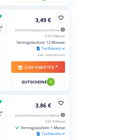
3,49 €
ut
Durchschnittspreis pro Monat
6
5,99 €/Monat
Vertragslaufzeit: 12 Monate
Tarifdetails
Exkl. Lizenzkosten
*
ZUM ANBIETER
GUTSCHEINE
1
3,86 €
ut
Durchschnittspreis pro Monat
6
3,86 €/Monat
Vertragslaufzeit: 1 Monat
Tarifdetails