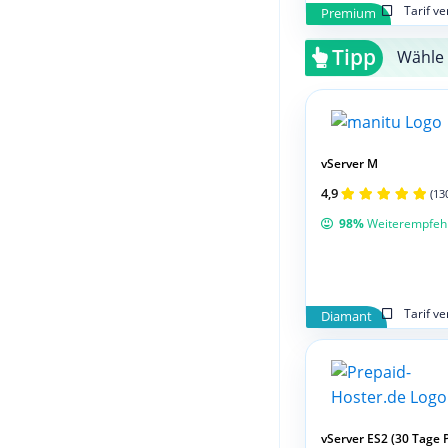
Tarif v
Premium
Tipp
Wähle 
vServer M
4,9
(13
98%
Weiterempfeh
Tarif v
Diamant
vServer ES2 (30 Tage 