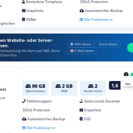
Kostenlose Testphase
DDoS Protection
Snapshots
Automatisches Backup
NVMe
Alle Funktionen
ergleichen
nen Website- oder Server-
SMS‑Alarm
Anruf‑Alarm
ssen.
berwachung mit Alarm per SMS, Anruf
E‑Mail‑Alarm
STtest Plus.
Gut
1,6
90 GB
2 GB
2
07/2026
ate)
Speicherplatz
RAM
Anzahl vCore
1)
Telefonsupport
Geld-zurück-Garantie
DDoS Protection
Snapshots
Automatisches Backup
SSD
Alle Funktionen