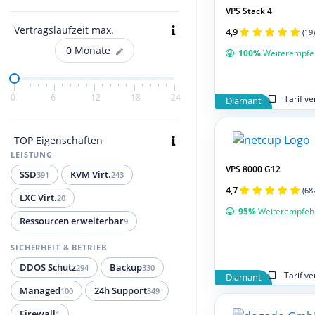
VPS Stack 4
Vertragslaufzeit max.
4,9
(19)
0
Monate
100%
Weiterempfe
0
6
12
18
24
Tarif v
Diamant
TOP Eigenschaften
LEISTUNG
VPS 8000 G12
SSD
KVM Virt.
391
243
4,7
(68
LXC Virt.
20
95%
Weiterempfeh
Ressourcen erweiterbar
9
SICHERHEIT & BETRIEB
DDOS Schutz
Backup
294
330
Tarif v
Diamant
Managed
24h Support
100
349
Firewall
1