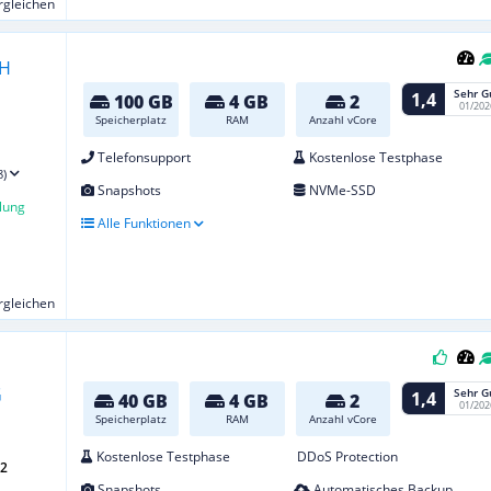
ergleichen
Sehr G
1,4
100 GB
4 GB
2
01/202
Speicherplatz
RAM
Anzahl vCore
Telefonsupport
Kostenlose Testphase
8)
Snapshots
NVMe-SSD
lung
Alle Funktionen
ergleichen
Sehr G
1,4
40 GB
4 GB
2
01/202
Speicherplatz
RAM
Anzahl vCore
Kostenlose Testphase
DDoS Protection
G2
Snapshots
Automatisches Backup