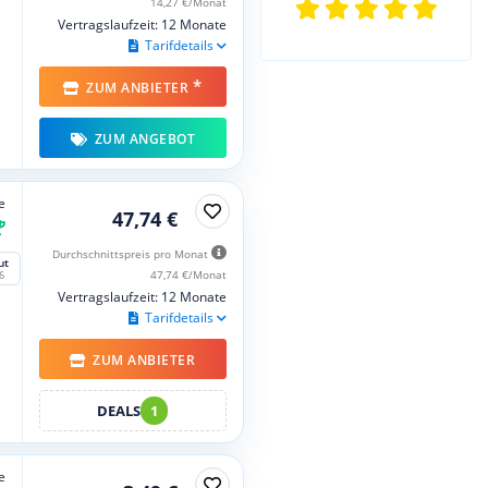
14,27 €/Monat
Vertragslaufzeit: 12 Monate
Tarifdetails
*
ZUM ANBIETER
ZUM ANGEBOT
e
47,74 €
Durchschnittspreis pro Monat
ut
47,74 €/Monat
6
Vertragslaufzeit: 12 Monate
Tarifdetails
ZUM ANBIETER
DEALS
1
e