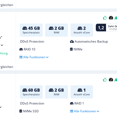
ergleichen
Sehr G
1,2
45 GB
2 GB
2
01/202
Speicherplatz
RAM
Anzahl vCore
n"
DDoS Protection
Automatisches Backup
RAID 10
NVMe
hlung
Alle Funktionen
ergleichen
60 GB
2 GB
1
Speicherplatz
RAM
Anzahl vCore
DDoS Protection
RAID 1
NVMe SSD
Alle Funktionen