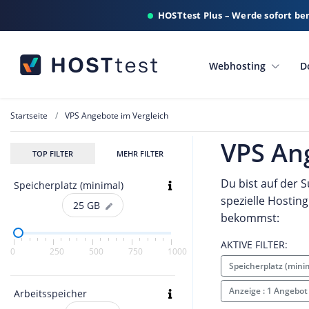
HOSTtest Plus – Werde sofort be
Webhosting
D
Startseite
VPS Angebote im Vergleich
VPS An
TOP FILTER
MEHR FILTER
Du bist auf der 
Speicherplatz (minimal)
spezielle Hosting
25
GB
bekommst:
AKTIVE FILTER:
0
250
500
750
1000
Speicherplatz (mini
Anzeige : 1 Angebot
Arbeitsspeicher