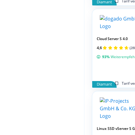
Tarif v
Diamant
Cloud Server S 4.0
4,6
(28
93%
Weiterempfeh
Tarif v
Diamant
Linux SSD vServer S 