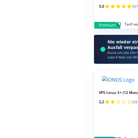
5,0
(1)
Tarif v
Premium
Nie wieder ei
Ausfall verpa
Rund-um-die-Uhr-Ü
oder E‑Mail mit HO
VPS Linux S+ (12 Mon
2,2
(12