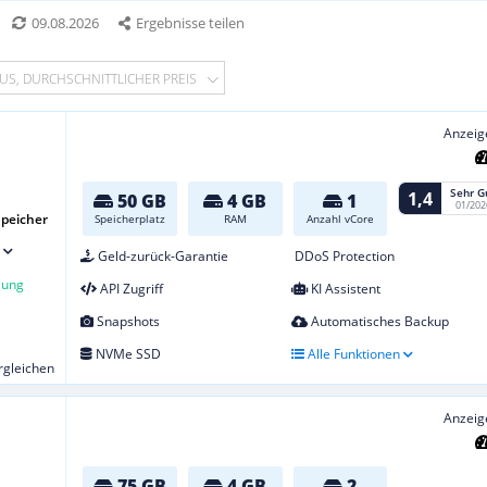
09.08.2026
Ergebnisse teilen
US, DURCHSCHNITTLICHER PREIS
Anzeig
Sehr G
1,4
50 GB
4 GB
1
01/202
peicher
Speicherplatz
RAM
Anzahl vCore
Geld-zurück-Garantie
DDoS Protection
lung
API Zugriff
KI Assistent
Snapshots
Automatisches Backup
NVMe SSD
Alle Funktionen
ergleichen
Anzeig
75 GB
4 GB
2