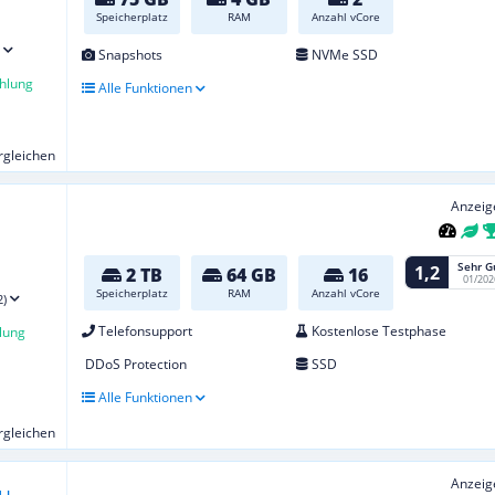
Speicherplatz
RAM
Anzahl vCore
Snapshots
NVMe SSD
hlung
Alle Funktionen
ergleichen
Anzeig
Sehr G
1,2
2 TB
64 GB
16
01/202
Speicherplatz
RAM
Anzahl vCore
2)
Telefonsupport
Kostenlose Testphase
lung
DDoS Protection
SSD
Alle Funktionen
ergleichen
Anzeig