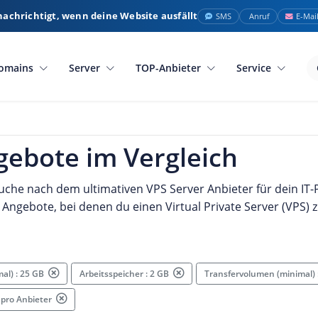
nachrichtigt, wenn deine Website ausfällt
SMS
Anruf
E-Mai
omains
Server
TOP-Anbieter
Service
gebote im Vergleich
Suche nach dem ultimativen VPS Server Anbieter für dein IT-P
 Angebote, bei denen du einen Virtual Private Server (VPS) 
mal) : 25 GB
Arbeitsspeicher : 2 GB
Transfervolumen (minimal)
 pro Anbieter