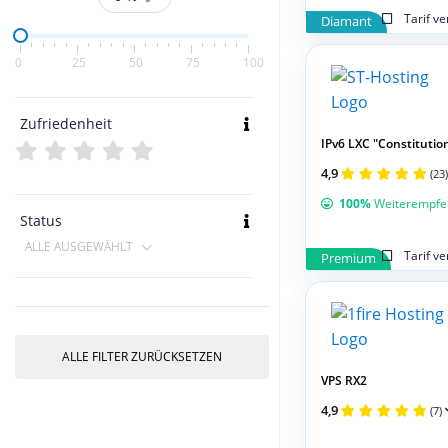
Tarif v
Diamant
0
25
50
75
100
Zufriedenheit
IPv6 LXC "Constitutio
4,9
(23)
100%
Weiterempfe
Status
ALLE AUSGEWÄHLT
Tarif v
Premium
ALLE FILTER ZURÜCKSETZEN
VPS RX2
4,9
(7)