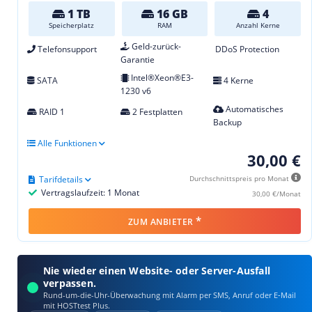
1 TB
16 GB
4
Speicherplatz
RAM
Anzahl Kerne
Geld-zurück-
Telefonsupport
DDoS Protection
Garantie
Intel®Xeon®E3-
SATA
4 Kerne
1230 v6
Automatisches
RAID 1
2 Festplatten
Backup
Alle Funktionen
30,00 €
Tarifdetails
Durchschnittspreis pro Monat
Vertragslaufzeit: 1 Monat
30,00 €/Monat
*
ZUM ANBIETER
Nie wieder einen Website- oder Server-Ausfall
verpassen.
Rund-um-die-Uhr-Überwachung mit Alarm per SMS, Anruf oder E‑Mail
mit HOSTtest Plus.