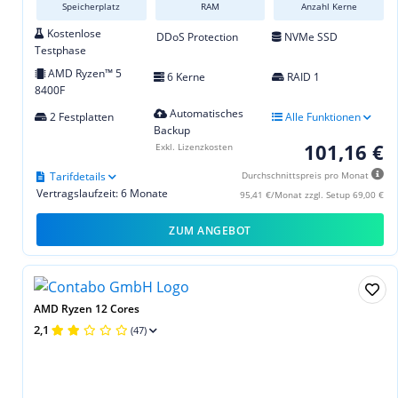
Speicherplatz
RAM
Anzahl Kerne
Kostenlose
DDoS Protection
NVMe SSD
Testphase
AMD Ryzen™ 5
6 Kerne
RAID 1
8400F
Automatisches
2 Festplatten
Alle Funktionen
Backup
101,16 €
Exkl. Lizenzkosten
Tarifdetails
Durchschnittspreis pro Monat
Vertragslaufzeit: 6 Monate
95,41 €/Monat zzgl. Setup 69,00 €
ZUM ANGEBOT
AMD Ryzen 12 Cores
2,1
(47)