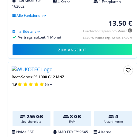
Intel XEON E5-
4 Kerne
1 Festplatten
1620v2
Alle Funktionen
13,50 €
Tarifdetails
Durchschnittspreis pro Monat
Vertragslaufzeit: 1 Monat
12,00 €/Monat zzgl. Setup 17,99 €
ZUM ANGEBOT
Root-Server PS 1000 G12 MNZ
4,9
(4)
256 GB
8 GB
4
Speicherplatz
RAM
Anzahl Kerne
NVMe SSD
AMD EPYC™ 9645
4 Kerne