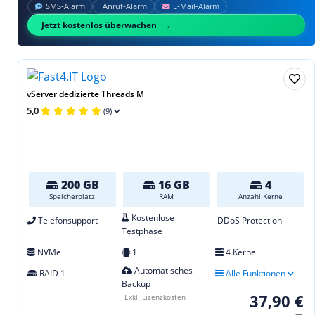
SMS‑Alarm
Anruf‑Alarm
E‑Mail‑Alarm
Jetzt kostenlos überwachen
vServer dedizierte Threads M
5,0
(9)
200 GB
16 GB
4
Speicherplatz
RAM
Anzahl Kerne
Kostenlose
Telefonsupport
DDoS Protection
Testphase
NVMe
1
4 Kerne
Automatisches
RAID 1
Alle Funktionen
Backup
37,90 €
Exkl. Lizenzkosten