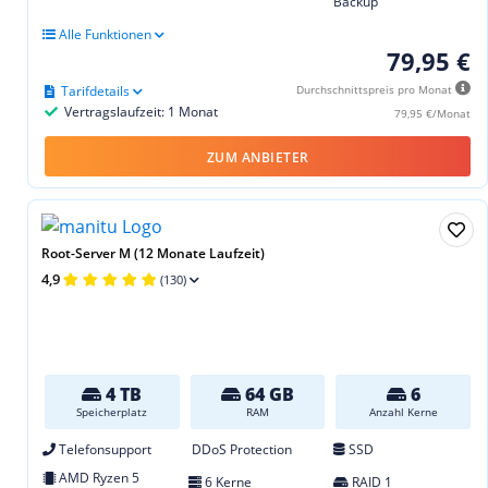
Backup
Alle Funktionen
79,95 €
Tarifdetails
Durchschnittspreis pro Monat
Vertragslaufzeit: 1 Monat
79,95 €/Monat
ZUM ANBIETER
Root-Server M (12 Monate Laufzeit)
4,9
(130)
4 TB
64 GB
6
Speicherplatz
RAM
Anzahl Kerne
Telefonsupport
DDoS Protection
SSD
AMD Ryzen 5
6 Kerne
RAID 1