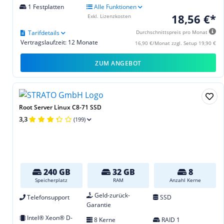
1 Festplatten
Alle Funktionen
18,56 €*
Exkl. Lizenzkosten
Tarifdetails
Durchschnittspreis pro Monat
Vertragslaufzeit: 12 Monate
16,90 €/Monat zzgl. Setup 19,90 €
ZUM ANGEBOT
Root Server Linux C8-71 SSD
3,3
(199)
240 GB
32 GB
8
Speicherplatz
RAM
Anzahl Kerne
Geld-zurück-
Telefonsupport
SSD
Garantie
Intel® Xeon® D-
8 Kerne
RAID 1