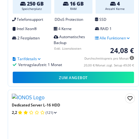
250 GB
16 GB
4
Speicherplatz
RAM
Anzahl Kerne
Telefonsupport
DDoS Protection
SSD
Intel Xeon®
4 Kerne
RAID 1
Automatisches
2 Festplatten
Alle Funktionen
Backup
24,08 €
Exkl. Lizenzkosten
Tarifdetails
Durchschnittspreis pro Monat
Vertragslaufzeit: 1 Monat
20,00 €/Monat zzgl. Setup 49,00 €
ZUM ANGEBOT
Dedicated Server L-16 HDD
2,2
(121)