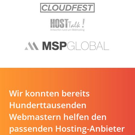
Wir konnten bereits
Hunderttausenden
Webmastern helfen den
passenden Hosting-Anbieter