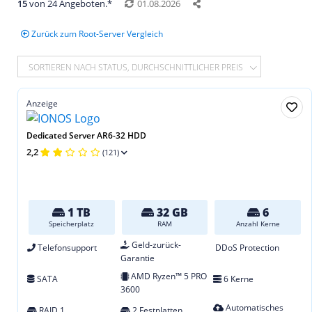
15
von 24 Angeboten.*
01.08.2026
Zurück zum Root-Server Vergleich
SORTIEREN NACH STATUS, DURCHSCHNITTLICHER PREIS
Anzeige
Dedicated Server AR6-32 HDD
2,2
(121)
1 TB
32 GB
6
Speicherplatz
RAM
Anzahl Kerne
Geld-zurück-
Telefonsupport
DDoS Protection
Garantie
AMD Ryzen™ 5 PRO
SATA
6 Kerne
3600
Automatisches
RAID 1
2 Festplatten