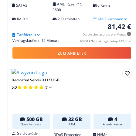
AMD Ryzen™ 5
SATA3
6 Kerne
3600
RAID 1
2 Festplatten
Alle Funktionen
81,42 €
Tarifdetails
Durchschnittspreis pro Monat
Vertragslaufzeit: 12 Monate
69,00 €/Monat zzgl. Setup 149,00 €
ZUM ANBIETER
Dedicated Server X11/32GB
5,0
(3)
500 GB
32 GB
4
Speicherplatz
RAM
Anzahl Kerne
Geld-zurück-
DDoS Protection
NVMe