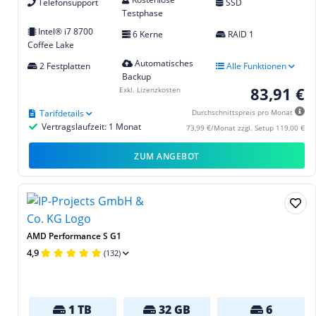
Telefonsupport
SSD
Testphase
Intel® i7 8700
6 Kerne
RAID 1
Coffee Lake
Automatisches
2 Festplatten
Alle Funktionen
Backup
83,91 €
Exkl. Lizenzkosten
Tarifdetails
Durchschnittspreis pro Monat
Vertragslaufzeit: 1 Monat
73,99 €/Monat zzgl. Setup 119,00 €
ZUM ANGEBOT
AMD Performance S G1
4,9
(132)
1 TB
32 GB
6