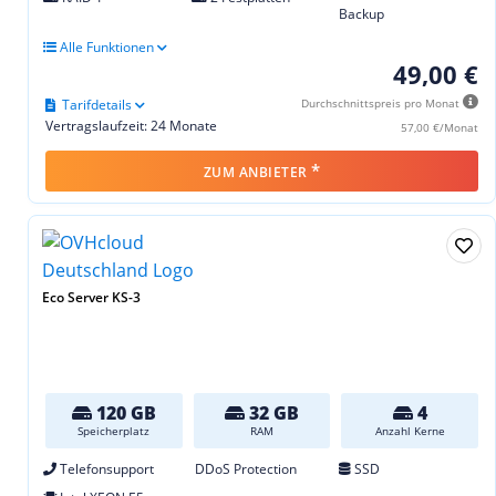
Backup
Alle Funktionen
49,00 €
Tarifdetails
Durchschnittspreis pro Monat
Vertragslaufzeit: 24 Monate
57,00 €/Monat
*
ZUM ANBIETER
Eco Server KS-3
120 GB
32 GB
4
Speicherplatz
RAM
Anzahl Kerne
Telefonsupport
DDoS Protection
SSD