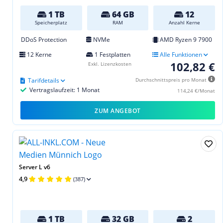
1 TB
64 GB
12
Speicherplatz
RAM
Anzahl Kerne
DDoS Protection
NVMe
AMD Ryzen 9 7900
12 Kerne
1 Festplatten
Alle Funktionen
102,82 €
Exkl. Lizenzkosten
Tarifdetails
Durchschnittspreis pro Monat
Vertragslaufzeit: 1 Monat
114,24 €/Monat
ZUM ANGEBOT
Server L v6
4,9
(387)
1 TB
32 GB
2