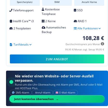
Speicherplatz
RAM
Anzahl Kerne
Kostenlose
Telefonsupport
SSD
Testphase
Intel® Core™ i3
2 Kerne
RAID 1
Automatisches
2 Festplatten
Alle Funktionen
Backup
108,28 €
Tarifdetails
Durchschnittspreis pro Monat
99,95 €/Monat zzgl. Setup 99,95 €
ZUM ANGEBOT
Nie wieder einen Website- oder Server-Ausfall
verpassen.
Rund-um-die-Uhr-Überwachung mit Alarm per SMS, Anruf oder E‑Mail
mit HOSTtest Plus.
SMS‑Alarm
Anruf‑Alarm
E‑Mail‑Alarm
Jetzt kostenlos überwachen