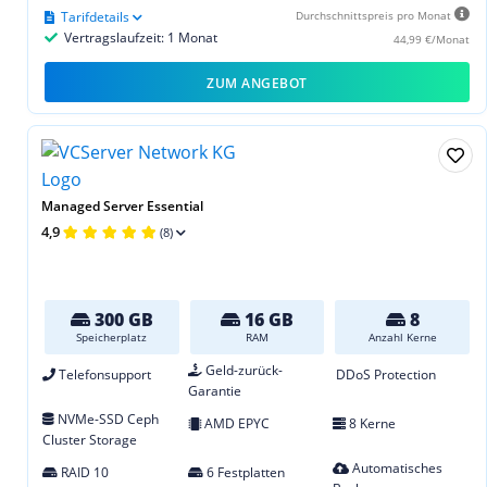
Tarifdetails
Durchschnittspreis pro Monat
Vertragslaufzeit: 1 Monat
44,99 €/Monat
ZUM ANGEBOT
Managed Server Essential
4,9
(8)
300 GB
16 GB
8
Speicherplatz
RAM
Anzahl Kerne
Geld-zurück-
Telefonsupport
DDoS Protection
Garantie
NVMe-SSD Ceph
AMD EPYC
8 Kerne
Cluster Storage
Automatisches
RAID 10
6 Festplatten