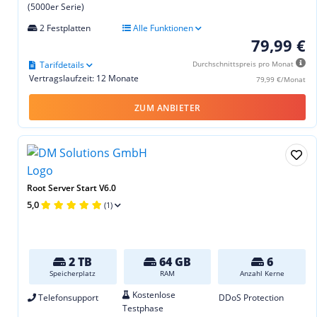
(5000er Serie)
2 Festplatten
Alle Funktionen
79,99 €
Tarifdetails
Durchschnittspreis pro Monat
Vertragslaufzeit: 12 Monate
79,99 €/Monat
ZUM ANBIETER
Root Server Start V6.0
5,0
(1)
2 TB
64 GB
6
Speicherplatz
RAM
Anzahl Kerne
Kostenlose
Telefonsupport
DDoS Protection
Testphase