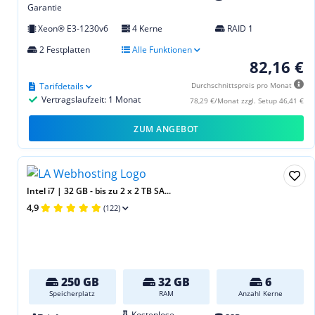
Garantie
Xeon® E3-1230v6
4 Kerne
RAID 1
2 Festplatten
Alle Funktionen
82,16 €
Tarifdetails
Durchschnittspreis pro Monat
Vertragslaufzeit: 1 Monat
78,29 €/Monat zzgl. Setup 46,41 €
ZUM ANGEBOT
Intel i7 | 32 GB - bis zu 2 x 2 TB SA...
4,9
(122)
250 GB
32 GB
6
Speicherplatz
RAM
Anzahl Kerne
Kostenlose