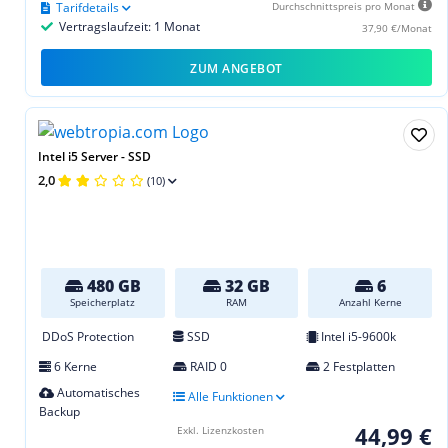
Tarifdetails
Durchschnittspreis pro Monat
Vertragslaufzeit: 1 Monat
37,90 €/Monat
ZUM ANGEBOT
Intel i5 Server - SSD
2,0
(10)
480 GB
32 GB
6
Speicherplatz
RAM
Anzahl Kerne
DDoS Protection
SSD
Intel i5-9600k
6 Kerne
RAID 0
2 Festplatten
Automatisches
Alle Funktionen
Backup
44,99 €
Exkl. Lizenzkosten