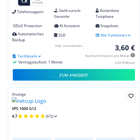
1,8
01/2026
Geld-zurück-
Kostenlose
Telefonsupport
Garantie
Testphase
DDoS Protection
KI Assistent
Snapshots
Automatisches
SSD
Alle Funktionen
Backup
3,60 €
Exkl. Lizenzkosten
Tarifdetails
Durchschnittspreis pro Monat
Vertragslaufzeit: 1 Monat
3,60 €/Monat
ZUM ANGEBOT
Anzeige
VPS 1000 G12
4,7
(672)