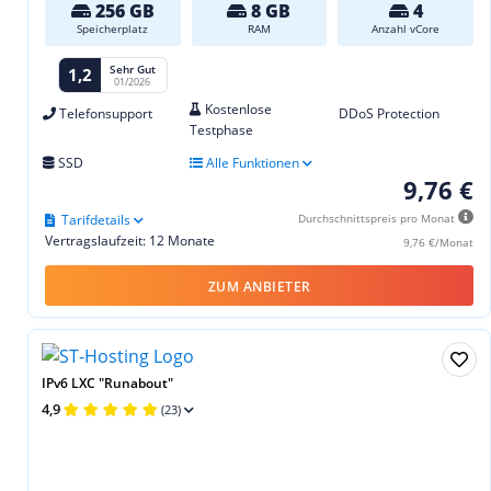
256 GB
8 GB
4
Speicherplatz
RAM
Anzahl vCore
Sehr Gut
1,2
01/2026
Kostenlose
Telefonsupport
DDoS Protection
Testphase
SSD
Alle Funktionen
9,76 €
Tarifdetails
Durchschnittspreis pro Monat
Vertragslaufzeit: 12 Monate
9,76 €/Monat
ZUM ANBIETER
IPv6 LXC "Runabout"
4,9
(23)