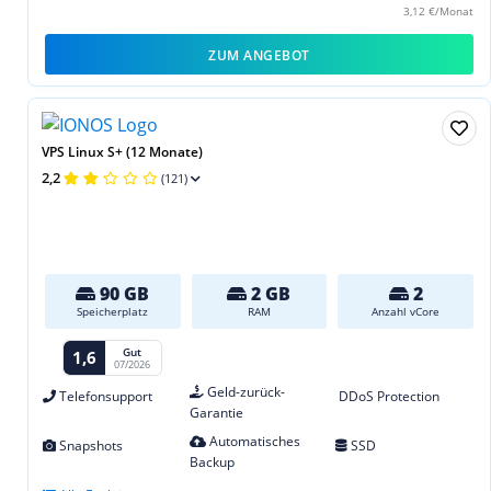
3,12 €/Monat
ZUM ANGEBOT
VPS Linux S+ (12 Monate)
2,2
(121)
90 GB
2 GB
2
Speicherplatz
RAM
Anzahl vCore
Gut
1,6
07/2026
Geld-zurück-
Telefonsupport
DDoS Protection
Garantie
Automatisches
Snapshots
SSD
Backup