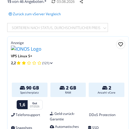
15
von 46 Angeboten.*
03.08.2026
Zurück zum vServer Vergleich
SORTIEREN NACH STATUS, DURCHSCHNITTLICHER PREIS
Anzeige
VPS Linux S+
2,2
(121)
90 GB
2 GB
2
Speicherplatz
RAM
Anzahl vCore
Gut
1,6
07/2026
Geld-zurück-
Telefonsupport
DDoS Protection
Garantie
Automatisches
Snapshots
SSD