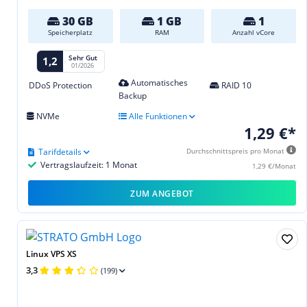
30 GB
1 GB
1
Speicherplatz
RAM
Anzahl vCore
Sehr Gut
1,2
01/2026
Automatisches
DDoS Protection
RAID 10
Backup
NVMe
Alle Funktionen
1,29 €*
Tarifdetails
Durchschnittspreis pro Monat
Vertragslaufzeit: 1 Monat
1,29 €/Monat
ZUM ANGEBOT
Linux VPS XS
3,3
(199)