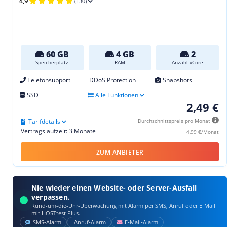
4,9
(130)
60 GB
4 GB
2
Speicherplatz
RAM
Anzahl vCore
Telefonsupport
DDoS Protection
Snapshots
SSD
Alle Funktionen
2,49 €
Tarifdetails
Durchschnittspreis pro Monat
Vertragslaufzeit: 3 Monate
4,99 €/Monat
ZUM ANBIETER
Nie wieder einen Website- oder Server-Ausfall
verpassen.
Rund-um-die-Uhr-Überwachung mit Alarm per SMS, Anruf oder E‑Mail
mit HOSTtest Plus.
SMS‑Alarm
Anruf‑Alarm
E‑Mail‑Alarm