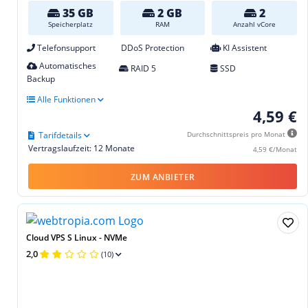
35 GB
2 GB
2
Speicherplatz
RAM
Anzahl vCore
Telefonsupport
DDoS Protection
KI Assistent
Automatisches
RAID 5
SSD
Backup
Alle Funktionen
4,59 €
Tarifdetails
Durchschnittspreis pro Monat
Vertragslaufzeit: 12 Monate
4,59 €/Monat
ZUM ANBIETER
Cloud VPS S Linux - NVMe
2,0
(10)