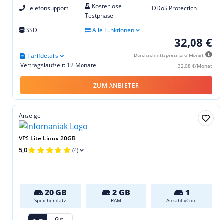
Kostenlose
Telefonsupport
DDoS Protection
Testphase
SSD
Alle Funktionen
32,08 €
Tarifdetails
Durchschnittspreis pro Monat
Vertragslaufzeit: 12 Monate
32,08 €/Monat
ZUM ANBIETER
Anzeige
VPS Lite Linux 20GB
5,0
(4)
20 GB
2 GB
1
Speicherplatz
RAM
Anzahl vCore
Gut