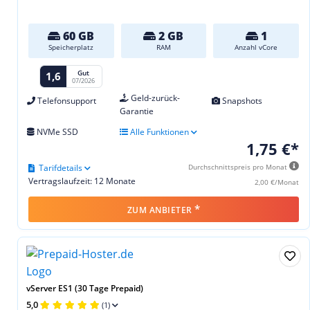
60 GB
2 GB
1
Speicherplatz
RAM
Anzahl vCore
Gut
1,6
07/2026
Geld-zurück-
Telefonsupport
Snapshots
Garantie
NVMe SSD
Alle Funktionen
1,75 €*
Tarifdetails
Durchschnittspreis pro Monat
Vertragslaufzeit: 12 Monate
2,00 €/Monat
*
ZUM ANBIETER
vServer ES1 (30 Tage Prepaid)
5,0
(1)