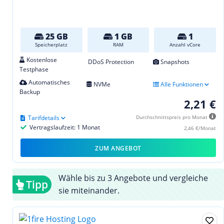
25 GB
1 GB
1
Speicherplatz
RAM
Anzahl vCore
Kostenlose
DDoS Protection
Snapshots
Testphase
Automatisches
NVMe
Alle Funktionen
Backup
2,21 €
Tarifdetails
Durchschnittspreis pro Monat
Vertragslaufzeit: 1 Monat
2,46 €/Monat
ZUM ANGEBOT
Wähle bis zu 3 Angebote und vergleiche
Tipp
sie miteinander.