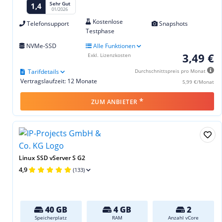
Sehr Gut
1,4
01/2026
Kostenlose
Telefonsupport
Snapshots
Testphase
NVMe-SSD
Alle Funktionen
3,49 €
Exkl. Lizenzkosten
Tarifdetails
Durchschnittspreis pro Monat
Vertragslaufzeit: 12 Monate
5,99 €/Monat
*
ZUM ANBIETER
Linux SSD vServer S G2
4,9
(133)
40 GB
4 GB
2
Speicherplatz
RAM
Anzahl vCore