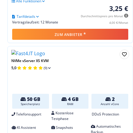
Alle Funktionen
3,25 €
Tarifdetails
Durchschnittspreis pro Monat
Vertragslaufzeit: 12 Monate
4,00 €/Monat
*
ZUM ANBIETER
NVMe vServer XS KVM
5,0
(9)
50 GB
4 GB
2
Speicherplatz
RAM
Anzahl vCore
Kostenlose
Telefonsupport
DDoS Protection
Testphase
Automatisches
KI Assistent
Snapshots
Backup