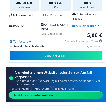
50 GB
2 GB
2
Speicherplatz
RAM
Anzahl vCore
Automatisches
Telefonsupport
DDoS Protection
Backup
SSD (SOLID STATE
RAID 10
Alle Funktionen
DRIVES)
5,00 €
Exkl. Lizenzkosten
Tarifdetails
Durchschnittspreis pro Monat
Vertragslaufzeit: 6 Monate
5,00 €/Monat
ZUM ANGEBOT
Nie wieder einen Website- oder Server-Ausfall
verpassen.
Rund-um-die-Uhr-Überwachung mit Alarm per SMS, Anruf oder E‑Mail
mit HOSTtest Plus.
SMS‑Alarm
Anruf‑Alarm
E‑Mail‑Alarm
Jetzt kostenlos überwachen