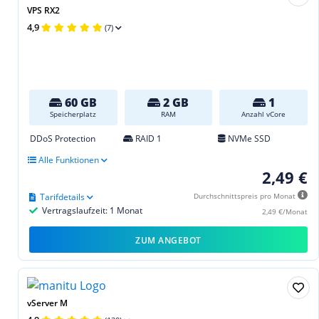
VPS RX2
4,9
(7)
60 GB
2 GB
1
Speicherplatz
RAM
Anzahl vCore
DDoS Protection
RAID 1
NVMe SSD
Alle Funktionen
2,49 €
Tarifdetails
Durchschnittspreis pro Monat
Vertragslaufzeit: 1 Monat
2,49 €/Monat
ZUM ANGEBOT
vServer M