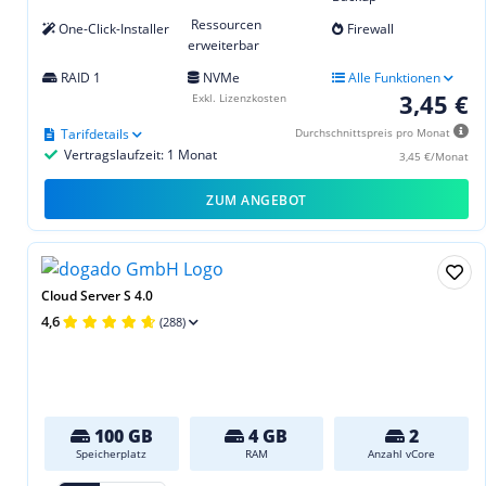
Ressourcen
One-Click-Installer
Firewall
erweiterbar
RAID 1
NVMe
Alle Funktionen
3,45 €
Exkl. Lizenzkosten
Tarifdetails
Durchschnittspreis pro Monat
Vertragslaufzeit: 1 Monat
3,45 €/Monat
ZUM ANGEBOT
Cloud Server S 4.0
4,6
(288)
100 GB
4 GB
2
Speicherplatz
RAM
Anzahl vCore