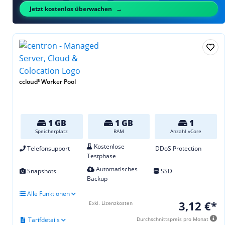
Jetzt kostenlos überwachen
ccloud³ Worker Pool
1 GB
1 GB
1
Speicherplatz
RAM
Anzahl vCore
Kostenlose
Telefonsupport
DDoS Protection
Testphase
Automatisches
Snapshots
SSD
Backup
Alle Funktionen
3,12 €*
Exkl. Lizenzkosten
Tarifdetails
Durchschnittspreis pro Monat