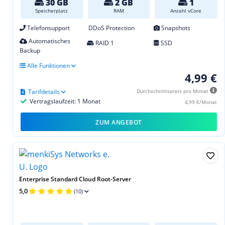
30 GB
2 GB
1
Speicherplatz
RAM
Anzahl vCore
Telefonsupport
DDoS Protection
Snapshots
Automatisches
RAID 1
SSD
Backup
Alle Funktionen
4,99 €
Tarifdetails
Durchschnittspreis pro Monat
Vertragslaufzeit: 1 Monat
4,99 €/Monat
ZUM ANGEBOT
Enterprise Standard Cloud Root-Server
5,0
(10)