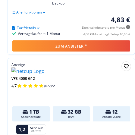
Backup
Alle Funktionen
4,83 €
Tarifdetails
Durchschnittspreis pro Monat
Vertragslaufzeit: 1 Monat
4,00 €/Monat zzgl. Setup 10,00 €
*
ZUM ANBIETER
Anzeige
VPS 4000 G12
4,7
(672)
1 TB
32 GB
12
Speicherplatz
RAM
Anzahl vCore
Sehr Gut
1,2
01/2026