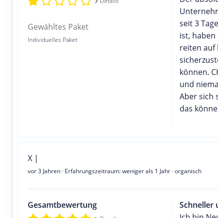
Details
Unternehm
seit 3 Tag
Gewähltes Paket
ist, habe
Individuelles Paket
reiten au
sicherzust
können. CH
und niema
Aber sich 
das können
X |
vor 3 Jahren
· Erfahrungszeitraum: weniger als 1 Jahr · organisch
Gesamtbewertung
Schneller
Ich bin Ne