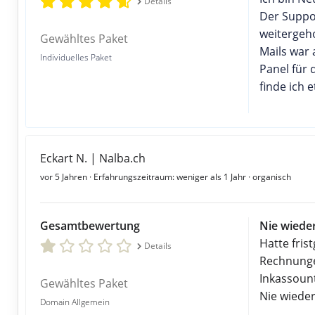
Details
Der Suppo
weitergeho
Gewähltes Paket
Mails war a
Individuelles Paket
Panel für
finde ich 
Eckart N. | Nalba.ch
vor 5 Jahren
· Erfahrungszeitraum: weniger als 1 Jahr · organisch
Gesamtbewertung
Nie wieder
Hatte fris
Details
Rechnunge
Inkassoun
Gewähltes Paket
Nie wieder
Domain Allgemein