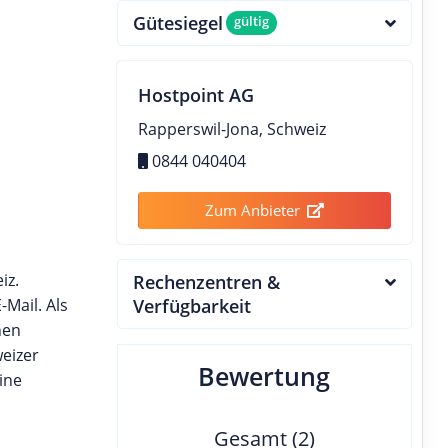
Gütesiegel
gültig
Hostpoint AG
Rapperswil-Jona, Schweiz
0844 040404
Zum Anbieter
iz.
Rechenzentren &
Mail. Als
Verfügbarkeit
nen
weizer
Bewertung
ine
Gesamt (2)