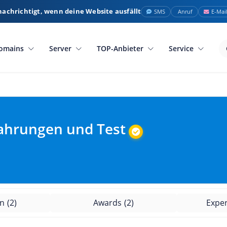
nachrichtigt, wenn deine Website ausfällt
SMS
Anruf
E-Mai
omains
Server
TOP-Anbieter
Service
fahrungen und Test
en
(2)
Awards
(2)
Expe