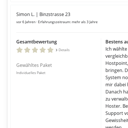
Simon L. | Binzstrasse 23
vor 6 Jahren
· Erfahrungszeitraum: mehr als 3 Jahre
Gesamtbewertung
Bestens a
Ich wählte
Details
vergleichb
Hostpoint
Gewähltes Paket
bringen. D
Individuelles Paket
System no
mir dabei 
Danach hab
zu verwal
Hoster. Be
Support v
Gewissheit
werden.