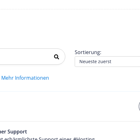
G
Sortierung:
Mehr Informationen
her Support
ut erbärmlichste Support eines #Hosting