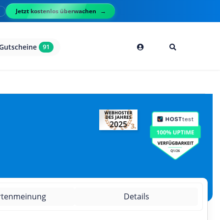
Jetzt kostenlos überwachen
l
Gutscheine
91
2025
rtenmeinung
Details