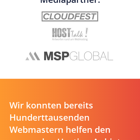
Wir konnten bereits
Hunderttausenden
Webmastern helfen den