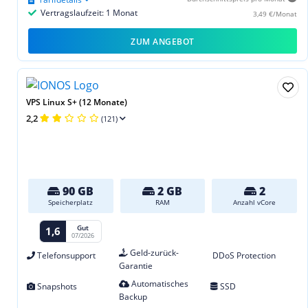
Vertragslaufzeit: 1 Monat
3,49 €/Monat
ZUM ANGEBOT
VPS Linux S+ (12 Monate)
2,2
(121)
90 GB
2 GB
2
Speicherplatz
RAM
Anzahl vCore
Gut
1,6
07/2026
Geld-zurück-
Telefonsupport
DDoS Protection
Garantie
Automatisches
Snapshots
SSD
Backup