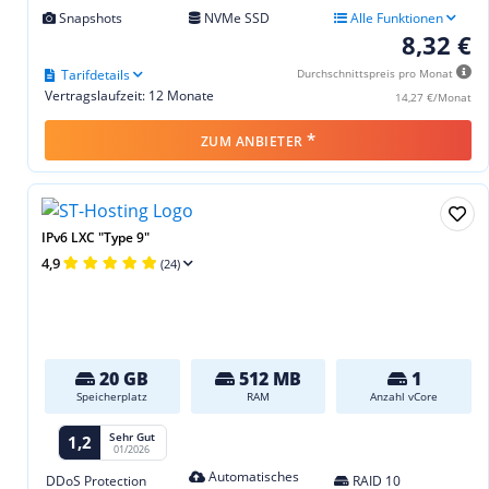
Snapshots
NVMe SSD
Alle Funktionen
8,32 €
Tarifdetails
Durchschnittspreis pro Monat
Vertragslaufzeit: 12 Monate
14,27 €/Monat
*
ZUM ANBIETER
IPv6 LXC "Type 9"
4,9
(24)
20 GB
512 MB
1
Speicherplatz
RAM
Anzahl vCore
Sehr Gut
1,2
01/2026
Automatisches
DDoS Protection
RAID 10