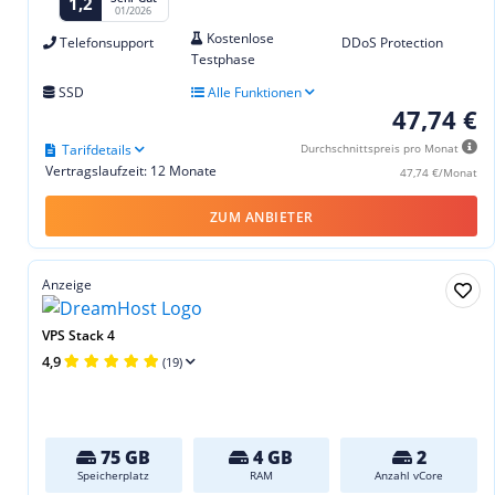
1,2
01/2026
Kostenlose
Telefonsupport
DDoS Protection
Testphase
SSD
Alle Funktionen
47,74 €
Tarifdetails
Durchschnittspreis pro Monat
Vertragslaufzeit: 12 Monate
47,74 €/Monat
ZUM ANBIETER
Anzeige
VPS Stack 4
4,9
(19)
75 GB
4 GB
2
Speicherplatz
RAM
Anzahl vCore