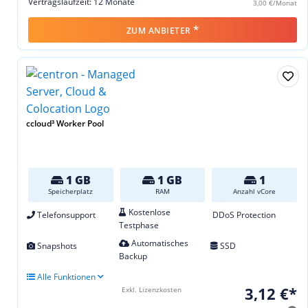
Vertragslaufzeit: 12 Monate
3,00 €/Monat
*
ZUM ANBIETER
ccloud³ Worker Pool
1 GB
1 GB
1
Speicherplatz
RAM
Anzahl vCore
Kostenlose
Telefonsupport
DDoS Protection
Testphase
Automatisches
Snapshots
SSD
Backup
Alle Funktionen
3,12 €*
Exkl. Lizenzkosten