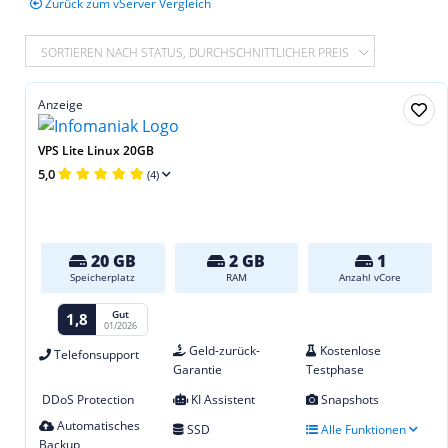
Zurück zum vServer Vergleich
SORTIEREN NACH STATUS, DURCHSCHNITTLICHER PREIS
Anzeige
VPS Lite Linux 20GB
5,0
(4)
20 GB
2 GB
1
Speicherplatz
RAM
Anzahl vCore
Gut
1,8
01/2026
Geld-zurück-
Kostenlose
Telefonsupport
Garantie
Testphase
DDoS Protection
KI Assistent
Snapshots
Automatisches
SSD
Alle Funktionen
Backup