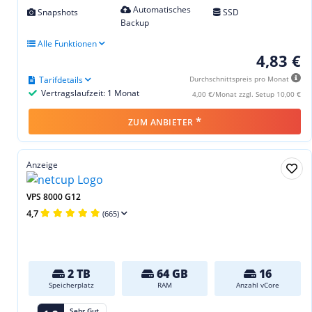
Automatisches
Snapshots
SSD
Backup
Alle Funktionen
4,83 €
Tarifdetails
Durchschnittspreis pro Monat
Vertragslaufzeit: 1 Monat
4,00 €/Monat zzgl. Setup 10,00 €
*
ZUM ANBIETER
Anzeige
VPS 8000 G12
4,7
(665)
2 TB
64 GB
16
Speicherplatz
RAM
Anzahl vCore
Sehr Gut