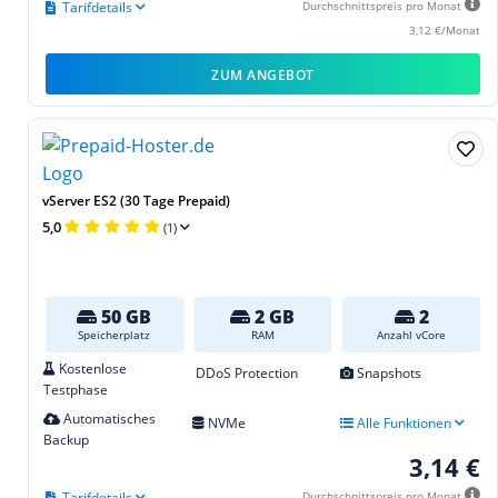
Tarifdetails
Durchschnittspreis pro Monat
3,12 €/Monat
ZUM ANGEBOT
vServer ES2 (30 Tage Prepaid)
5,0
(1)
50 GB
2 GB
2
Speicherplatz
RAM
Anzahl vCore
Kostenlose
DDoS Protection
Snapshots
Testphase
Automatisches
NVMe
Alle Funktionen
Backup
3,14 €
Tarifdetails
Durchschnittspreis pro Monat