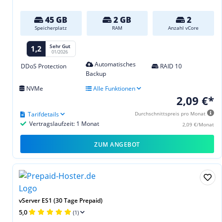
45 GB
2 GB
2
Speicherplatz
RAM
Anzahl vCore
Sehr Gut
1,2
01/2026
Automatisches
DDoS Protection
RAID 10
Backup
NVMe
Alle Funktionen
2,09 €*
Tarifdetails
Durchschnittspreis pro Monat
Vertragslaufzeit: 1 Monat
2,09 €/Monat
ZUM ANGEBOT
vServer ES1 (30 Tage Prepaid)
5,0
(1)