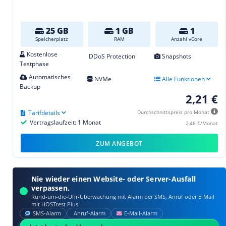
25 GB
1 GB
1
Speicherplatz
RAM
Anzahl vCore
Kostenlose
DDoS Protection
Snapshots
Testphase
Automatisches
NVMe
Alle Funktionen
Backup
2,21 €
Tarifdetails
Durchschnittspreis pro Monat
Vertragslaufzeit: 1 Monat
2,46 €/Monat
ZUM ANGEBOT
Nie wieder einen Website- oder Server-Ausfall
verpassen.
Rund-um-die-Uhr-Überwachung mit Alarm per SMS, Anruf oder E‑Mail
mit HOSTtest Plus.
SMS‑Alarm
Anruf‑Alarm
E‑Mail‑Alarm