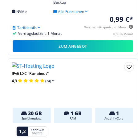
Backup
NVMe
Alle Funktionen
0,99 €*
Tarifdetails
Durchschnittspreis pro Monat
Vertragslaufzeit: 1 Monat
0,99 €/Monat
ZUM ANGEBOT
IPv6 LXC "Runabout"
4,9
(24)
30 GB
1 GB
1
Speicherplatz
RAM
Anzahl vCore
Sehr Gut
1,2
01/2026