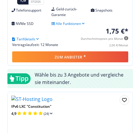
07/2026
Geld-zurück-
Telefonsupport
Snapshots
Garantie
NVMe SSD
Alle Funktionen
1,75 €*
Tarifdetails
Durchschnittspreis pro Monat
Vertragslaufzeit: 12 Monate
2,00 €/Monat
*
ZUM ANBIETER
Wähle bis zu 3 Angebote und vergleiche
Tipp
sie miteinander.
IPv6 LXC "Constitution"
4,9
(24)