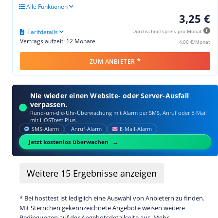
Alle Funktionen
3,25 €
Tarifdetails
Durchschnittspreis pro Monat
Vertragslaufzeit: 12 Monate
4,00 €/Monat
*
ZUM ANBIETER
Nie wieder einen Website- oder Server-Ausfall
verpassen.
Rund-um-die-Uhr-Überwachung mit Alarm per SMS, Anruf oder E‑Mail
mit HOSTtest Plus.
SMS‑Alarm
Anruf‑Alarm
E‑Mail‑Alarm
Jetzt kostenlos überwachen
Weitere
15
Ergebnisse anzeigen
* Bei hosttest ist lediglich eine Auswahl von Anbietern zu finden.
Mit Sternchen gekennzeichnete Angebote weisen weitere
Bedingungen auf der Angebotsdetailseite aus. Mehr