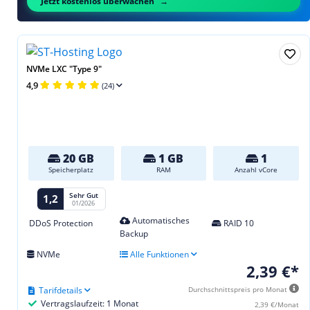
Jetzt kostenlos überwachen
NVMe LXC "Type 9"
4,9
(24)
20 GB
1 GB
1
Speicherplatz
RAM
Anzahl vCore
Sehr Gut
1,2
01/2026
Automatisches
DDoS Protection
RAID 10
Backup
NVMe
Alle Funktionen
2,39 €*
Tarifdetails
Durchschnittspreis pro Monat
Vertragslaufzeit: 1 Monat
2,39 €/Monat