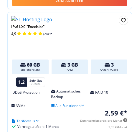
ZUM ANBIETER
IPv6 LXC "Excelsior"
4,9
(24)
60 GB
3 GB
3
Speicherplatz
RAM
Anzahl vCore
Sehr Gut
1,2
01/2026
Automatisches
DDoS Protection
RAID 10
Backup
NVMe
Alle Funktionen
2,59 €*
Tarifdetails
Durchschnittspreis pro Monat
Vertragslaufzeit: 1 Monat
2,59 €/Monat