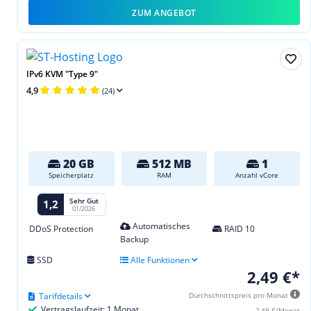
ZUM ANGEBOT
IPv6 KVM "Type 9"
4,9
(24)
20 GB
512 MB
1
Speicherplatz
RAM
Anzahl vCore
Sehr Gut
1,2
01/2026
Automatisches
DDoS Protection
RAID 10
Backup
SSD
Alle Funktionen
2,49 €*
Tarifdetails
Durchschnittspreis pro Monat
Vertragslaufzeit: 1 Monat
2,49 €/Monat