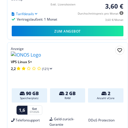
3,60 €
Exkl. Lizenzkosten
Tarifdetails
Durchschnittspreis pro Monat
Vertragslaufzeit: 1 Monat
3,60 €/Monat
ZUM ANGEBOT
Anzeige
VPS Linux S+
2,2
(121)
90 GB
2 GB
2
Speicherplatz
RAM
Anzahl vCore
Gut
1,6
07/2026
Geld-zurück-
Telefonsupport
DDoS Protection
Garantie