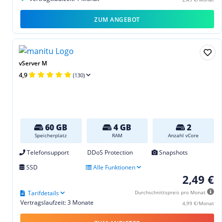
ZUM ANGEBOT
vServer M
4,9
(130)
60 GB
4 GB
2
Speicherplatz
RAM
Anzahl vCore
Telefonsupport
DDoS Protection
Snapshots
SSD
Alle Funktionen
2,49 €
Tarifdetails
Durchschnittspreis pro Monat
Vertragslaufzeit: 3 Monate
4,99 €/Monat