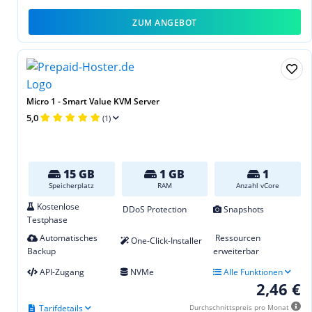
ZUM ANGEBOT
Micro 1 - Smart Value KVM Server
5,0
(1)
15 GB
1 GB
1
Speicherplatz
RAM
Anzahl vCore
Kostenlose
DDoS Protection
Snapshots
Testphase
Automatisches
Ressourcen
One-Click-Installer
Backup
erweiterbar
API-Zugang
NVMe
Alle Funktionen
2,46 €
Tarifdetails
Durchschnittspreis pro Monat