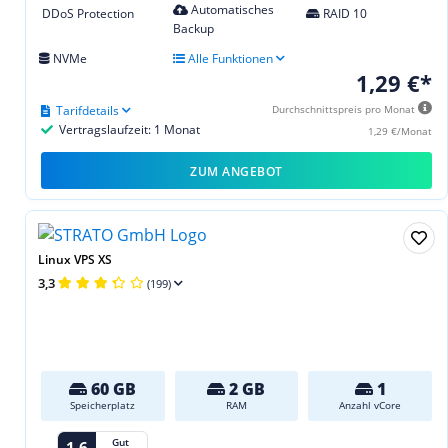
Automatisches
DDoS Protection
RAID 10
Backup
NVMe
Alle Funktionen
1,29 €*
Tarifdetails
Durchschnittspreis pro Monat
Vertragslaufzeit: 1 Monat
1,29 €/Monat
ZUM ANGEBOT
Linux VPS XS
3,3
(199)
60 GB
2 GB
1
Speicherplatz
RAM
Anzahl vCore
Gut
1,6