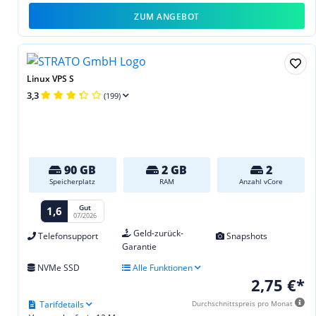
ZUM ANGEBOT
Linux VPS S
3,3
(199)
90 GB
2 GB
2
Speicherplatz
RAM
Anzahl vCore
Gut
1,6
07/2026
Geld-zurück-
Telefonsupport
Snapshots
Garantie
NVMe SSD
Alle Funktionen
2,75 €*
Tarifdetails
Durchschnittspreis pro Monat