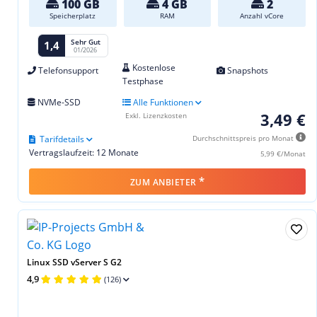
100 GB
4 GB
2
Speicherplatz
RAM
Anzahl vCore
Sehr Gut
1,4
01/2026
Kostenlose
Telefonsupport
Snapshots
Testphase
NVMe-SSD
Alle Funktionen
3,49 €
Exkl. Lizenzkosten
Tarifdetails
Durchschnittspreis pro Monat
Vertragslaufzeit: 12 Monate
5,99 €/Monat
*
ZUM ANBIETER
Linux SSD vServer S G2
4,9
(126)