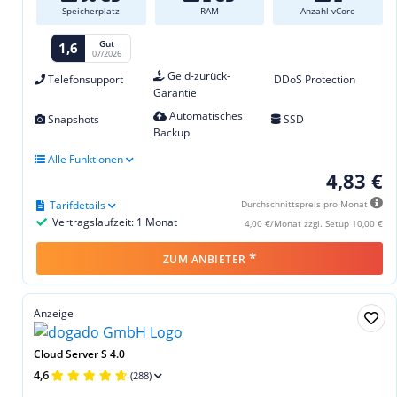
Speicherplatz
RAM
Anzahl vCore
Gut
1,6
07/2026
Geld-zurück-
Telefonsupport
DDoS Protection
Garantie
Automatisches
Snapshots
SSD
Backup
Alle Funktionen
4,83 €
Tarifdetails
Durchschnittspreis pro Monat
Vertragslaufzeit: 1 Monat
4,00 €/Monat zzgl. Setup 10,00 €
*
ZUM ANBIETER
Anzeige
Cloud Server S 4.0
4,6
(288)