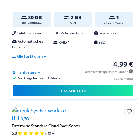
30 GB
2 GB
1
Speicherplatz
RAM
Anzahl vCore
Telefonsupport
DDoS Protection
Snapshots
Automatisches
RAID 1
SSD
Backup
Alle Funktionen
4,99 €
Tarifdetails
Durchschnittspreis pro Monat
Vertragslaufzeit: 1 Monat
4,99 €/Monat
ZUM ANGEBOT
Enterprise Standard Cloud Root-Server
5,0
(10)