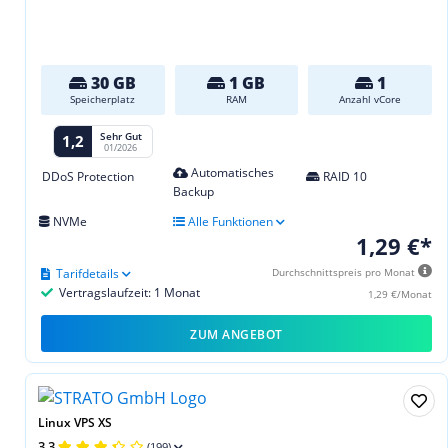
30 GB
1 GB
1
Speicherplatz
RAM
Anzahl vCore
Sehr Gut
1,2
01/2026
Automatisches
DDoS Protection
RAID 10
Backup
NVMe
Alle Funktionen
1,29 €*
Tarifdetails
Durchschnittspreis pro Monat
Vertragslaufzeit: 1 Monat
1,29 €/Monat
ZUM ANGEBOT
Linux VPS XS
3,3
(199)