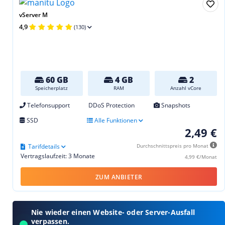
vServer M
4,9
(130)
60 GB
4 GB
2
Speicherplatz
RAM
Anzahl vCore
Telefonsupport
DDoS Protection
Snapshots
SSD
Alle Funktionen
2,49 €
Tarifdetails
Durchschnittspreis pro Monat
Vertragslaufzeit: 3 Monate
4,99 €/Monat
ZUM ANBIETER
Nie wieder einen Website- oder Server-Ausfall
verpassen.