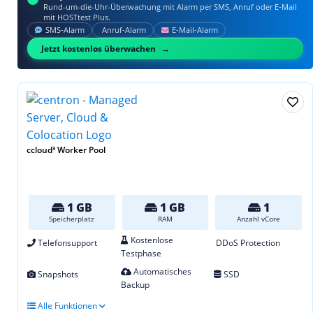
Rund-um-die-Uhr-Überwachung mit Alarm per SMS, Anruf oder E‑Mail
mit HOSTtest Plus.
SMS‑Alarm
Anruf‑Alarm
E‑Mail‑Alarm
Jetzt kostenlos überwachen
ccloud³ Worker Pool
1 GB
1 GB
1
Speicherplatz
RAM
Anzahl vCore
Kostenlose
Telefonsupport
DDoS Protection
Testphase
Automatisches
Snapshots
SSD
Backup
Alle Funktionen