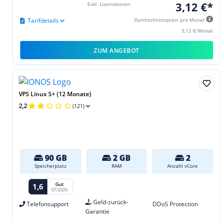
3,12 €*
Exkl. Lizenzkosten
Tarifdetails
Durchschnittspreis pro Monat
3,12 €/Monat
ZUM ANGEBOT
VPS Linux S+ (12 Monate)
2,2
(121)
90 GB
2 GB
2
Speicherplatz
RAM
Anzahl vCore
Gut
1,6
07/2026
Geld-zurück-
Telefonsupport
DDoS Protection
Garantie