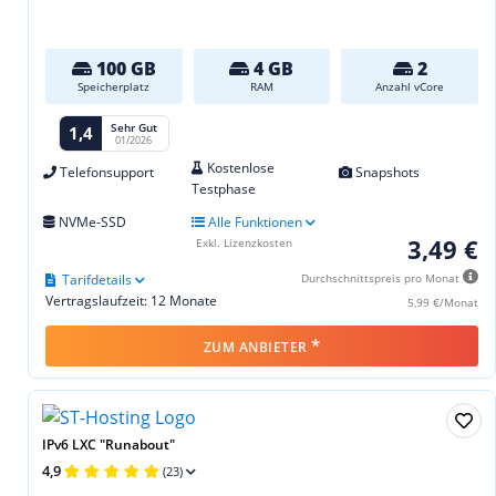
100 GB
4 GB
2
Speicherplatz
RAM
Anzahl vCore
Sehr Gut
1,4
01/2026
Kostenlose
Telefonsupport
Snapshots
Testphase
NVMe-SSD
Alle Funktionen
3,49 €
Exkl. Lizenzkosten
Tarifdetails
Durchschnittspreis pro Monat
Vertragslaufzeit: 12 Monate
5,99 €/Monat
*
ZUM ANBIETER
IPv6 LXC "Runabout"
4,9
(23)