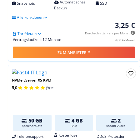
Automatisches
Snapshots
SSD
Backup
Alle Funktionen
3,25 €
Tarifdetails
Durchschnittspreis pro Monat
Vertragslaufzeit: 12 Monate
4,00 €/Monat
*
ZUM ANBIETER
NVMe vServer XS KVM
5,0
(9)
50 GB
4 GB
2
Speicherplatz
RAM
Anzahl vCore
Kostenlose
Telefonsupport
DDoS Protection