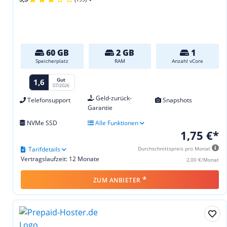
60 GB
2 GB
1
Speicherplatz
RAM
Anzahl vCore
Gut
1,6
07/2026
Geld-zurück-
Telefonsupport
Snapshots
Garantie
NVMe SSD
Alle Funktionen
1,75 €*
Tarifdetails
Durchschnittspreis pro Monat
Vertragslaufzeit: 12 Monate
2,00 €/Monat
*
ZUM ANBIETER