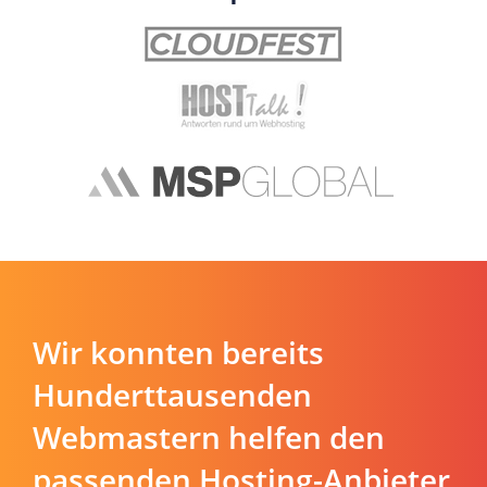
Wir konnten bereits
Hunderttausenden
Webmastern helfen den
passenden Hosting-Anbieter