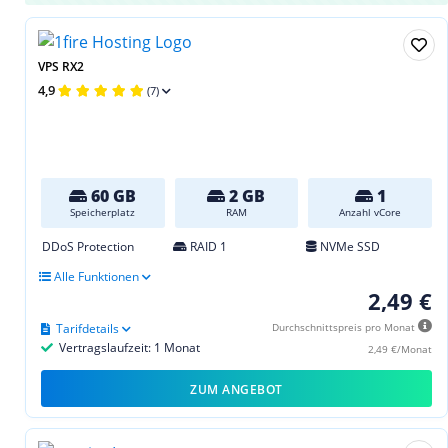
VPS RX2
4,9
(7)
60 GB
2 GB
1
Speicherplatz
RAM
Anzahl vCore
DDoS Protection
RAID 1
NVMe SSD
Alle Funktionen
2,49 €
Tarifdetails
Durchschnittspreis pro Monat
Vertragslaufzeit: 1 Monat
2,49 €/Monat
ZUM ANGEBOT