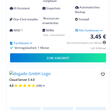
Testphase
Automatisches
KI Assistent
Snapshots
Backup
Ressourcen
One-Click-Installer
Firewall
erweiterbar
RAID 1
NVMe
Alle Funktionen
3,45 €
Exkl. Lizenzkosten
Tarifdetails
Durchschnittspreis pro Monat
Vertragslaufzeit: 1 Monat
3,45 €/Monat
ZUM ANGEBOT
Cloud Server S 4.0
4,6
(288)