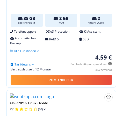
35 GB
2 GB
2
Speicherplatz
RAM
Anzahl vCore
Telefonsupport
DDoS Protection
KI Assistent
Automatisches
RAID 5
SSD
Backup
Alle Funktionen
4,59 €
Tarifdetails
Durchschnittspreis pro Monat
Vertragslaufzeit: 12 Monate
4,59 €/Monat
ZUM ANBIETER
Cloud VPS S Linux - NVMe
2,0
(10)