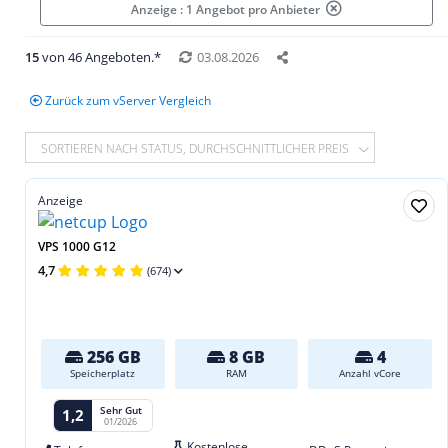
Anzeige : 1 Angebot pro Anbieter
15
von 46 Angeboten.*
03.08.2026
Zurück zum vServer Vergleich
SORTIEREN NACH STATUS, DURCHSCHNITTLICHER PREIS
Anzeige
VPS 1000 G12
4,7
(674)
256 GB
8 GB
4
Speicherplatz
RAM
Anzahl vCore
Sehr Gut
1,2
01/2026
Kostenlose