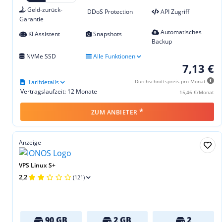
Geld-zurück-
DDoS Protection
API Zugriff
Garantie
Automatisches
KI Assistent
Snapshots
Backup
NVMe SSD
Alle Funktionen
7,13 €
Tarifdetails
Durchschnittspreis pro Monat
Vertragslaufzeit: 12 Monate
15,46 €/Monat
*
ZUM ANBIETER
Anzeige
VPS Linux S+
2,2
(121)
90 GB
2 GB
2