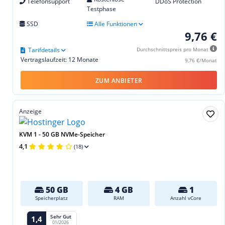
Telefonsupport
DDoS Protection
Testphase
SSD
Alle Funktionen
9,76 €
Tarifdetails
Durchschnittspreis pro Monat
Vertragslaufzeit: 12 Monate
9,76 €/Monat
ZUM ANBIETER
Anzeige
KVM 1 - 50 GB NVMe-Speicher
4,1
(18)
50 GB
4 GB
1
Speicherplatz
RAM
Anzahl vCore
Sehr Gut
1,4
01/2026