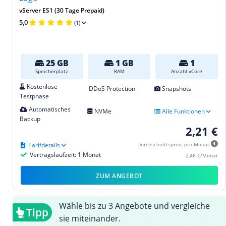
vServer ES1 (30 Tage Prepaid)
5,0
(1)
25 GB
1 GB
1
Speicherplatz
RAM
Anzahl vCore
Kostenlose
DDoS Protection
Snapshots
Testphase
Automatisches
NVMe
Alle Funktionen
Backup
2,21 €
Tarifdetails
Durchschnittspreis pro Monat
Vertragslaufzeit: 1 Monat
2,46 €/Monat
ZUM ANGEBOT
Wähle bis zu 3 Angebote und vergleiche
Tipp
sie miteinander.