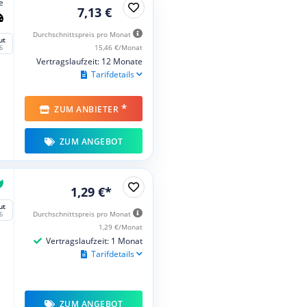
e
7,13 €
Durchschnittspreis pro Monat
ut
15,46 €/Monat
6
Vertragslaufzeit: 12 Monate
Tarifdetails
*
ZUM ANBIETER
ZUM ANGEBOT
1,29 €*
ut
Durchschnittspreis pro Monat
6
1,29 €/Monat
Vertragslaufzeit: 1 Monat
Tarifdetails
ZUM ANGEBOT