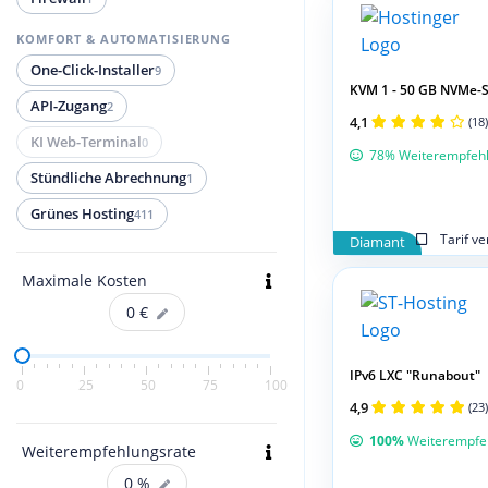
KOMFORT & AUTOMATISIERUNG
One-Click-Installer
9
KVM 1 - 50 GB NVMe-S
API-Zugang
2
4,1
(18)
KI Web-Terminal
0
78% Weiterempfeh
Stündliche Abrechnung
1
Grünes Hosting
411
Tarif v
Diamant
Maximale Kosten
0
€
IPv6 LXC "Runabout"
0
25
50
75
100
4,9
(23)
100%
Weiterempfe
Weiterempfehlungsrate
0
%