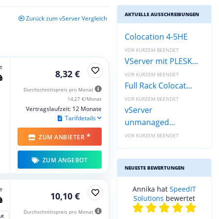
AKTUELLE AUSSCHREIBUNGEN
Zurück zum vServer Vergleich
Colocation 4-5HE
VOR KURZEM BEENDET
VServer mit PLESK...
e
8,32 €
VOR KURZEM BEENDET
Full Rack Colocat...
Durchschnittspreis pro Monat
14,27 €/Monat
VOR KURZEM BEENDET
Vertragslaufzeit: 12 Monate
vServer
Tarifdetails
unmanaged...
*
VOR KURZEM BEENDET
ZUM ANBIETER
ZUM ANGEBOT
NEUESTE BEWERTUNGEN
Annika hat
SpeedIT
e
10,10 €
Solutions
bewertet
Durchschnittspreis pro Monat
ut