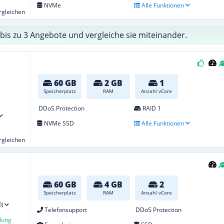
NVMe
Alle Funktionen
ergleichen
bis zu 3 Angebote und vergleiche sie miteinander.
60 GB
2 GB
1
Speicherplatz
RAM
Anzahl vCore
DDoS Protection
RAID 1
NVMe SSD
Alle Funktionen
ergleichen
60 GB
4 GB
2
Speicherplatz
RAM
Anzahl vCore
0)
Telefonsupport
DDoS Protection
lung