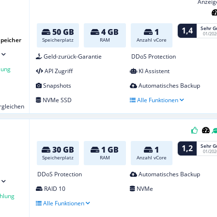
Anzeig
Sehr G
1,4
50 GB
4 GB
1
01/202
peicher
Speicherplatz
RAM
Anzahl vCore
Geld-zurück-Garantie
DDoS Protection
lung
API Zugriff
KI Assistent
Snapshots
Automatisches Backup
NVMe SSD
Alle Funktionen
ergleichen
Sehr G
1,2
30 GB
1 GB
1
01/202
Speicherplatz
RAM
Anzahl vCore
DDoS Protection
Automatisches Backup
RAID 10
NVMe
hlung
Alle Funktionen