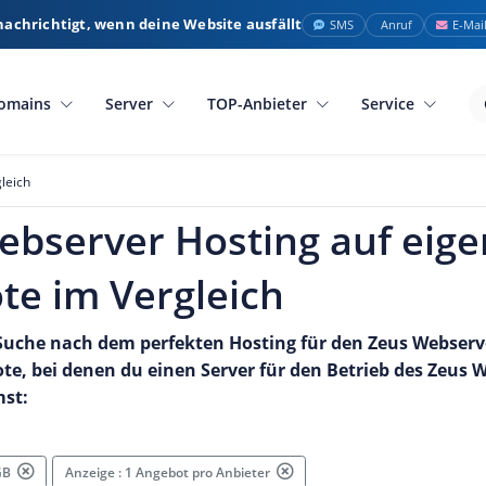
nachrichtigt, wenn deine Website ausfällt
SMS
Anruf
E-Mai
omains
Server
TOP-Anbieter
Service
leich
ebserver Hosting auf eige
te im Vergleich
 Suche nach dem perfekten Hosting für den
Zeus
Webserve
ote, bei denen du einen Server für den Betrieb des
Zeus
W
mst:
 GB
Anzeige : 1 Angebot pro Anbieter