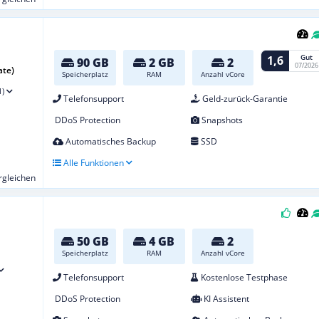
Gut
1,6
90 GB
2 GB
2
07/2026
ate)
Speicherplatz
RAM
Anzahl vCore
1)
Telefonsupport
Geld-zurück-Garantie
DDoS Protection
Snapshots
Automatisches Backup
SSD
Alle Funktionen
ergleichen
50 GB
4 GB
2
Speicherplatz
RAM
Anzahl vCore
Telefonsupport
Kostenlose Testphase
DDoS Protection
KI Assistent