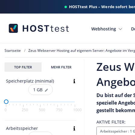
HOSTtest Plus – Werde sofort be
Webhosting
D
Startseite
Zeus Webserver Hosting auf eigenem Server: Angebote im Verg
Zeus W
TOP FILTER
MEHR FILTER
Angebo
Speicherplatz (minimal)
1
GB
Du bist auf der
spezielle Angeb
gestellt bekom
0
250
500
750
1000
AKTIVE FILTER:
Arbeitsspeicher
Arbeitsspeicher : 1