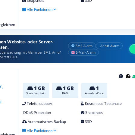
Snapshots
SSD
Alle Funktionen
ergleichen
nen Website- oder Server-
SMS‑Alarm
Anruf‑Alarm
ssen.
berwachung mit Alarm per SMS, Anruf
E‑Mail‑Alarm
STtest Plus.
1 GB
1 GB
1
Speicherplatz
RAM
Anzahl vCore
Telefonsupport
Kostenlose Testphase
DDoS Protection
Snapshots
Automatisches Backup
SSD
Alle Funktionen
ergleichen