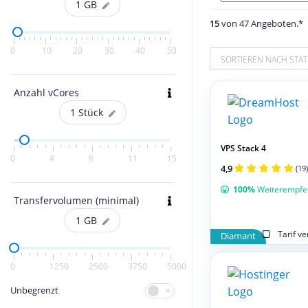
1
GB
15
von 47 Angeboten.*
0
10
20
30
40
50
SORTIEREN NACH STAT
Anzahl vCores
1
Stück
VPS Stack 4
0
4
8
11
15
4,9
(19)
100%
Weiterempfe
Transfervolumen (minimal)
1
GB
Tarif v
Diamant
0
1250
2500
3750
5000
Unbegrenzt