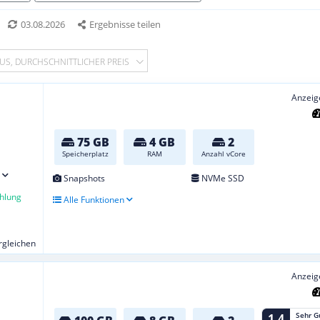
03.08.2026
Ergebnisse teilen
US, DURCHSCHNITTLICHER PREIS
Anzeig
75 GB
4 GB
2
Speicherplatz
RAM
Anzahl vCore
Snapshots
NVMe SSD
hlung
Alle Funktionen
ergleichen
Anzeig
Sehr G
1,4