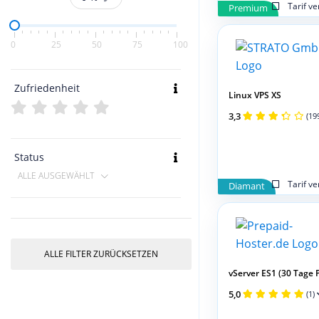
Tarif v
Premium
0
25
50
75
100
Zufriedenheit
Linux VPS XS
3,3
(19
Status
ALLE AUSGEWÄHLT
Tarif v
Diamant
ALLE FILTER ZURÜCKSETZEN
vServer ES1 (30 Tage 
5,0
(1)