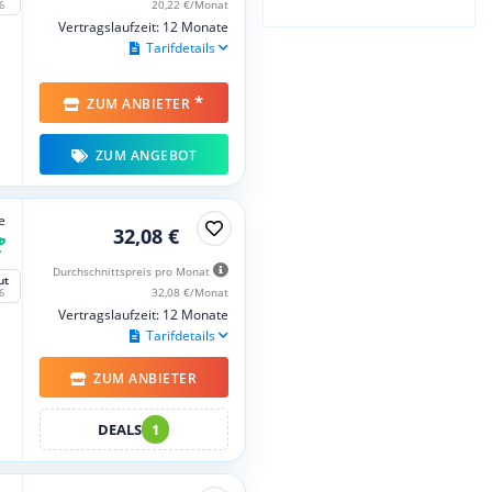
20,22 €/Monat
6
Vertragslaufzeit: 12 Monate
Tarifdetails
*
ZUM ANBIETER
ZUM ANGEBOT
e
32,08 €
Durchschnittspreis pro Monat
ut
32,08 €/Monat
6
Vertragslaufzeit: 12 Monate
Tarifdetails
ZUM ANBIETER
DEALS
1