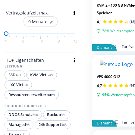
KVM 2 - 100 GB NVMe
Vertragslaufzeit max.
Speicher
0
Monate
4,1
(18)
78% Weiterempfeh
0
6
12
18
24
Tarif v
Diamant
TOP Eigenschaften
LEISTUNG
SSD
KVM Virt.
401
249
VPS 4000 G12
LXC Virt.
20
4,7
(66
95%
Weiterempfeh
Ressourcen erweiterbar
9
SICHERHEIT & BETRIEB
DDOS Schutz
Backup
300
330
Tarif v
Diamant
Managed
24h Support
98
363
Firewall
1