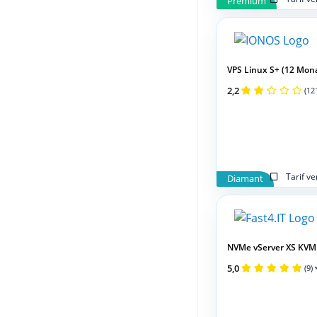
Premium
VPS Linux S+ (12 Mon
2,2
(12
Tarif v
Diamant
NVMe vServer XS KVM
5,0
(9)