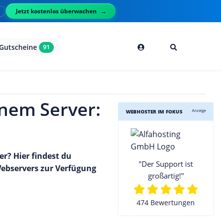
Jetzt kostenlos überwachen
l
Gutscheine
91
nem Server:
Anzeige
WEBHOSTER IM FOKUS
r? Hier findest du
"Der Support ist
ebservers zur Verfügung
großartig!"
474 Bewertungen