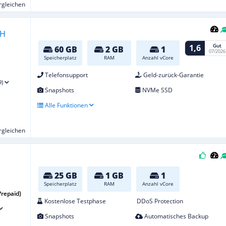
ergleichen
Gut
1,6
60 GB
2 GB
1
07/2026
Speicherplatz
RAM
Anzahl vCore
Telefonsupport
Geld-zurück-Garantie
9)
Snapshots
NVMe SSD
Alle Funktionen
ergleichen
25 GB
1 GB
1
Speicherplatz
RAM
Anzahl vCore
Prepaid)
Kostenlose Testphase
DDoS Protection
Snapshots
Automatisches Backup