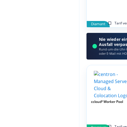
Tarif v
Diamant
Nie wieder ei
Ausfall verpa
Rund-um-die-Uhr-Ü
oder E‑Mail mit HO
ccloud³ Worker Pool
Tarif v