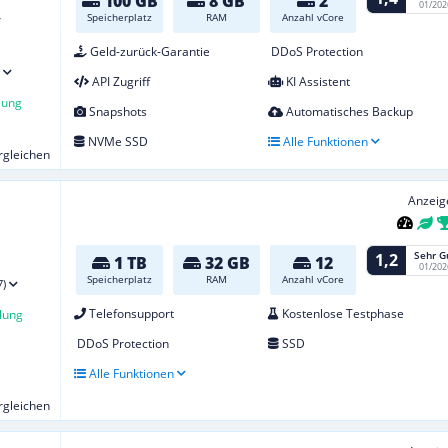
100 GB
8 GB
2
01/202
-
Speicherplatz
RAM
Anzahl vCore
Geld-zurück-Garantie
DDoS Protection
API Zugriff
KI Assistent
lung
Snapshots
Automatisches Backup
NVMe SSD
Alle Funktionen
ergleichen
Anzeig
Sehr G
1,2
1 TB
32 GB
12
01/202
Speicherplatz
RAM
Anzahl vCore
7)
Telefonsupport
Kostenlose Testphase
lung
DDoS Protection
SSD
Alle Funktionen
ergleichen