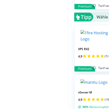
Tarif v
Premium
Tipp
Wähle 
VPS RX2
4,9
(7)
Tarif v
Premium
vServer M
4,9
(13
98%
Weiterempfeh