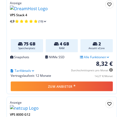
Anzeige
VPS Stack 4
4,9
(19)
75 GB
4 GB
2
Speicherplatz
RAM
Anzahl vCore
Snapshots
NVMe SSD
Alle Funktionen
8,32 €
Tarifdetails
Durchschnittspreis pro Monat
Vertragslaufzeit: 12 Monate
14,27 €/Monat
*
ZUM ANBIETER
Anzeige
VPS 8000 G12