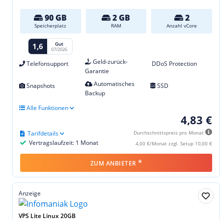
90 GB
2 GB
2
Speicherplatz
RAM
Anzahl vCore
Gut
1,6
07/2026
Geld-zurück-
Telefonsupport
DDoS Protection
Garantie
Automatisches
Snapshots
SSD
Backup
Alle Funktionen
4,83 €
Tarifdetails
Durchschnittspreis pro Monat
Vertragslaufzeit: 1 Monat
4,00 €/Monat zzgl. Setup 10,00 €
*
ZUM ANBIETER
Anzeige
VPS Lite Linux 20GB