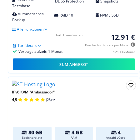
DDoS Protection
Snapshots
Testphase
Automatisches
RAID 10
NVME SSD
Backup
Alle Funktionen
12,91 €
Inkl. Lizenzkosten
Tarifdetails
Durchschnittspreis pro Monat
Vertragslaufzeit: 1 Monat
12,91 €/Monat
ZUM ANGEBOT
IPv6 KVM "Ambassador"
4,9
(23)
80 GB
4 GB
4
Speicherplatz
RAM
Anzahl vCore