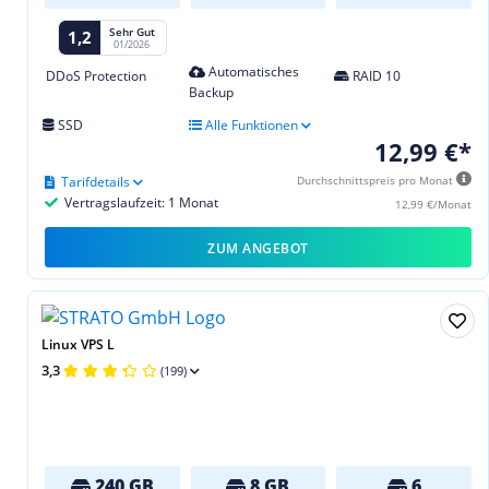
Sehr Gut
1,2
01/2026
Automatisches
DDoS Protection
RAID 10
Backup
SSD
Alle Funktionen
12,99 €*
Tarifdetails
Durchschnittspreis pro Monat
Vertragslaufzeit: 1 Monat
12,99 €/Monat
ZUM ANGEBOT
Linux VPS L
3,3
(199)
240 GB
8 GB
6