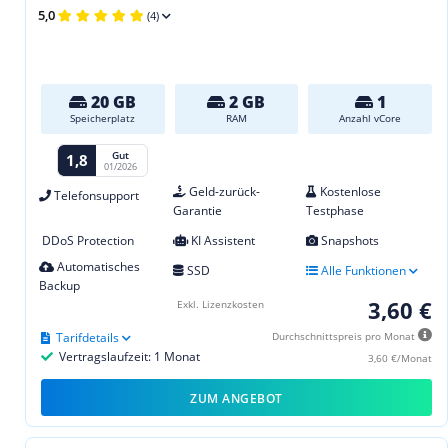
5,0
(4)
20 GB
2 GB
1
Speicherplatz
RAM
Anzahl vCore
Gut
1,8
01/2026
Geld-zurück-
Kostenlose
Telefonsupport
Garantie
Testphase
DDoS Protection
KI Assistent
Snapshots
Automatisches
SSD
Alle Funktionen
Backup
3,60 €
Exkl. Lizenzkosten
Tarifdetails
Durchschnittspreis pro Monat
Vertragslaufzeit: 1 Monat
3,60 €/Monat
ZUM ANGEBOT