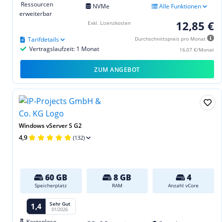
Ressourcen
NVMe
Alle Funktionen
erweiterbar
12,85 €
Exkl. Lizenzkosten
Tarifdetails
Durchschnittspreis pro Monat
Vertragslaufzeit: 1 Monat
16,07 €/Monat
ZUM ANGEBOT
Windows vServer S G2
4,9
(132)
60 GB
8 GB
4
Speicherplatz
RAM
Anzahl vCore
Sehr Gut
1,4
01/2026
Kostenlose