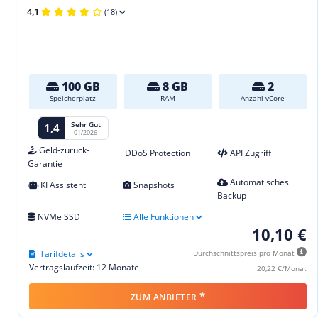
4,1
(18)
100 GB
8 GB
2
Speicherplatz
RAM
Anzahl vCore
Sehr Gut
1,4
01/2026
Geld-zurück-
DDoS Protection
API Zugriff
Garantie
Automatisches
KI Assistent
Snapshots
Backup
NVMe SSD
Alle Funktionen
10,10 €
Tarifdetails
Durchschnittspreis pro Monat
Vertragslaufzeit: 12 Monate
20,22 €/Monat
*
ZUM ANBIETER