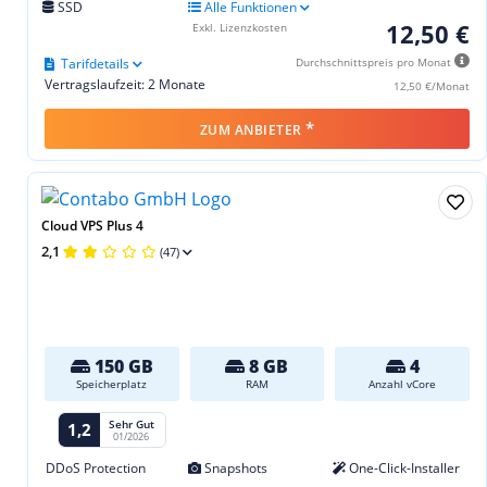
SSD
Alle Funktionen
12,50 €
Exkl. Lizenzkosten
Tarifdetails
Durchschnittspreis pro Monat
Vertragslaufzeit: 2 Monate
12,50 €/Monat
*
ZUM ANBIETER
Cloud VPS Plus 4
2,1
(47)
150 GB
8 GB
4
Speicherplatz
RAM
Anzahl vCore
Sehr Gut
1,2
01/2026
DDoS Protection
Snapshots
One-Click-Installer