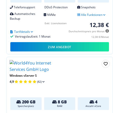
Telefonsupport
DDoS Protection
Snapshots
Automatisches
NVMe
Alle Funktionen
Backup
12,38 €
Exkl. Lizenzkosten
Tarifdetails
Durchschnittspreis pro Monat
Vertragslaufzeit: 1 Monat
12,38 €/Monat
ZUM ANGEBOT
Windows vServer S
4,9
(82)
200 GB
8 GB
4
Speicherplatz
RAM
Anzahl vCore