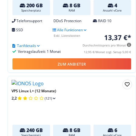
200 GB
8 GB
4
Speicherplatz
RAM
Anzahl vCore
Telefonsupport
DDoS Protection
RAID 10
SSD
Alle Funktionen
13,37 €*
Exkl. Lizenzkosten
Tarifdetails
Durchschnittspreis pro Monat
Vertragslaufzeit: 1 Monat
12,95 €/Monat zzgl. Setup 5,00 €
ZUM ANBIETER
VPS Linux L+ (12 Monate)
2,2
(121)
240 GB
8 GB
6
Speicherplatz
RAM
Anzahl vCore