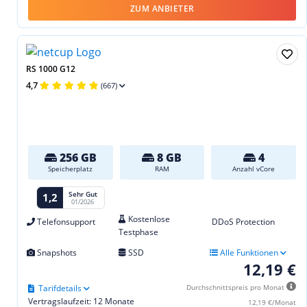
ZUM ANBIETER
RS 1000 G12
4,7
(667)
256 GB
8 GB
4
Speicherplatz
RAM
Anzahl vCore
Sehr Gut
1,2
01/2026
Kostenlose
Telefonsupport
DDoS Protection
Testphase
Snapshots
SSD
Alle Funktionen
12,19 €
Tarifdetails
Durchschnittspreis pro Monat
Vertragslaufzeit: 12 Monate
12,19 €/Monat