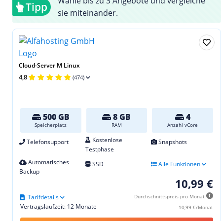
Wähle bis zu 3 Angebote und vergleiche
Tipp
sie miteinander.
Cloud-Server M Linux
4,8
(474)
500 GB
8 GB
4
Speicherplatz
RAM
Anzahl vCore
Kostenlose
Telefonsupport
Snapshots
Testphase
Automatisches
SSD
Alle Funktionen
Backup
10,99 €
Tarifdetails
Durchschnittspreis pro Monat
Vertragslaufzeit: 12 Monate
10,99 €/Monat