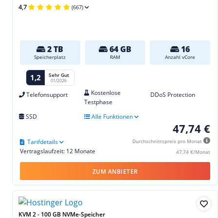
4,7
(667)
2 TB
64 GB
16
Speicherplatz
RAM
Anzahl vCore
Sehr Gut
1,2
01/2026
Kostenlose
Telefonsupport
DDoS Protection
Testphase
SSD
Alle Funktionen
47,74 €
Tarifdetails
Durchschnittspreis pro Monat
Vertragslaufzeit: 12 Monate
47,74 €/Monat
ZUM ANBIETER
KVM 2 - 100 GB NVMe-Speicher