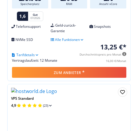
Speicherplatz
RAM
Anzahl vCore
Gut
1,6
07/2026
Geld-zurück-
Telefonsupport
Snapshots
Garantie
NVMe SSD
Alle Funktionen
13,25 €*
Tarifdetails
Durchschnittspreis pro Monat
Vertragslaufzeit: 12 Monate
16,00 €/Monat
*
ZUM ANBIETER
VPS Standard
4,9
(23)