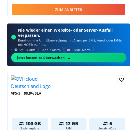
ZUM ANBIETER
Nie wieder einen Website- oder Server-Ausfall
verpassen.
Rund-um-die-Uhr-Überwachung mit Alarm per SMS, Anruf oder E‑Mail
mit HOSTtest Plus.
SMS‑Alarm
Anruf‑Alarm
E‑Mail‑Alarm
Jetzt kostenlos überwachen
VPS-3 | 99,9% SLA
100 GB
12 GB
6
Speicherplatz
RAM
Anzahl vCore