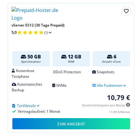
vServer ES12 (30 Tage Prepaid)
5,0
(1)
50 GB
12 GB
6
Speicherplatz
RAM
Anzahl vCore
Kostenlose
DDoS Protection
Snapshots
Testphase
Automatisches
NVMe
Alle Funktionen
Backup
10,79 €
Tarifdetails
Durchschnittspreis pro Monat
Vertragslaufzeit: 1 Monat
11,99 €/Monat
ZUM ANGEBOT