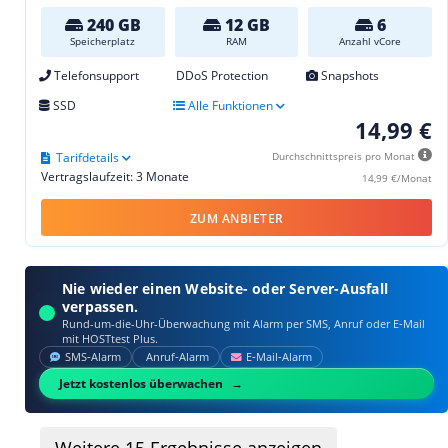
240 GB
12 GB
6
Speicherplatz
RAM
Anzahl vCore
Telefonsupport
DDoS Protection
Snapshots
SSD
Alle Funktionen
14,99 €
Tarifdetails
Durchschnittspreis pro Monat
Vertragslaufzeit: 3 Monate
14,99 €/Monat
ZUM ANBIETER
Nie wieder einen Website- oder Server-Ausfall
verpassen.
Rund-um-die-Uhr-Überwachung mit Alarm per SMS, Anruf oder E‑Mail
mit HOSTtest Plus.
SMS‑Alarm
Anruf‑Alarm
E‑Mail‑Alarm
Jetzt kostenlos überwachen