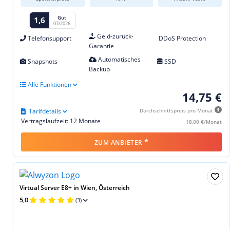
Gut
1,6
07/2026
Geld-zurück-
Telefonsupport
DDoS Protection
Garantie
Automatisches
Snapshots
SSD
Backup
Alle Funktionen
14,75 €
Tarifdetails
Durchschnittspreis pro Monat
Vertragslaufzeit: 12 Monate
18,00 €/Monat
*
ZUM ANBIETER
Virtual Server E8+ in Wien, Österreich
5,0
(3)