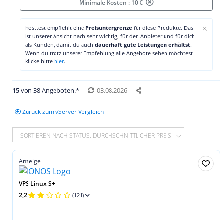
Minimale Kosten : 10 €
×
hosttest empfiehlt eine
Preisuntergrenze
für diese Produkte. Das
ist unserer Ansicht nach sehr wichtig, für den Anbieter und für dich
als Kunden, damit du auch
dauerhaft gute Leistungen erhältst
.
Wenn du trotz unserer Empfehlung alle Angebote sehen möchtest,
klicke bitte
hier
.
15
von 38 Angeboten.*
03.08.2026
Zurück zum vServer Vergleich
SORTIEREN NACH STATUS, DURCHSCHNITTLICHER PREIS
Anzeige
VPS Linux S+
2,2
(121)