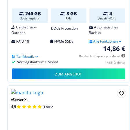
240 GB
8 GB
4
Speicherplatz
RAM
Anzahl vCore
Geld-zurück-
Automatisches
DDoS Protection
Garantie
Backup
RAID 10
NVMe SSDs
Alle Funktionen
14,86 €
Tarifdetails
Durchschnittspreis pro Monat
Vertragslaufzeit: 1 Monat
14,86 €/Monat
ZUM ANGEBOT
vServer XL
4,9
(130)