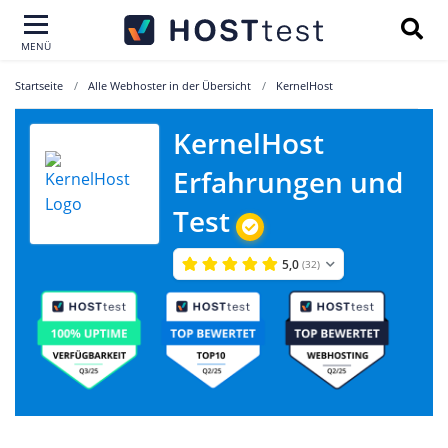
MENÜ
Startseite
Alle Webhoster in der Übersicht
KernelHost
KernelHost
Erfahrungen und
Test
5,0
(32)