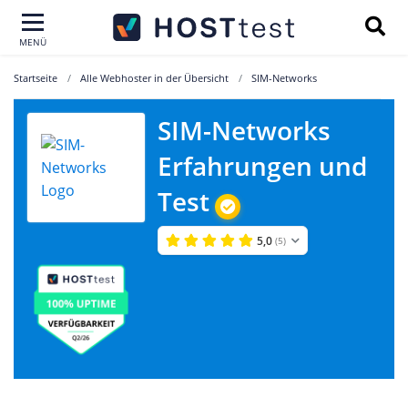
MENÜ
Startseite
Alle Webhoster in der Übersicht
SIM-Networks
SIM-Networks
Erfahrungen und
Test
5,0
(5)