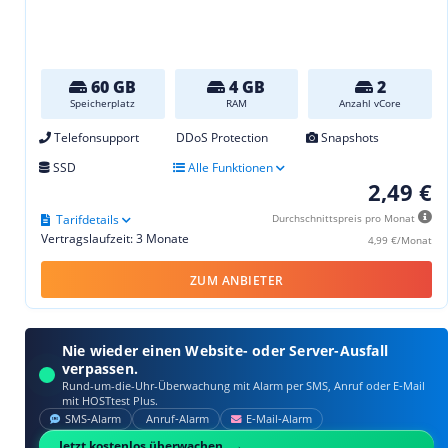
60 GB
4 GB
2
Speicherplatz
RAM
Anzahl vCore
Telefonsupport
DDoS Protection
Snapshots
SSD
Alle Funktionen
2,49 €
Tarifdetails
Durchschnittspreis pro Monat
Vertragslaufzeit: 3 Monate
4,99 €/Monat
ZUM ANBIETER
Nie wieder einen Website- oder Server-Ausfall
verpassen.
Rund-um-die-Uhr-Überwachung mit Alarm per SMS, Anruf oder E‑Mail
mit HOSTtest Plus.
SMS‑Alarm
Anruf‑Alarm
E‑Mail‑Alarm
Jetzt kostenlos überwachen