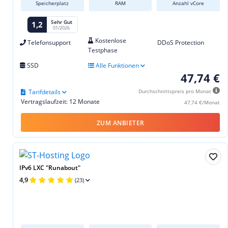
Speicherplatz
RAM
Anzahl vCore
Sehr Gut
1,2
01/2026
Kostenlose
Telefonsupport
DDoS Protection
Testphase
SSD
Alle Funktionen
47,74 €
Tarifdetails
Durchschnittspreis pro Monat
Vertragslaufzeit: 12 Monate
47,74 €/Monat
ZUM ANBIETER
IPv6 LXC "Runabout"
4,9
(23)