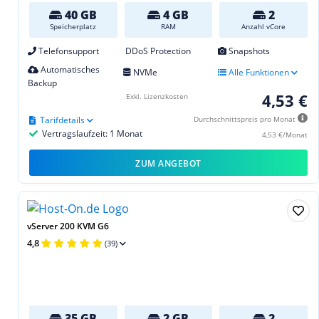
40 GB
4 GB
2
Speicherplatz
RAM
Anzahl vCore
Telefonsupport
DDoS Protection
Snapshots
Automatisches
NVMe
Alle Funktionen
Backup
4,53 €
Exkl. Lizenzkosten
Tarifdetails
Durchschnittspreis pro Monat
Vertragslaufzeit: 1 Monat
4,53 €/Monat
ZUM ANGEBOT
vServer 200 KVM G6
4,8
(39)
35 GB
2 GB
2