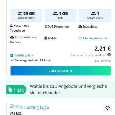
25 GB
1 GB
1
Speicherplatz
RAM
Anzahl vCore
Kostenlose
DDoS Protection
Snapshots
Testphase
Automatisches
NVMe
Alle Funktionen
Backup
2,21 €
Tarifdetails
Durchschnittspreis pro Monat
Vertragslaufzeit: 1 Monat
2,46 €/Monat
ZUM ANGEBOT
Wähle bis zu 3 Angebote und vergleiche
Tipp
sie miteinander.
VPS RX2