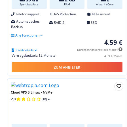
Speicherplatz
RAM
Anzahl vCore
Telefonsupport
DDoS Protection
KI Assistent
Automatisches
RAID 5
SSD
Backup
Alle Funktionen
4,59 €
Tarifdetails
Durchschnittspreis pro Monat
Vertragslaufzeit: 12 Monate
4,59 €/Monat
ZUM ANBIETER
Cloud VPS S Linux - NVMe
2,0
(10)