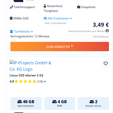
Kostenlose
Telefonsupport
Snapshots
Testphase
NVMe-SSD
Alle Funktionen
3,49 €
Exkl. Lizenzkosten
Tarifdetails
Durchschnittspreis pro Monat
Vertragslaufzeit: 12 Monate
5,99 €/Monat
*
ZUM ANBIETER
Linux SSD vServer S G2
4,9
(126)
40 GB
4 GB
2
Speicherplatz
RAM
Anzahl vCore