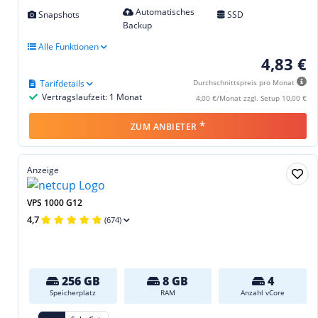
Automatisches
Snapshots
SSD
Backup
Alle Funktionen
4,83 €
Tarifdetails
Durchschnittspreis pro Monat
Vertragslaufzeit: 1 Monat
4,00 €/Monat zzgl. Setup 10,00 €
*
ZUM ANBIETER
Anzeige
VPS 1000 G12
4,7
(674)
256 GB
8 GB
4
Speicherplatz
RAM
Anzahl vCore