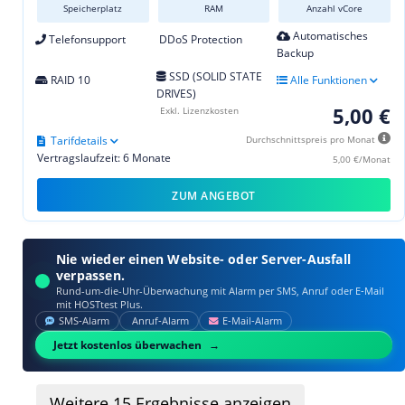
Speicherplatz
RAM
Anzahl vCore
Automatisches
Telefonsupport
DDoS Protection
Backup
SSD (SOLID STATE
RAID 10
Alle Funktionen
DRIVES)
5,00 €
Exkl. Lizenzkosten
Tarifdetails
Durchschnittspreis pro Monat
Vertragslaufzeit: 6 Monate
5,00 €/Monat
ZUM ANGEBOT
Nie wieder einen Website- oder Server-Ausfall
verpassen.
Rund-um-die-Uhr-Überwachung mit Alarm per SMS, Anruf oder E‑Mail
mit HOSTtest Plus.
SMS‑Alarm
Anruf‑Alarm
E‑Mail‑Alarm
Jetzt kostenlos überwachen
Weitere
15
Ergebnisse anzeigen