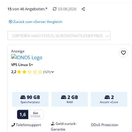
15
von 46 Angeboten.*
03.08.2026
Zurück zum vServer Vergleich
SORTIEREN NACH STATUS, DURCHSCHNITTLICHER PREIS
Anzeige
VPS Linux S+
2,2
(121)
90 GB
2 GB
2
Speicherplatz
RAM
Anzahl vCore
Gut
1,6
07/2026
Geld-zurück-
Telefonsupport
DDoS Protection
Garantie