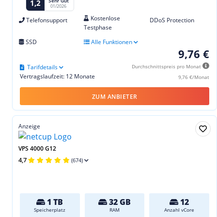
Sehr Gut
1,2
01/2026
Kostenlose
Telefonsupport
DDoS Protection
Testphase
SSD
Alle Funktionen
9,76 €
Tarifdetails
Durchschnittspreis pro Monat
Vertragslaufzeit: 12 Monate
9,76 €/Monat
ZUM ANBIETER
Anzeige
VPS 4000 G12
4,7
(674)
1 TB
32 GB
12
Speicherplatz
RAM
Anzahl vCore