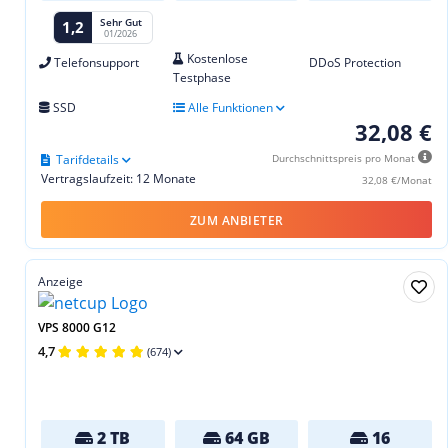
Sehr Gut
1,2
01/2026
Kostenlose
Telefonsupport
DDoS Protection
Testphase
SSD
Alle Funktionen
32,08 €
Tarifdetails
Durchschnittspreis pro Monat
Vertragslaufzeit: 12 Monate
32,08 €/Monat
ZUM ANBIETER
Anzeige
VPS 8000 G12
4,7
(674)
2 TB
64 GB
16