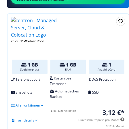
ccloud³ Worker Pool
1 GB
1 GB
1
Speicherplatz
RAM
Anzahl vCore
Kostenlose
Telefonsupport
DDoS Protection
Testphase
Automatisches
Snapshots
SSD
Backup
Alle Funktionen
3,12 €*
Exkl. Lizenzkosten
Tarifdetails
Durchschnittspreis pro Monat
3,12 €/Monat