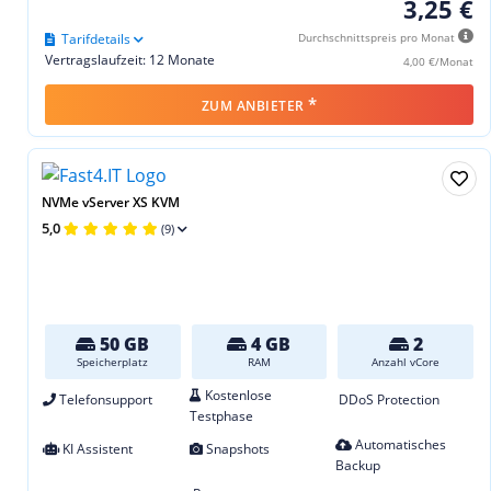
3,25 €
Tarifdetails
Durchschnittspreis pro Monat
Vertragslaufzeit: 12 Monate
4,00 €/Monat
*
ZUM ANBIETER
NVMe vServer XS KVM
5,0
(9)
50 GB
4 GB
2
Speicherplatz
RAM
Anzahl vCore
Kostenlose
Telefonsupport
DDoS Protection
Testphase
Automatisches
KI Assistent
Snapshots
Backup