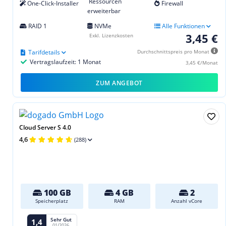
Ressourcen
One-Click-Installer
Firewall
erweiterbar
RAID 1
NVMe
Alle Funktionen
3,45 €
Exkl. Lizenzkosten
Tarifdetails
Durchschnittspreis pro Monat
Vertragslaufzeit: 1 Monat
3,45 €/Monat
ZUM ANGEBOT
Cloud Server S 4.0
4,6
(288)
100 GB
4 GB
2
Speicherplatz
RAM
Anzahl vCore
Sehr Gut
1,4
01/2026