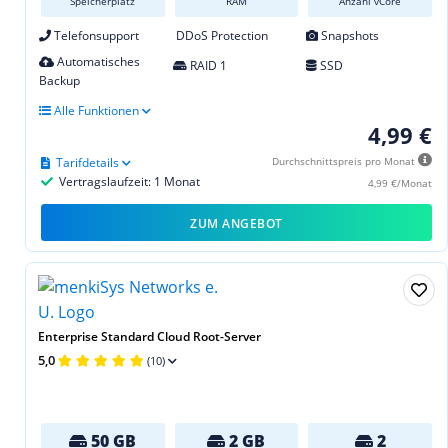
Speicherplatz
RAM
Anzahl vCore
Telefonsupport
DDoS Protection
Snapshots
Automatisches
RAID 1
SSD
Backup
Alle Funktionen
4,99 €
Tarifdetails
Durchschnittspreis pro Monat
Vertragslaufzeit: 1 Monat
4,99 €/Monat
ZUM ANGEBOT
Enterprise Standard Cloud Root-Server
5,0
(10)
50 GB
2 GB
2