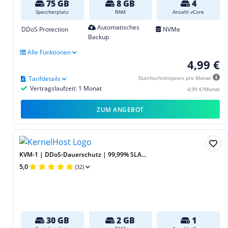
75 GB
8 GB
4
Speicherplatz
RAM
Anzahl vCore
Automatisches
DDoS Protection
NVMe
Backup
Alle Funktionen
4,99 €
Tarifdetails
Durchschnittspreis pro Monat
Vertragslaufzeit: 1 Monat
4,99 €/Monat
ZUM ANGEBOT
KVM-1 | DDoS-Dauerschutz | 99,99% SLA...
5,0
(32)
30 GB
2 GB
1