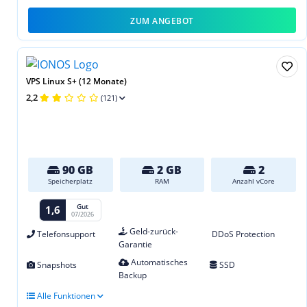
ZUM ANGEBOT
VPS Linux S+ (12 Monate)
2,2
(121)
90 GB
2 GB
2
Speicherplatz
RAM
Anzahl vCore
Gut
1,6
07/2026
Geld-zurück-
Telefonsupport
DDoS Protection
Garantie
Automatisches
Snapshots
SSD
Backup
Alle Funktionen