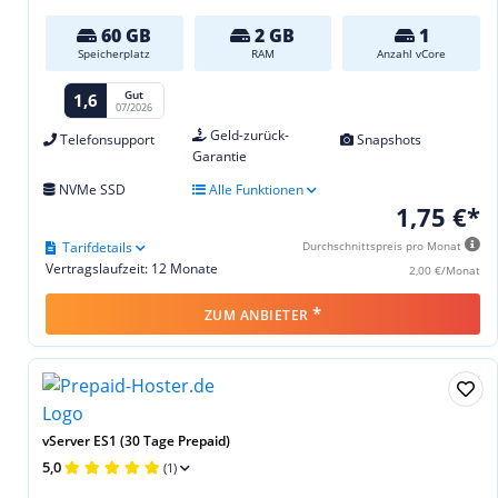
60 GB
2 GB
1
Speicherplatz
RAM
Anzahl vCore
Gut
1,6
07/2026
Geld-zurück-
Telefonsupport
Snapshots
Garantie
NVMe SSD
Alle Funktionen
1,75 €*
Tarifdetails
Durchschnittspreis pro Monat
Vertragslaufzeit: 12 Monate
2,00 €/Monat
*
ZUM ANBIETER
vServer ES1 (30 Tage Prepaid)
5,0
(1)