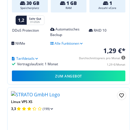
30 GB
1 GB
1
Speicherplatz
RAM
Anzahl vCore
Sehr Gut
1,2
01/2026
Automatisches
DDoS Protection
RAID 10
Backup
NVMe
Alle Funktionen
1,29 €*
Tarifdetails
Durchschnittspreis pro Monat
Vertragslaufzeit: 1 Monat
1,29 €/Monat
ZUM ANGEBOT
Linux VPS XS
3,3
(199)