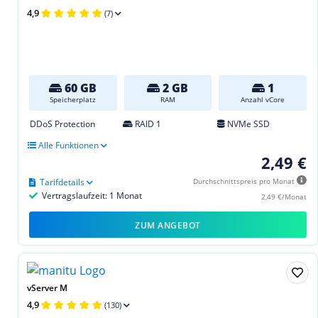
4,9
(7)
60 GB
2 GB
1
Speicherplatz
RAM
Anzahl vCore
DDoS Protection
RAID 1
NVMe SSD
Alle Funktionen
2,49 €
Tarifdetails
Durchschnittspreis pro Monat
Vertragslaufzeit: 1 Monat
2,49 €/Monat
ZUM ANGEBOT
vServer M
4,9
(130)