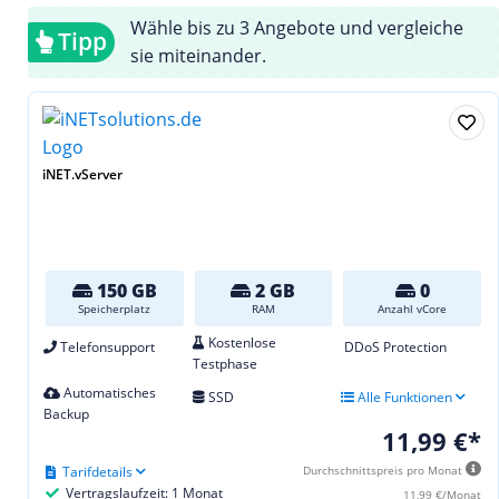
Wähle bis zu 3 Angebote und vergleiche
Tipp
sie miteinander.
iNET.vServer
150 GB
2 GB
0
Speicherplatz
RAM
Anzahl vCore
Kostenlose
Telefonsupport
DDoS Protection
Testphase
Automatisches
SSD
Alle Funktionen
Backup
11,99 €*
Tarifdetails
Durchschnittspreis pro Monat
Vertragslaufzeit: 1 Monat
11,99 €/Monat