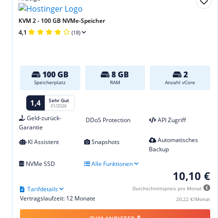
KVM 2 - 100 GB NVMe-Speicher
4,1
(18)
100 GB
8 GB
2
Speicherplatz
RAM
Anzahl vCore
Sehr Gut
1,4
01/2026
Geld-zurück-
DDoS Protection
API Zugriff
Garantie
Automatisches
KI Assistent
Snapshots
Backup
NVMe SSD
Alle Funktionen
10,10 €
Tarifdetails
Durchschnittspreis pro Monat
Vertragslaufzeit: 12 Monate
20,22 €/Monat
*