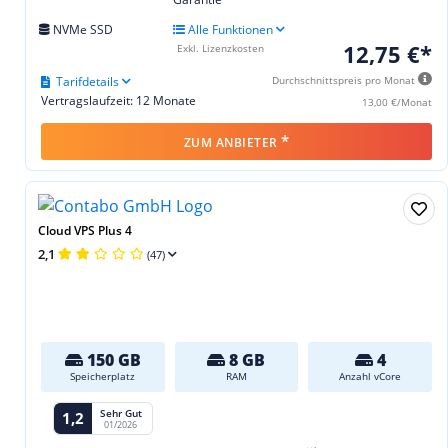
NVMe SSD
Alle Funktionen
12,75 €*
Exkl. Lizenzkosten
Tarifdetails
Durchschnittspreis pro Monat
Vertragslaufzeit: 12 Monate
13,00 €/Monat
*
ZUM ANBIETER
Cloud VPS Plus 4
2,1
(47)
150 GB
8 GB
4
Speicherplatz
RAM
Anzahl vCore
Sehr Gut
1,2
01/2026