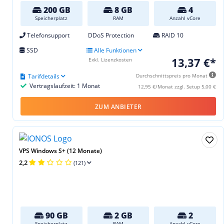
200 GB
8 GB
4
Speicherplatz
RAM
Anzahl vCore
Telefonsupport
DDoS Protection
RAID 10
SSD
Alle Funktionen
13,37 €*
Exkl. Lizenzkosten
Tarifdetails
Durchschnittspreis pro Monat
Vertragslaufzeit: 1 Monat
12,95 €/Monat zzgl. Setup 5,00 €
ZUM ANBIETER
VPS Windows S+ (12 Monate)
2,2
(121)
90 GB
2 GB
2
Speicherplatz
RAM
Anzahl vCore