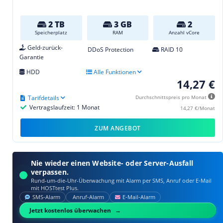
2 TB
3 GB
2
Speicherplatz
RAM
Anzahl vCore
Geld-zurück-
DDoS Protection
RAID 10
Garantie
HDD
Alle Funktionen
14,27 €
Tarifdetails
Durchschnittspreis pro Monat
Vertragslaufzeit: 1 Monat
14,27 €/Monat
ZUM ANGEBOT
Nie wieder einen Website- oder Server-Ausfall
verpassen.
Rund-um-die-Uhr-Überwachung mit Alarm per SMS, Anruf oder E‑Mail
mit HOSTtest Plus.
SMS‑Alarm
Anruf‑Alarm
E‑Mail‑Alarm
Jetzt kostenlos überwachen