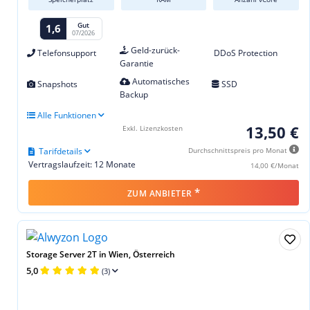
Gut
1,6
07/2026
Geld-zurück-
Telefonsupport
DDoS Protection
Garantie
Automatisches
Snapshots
SSD
Backup
Alle Funktionen
13,50 €
Exkl. Lizenzkosten
Tarifdetails
Durchschnittspreis pro Monat
Vertragslaufzeit: 12 Monate
14,00 €/Monat
*
ZUM ANBIETER
Storage Server 2T in Wien, Österreich
5,0
(3)