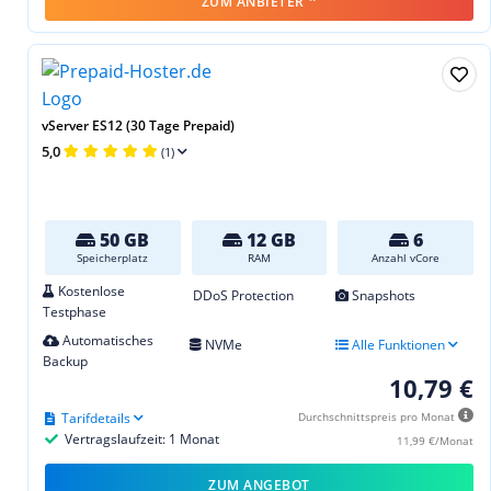
ZUM ANBIETER
vServer ES12 (30 Tage Prepaid)
5,0
(1)
50 GB
12 GB
6
Speicherplatz
RAM
Anzahl vCore
Kostenlose
DDoS Protection
Snapshots
Testphase
Automatisches
NVMe
Alle Funktionen
Backup
10,79 €
Tarifdetails
Durchschnittspreis pro Monat
Vertragslaufzeit: 1 Monat
11,99 €/Monat
ZUM ANGEBOT