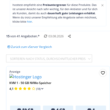
×
hosttest empfiehlt eine
Preisuntergrenze
für diese Produkte. Das
ist unserer Ansicht nach sehr wichtig, für den Anbieter und für dich
als Kunden, damit du auch
dauerhaft gute Leistungen erhältst
.
Wenn du trotz unserer Empfehlung alle Angebote sehen möchtest,
klicke bitte
hier
.
15
von 41 Angeboten.*
03.08.2026
Zurück zum vServer Vergleich
SORTIEREN NACH STATUS, DURCHSCHNITTLICHER PREIS
Anzeige
KVM 1 - 50 GB NVMe-Speicher
4,1
(18)
50 GB
4 GB
1