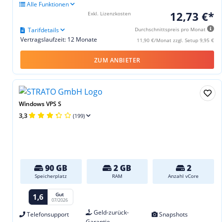
Alle Funktionen
12,73 €*
Exkl. Lizenzkosten
Tarifdetails
Durchschnittspreis pro Monat
Vertragslaufzeit: 12 Monate
11,90 €/Monat zzgl. Setup 9,95 €
ZUM ANBIETER
Windows VPS S
3,3
(199)
90 GB
2 GB
2
Speicherplatz
RAM
Anzahl vCore
Gut
1,6
07/2026
Geld-zurück-
Telefonsupport
Snapshots
Garantie