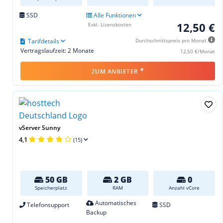
SSD
Alle Funktionen
12,50 €
Exkl. Lizenzkosten
Tarifdetails
Durchschnittspreis pro Monat
Vertragslaufzeit: 2 Monate
12,50 €/Monat
*
ZUM ANBIETER
vServer Sunny
4,1
(15)
50 GB
2 GB
0
Speicherplatz
RAM
Anzahl vCore
Automatisches
Telefonsupport
SSD
Backup