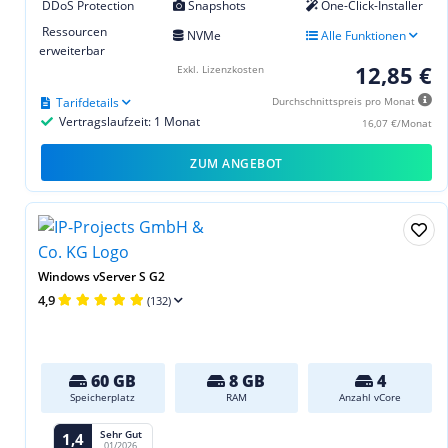
DDoS Protection
Snapshots
One-Click-Installer
Ressourcen
NVMe
Alle Funktionen
erweiterbar
12,85 €
Exkl. Lizenzkosten
Tarifdetails
Durchschnittspreis pro Monat
Vertragslaufzeit: 1 Monat
16,07 €/Monat
ZUM ANGEBOT
Windows vServer S G2
4,9
(132)
60 GB
8 GB
4
Speicherplatz
RAM
Anzahl vCore
Sehr Gut
1,4
01/2026