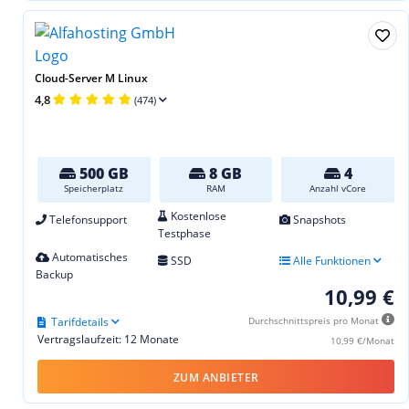
Cloud-Server M Linux
4,8
(474)
500 GB
8 GB
4
Speicherplatz
RAM
Anzahl vCore
Kostenlose
Telefonsupport
Snapshots
Testphase
Automatisches
SSD
Alle Funktionen
Backup
10,99 €
Tarifdetails
Durchschnittspreis pro Monat
Vertragslaufzeit: 12 Monate
10,99 €/Monat
ZUM ANBIETER