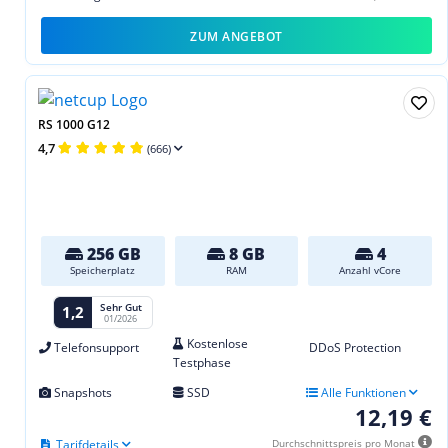
ZUM ANGEBOT
RS 1000 G12
4,7
(666)
256 GB
8 GB
4
Speicherplatz
RAM
Anzahl vCore
Sehr Gut
1,2
01/2026
Kostenlose
Telefonsupport
DDoS Protection
Testphase
Snapshots
SSD
Alle Funktionen
12,19 €
Tarifdetails
Durchschnittspreis pro Monat