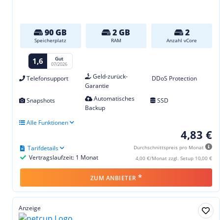
90 GB
2 GB
2
Speicherplatz
RAM
Anzahl vCore
Gut
1,6
07/2026
Geld-zurück-
Telefonsupport
DDoS Protection
Garantie
Automatisches
Snapshots
SSD
Backup
Alle Funktionen
4,83 €
Tarifdetails
Durchschnittspreis pro Monat
Vertragslaufzeit: 1 Monat
4,00 €/Monat zzgl. Setup 10,00 €
*
ZUM ANBIETER
Anzeige