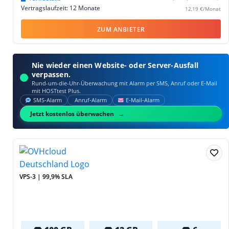
Vertragslaufzeit: 12 Monate
12,19 €/Monat
ZUM ANBIETER
Nie wieder einen Website- oder Server-Ausfall
verpassen.
Rund-um-die-Uhr-Überwachung mit Alarm per SMS, Anruf oder E‑Mail
mit HOSTtest Plus.
SMS‑Alarm
Anruf‑Alarm
E‑Mail‑Alarm
Jetzt kostenlos überwachen
VPS-3 | 99,9% SLA