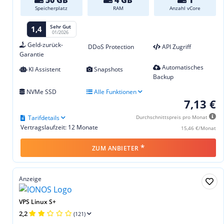
Speicherplatz
RAM
Anzahl vCore
Sehr Gut
1,4
01/2026
Geld-zurück-
DDoS Protection
API Zugriff
Garantie
Automatisches
KI Assistent
Snapshots
Backup
NVMe SSD
Alle Funktionen
7,13 €
Tarifdetails
Durchschnittspreis pro Monat
Vertragslaufzeit: 12 Monate
15,46 €/Monat
*
ZUM ANBIETER
Anzeige
VPS Linux S+
2,2
(121)