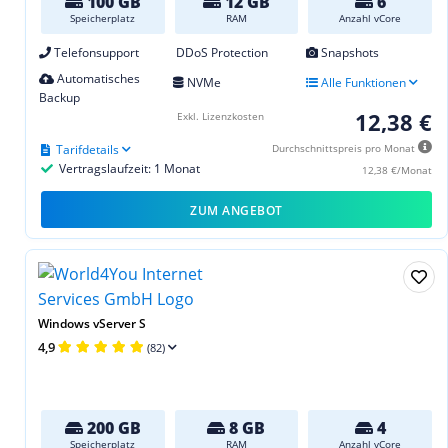
100 GB
12 GB
6
Speicherplatz
RAM
Anzahl vCore
Telefonsupport
DDoS Protection
Snapshots
Automatisches
NVMe
Alle Funktionen
Backup
12,38 €
Exkl. Lizenzkosten
Tarifdetails
Durchschnittspreis pro Monat
Vertragslaufzeit: 1 Monat
12,38 €/Monat
ZUM ANGEBOT
Windows vServer S
4,9
(82)
200 GB
8 GB
4
Speicherplatz
RAM
Anzahl vCore