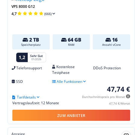
VPS 8000 G12
4,7
(666)
2 TB
64 GB
16
Speicherplatz
RAM
Anzahl vCore
Sehr Gut
1,2
01/2026
Kostenlose
Telefonsupport
DDoS Protection
Testphase
SSD
Alle Funktionen
47,74 €
Tarifdetails
Durchschnittspreis pro Monat
Vertragslaufzeit: 12 Monate
47,74 €/Monat
ZUM ANBIETER
Anzeige