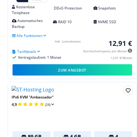
Kostenlose
DDoS Protection
Snapshots
Testphase
Automatisches
RAID 10
NVME SSD
Backup
Alle Funktionen
12,91 €
Inkl. Lizenzkosten
Tarifdetails
Durchschnittspreis pro Monat
Vertragslaufzeit: 1 Monat
12,91 €/Monat
ZUM ANGEBOT
IPv6 KVM "Ambassador"
4,9
(24)
80 GB
4 GB
4