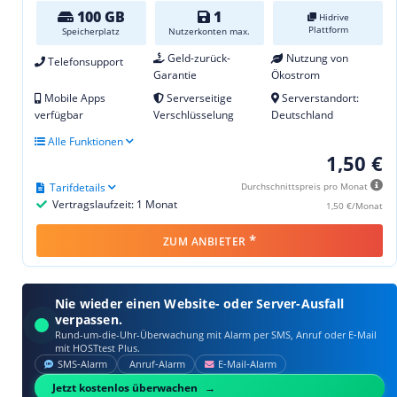
100 GB
1
Hidrive
Plattform
Speicherplatz
Nutzerkonten max.
Geld-zurück-
Nutzung von
Telefonsupport
Garantie
Ökostrom
Mobile Apps
Serverseitige
Serverstandort:
verfügbar
Verschlüsselung
Deutschland
Alle Funktionen
1,50 €
Tarifdetails
Durchschnittspreis pro Monat
Vertragslaufzeit: 1 Monat
1,50 €/Monat
*
ZUM ANBIETER
Nie wieder einen Website- oder Server-Ausfall
verpassen.
Rund-um-die-Uhr-Überwachung mit Alarm per SMS, Anruf oder E‑Mail
mit HOSTtest Plus.
SMS‑Alarm
Anruf‑Alarm
E‑Mail‑Alarm
Jetzt kostenlos überwachen