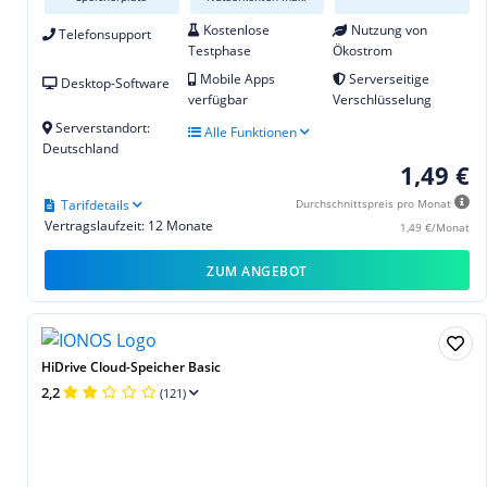
Kostenlose
Nutzung von
Telefonsupport
Testphase
Ökostrom
Mobile Apps
Serverseitige
Desktop-Software
verfügbar
Verschlüsselung
Serverstandort:
Alle Funktionen
Deutschland
1,49 €
Tarifdetails
Durchschnittspreis pro Monat
Vertragslaufzeit: 12 Monate
1,49 €/Monat
ZUM ANGEBOT
HiDrive Cloud-Speicher Basic
2,2
(121)