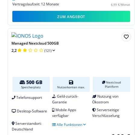
Vertragslaufzeit: 12 Monate
6,99 €/Monat
ZUM ANGEBOT
Managed Nextcloud 500GB
2,2
(121)
500 GB
Nextcloud
Plattform
Speicherplatz
Nutzerkonten max.
Geld-zurück-
Nutzung von
Telefonsupport
Garantie
Ökostrom
Mobile Apps
Serverseitige
Desktop-Software
verfügbar
Verschlüsselung
Serverstandort:
Alle Funktionen
Deutschland