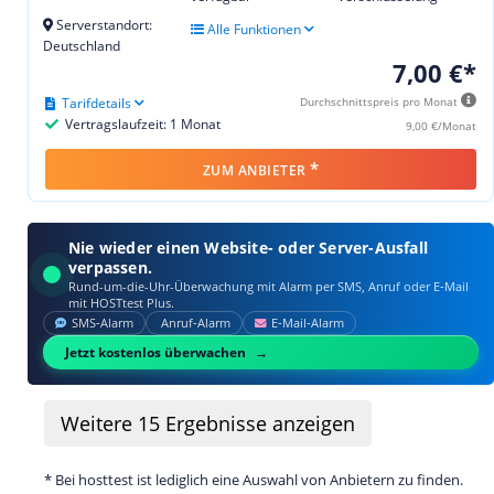
Serverstandort:
Alle Funktionen
Deutschland
7,00 €*
Tarifdetails
Durchschnittspreis pro Monat
Vertragslaufzeit: 1 Monat
9,00 €/Monat
*
ZUM ANBIETER
Nie wieder einen Website- oder Server-Ausfall
verpassen.
Rund-um-die-Uhr-Überwachung mit Alarm per SMS, Anruf oder E‑Mail
mit HOSTtest Plus.
SMS‑Alarm
Anruf‑Alarm
E‑Mail‑Alarm
Jetzt kostenlos überwachen
Weitere
15
Ergebnisse anzeigen
* Bei hosttest ist lediglich eine Auswahl von Anbietern zu finden.