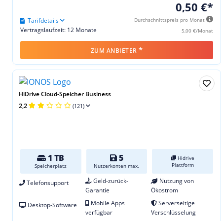
0,50 €*
Tarifdetails
Durchschnittspreis pro Monat
Vertragslaufzeit: 12 Monate
5,00 €/Monat
*
ZUM ANBIETER
HiDrive Cloud-Speicher Business
2,2
(121)
1 TB
5
Hidrive
Plattform
Speicherplatz
Nutzerkonten max.
Geld-zurück-
Nutzung von
Telefonsupport
Garantie
Ökostrom
Mobile Apps
Serverseitige
Desktop-Software
verfügbar
Verschlüsselung