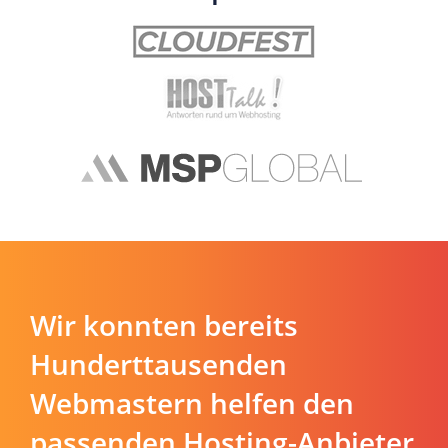
Wir konnten bereits
Hunderttausenden
Webmastern helfen den
passenden Hosting-Anbieter