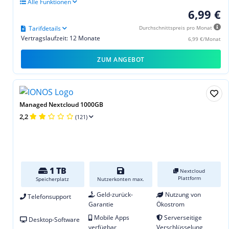
Alle Funktionen
6,99 €
Tarifdetails
Durchschnittspreis pro Monat
Vertragslaufzeit: 12 Monate
6,99 €/Monat
ZUM ANGEBOT
Managed Nextcloud 1000GB
2,2
(121)
1 TB
Nextcloud
Plattform
Speicherplatz
Nutzerkonten max.
Geld-zurück-
Nutzung von
Telefonsupport
Garantie
Ökostrom
Mobile Apps
Serverseitige
Desktop-Software
verfügbar
Verschlüsselung