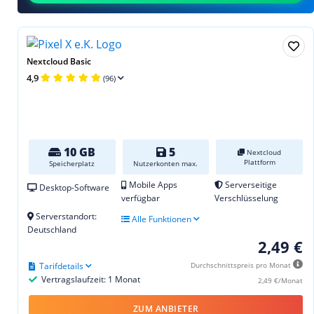
Nextcloud Basic
4,9
(96)
10 GB
5
Nextcloud
Plattform
Speicherplatz
Nutzerkonten max.
Mobile Apps
Serverseitige
Desktop-Software
verfügbar
Verschlüsselung
Serverstandort:
Alle Funktionen
Deutschland
2,49 €
Tarifdetails
Durchschnittspreis pro Monat
Vertragslaufzeit: 1 Monat
2,49 €/Monat
ZUM ANBIETER