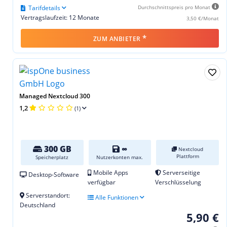
Tarifdetails
Durchschnittspreis pro Monat
Vertragslaufzeit: 12 Monate
3,50 €/Monat
*
ZUM ANBIETER
Managed Nextcloud 300
1,2
(1)
300 GB
∞
Nextcloud
Plattform
Speicherplatz
Nutzerkonten max.
Mobile Apps
Serverseitige
Desktop-Software
verfügbar
Verschlüsselung
Serverstandort:
Alle Funktionen
Deutschland
5,90 €