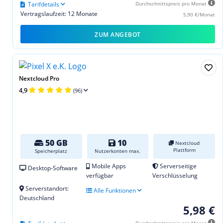
Tarifdetails
Durchschnittspreis pro Monat
Vertragslaufzeit: 12 Monate
5,90 €/Monat
ZUM ANGEBOT
Nextcloud Pro
4,9
(96)
50 GB
10
Nextcloud
Plattform
Speicherplatz
Nutzerkonten max.
Mobile Apps
Serverseitige
Desktop-Software
verfügbar
Verschlüsselung
Serverstandort:
Alle Funktionen
Deutschland
5,98 €
Durchschnittspreis pro Monat