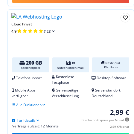
Cloud Privat
4,9
(122)
200 GB
∞
Nextcloud
Plattform
Speicherplatz
Nutzerkonten max.
Kostenlose
Telefonsupport
Desktop-Software
Testphase
Mobile Apps
Serverseitige
Serverstandort:
verfügbar
Verschlüsselung
Deutschland
Alle Funktionen
2,99 €
Tarifdetails
Durchschnittspreis pro Monat
Vertragslaufzeit: 12 Monate
2,99 €/Monat