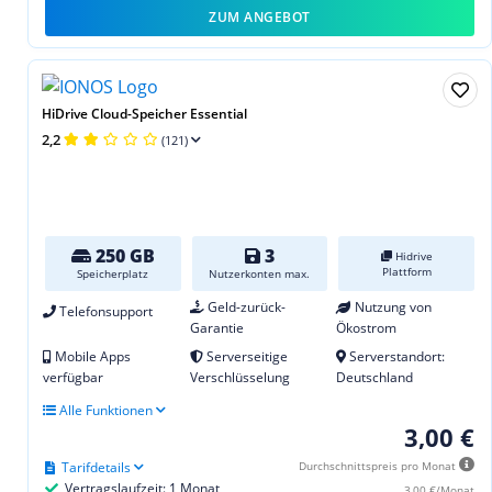
ZUM ANGEBOT
HiDrive Cloud-Speicher Essential
2,2
(121)
250 GB
3
Hidrive
Plattform
Speicherplatz
Nutzerkonten max.
Geld-zurück-
Nutzung von
Telefonsupport
Garantie
Ökostrom
Mobile Apps
Serverseitige
Serverstandort:
verfügbar
Verschlüsselung
Deutschland
Alle Funktionen
3,00 €
Tarifdetails
Durchschnittspreis pro Monat
Vertragslaufzeit: 1 Monat
3,00 €/Monat