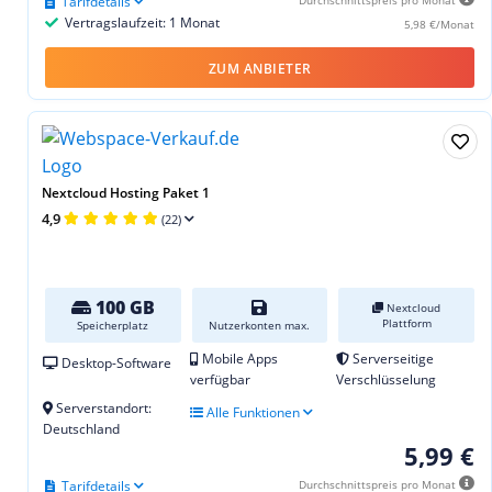
Tarifdetails
Vertragslaufzeit: 1 Monat
5,98 €/Monat
ZUM ANBIETER
Nextcloud Hosting Paket 1
4,9
(22)
100 GB
Nextcloud
Plattform
Speicherplatz
Nutzerkonten max.
Mobile Apps
Serverseitige
Desktop-Software
verfügbar
Verschlüsselung
Serverstandort:
Alle Funktionen
Deutschland
5,99 €
Tarifdetails
Durchschnittspreis pro Monat