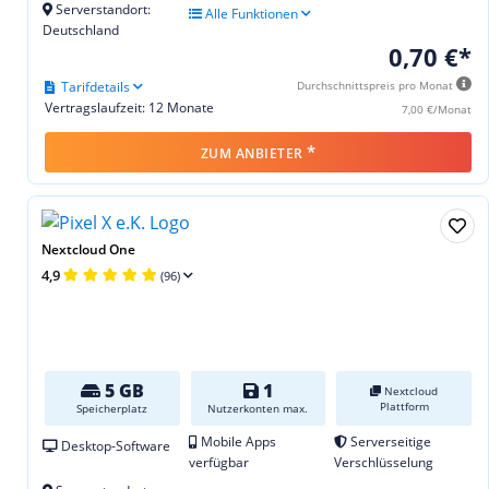
Serverstandort:
Alle Funktionen
Deutschland
0,70 €*
Tarifdetails
Durchschnittspreis pro Monat
Vertragslaufzeit: 12 Monate
7,00 €/Monat
*
ZUM ANBIETER
Nextcloud One
4,9
(96)
5 GB
1
Nextcloud
Plattform
Speicherplatz
Nutzerkonten max.
Mobile Apps
Serverseitige
Desktop-Software
verfügbar
Verschlüsselung