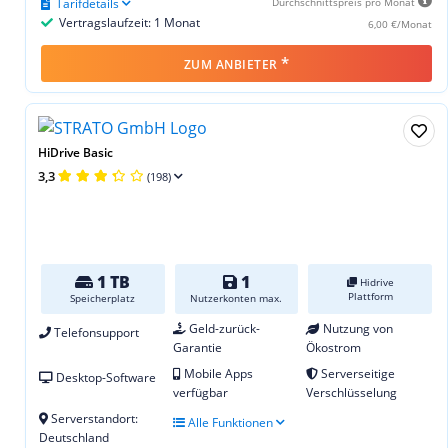
Tarifdetails
Durchschnittspreis pro Monat
Vertragslaufzeit: 1 Monat
6,00 €/Monat
*
ZUM ANBIETER
HiDrive Basic
3,3
(198)
1 TB
1
Hidrive
Plattform
Speicherplatz
Nutzerkonten max.
Geld-zurück-
Nutzung von
Telefonsupport
Garantie
Ökostrom
Mobile Apps
Serverseitige
Desktop-Software
verfügbar
Verschlüsselung
Serverstandort:
Alle Funktionen
Deutschland