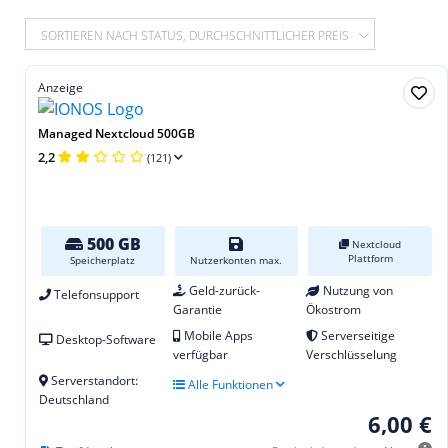
SORTIEREN NACH STATUS, DURCHSCHNITTLICHER PREIS
Anzeige
Managed Nextcloud 500GB
2,2
(121)
500 GB
Nextcloud
Plattform
Speicherplatz
Nutzerkonten max.
Geld-zurück-
Nutzung von
Telefonsupport
Garantie
Ökostrom
Mobile Apps
Serverseitige
Desktop-Software
verfügbar
Verschlüsselung
Serverstandort:
Alle Funktionen
Deutschland
6,00 €