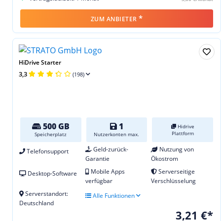
*
ZUM ANBIETER
HiDrive Starter
3,3
(198)
500 GB
1
Hidrive
Plattform
Speicherplatz
Nutzerkonten max.
Geld-zurück-
Nutzung von
Telefonsupport
Garantie
Ökostrom
Mobile Apps
Serverseitige
Desktop-Software
verfügbar
Verschlüsselung
Serverstandort:
Alle Funktionen
Deutschland
3,21 €*