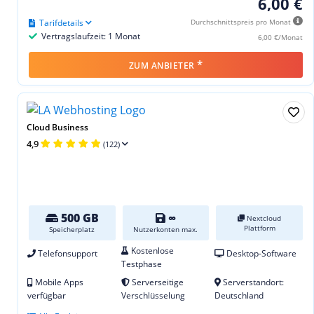
6,00 €
Tarifdetails
Durchschnittspreis pro Monat
Vertragslaufzeit: 1 Monat
6,00 €/Monat
*
ZUM ANBIETER
Cloud Business
4,9
(122)
500 GB
∞
Nextcloud
Plattform
Speicherplatz
Nutzerkonten max.
Kostenlose
Telefonsupport
Desktop-Software
Testphase
Mobile Apps
Serverseitige
Serverstandort:
verfügbar
Verschlüsselung
Deutschland