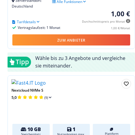
Serverstandort:
Alle Funktionen
Deutschland
1,00 €
Tarifdetails
Durchschnittspreis pro Monat
Vertragslaufzeit: 1 Monat
1,00 €/Monat
ZUM ANBIETER
Wähle bis zu 3 Angebote und vergleiche
Tipp
sie miteinander.
Nextcloud NVMe S
5,0
(9)
10 GB
1
Plattform
Speicherplatz
Nutzerkonten max.