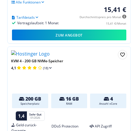
Alle Funktionen
15,41 €
Tarifdetails
Durchschnittspreis pro Monat
Vertragslaufzeit: 1 Monat
15,41 €/Monat
ZUM ANGEBOT
KVM 4 - 200 GB NVMe-Speicher
4,1
(18)
200 GB
16 GB
4
Speicherplatz
RAM
Anzahl vCore
Sehr Gut
1,4
01/2026
Geld-zurück-
DDoS Protection
API Zugriff
Garantie