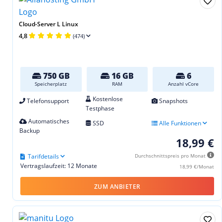
Cloud-Server L Linux
4,8
(474)
750 GB
16 GB
6
Speicherplatz
RAM
Anzahl vCore
Kostenlose
Telefonsupport
Snapshots
Testphase
Automatisches
SSD
Alle Funktionen
Backup
18,99 €
Tarifdetails
Durchschnittspreis pro Monat
Vertragslaufzeit: 12 Monate
18,99 €/Monat
ZUM ANBIETER