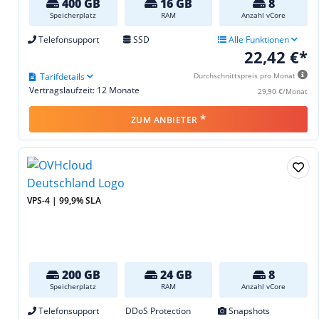
400 GB
16 GB
8
Speicherplatz
RAM
Anzahl vCore
Telefonsupport
SSD
Alle Funktionen
22,42 €*
Tarifdetails
Durchschnittspreis pro Monat
Vertragslaufzeit: 12 Monate
29,90 €/Monat
*
ZUM ANBIETER
VPS-4 | 99,9% SLA
200 GB
24 GB
8
Speicherplatz
RAM
Anzahl vCore
Telefonsupport
DDoS Protection
Snapshots