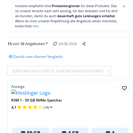
×
hosttest empfiehlt eine
Preisuntergrenze
für diese Produkte. Das
ist unserer Ansicht nach sehr wichtig, für den Anbieter und für dich
als Kunden, damit du auch
dauerhaft gute Leistungen erhältst
.
Wenn du trotz unserer Empfehlung alle Angebote sehen möchtest,
klicke bitte
hier
.
15
von 38 Angeboten.*
03.08.2026
Zurück zum vServer Vergleich
SORTIEREN NACH STATUS, DURCHSCHNITTLICHER PREIS
Anzeige
KVM 1 - 50 GB NVMe-Speicher
4,1
(18)
50 GB
4 GB
1