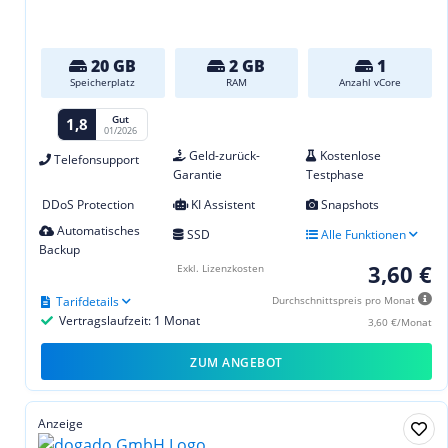
20 GB
2 GB
1
Speicherplatz
RAM
Anzahl vCore
Gut
1,8
01/2026
Geld-zurück-
Kostenlose
Telefonsupport
Garantie
Testphase
DDoS Protection
KI Assistent
Snapshots
Automatisches
SSD
Alle Funktionen
Backup
3,60 €
Exkl. Lizenzkosten
Tarifdetails
Durchschnittspreis pro Monat
Vertragslaufzeit: 1 Monat
3,60 €/Monat
ZUM ANGEBOT
Anzeige