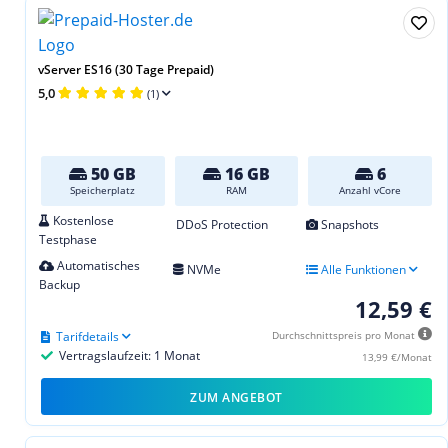
vServer ES16 (30 Tage Prepaid)
5,0
(1)
50 GB
16 GB
6
Speicherplatz
RAM
Anzahl vCore
Kostenlose
DDoS Protection
Snapshots
Testphase
Automatisches
NVMe
Alle Funktionen
Backup
12,59 €
Tarifdetails
Durchschnittspreis pro Monat
Vertragslaufzeit: 1 Monat
13,99 €/Monat
ZUM ANGEBOT