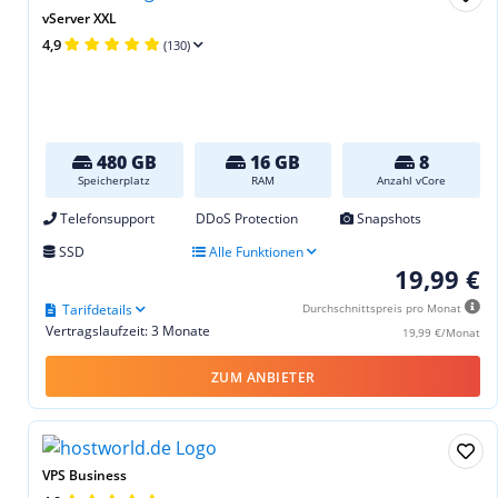
vServer XXL
4,9
(130)
480 GB
16 GB
8
Speicherplatz
RAM
Anzahl vCore
Telefonsupport
DDoS Protection
Snapshots
SSD
Alle Funktionen
19,99 €
Tarifdetails
Durchschnittspreis pro Monat
Vertragslaufzeit: 3 Monate
19,99 €/Monat
ZUM ANBIETER
VPS Business