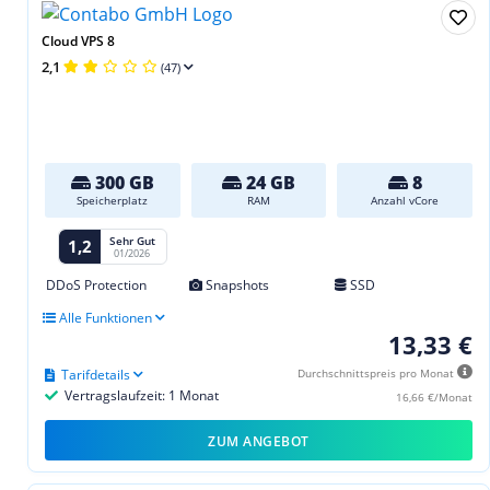
Cloud VPS 8
2,1
(47)
300 GB
24 GB
8
Speicherplatz
RAM
Anzahl vCore
Sehr Gut
1,2
01/2026
DDoS Protection
Snapshots
SSD
Alle Funktionen
13,33 €
Tarifdetails
Durchschnittspreis pro Monat
Vertragslaufzeit: 1 Monat
16,66 €/Monat
ZUM ANGEBOT