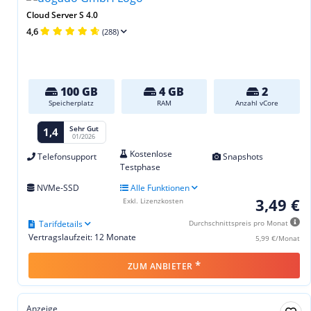
Cloud Server S 4.0
4,6
(288)
100 GB
4 GB
2
Speicherplatz
RAM
Anzahl vCore
Sehr Gut
1,4
01/2026
Kostenlose
Telefonsupport
Snapshots
Testphase
NVMe-SSD
Alle Funktionen
3,49 €
Exkl. Lizenzkosten
Tarifdetails
Durchschnittspreis pro Monat
Vertragslaufzeit: 12 Monate
5,99 €/Monat
*
ZUM ANBIETER
Anzeige