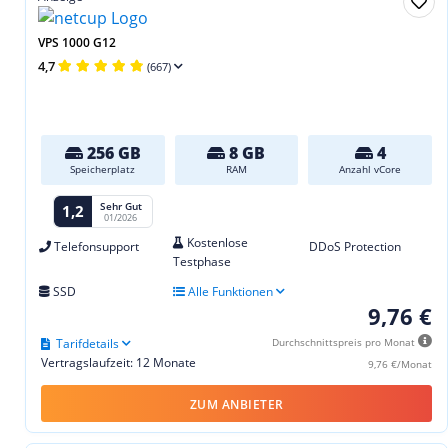
VPS 1000 G12
4,7
(667)
256 GB
8 GB
4
Speicherplatz
RAM
Anzahl vCore
Sehr Gut
1,2
01/2026
Kostenlose
Telefonsupport
DDoS Protection
Testphase
SSD
Alle Funktionen
9,76 €
Tarifdetails
Durchschnittspreis pro Monat
Vertragslaufzeit: 12 Monate
9,76 €/Monat
ZUM ANBIETER