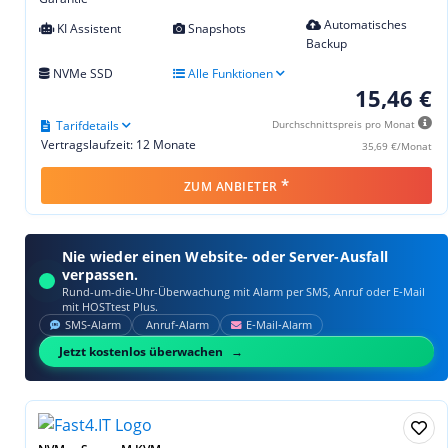
Automatisches
KI Assistent
Snapshots
Backup
NVMe SSD
Alle Funktionen
15,46 €
Tarifdetails
Durchschnittspreis pro Monat
Vertragslaufzeit: 12 Monate
35,69 €/Monat
*
ZUM ANBIETER
Nie wieder einen Website- oder Server-Ausfall
verpassen.
Rund-um-die-Uhr-Überwachung mit Alarm per SMS, Anruf oder E‑Mail
mit HOSTtest Plus.
SMS‑Alarm
Anruf‑Alarm
E‑Mail‑Alarm
Jetzt kostenlos überwachen