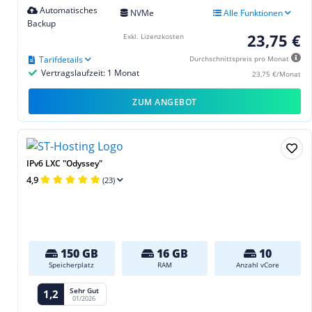
Automatisches
NVMe
Alle Funktionen
Backup
23,75 €
Exkl. Lizenzkosten
Tarifdetails
Durchschnittspreis pro Monat
Vertragslaufzeit: 1 Monat
23,75 €/Monat
ZUM ANGEBOT
IPv6 LXC "Odyssey"
4,9
(23)
150 GB
16 GB
10
Speicherplatz
RAM
Anzahl vCore
Sehr Gut
1,2
01/2026