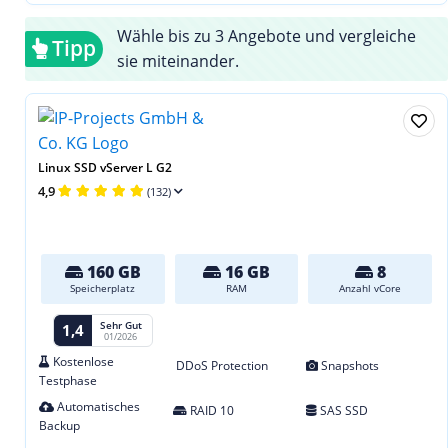
Wähle bis zu 3 Angebote und vergleiche
Tipp
sie miteinander.
Linux SSD vServer L G2
4,9
(132)
160 GB
16 GB
8
Speicherplatz
RAM
Anzahl vCore
Sehr Gut
1,4
01/2026
Kostenlose
DDoS Protection
Snapshots
Testphase
Automatisches
RAID 10
SAS SSD
Backup