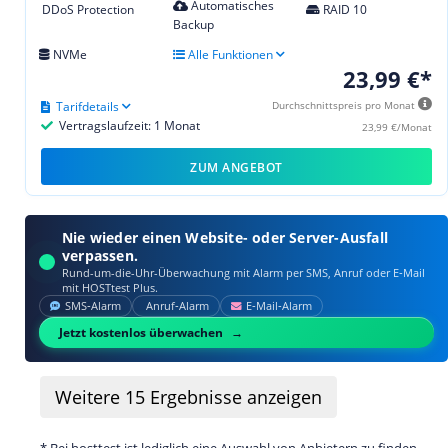
Automatisches
DDoS Protection
RAID 10
Backup
NVMe
Alle Funktionen
23,99 €*
Tarifdetails
Durchschnittspreis pro Monat
Vertragslaufzeit: 1 Monat
23,99 €/Monat
ZUM ANGEBOT
Nie wieder einen Website- oder Server-Ausfall
verpassen.
Rund-um-die-Uhr-Überwachung mit Alarm per SMS, Anruf oder E‑Mail
mit HOSTtest Plus.
SMS‑Alarm
Anruf‑Alarm
E‑Mail‑Alarm
Jetzt kostenlos überwachen
Weitere
15
Ergebnisse anzeigen
* Bei hosttest ist lediglich eine Auswahl von Anbietern zu finden.