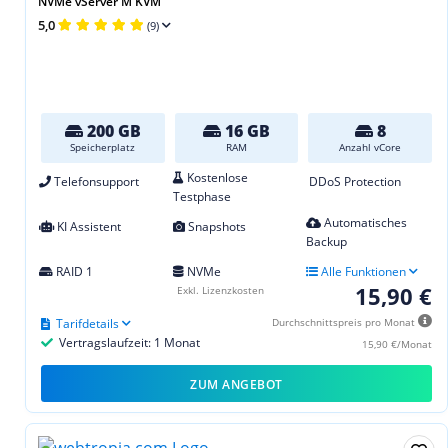
NVMe vServer M KVM
5,0
(9)
200 GB
16 GB
8
Speicherplatz
RAM
Anzahl vCore
Kostenlose
Telefonsupport
DDoS Protection
Testphase
Automatisches
KI Assistent
Snapshots
Backup
RAID 1
NVMe
Alle Funktionen
15,90 €
Exkl. Lizenzkosten
Tarifdetails
Durchschnittspreis pro Monat
Vertragslaufzeit: 1 Monat
15,90 €/Monat
ZUM ANGEBOT