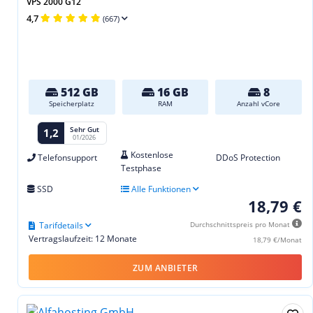
VPS 2000 G12
4,7
(667)
512 GB
16 GB
8
Speicherplatz
RAM
Anzahl vCore
Sehr Gut
1,2
01/2026
Kostenlose
Telefonsupport
DDoS Protection
Testphase
SSD
Alle Funktionen
18,79 €
Tarifdetails
Durchschnittspreis pro Monat
Vertragslaufzeit: 12 Monate
18,79 €/Monat
ZUM ANBIETER