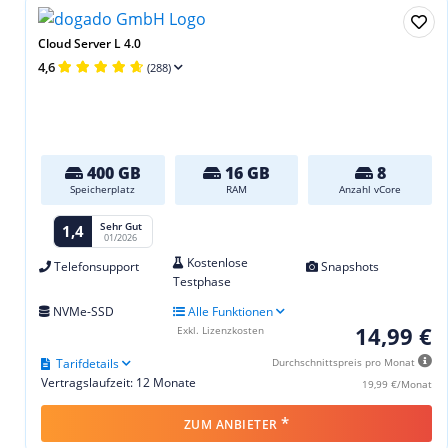
Cloud Server L 4.0
4,6
(288)
400 GB
16 GB
8
Speicherplatz
RAM
Anzahl vCore
Sehr Gut
1,4
01/2026
Kostenlose
Telefonsupport
Snapshots
Testphase
NVMe-SSD
Alle Funktionen
14,99 €
Exkl. Lizenzkosten
Tarifdetails
Durchschnittspreis pro Monat
Vertragslaufzeit: 12 Monate
19,99 €/Monat
*
ZUM ANBIETER