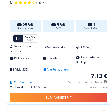
4,1
(18)
50 GB
4 GB
1
Speicherplatz
RAM
Anzahl vCore
Sehr Gut
1,4
01/2026
Geld-zurück-
DDoS Protection
API Zugriff
Garantie
Automatisches
KI Assistent
Snapshots
Backup
NVMe SSD
Alle Funktionen
7,13 €
Tarifdetails
Durchschnittspreis pro Monat
Vertragslaufzeit: 12 Monate
15,46 €/Monat
*
ZUM ANBIETER