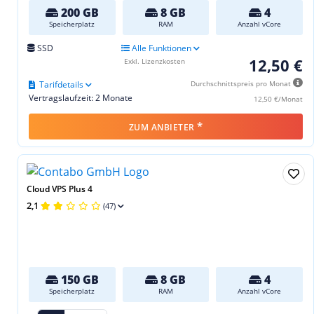
200 GB
8 GB
4
Speicherplatz
RAM
Anzahl vCore
SSD
Alle Funktionen
12,50 €
Exkl. Lizenzkosten
Tarifdetails
Durchschnittspreis pro Monat
Vertragslaufzeit: 2 Monate
12,50 €/Monat
*
ZUM ANBIETER
Cloud VPS Plus 4
2,1
(47)
150 GB
8 GB
4
Speicherplatz
RAM
Anzahl vCore