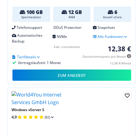
100 GB
12 GB
6
Speicherplatz
RAM
Anzahl vCore
Telefonsupport
DDoS Protection
Snapshots
Automatisches
NVMe
Alle Funktionen
Backup
12,38 €
Exkl. Lizenzkosten
Tarifdetails
Durchschnittspreis pro Monat
Vertragslaufzeit: 1 Monat
12,38 €/Monat
ZUM ANGEBOT
Windows vServer S
4,9
(82)