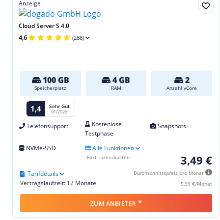
Anzeige
Cloud Server S 4.0
4,6
(288)
100 GB
4 GB
2
Speicherplatz
RAM
Anzahl vCore
Sehr Gut
1,4
01/2026
Kostenlose
Telefonsupport
Snapshots
Testphase
NVMe-SSD
Alle Funktionen
3,49 €
Exkl. Lizenzkosten
Tarifdetails
Durchschnittspreis pro Monat
Vertragslaufzeit: 12 Monate
5,99 €/Monat
*
ZUM ANBIETER