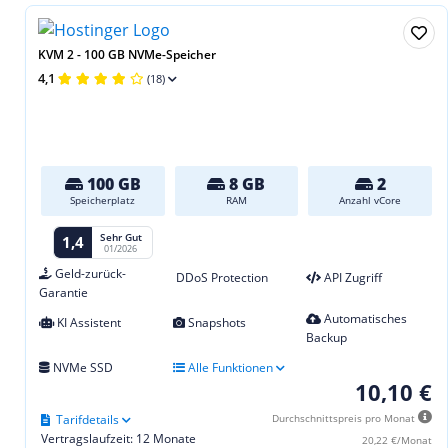
KVM 2 - 100 GB NVMe-Speicher
4,1
(18)
100 GB
8 GB
2
Speicherplatz
RAM
Anzahl vCore
Sehr Gut
1,4
01/2026
Geld-zurück-
DDoS Protection
API Zugriff
Garantie
Automatisches
KI Assistent
Snapshots
Backup
NVMe SSD
Alle Funktionen
10,10 €
Tarifdetails
Durchschnittspreis pro Monat
Vertragslaufzeit: 12 Monate
20,22 €/Monat