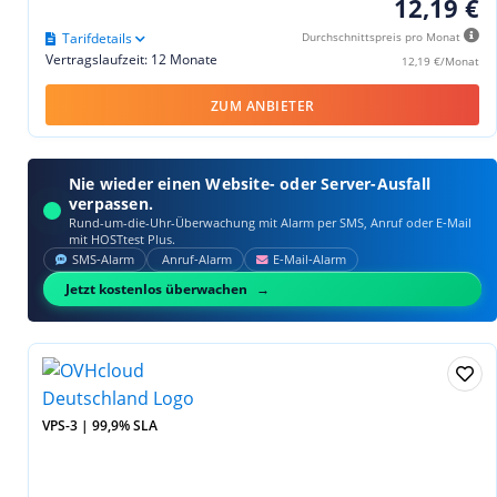
12,19 €
Tarifdetails
Durchschnittspreis pro Monat
Vertragslaufzeit: 12 Monate
12,19 €/Monat
ZUM ANBIETER
Nie wieder einen Website- oder Server-Ausfall
verpassen.
Rund-um-die-Uhr-Überwachung mit Alarm per SMS, Anruf oder E‑Mail
mit HOSTtest Plus.
SMS‑Alarm
Anruf‑Alarm
E‑Mail‑Alarm
Jetzt kostenlos überwachen
VPS-3 | 99,9% SLA