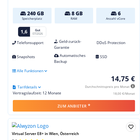
240 GB
8 GB
6
Speicherplatz
RAM
Anzahl vCore
Gut
1,6
07/2026
Geld-zurück-
Telefonsupport
DDoS Protection
Garantie
Automatisches
Snapshots
SSD
Backup
Alle Funktionen
14,75 €
Tarifdetails
Durchschnittspreis pro Monat
Vertragslaufzeit: 12 Monate
18,00 €/Monat
*
ZUM ANBIETER
Virtual Server E8+ in Wien, Österreich