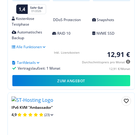
Sehr Gut
1,4
01/2026
Kostenlose
DDoS Protection
Snapshots
Testphase
Automatisches
RAID 10
NVME SSD
Backup
Alle Funktionen
12,91 €
Inkl. Lizenzkosten
Tarifdetails
Durchschnittspreis pro Monat
Vertragslaufzeit: 1 Monat
12,91 €/Monat
ZUM ANGEBOT
IPv6 KVM "Ambassador"
4,9
(23)