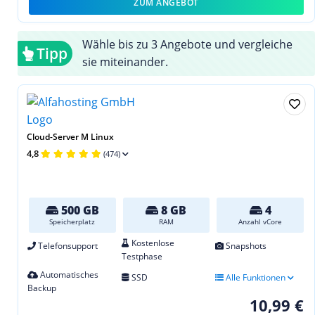
ZUM ANGEBOT
Wähle bis zu 3 Angebote und vergleiche
Tipp
sie miteinander.
Cloud-Server M Linux
4,8
(474)
500 GB
8 GB
4
Speicherplatz
RAM
Anzahl vCore
Kostenlose
Telefonsupport
Snapshots
Testphase
Automatisches
SSD
Alle Funktionen
Backup
10,99 €