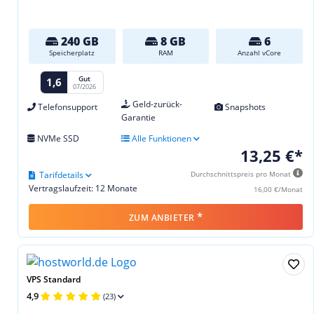
240 GB
8 GB
6
Speicherplatz
RAM
Anzahl vCore
Gut
1,6
07/2026
Geld-zurück-
Telefonsupport
Snapshots
Garantie
NVMe SSD
Alle Funktionen
13,25 €*
Tarifdetails
Durchschnittspreis pro Monat
Vertragslaufzeit: 12 Monate
16,00 €/Monat
*
ZUM ANBIETER
VPS Standard
4,9
(23)