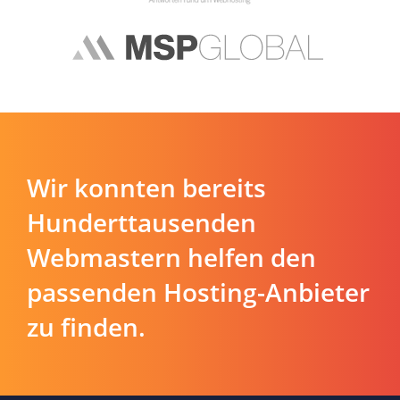
Wir konnten bereits
Hunderttausenden
Webmastern helfen den
passenden Hosting-Anbieter
zu finden.