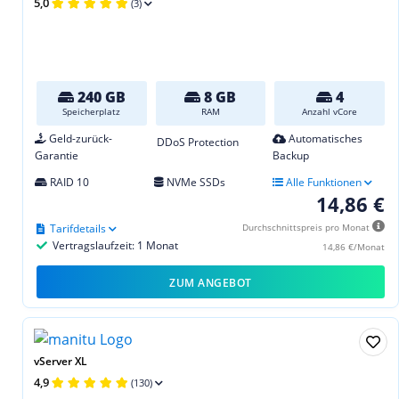
5,0
(3)
240 GB
8 GB
4
Speicherplatz
RAM
Anzahl vCore
Geld-zurück-
Automatisches
DDoS Protection
Garantie
Backup
RAID 10
NVMe SSDs
Alle Funktionen
14,86 €
Tarifdetails
Durchschnittspreis pro Monat
Vertragslaufzeit: 1 Monat
14,86 €/Monat
ZUM ANGEBOT
vServer XL
4,9
(130)