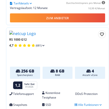
Tarifdetails
Durchschnittspreis pro Monat
Vertragslaufzeit: 12 Monate
10,99 €/Monat
ZUM ANBIETER
RS 1000 G12
4,7
(681)
256 GB
8 GB
4
Speicherplatz
RAM
Anzahl vCore
Sehr Gut
1,2
01/2026
Kostenlose
Telefonsupport
DDoS Protection
Testphase
Snapshots
SSD
Alle Funktionen