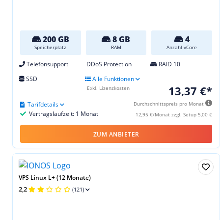
200 GB
8 GB
4
Speicherplatz
RAM
Anzahl vCore
Telefonsupport
DDoS Protection
RAID 10
SSD
Alle Funktionen
13,37 €*
Exkl. Lizenzkosten
Tarifdetails
Durchschnittspreis pro Monat
Vertragslaufzeit: 1 Monat
12,95 €/Monat zzgl. Setup 5,00 €
ZUM ANBIETER
VPS Linux L+ (12 Monate)
2,2
(121)