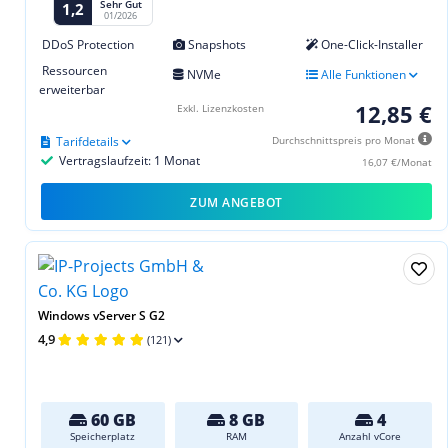
Sehr Gut
1,2
01/2026
DDoS Protection
Snapshots
One-Click-Installer
Ressourcen
NVMe
Alle Funktionen
erweiterbar
12,85 €
Exkl. Lizenzkosten
Tarifdetails
Durchschnittspreis pro Monat
Vertragslaufzeit: 1 Monat
16,07 €/Monat
ZUM ANGEBOT
Windows vServer S G2
4,9
(121)
60 GB
8 GB
4
Speicherplatz
RAM
Anzahl vCore