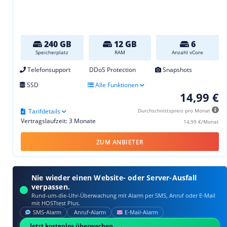
240 GB
12 GB
6
Speicherplatz
RAM
Anzahl vCore
Telefonsupport
DDoS Protection
Snapshots
SSD
Alle Funktionen
14,99 €
Tarifdetails
Durchschnittspreis pro Monat
Vertragslaufzeit: 3 Monate
14,99 €/Monat
ZUM ANBIETER
Nie wieder einen Website- oder Server-Ausfall
verpassen.
Rund-um-die-Uhr-Überwachung mit Alarm per SMS, Anruf oder E‑Mail
mit HOSTtest Plus.
SMS‑Alarm
Anruf‑Alarm
E‑Mail‑Alarm
Jetzt kostenlos überwachen