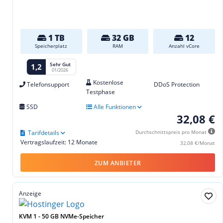
1 TB
32 GB
12
Speicherplatz
RAM
Anzahl vCore
Sehr Gut
1,2
01/2026
Kostenlose
Telefonsupport
DDoS Protection
Testphase
SSD
Alle Funktionen
32,08 €
Tarifdetails
Durchschnittspreis pro Monat
Vertragslaufzeit: 12 Monate
32,08 €/Monat
ZUM ANBIETER
Anzeige
KVM 1 - 50 GB NVMe-Speicher