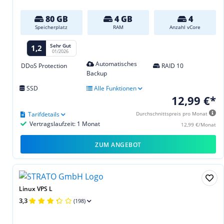
80 GB
4 GB
4
Speicherplatz
RAM
Anzahl vCore
Sehr Gut
1,2
01/2026
Automatisches
DDoS Protection
RAID 10
Backup
SSD
Alle Funktionen
12,99 €*
Tarifdetails
Durchschnittspreis pro Monat
Vertragslaufzeit: 1 Monat
12,99 €/Monat
ZUM ANGEBOT
Linux VPS L
3,3
(198)