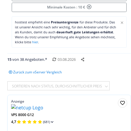
Minimale Kosten : 10 €
×
hosttest empfiehlt eine
Preisuntergrenze
für diese Produkte. Das
ist unserer Ansicht nach sehr wichtig, für den Anbieter und für dich
als Kunden, damit du auch
dauerhaft gute Leistungen erhältst
.
Wenn du trotz unserer Empfehlung alle Angebote sehen möchtest,
klicke bitte
hier
.
15
von 38 Angeboten.*
03.08.2026
Zurück zum vServer Vergleich
SORTIEREN NACH STATUS, DURCHSCHNITTLICHER PREIS
Anzeige
VPS 8000 G12
4,7
(681)