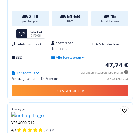
2 TB
64 GB
16
Speicherplatz
RAM
Anzahl vCore
Sehr Gut
1,2
01/2026
Kostenlose
Telefonsupport
DDoS Protection
Testphase
SSD
Alle Funktionen
47,74 €
Tarifdetails
Durchschnittspreis pro Monat
Vertragslaufzeit: 12 Monate
47,74 €/Monat
ZUM ANBIETER
Anzeige
VPS 4000 G12
4,7
(681)