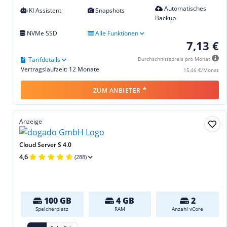
Automatisches
KI Assistent
Snapshots
Backup
NVMe SSD
Alle Funktionen
7,13 €
Tarifdetails
Durchschnittspreis pro Monat
Vertragslaufzeit: 12 Monate
15,46 €/Monat
*
ZUM ANBIETER
Anzeige
Cloud Server S 4.0
4,6
(288)
100 GB
4 GB
2
Speicherplatz
RAM
Anzahl vCore