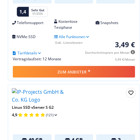
Sehr Gut
1,4
01/2026
Kostenlose
Telefonsupport
Snapshots
Testphase
NVMe-SSD
Alle Funktionen
3,49 €
Exkl. Lizenzkosten
Tarifdetails
Durchschnittspreis pro Monat
Vertragslaufzeit: 12 Monate
5,99 €/Monat
*
ZUM ANBIETER
Linux SSD vServer S G2
4,9
(121)