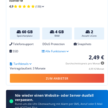
vServer M
4,9
(130)
60 GB
4 GB
2
Speicherplatz
RAM
Anzahl vCore
Telefonsupport
DDoS Protection
Snapshots
SSD
Alle Funktionen
2,49 €
Tarifdetails
Durchschnittspreis pro Monat
Vertragslaufzeit: 3 Monate
4,99 €/Monat
ZUM ANBIETER
Nie wieder einen Website- oder Server-Ausfall
verpassen.
Rund-um-die-Uhr-Überwachung mit Alarm per SMS, Anruf oder E‑Mail
mit HOSTtest Plus.