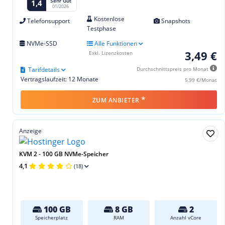
Sehr Gut
1,4
01/2026
Kostenlose
Telefonsupport
Snapshots
Testphase
NVMe-SSD
Alle Funktionen
3,49 €
Exkl. Lizenzkosten
Tarifdetails
Durchschnittspreis pro Monat
Vertragslaufzeit: 12 Monate
5,99 €/Monat
*
ZUM ANBIETER
Anzeige
KVM 2 - 100 GB NVMe-Speicher
4,1
(18)
100 GB
8 GB
2
Speicherplatz
RAM
Anzahl vCore