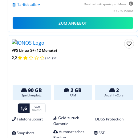
Tarifdetails
Durchschnittspreis pro Monat
3,12 €/Monat
ZUM ANGEBOT
VPS Linux S+ (12 Monate)
2,2
(121)
90 GB
2 GB
2
Speicherplatz
RAM
Anzahl vCore
Gut
1,6
07/2026
Geld-zurück-
Telefonsupport
DDoS Protection
Garantie
Automatisches
Snapshots
SSD
Backup