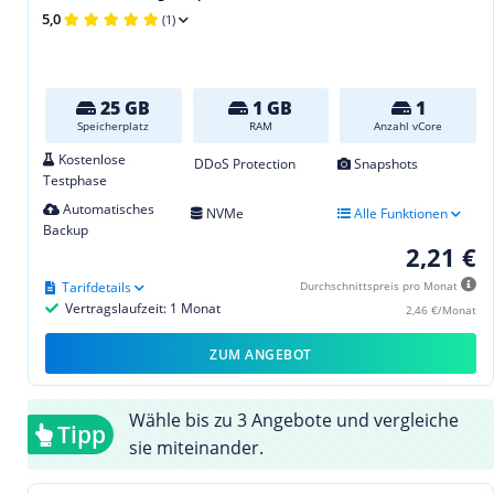
5,0
(1)
25 GB
1 GB
1
Speicherplatz
RAM
Anzahl vCore
Kostenlose
DDoS Protection
Snapshots
Testphase
Automatisches
NVMe
Alle Funktionen
Backup
2,21 €
Tarifdetails
Durchschnittspreis pro Monat
Vertragslaufzeit: 1 Monat
2,46 €/Monat
ZUM ANGEBOT
Wähle bis zu 3 Angebote und vergleiche
Tipp
sie miteinander.