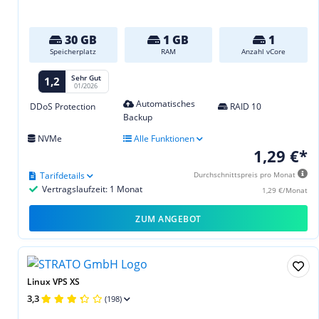
30 GB
1 GB
1
Speicherplatz
RAM
Anzahl vCore
Sehr Gut
1,2
01/2026
Automatisches
DDoS Protection
RAID 10
Backup
NVMe
Alle Funktionen
1,29 €*
Tarifdetails
Durchschnittspreis pro Monat
Vertragslaufzeit: 1 Monat
1,29 €/Monat
ZUM ANGEBOT
Linux VPS XS
3,3
(198)