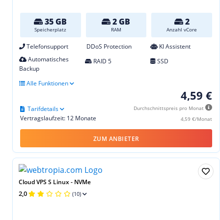
35 GB
2 GB
2
Speicherplatz
RAM
Anzahl vCore
Telefonsupport
DDoS Protection
KI Assistent
Automatisches
RAID 5
SSD
Backup
Alle Funktionen
4,59 €
Tarifdetails
Durchschnittspreis pro Monat
Vertragslaufzeit: 12 Monate
4,59 €/Monat
ZUM ANBIETER
Cloud VPS S Linux - NVMe
2,0
(10)