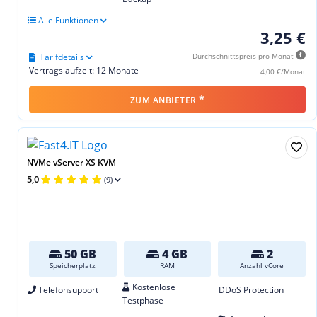
Alle Funktionen
3,25 €
Tarifdetails
Durchschnittspreis pro Monat
Vertragslaufzeit: 12 Monate
4,00 €/Monat
*
ZUM ANBIETER
NVMe vServer XS KVM
5,0
(9)
50 GB
4 GB
2
Speicherplatz
RAM
Anzahl vCore
Kostenlose
Telefonsupport
DDoS Protection
Testphase