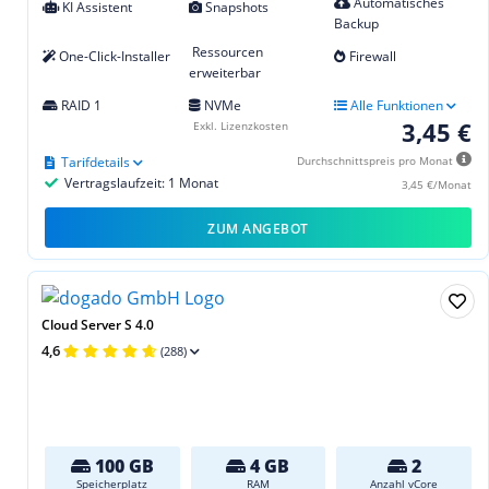
Automatisches
KI Assistent
Snapshots
Backup
Ressourcen
One-Click-Installer
Firewall
erweiterbar
RAID 1
NVMe
Alle Funktionen
3,45 €
Exkl. Lizenzkosten
Tarifdetails
Durchschnittspreis pro Monat
Vertragslaufzeit: 1 Monat
3,45 €/Monat
ZUM ANGEBOT
Cloud Server S 4.0
4,6
(288)
100 GB
4 GB
2
Speicherplatz
RAM
Anzahl vCore