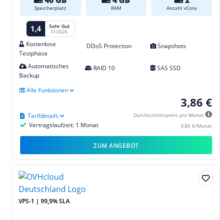
40 GB
4 GB
2
Speicherplatz
RAM
Anzahl vCore
Sehr Gut
1,4
01/2026
Kostenlose
DDoS Protection
Snapshots
Testphase
Automatisches
RAID 10
SAS SSD
Backup
Alle Funktionen
3,86 €
Tarifdetails
Durchschnittspreis pro Monat
Vertragslaufzeit: 1 Monat
3,86 €/Monat
ZUM ANGEBOT
VPS-1 | 99,9% SLA