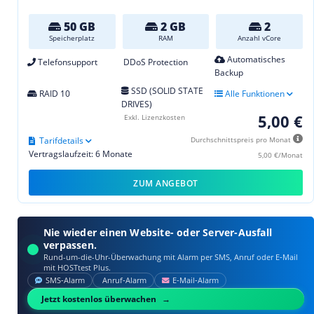
50 GB
2 GB
2
Speicherplatz
RAM
Anzahl vCore
Automatisches
Telefonsupport
DDoS Protection
Backup
SSD (SOLID STATE
RAID 10
Alle Funktionen
DRIVES)
5,00 €
Exkl. Lizenzkosten
Tarifdetails
Durchschnittspreis pro Monat
Vertragslaufzeit: 6 Monate
5,00 €/Monat
ZUM ANGEBOT
Nie wieder einen Website- oder Server-Ausfall
verpassen.
Rund-um-die-Uhr-Überwachung mit Alarm per SMS, Anruf oder E‑Mail
mit HOSTtest Plus.
SMS‑Alarm
Anruf‑Alarm
E‑Mail‑Alarm
Jetzt kostenlos überwachen