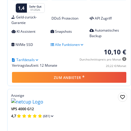
Sehr Gut
1,4
01/2026
Geld-zurück-
DDoS Protection
API Zugriff
Garantie
Automatisches
KI Assistent
Snapshots
Backup
NVMe SSD
Alle Funktionen
10,10 €
Tarifdetails
Durchschnittspreis pro Monat
Vertragslaufzeit: 12 Monate
20,22 €/Monat
*
ZUM ANBIETER
Anzeige
VPS 4000 G12
4,7
(681)