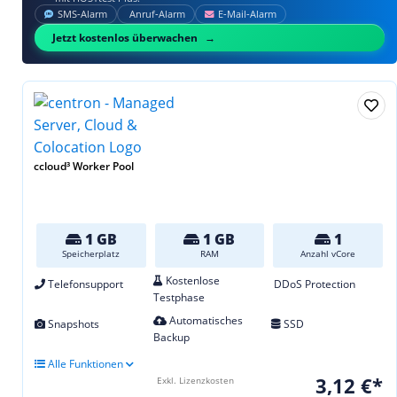
SMS‑Alarm
Anruf‑Alarm
E‑Mail‑Alarm
Jetzt kostenlos überwachen
ccloud³ Worker Pool
1 GB
1 GB
1
Speicherplatz
RAM
Anzahl vCore
Kostenlose
Telefonsupport
DDoS Protection
Testphase
Automatisches
Snapshots
SSD
Backup
Alle Funktionen
3,12 €*
Exkl. Lizenzkosten