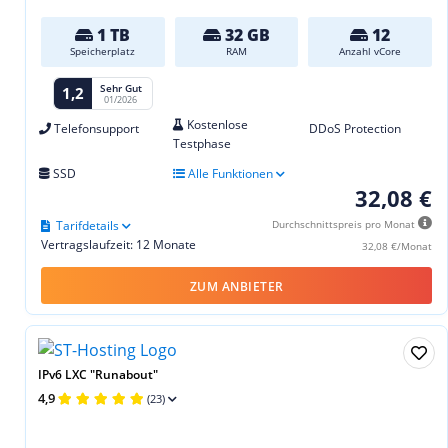
1 TB
32 GB
12
Speicherplatz
RAM
Anzahl vCore
Sehr Gut
1,2
01/2026
Kostenlose
Telefonsupport
DDoS Protection
Testphase
SSD
Alle Funktionen
32,08 €
Tarifdetails
Durchschnittspreis pro Monat
Vertragslaufzeit: 12 Monate
32,08 €/Monat
ZUM ANBIETER
IPv6 LXC "Runabout"
4,9
(23)