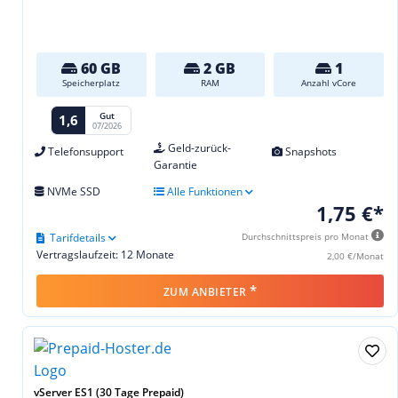
60 GB
2 GB
1
Speicherplatz
RAM
Anzahl vCore
Gut
1,6
07/2026
Geld-zurück-
Telefonsupport
Snapshots
Garantie
NVMe SSD
Alle Funktionen
1,75 €*
Tarifdetails
Durchschnittspreis pro Monat
Vertragslaufzeit: 12 Monate
2,00 €/Monat
*
ZUM ANBIETER
vServer ES1 (30 Tage Prepaid)