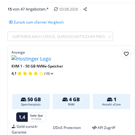
15
von 47 Angeboten.*
03.08.2026
Zurück zum vServer Vergleich
SORTIEREN NACH STATUS, DURCHSCHNITTLICHER PREIS
Anzeige
KVM 1 - 50 GB NVMe-Speicher
4,1
(18)
50 GB
4 GB
1
Speicherplatz
RAM
Anzahl vCore
Sehr Gut
1,4
01/2026
Geld-zurück-
DDoS Protection
API Zugriff
Garantie