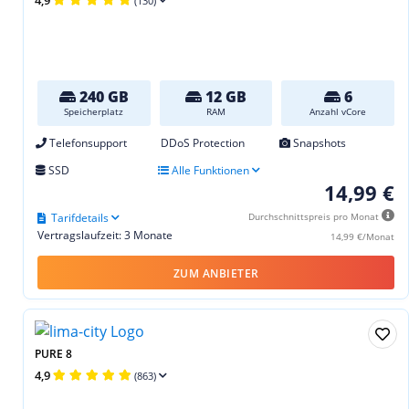
(130)
240 GB
12 GB
6
Speicherplatz
RAM
Anzahl vCore
Telefonsupport
DDoS Protection
Snapshots
SSD
Alle Funktionen
14,99 €
Tarifdetails
Durchschnittspreis pro Monat
Vertragslaufzeit: 3 Monate
14,99 €/Monat
ZUM ANBIETER
PURE 8
4,9
(863)