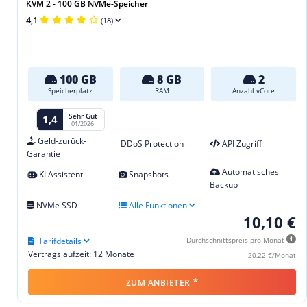
KVM 2 - 100 GB NVMe-Speicher
4,1
(18)
100 GB
8 GB
2
Speicherplatz
RAM
Anzahl vCore
Sehr Gut
1,4
01/2026
Geld-zurück-
DDoS Protection
API Zugriff
Garantie
Automatisches
KI Assistent
Snapshots
Backup
NVMe SSD
Alle Funktionen
10,10 €
Tarifdetails
Durchschnittspreis pro Monat
Vertragslaufzeit: 12 Monate
20,22 €/Monat
*
ZUM ANBIETER