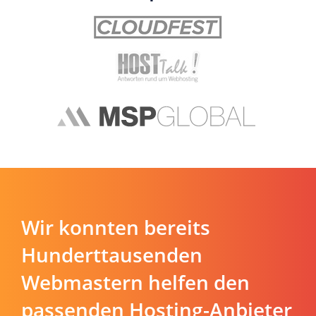
Wir konnten bereits
Hunderttausenden
Webmastern helfen den
passenden Hosting-Anbieter