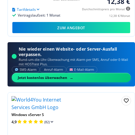
12,38 €
Tarifdetails
Durchschnittspreis pro Monat
Vertragslaufzeit: 1 Monat
12,38 €/Monat
ZUM ANGEBOT
Nie wieder einen Website- oder Server-Ausfall
verpassen.
Rund-um-die-Uhr-Überwachung mit Alarm per SMS, Anruf oder E‑Mail
mit HOSTtest Plus.
SMS‑Alarm
Anruf‑Alarm
E‑Mail‑Alarm
Jetzt kostenlos überwachen
Windows vServer S
4,9
(82)