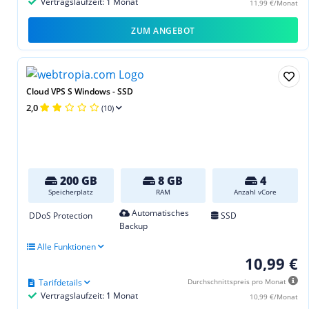
Vertragslaufzeit: 1 Monat
11,99 €/Monat
ZUM ANGEBOT
Cloud VPS S Windows - SSD
2,0
(10)
200 GB
8 GB
4
Speicherplatz
RAM
Anzahl vCore
Automatisches
DDoS Protection
SSD
Backup
Alle Funktionen
10,99 €
Tarifdetails
Durchschnittspreis pro Monat
Vertragslaufzeit: 1 Monat
10,99 €/Monat