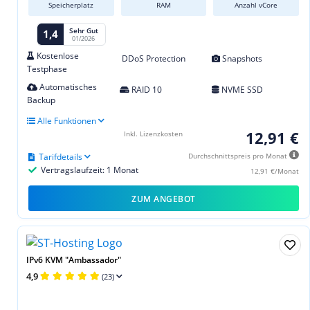
Speicherplatz
RAM
Anzahl vCore
Sehr Gut
1,4
01/2026
Kostenlose
DDoS Protection
Snapshots
Testphase
Automatisches
RAID 10
NVME SSD
Backup
Alle Funktionen
12,91 €
Inkl. Lizenzkosten
Tarifdetails
Durchschnittspreis pro Monat
Vertragslaufzeit: 1 Monat
12,91 €/Monat
ZUM ANGEBOT
IPv6 KVM "Ambassador"
4,9
(23)