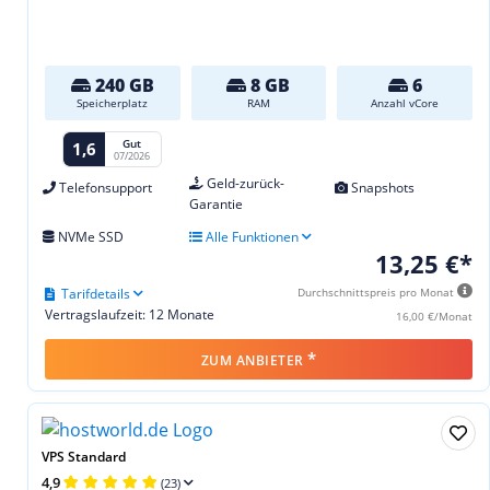
240 GB
8 GB
6
Speicherplatz
RAM
Anzahl vCore
Gut
1,6
07/2026
Geld-zurück-
Telefonsupport
Snapshots
Garantie
NVMe SSD
Alle Funktionen
13,25 €*
Tarifdetails
Durchschnittspreis pro Monat
Vertragslaufzeit: 12 Monate
16,00 €/Monat
*
ZUM ANBIETER
VPS Standard
4,9
(23)