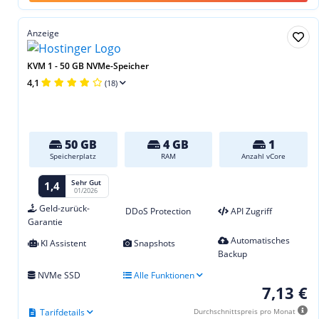
Anzeige
KVM 1 - 50 GB NVMe-Speicher
4,1
(18)
50 GB
4 GB
1
Speicherplatz
RAM
Anzahl vCore
Sehr Gut
1,4
01/2026
Geld-zurück-
DDoS Protection
API Zugriff
Garantie
Automatisches
KI Assistent
Snapshots
Backup
NVMe SSD
Alle Funktionen
7,13 €
Tarifdetails
Durchschnittspreis pro Monat