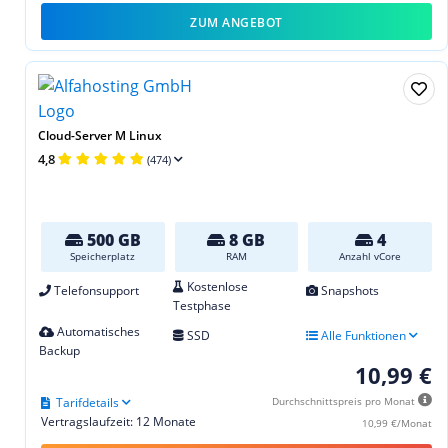
ZUM ANGEBOT
Cloud-Server M Linux
4,8
(474)
500 GB
8 GB
4
Speicherplatz
RAM
Anzahl vCore
Kostenlose
Telefonsupport
Snapshots
Testphase
Automatisches
SSD
Alle Funktionen
Backup
10,99 €
Tarifdetails
Durchschnittspreis pro Monat
Vertragslaufzeit: 12 Monate
10,99 €/Monat