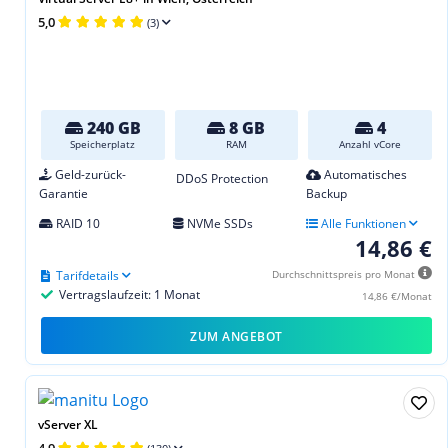
5,0
(3)
240 GB
8 GB
4
Speicherplatz
RAM
Anzahl vCore
Geld-zurück-
Automatisches
DDoS Protection
Garantie
Backup
RAID 10
NVMe SSDs
Alle Funktionen
14,86 €
Tarifdetails
Durchschnittspreis pro Monat
Vertragslaufzeit: 1 Monat
14,86 €/Monat
ZUM ANGEBOT
vServer XL
4,9