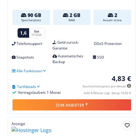
90 GB
2 GB
2
Speicherplatz
RAM
Anzahl vCore
Gut
1,6
07/2026
Geld-zurück-
Telefonsupport
DDoS Protection
Garantie
Automatisches
Snapshots
SSD
Backup
Alle Funktionen
4,83 €
Tarifdetails
Durchschnittspreis pro Monat
Vertragslaufzeit: 1 Monat
4,00 €/Monat zzgl. Setup 10,00 €
*
ZUM ANBIETER
Anzeige