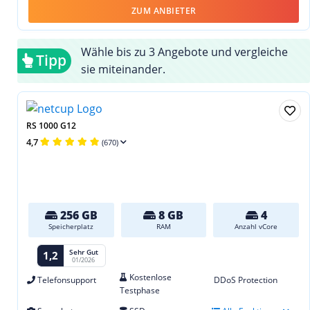
ZUM ANBIETER
Wähle bis zu 3 Angebote und vergleiche
Tipp
sie miteinander.
RS 1000 G12
4,7
(670)
256 GB
8 GB
4
Speicherplatz
RAM
Anzahl vCore
Sehr Gut
1,2
01/2026
Kostenlose
Telefonsupport
DDoS Protection
Testphase