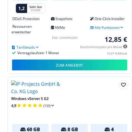
Sehr Gut
1,2
01/2026
DDoS Protection
Snapshots
One-Click-Installer
Ressourcen
NVMe
Alle Funktionen
erweiterbar
12,85 €
Exkl. Lizenzkosten
Tarifdetails
Durchschnittspreis pro Monat
Vertragslaufzeit: 1 Monat
16,07 €/Monat
ZUM ANGEBOT
Windows vServer S G2
4,9
(133)
60 GB
8 GB
4