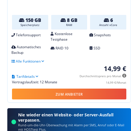
150 GB
8 GB
6
Speicherplatz
RAM
Anzahl vCore
Kostenlose
Telefonsupport
Snapshots
Testphase
Automatisches
RAID 10
SSD
Backup
Alle Funktionen
14,99 €
Tarifdetails
Durchschnittspreis pro Monat
Vertragslaufzeit: 12 Monate
14,99 €/Monat
ZUM ANBIETER
Nie wieder einen Website- oder Server-Ausfall
verpassen.
Rund-um-die-Uhr-Überwachung mit Alarm per SMS, Anruf oder E‑Mail
mit HOSTtest Plus.