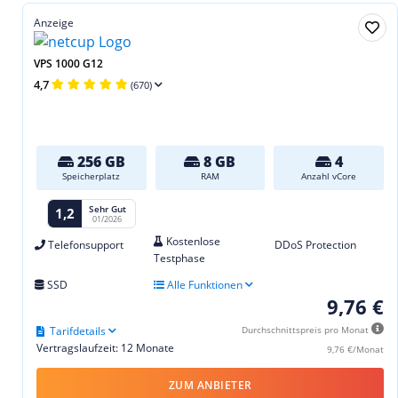
Anzeige
VPS 1000 G12
4,7
(670)
256 GB
8 GB
4
Speicherplatz
RAM
Anzahl vCore
Sehr Gut
1,2
01/2026
Kostenlose
Telefonsupport
DDoS Protection
Testphase
SSD
Alle Funktionen
9,76 €
Tarifdetails
Durchschnittspreis pro Monat
Vertragslaufzeit: 12 Monate
9,76 €/Monat
ZUM ANBIETER