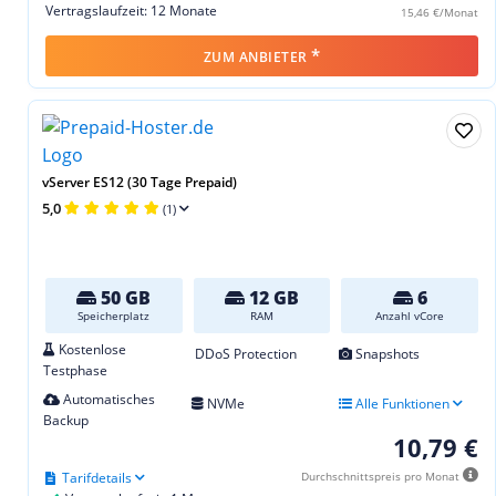
Vertragslaufzeit: 12 Monate
15,46 €/Monat
*
ZUM ANBIETER
vServer ES12 (30 Tage Prepaid)
5,0
(1)
50 GB
12 GB
6
Speicherplatz
RAM
Anzahl vCore
Kostenlose
DDoS Protection
Snapshots
Testphase
Automatisches
NVMe
Alle Funktionen
Backup
10,79 €
Tarifdetails
Durchschnittspreis pro Monat