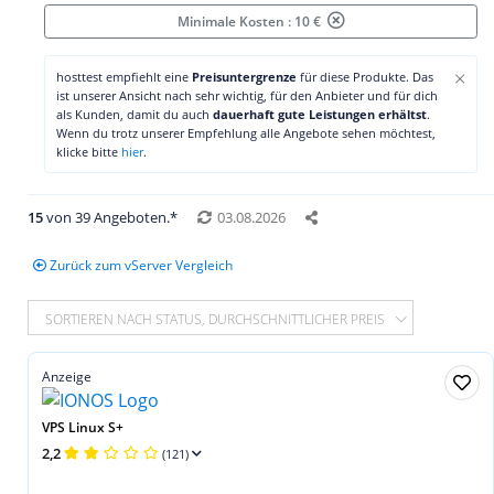
Minimale Kosten : 10 €
×
hosttest empfiehlt eine
Preisuntergrenze
für diese Produkte. Das
ist unserer Ansicht nach sehr wichtig, für den Anbieter und für dich
als Kunden, damit du auch
dauerhaft gute Leistungen erhältst
.
Wenn du trotz unserer Empfehlung alle Angebote sehen möchtest,
klicke bitte
hier
.
15
von 39 Angeboten.*
03.08.2026
Zurück zum vServer Vergleich
SORTIEREN NACH STATUS, DURCHSCHNITTLICHER PREIS
Anzeige
VPS Linux S+
2,2
(121)