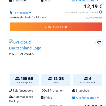
Snapshots
SSD
Alle Funktionen
12,19 €
Tarifdetails
Durchschnittspreis pro Monat
Vertragslaufzeit: 12 Monate
12,19 €/Monat
ZUM ANBIETER
VPS-3 | 99,9% SLA
100 GB
12 GB
6
Speicherplatz
RAM
Anzahl vCore
Telefonsupport
DDoS Protection
Snapshots
Automatisches
NVMe
Alle Funktionen
Backup
Exkl. Lizenzkosten