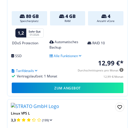
80 GB
4 GB
4
Speicherplatz
RAM
Anzahl vCore
Sehr Gut
1,2
01/2026
Automatisches
DDoS Protection
RAID 10
Backup
SSD
Alle Funktionen
12,99 €*
Tarifdetails
Durchschnittspreis pro Monat
Vertragslaufzeit: 1 Monat
12,99 €/Monat
ZUM ANGEBOT
Linux VPS L
3,3
(199)