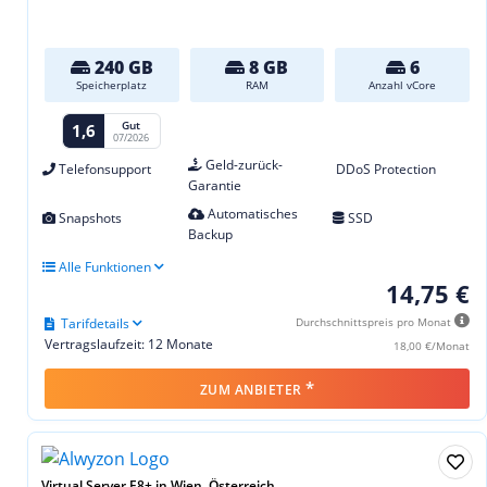
240 GB
8 GB
6
Speicherplatz
RAM
Anzahl vCore
Gut
1,6
07/2026
Geld-zurück-
Telefonsupport
DDoS Protection
Garantie
Automatisches
Snapshots
SSD
Backup
Alle Funktionen
14,75 €
Tarifdetails
Durchschnittspreis pro Monat
Vertragslaufzeit: 12 Monate
18,00 €/Monat
*
ZUM ANBIETER
Virtual Server E8+ in Wien, Österreich