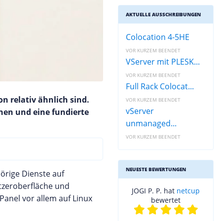
AKTUELLE AUSSCHREIBUNGEN
Colocation 4-5HE
VOR KURZEM BEENDET
VServer mit PLESK...
VOR KURZEM BEENDET
Full Rack Colocat...
n relativ ähnlich sind.
VOR KURZEM BEENDET
vServer
ehen und eine fundierte
unmanaged...
VOR KURZEM BEENDET
NEUESTE BEWERTUNGEN
örige Dienste auf
utzeroberfläche und
JOGI P. P. hat
netcup
anel vor allem auf Linux
bewertet