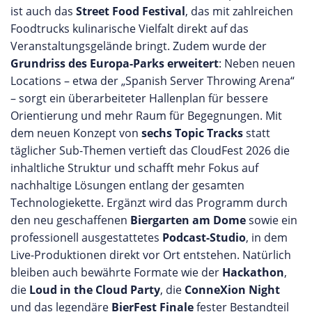
ist auch das
Street Food Festival
, das mit zahlreichen
Foodtrucks kulinarische Vielfalt direkt auf das
Veranstaltungsgelände bringt. Zudem wurde der
Grundriss des Europa-Parks erweitert
: Neben neuen
Locations – etwa der „Spanish Server Throwing Arena“
– sorgt ein überarbeiteter Hallenplan für bessere
Orientierung und mehr Raum für Begegnungen. Mit
dem neuen Konzept von
sechs Topic Tracks
statt
täglicher Sub-Themen vertieft das CloudFest 2026 die
inhaltliche Struktur und schafft mehr Fokus auf
nachhaltige Lösungen entlang der gesamten
Technologiekette. Ergänzt wird das Programm durch
den neu geschaffenen
Biergarten am Dome
sowie ein
professionell ausgestattetes
Podcast-Studio
, in dem
Live-Produktionen direkt vor Ort entstehen. Natürlich
bleiben auch bewährte Formate wie der
Hackathon
,
die
Loud in the Cloud Party
, die
ConneXion Night
und das legendäre
BierFest Finale
fester Bestandteil