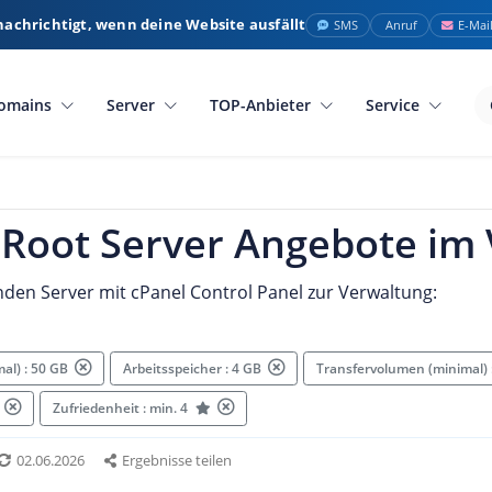
nachrichtigt, wenn deine Website ausfällt
SMS
Anruf
E-Mai
omains
Server
TOP-Anbieter
Service
Root Server Angebote im 
den Server mit cPanel Control Panel zur Verwaltung:
mal) : 50 GB
Arbeitsspeicher : 4 GB
Transfervolumen (minimal)
l
Zufriedenheit : min. 4
02.06.2026
Ergebnisse teilen