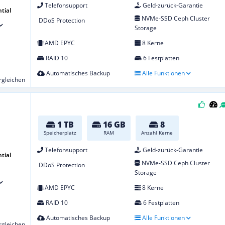
Telefonsupport
Geld-zurück-Garantie
tial
NVMe-SSD Ceph Cluster
DDoS Protection
Storage
AMD EPYC
8 Kerne
RAID 10
6 Festplatten
Automatisches Backup
Alle Funktionen
ergleichen
1 TB
16 GB
8
Speicherplatz
RAM
Anzahl Kerne
Telefonsupport
Geld-zurück-Garantie
tial
NVMe-SSD Ceph Cluster
DDoS Protection
Storage
AMD EPYC
8 Kerne
RAID 10
6 Festplatten
Automatisches Backup
Alle Funktionen
ergleichen