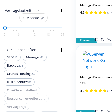
Managed Server Essen
Vertragslaufzeit max.
4,9
(7)
0
Monate
0
6
12
18
24
Tarif v
Diamant
TOP Eigenschaften
SSD
Managed
213
61
Backup
204
Grünes Hosting
259
Managed Server Essen
DDOS Schutz
181
1TB
One-Click-Installer
0
4,9
(7)
Ressourcen erweiterbar
0
API-Zugang
0
Tarif v