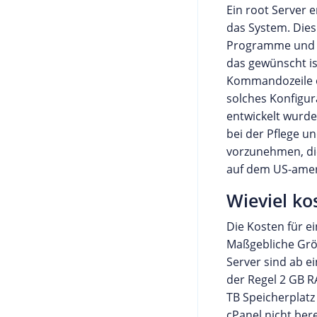
Ein root Server 
das System. Dies
Programme und A
das gewünscht is
Kommandozeile od
solches Konfigur
entwickelt wurde
bei der Pflege u
vorzunehmen, di
auf dem US-ameri
Wieviel ko
Die Kosten für e
Maßgebliche Größ
Server sind ab e
der Regel 2 GB 
TB Speicherplatz
cPanel nicht ber