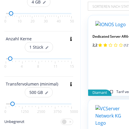
4
GB
SORTIEREN NACH STAT
0
10
20
30
40
50
Dedicated Server AR
Anzahl Kerne
2,2
(12
1
Stück
0
4
8
11
15
Transfervolumen (minimal)
Tarif v
500
GB
Diamant
0
1250
2500
3750
5000
Unbegrenzt