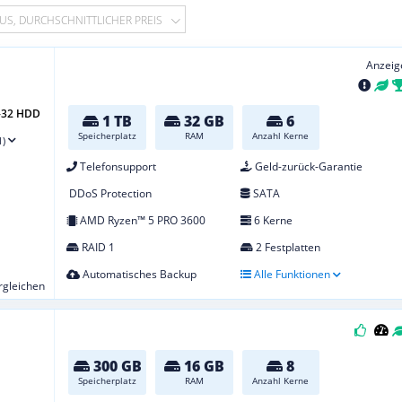
US, DURCHSCHNITTLICHER PREIS
Anzeig
6-32 HDD
1 TB
32 GB
6
Speicherplatz
RAM
Anzahl Kerne
1)
Telefonsupport
Geld-zurück-Garantie
DDoS Protection
SATA
AMD Ryzen™ 5 PRO 3600
6 Kerne
RAID 1
2 Festplatten
Automatisches Backup
Alle Funktionen
ergleichen
300 GB
16 GB
8
Speicherplatz
RAM
Anzahl Kerne