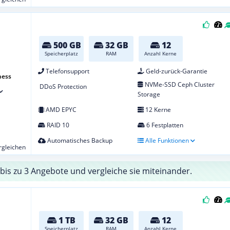
500 GB
32 GB
12
Speicherplatz
RAM
Anzahl Kerne
Telefonsupport
Geld-zurück-Garantie
ness
NVMe-SSD Ceph Cluster
DDoS Protection
Storage
AMD EPYC
12 Kerne
RAID 10
6 Festplatten
Automatisches Backup
Alle Funktionen
ergleichen
bis zu 3 Angebote und vergleiche sie miteinander.
1 TB
32 GB
12
Speicherplatz
RAM
Anzahl Kerne