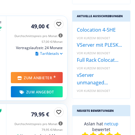
AKTUELLE AUSSCHREIBUNGEN
e
49,00 €
Colocation 4-5HE
Durchschnittspreis pro Monat
VOR KURZEM BEENDET
57,00 €/Monat
VServer mit PLESK...
Vertragslaufzeit: 24 Monate
VOR KURZEM BEENDET
Tarifdetails
Full Rack Colocat...
VOR KURZEM BEENDET
vServer
*
ZUM ANBIETER
unmanaged...
VOR KURZEM BEENDET
ZUM ANGEBOT
NEUESTE BEWERTUNGEN
79,95 €
Aslan hat
netcup
Durchschnittspreis pro Monat
bewertet
79,95 €/Monat