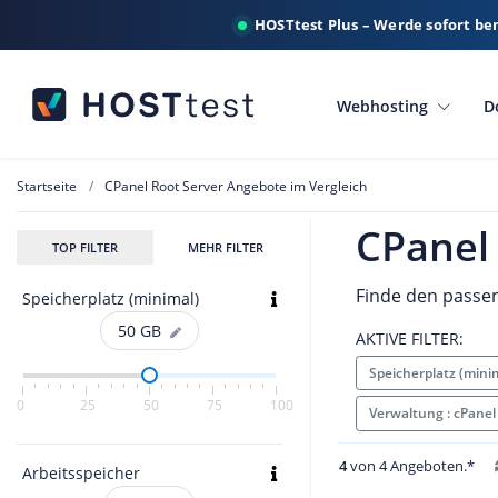
HOSTtest Plus – Werde sofort be
Webhosting
D
Startseite
CPanel Root Server Angebote im Vergleich
CPanel 
TOP FILTER
MEHR FILTER
Finde den passen
Speicherplatz (minimal)
50
GB
AKTIVE FILTER:
Speicherplatz (mini
0
25
50
75
100
Verwaltung : cPane
4
von 4 Angeboten.*
Arbeitsspeicher