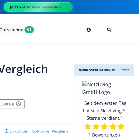
Jetzt kostenlos überwachen
l
Gutscheine
91
Vergleich
Anzeige
WEBHOSTER IM FOKUS
"Seit dem ersten Tag
 : 500 GB
hat sich Netzliving 5
Sterne verdient."
Zurück zum Root-Server Vergleich
1 Bewertungen