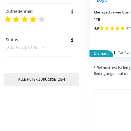
Zufriedenheit
Managed Server Busi
1TB
4,9
(7)
Status
ALLE AUSGEWÄHLT
Tarif v
Diamant
* Bei hosttest ist le
Bedingungen auf der 
ALLE FILTER ZURÜCKSETZEN