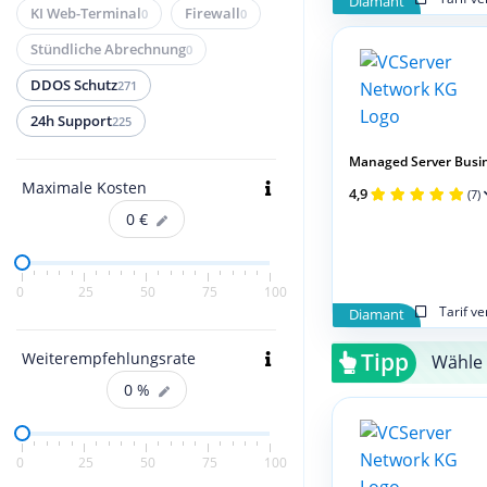
Diamant
KI Web-Terminal
Firewall
0
0
Stündliche Abrechnung
0
DDOS Schutz
271
24h Support
225
Managed Server Busi
Maximale Kosten
4,9
(7)
0
€
0
25
50
75
100
Tarif v
Diamant
Tipp
Weiterempfehlungsrate
Wähle 
0
%
0
25
50
75
100