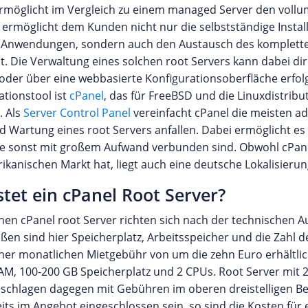
ermöglicht im Vergleich zu einem managed Server den vollum
 ermöglicht dem Kunden nicht nur die selbstständige Install
nwendungen, sondern auch den Austausch des kompletten 
t. Die Verwaltung eines solchen root Servers kann dabei dir
er über eine webbasierte Konfigurationsoberfläche erfolgen
ationstool ist
cPanel
, das für FreeBSD und die Linuxdistribu
. Als
Server Control Panel
vereinfacht cPanel die meisten ad
nd Wartung eines root Servers anfallen. Dabei ermöglicht es
e sonst mit großem Aufwand verbunden sind. Obwohl cPane
kanischen Markt hat, liegt auch eine deutsche Lokalisier
stet ein cPanel Root Server?
inen cPanel root Server richten sich nach der technischen A
en sind hier Speicherplatz, Arbeitsspeicher und die Zahl d
iner monatlichen Mietgebühr von um die zehn Euro erhältlich
RAM, 100-200 GB Speicherplatz und 2 CPUs. Root Server mi
 schlagen dagegen mit Gebühren im oberen dreistelligen Ber
eits im Angebot eingeschlossen sein, so sind die Kosten für 