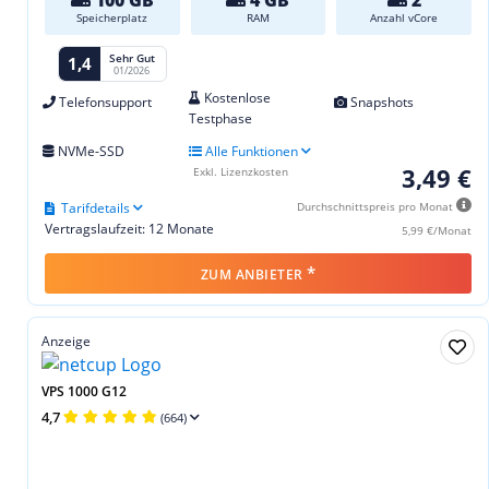
Speicherplatz
RAM
Anzahl vCore
Sehr Gut
1,4
01/2026
Kostenlose
Telefonsupport
Snapshots
Testphase
NVMe-SSD
Alle Funktionen
3,49 €
Exkl. Lizenzkosten
Tarifdetails
Durchschnittspreis pro Monat
Vertragslaufzeit: 12 Monate
5,99 €/Monat
*
ZUM ANBIETER
Anzeige
VPS 1000 G12
4,7
(664)