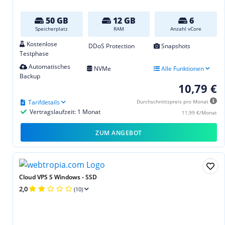
50 GB
12 GB
6
Speicherplatz
RAM
Anzahl vCore
Kostenlose
DDoS Protection
Snapshots
Testphase
Automatisches
NVMe
Alle Funktionen
Backup
10,79 €
Tarifdetails
Durchschnittspreis pro Monat
Vertragslaufzeit: 1 Monat
11,99 €/Monat
ZUM ANGEBOT
Cloud VPS S Windows - SSD
2,0
(10)