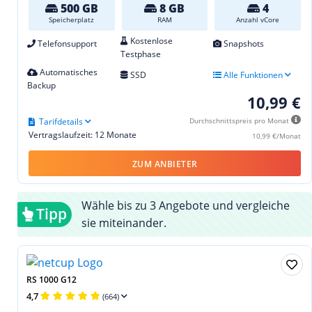
500 GB
8 GB
4
Speicherplatz
RAM
Anzahl vCore
Kostenlose
Telefonsupport
Snapshots
Testphase
Automatisches
SSD
Alle Funktionen
Backup
10,99 €
Tarifdetails
Durchschnittspreis pro Monat
Vertragslaufzeit: 12 Monate
10,99 €/Monat
ZUM ANBIETER
Wähle bis zu 3 Angebote und vergleiche
Tipp
sie miteinander.
RS 1000 G12
4,7
(664)