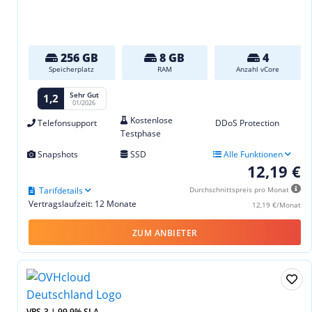
256 GB
8 GB
4
Speicherplatz
RAM
Anzahl vCore
Sehr Gut
1,2
01/2026
Kostenlose
Telefonsupport
DDoS Protection
Testphase
Snapshots
SSD
Alle Funktionen
12,19 €
Tarifdetails
Durchschnittspreis pro Monat
Vertragslaufzeit: 12 Monate
12,19 €/Monat
ZUM ANBIETER
VPS-3 | 99,9% SLA