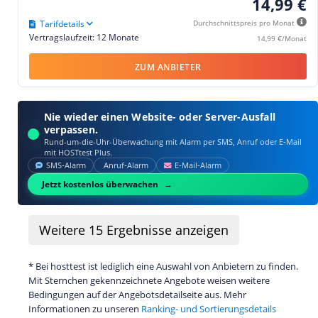
14,99 €
Tarifdetails
Durchschnittspreis pro Monat
Vertragslaufzeit: 12 Monate
14,99 €/Monat
ZUM ANBIETER
Nie wieder einen Website- oder Server-Ausfall
verpassen.
Rund-um-die-Uhr-Überwachung mit Alarm per SMS, Anruf oder E‑Mail
mit HOSTtest Plus.
SMS‑Alarm
Anruf‑Alarm
E‑Mail‑Alarm
Jetzt kostenlos überwachen
Weitere
15
Ergebnisse anzeigen
* Bei hosttest ist lediglich eine Auswahl von Anbietern zu finden.
Mit Sternchen gekennzeichnete Angebote weisen weitere
Bedingungen auf der Angebotsdetailseite aus. Mehr
Informationen zu unseren
Ranking- und Sortierungsdetails