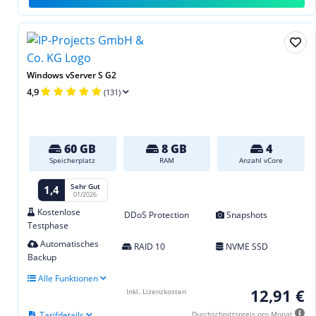
Windows vServer S G2
4,9
(131)
60 GB
8 GB
4
Speicherplatz
RAM
Anzahl vCore
Sehr Gut
1,4
01/2026
Kostenlose
DDoS Protection
Snapshots
Testphase
Automatisches
RAID 10
NVME SSD
Backup
Alle Funktionen
12,91 €
Inkl. Lizenzkosten
Tarifdetails
Durchschnittspreis pro Monat