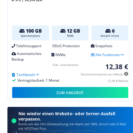
100 GB
12 GB
6
Speicherplatz
RAM
Anzahl vCore
Telefonsupport
DDoS Protection
Snapshots
Automatisches
NVMe
Alle Funktionen
Backup
12,38 €
Exkl. Lizenzkosten
Tarifdetails
Durchschnittspreis pro Monat
Vertragslaufzeit: 1 Monat
12,38 €/Monat
ZUM ANGEBOT
Nie wieder einen Website- oder Server-Ausfall
verpassen.
Rund-um-die-Uhr-Überwachung mit Alarm per SMS, Anruf oder E‑Mail
mit HOSTtest Plus.