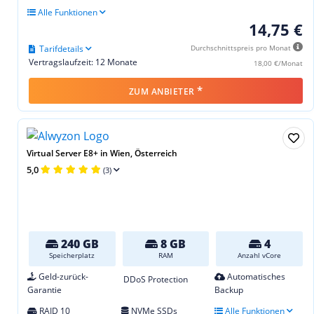
Alle Funktionen
14,75 €
Tarifdetails
Durchschnittspreis pro Monat
Vertragslaufzeit: 12 Monate
18,00 €/Monat
*
ZUM ANBIETER
Virtual Server E8+ in Wien, Österreich
5,0
(3)
240 GB
8 GB
4
Speicherplatz
RAM
Anzahl vCore
Geld-zurück-
Automatisches
DDoS Protection
Garantie
Backup
RAID 10
NVMe SSDs
Alle Funktionen