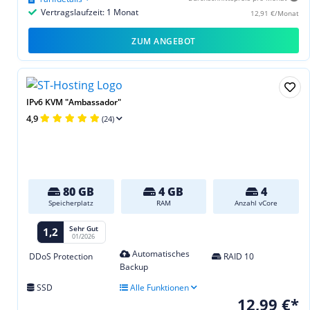
Vertragslaufzeit: 1 Monat
12,91 €/Monat
ZUM ANGEBOT
IPv6 KVM "Ambassador"
4,9
(24)
80 GB
4 GB
4
Speicherplatz
RAM
Anzahl vCore
Sehr Gut
1,2
01/2026
Automatisches
DDoS Protection
RAID 10
Backup
SSD
Alle Funktionen
12,99 €*