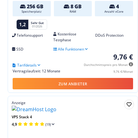
256 GB
8 GB
4
Speicherplatz
RAM
Anzahl vCore
Sehr Gut
1,2
01/2026
Kostenlose
Telefonsupport
DDoS Protection
Testphase
SSD
Alle Funktionen
9,76 €
Tarifdetails
Durchschnittspreis pro Monat
Vertragslaufzeit: 12 Monate
9,76 €/Monat
ZUM ANBIETER
Anzeige
VPS Stack 4
4,9
(19)