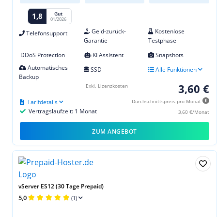
Gut
1,8
01/2026
Geld-zurück-
Kostenlose
Telefonsupport
Garantie
Testphase
DDoS Protection
KI Assistent
Snapshots
Automatisches
SSD
Alle Funktionen
Backup
3,60 €
Exkl. Lizenzkosten
Tarifdetails
Durchschnittspreis pro Monat
Vertragslaufzeit: 1 Monat
3,60 €/Monat
ZUM ANGEBOT
vServer ES12 (30 Tage Prepaid)
5,0
(1)