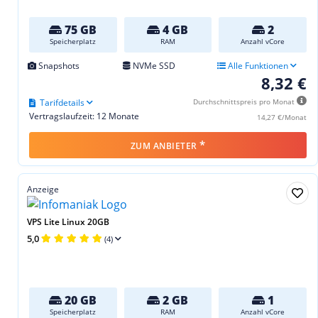
75 GB
4 GB
2
Speicherplatz
RAM
Anzahl vCore
Snapshots
NVMe SSD
Alle Funktionen
8,32 €
Tarifdetails
Durchschnittspreis pro Monat
Vertragslaufzeit: 12 Monate
14,27 €/Monat
*
ZUM ANBIETER
Anzeige
VPS Lite Linux 20GB
5,0
(4)
20 GB
2 GB
1
Speicherplatz
RAM
Anzahl vCore