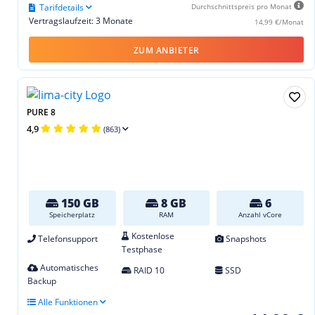
Tarifdetails
Durchschnittspreis pro Monat
Vertragslaufzeit: 3 Monate
14,99 €/Monat
ZUM ANBIETER
PURE 8
4,9
(863)
150 GB
8 GB
6
Speicherplatz
RAM
Anzahl vCore
Kostenlose
Telefonsupport
Snapshots
Testphase
Automatisches
RAID 10
SSD
Backup
Alle Funktionen