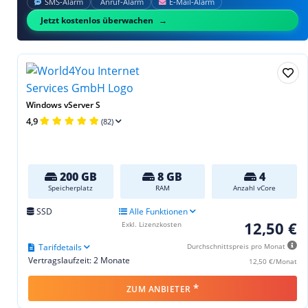
SMS‑Alarm
Anruf‑Alarm
E‑Mail‑Alarm
Jetzt kostenlos überwachen
Windows vServer S
4,9
(82)
200 GB
8 GB
4
Speicherplatz
RAM
Anzahl vCore
SSD
Alle Funktionen
12,50 €
Exkl. Lizenzkosten
Tarifdetails
Durchschnittspreis pro Monat
Vertragslaufzeit: 2 Monate
12,50 €/Monat
*
ZUM ANBIETER