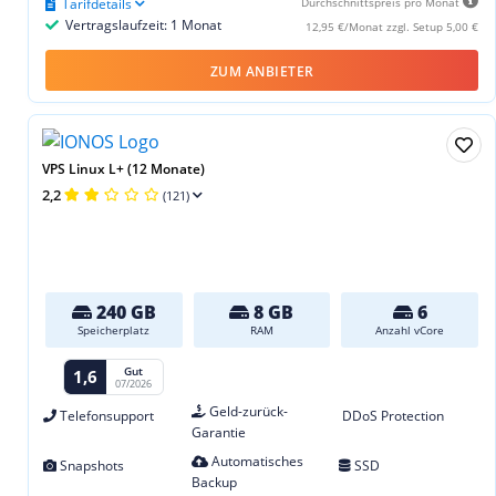
Tarifdetails
Durchschnittspreis pro Monat
Vertragslaufzeit: 1 Monat
12,95 €/Monat zzgl. Setup 5,00 €
ZUM ANBIETER
VPS Linux L+ (12 Monate)
2,2
(121)
240 GB
8 GB
6
Speicherplatz
RAM
Anzahl vCore
Gut
1,6
07/2026
Geld-zurück-
Telefonsupport
DDoS Protection
Garantie
Automatisches
Snapshots
SSD
Backup