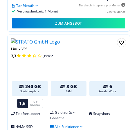
Tarifdetails
Durchschnittspreis pro Monat
Vertragslaufzeit: 1 Monat
12,99 €/Monat
ZUM ANGEBOT
Linux VPS L
3,3
(199)
240 GB
8 GB
6
Speicherplatz
RAM
Anzahl vCore
Gut
1,6
07/2026
Geld-zurück-
Telefonsupport
Snapshots
Garantie
NVMe SSD
Alle Funktionen