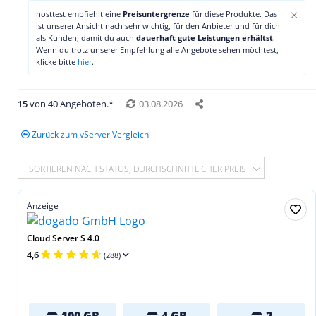
×
hosttest empfiehlt eine
Preisuntergrenze
für diese Produkte. Das
ist unserer Ansicht nach sehr wichtig, für den Anbieter und für dich
als Kunden, damit du auch
dauerhaft gute Leistungen erhältst
.
Wenn du trotz unserer Empfehlung alle Angebote sehen möchtest,
klicke bitte
hier
.
15
von 40 Angeboten.*
03.08.2026
Zurück zum vServer Vergleich
SORTIEREN NACH STATUS, DURCHSCHNITTLICHER PREIS
Anzeige
Cloud Server S 4.0
4,6
(288)
100 GB
4 GB
2