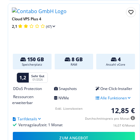
Cloud VPS Plus 4
2,1
(47)
150 GB
8 GB
4
Speicherplatz
RAM
Anzahl vCore
Sehr Gut
1,2
01/2026
DDoS Protection
Snapshots
One-Click-Installer
Ressourcen
NVMe
Alle Funktionen
erweiterbar
12,85 €
Exkl. Lizenzkosten
Tarifdetails
Durchschnittspreis pro Monat
Vertragslaufzeit: 1 Monat
16,07 €/Monat
ZUM ANGEBOT