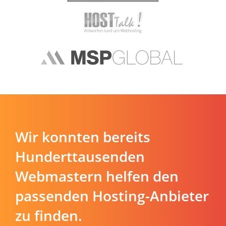
Wir konnten bereits
Hunderttausenden
Webmastern helfen den
passenden Hosting-Anbieter
zu finden.