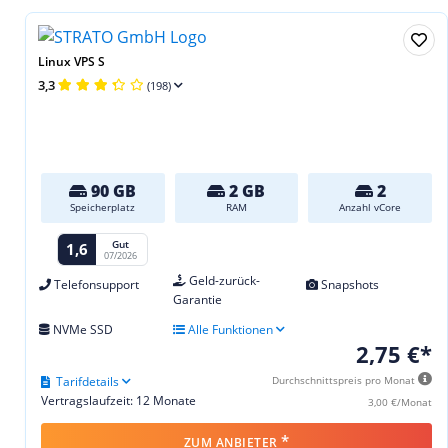
Linux VPS S
3,3
(198)
90 GB
2 GB
2
Speicherplatz
RAM
Anzahl vCore
Gut
1,6
07/2026
Geld-zurück-
Telefonsupport
Snapshots
Garantie
NVMe SSD
Alle Funktionen
2,75 €*
Tarifdetails
Durchschnittspreis pro Monat
Vertragslaufzeit: 12 Monate
3,00 €/Monat
*
ZUM ANBIETER