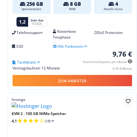
256 GB
8 GB
4
Speicherplatz
RAM
Anzahl vCore
Sehr Gut
1,2
01/2026
Kostenlose
Telefonsupport
DDoS Protection
Testphase
SSD
Alle Funktionen
9,76 €
Tarifdetails
Durchschnittspreis pro Monat
Vertragslaufzeit: 12 Monate
9,76 €/Monat
ZUM ANBIETER
Anzeige
KVM 2 - 100 GB NVMe-Speicher
4,1
(18)