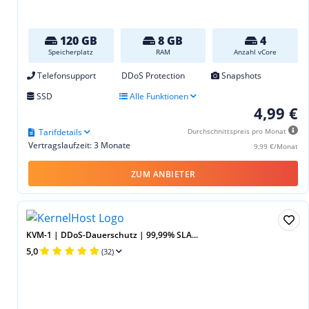
120 GB
8 GB
4
Speicherplatz
RAM
Anzahl vCore
Telefonsupport
DDoS Protection
Snapshots
SSD
Alle Funktionen
4,99 €
Tarifdetails
Durchschnittspreis pro Monat
Vertragslaufzeit: 3 Monate
9,99 €/Monat
ZUM ANBIETER
KVM-1 | DDoS-Dauerschutz | 99,99% SLA...
5,0
(32)