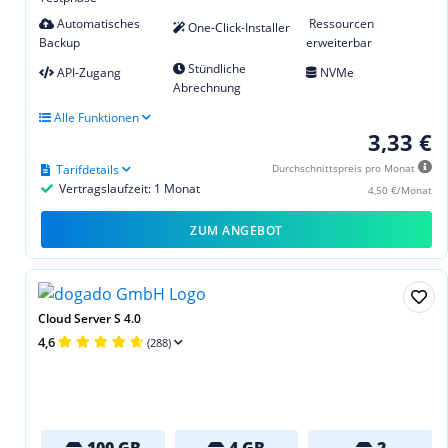
Automatisches
Ressourcen
One-Click-Installer
Backup
erweiterbar
Stündliche
API-Zugang
NVMe
Abrechnung
Alle Funktionen
3,33 €
Tarifdetails
Durchschnittspreis pro Monat
Vertragslaufzeit: 1 Monat
4,50 €/Monat
ZUM ANGEBOT
Cloud Server S 4.0
4,6
(288)
100 GB
4 GB
2