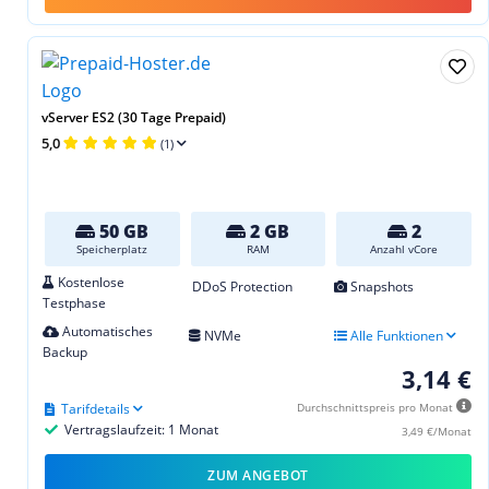
vServer ES2 (30 Tage Prepaid)
5,0
(1)
50 GB
2 GB
2
Speicherplatz
RAM
Anzahl vCore
Kostenlose
DDoS Protection
Snapshots
Testphase
Automatisches
NVMe
Alle Funktionen
Backup
3,14 €
Tarifdetails
Durchschnittspreis pro Monat
Vertragslaufzeit: 1 Monat
3,49 €/Monat
ZUM ANGEBOT