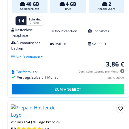
40 GB
4 GB
2
Speicherplatz
RAM
Anzahl vCore
Sehr Gut
1,4
01/2026
Kostenlose
DDoS Protection
Snapshots
Testphase
Automatisches
RAID 10
SAS SSD
Backup
Alle Funktionen
3,86 €
Tarifdetails
Durchschnittspreis pro Monat
Vertragslaufzeit: 1 Monat
3,86 €/Monat
ZUM ANGEBOT
vServer ES4 (30 Tage Prepaid)
5,0
(1)