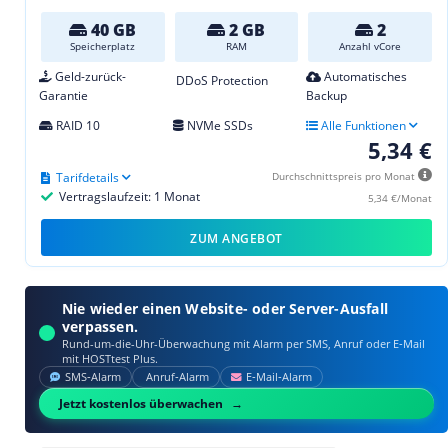
40 GB
2 GB
2
Speicherplatz
RAM
Anzahl vCore
Geld-zurück-
Automatisches
DDoS Protection
Garantie
Backup
RAID 10
NVMe SSDs
Alle Funktionen
5,34 €
Tarifdetails
Durchschnittspreis pro Monat
Vertragslaufzeit: 1 Monat
5,34 €/Monat
ZUM ANGEBOT
Nie wieder einen Website- oder Server-Ausfall
verpassen.
Rund-um-die-Uhr-Überwachung mit Alarm per SMS, Anruf oder E‑Mail
mit HOSTtest Plus.
SMS‑Alarm
Anruf‑Alarm
E‑Mail‑Alarm
Jetzt kostenlos überwachen