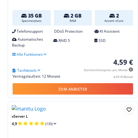
35 GB
2 GB
2
Speicherplatz
RAM
Anzahl vCore
Telefonsupport
DDoS Protection
KI Assistent
Automatisches
RAID 5
SSD
Backup
Alle Funktionen
4,59 €
Tarifdetails
Durchschnittspreis pro Monat
Vertragslaufzeit: 12 Monate
4,59 €/Monat
ZUM ANBIETER
vServer L
4,9
(130)