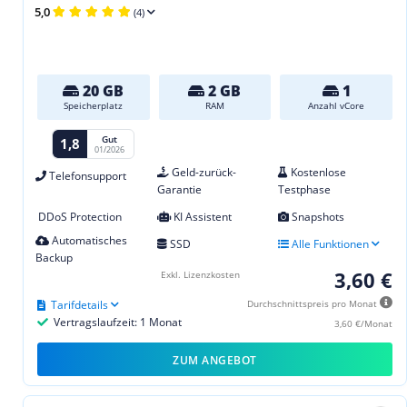
5,0
(4)
20 GB
2 GB
1
Speicherplatz
RAM
Anzahl vCore
Gut
1,8
01/2026
Geld-zurück-
Kostenlose
Telefonsupport
Garantie
Testphase
DDoS Protection
KI Assistent
Snapshots
Automatisches
SSD
Alle Funktionen
Backup
3,60 €
Exkl. Lizenzkosten
Tarifdetails
Durchschnittspreis pro Monat
Vertragslaufzeit: 1 Monat
3,60 €/Monat
ZUM ANGEBOT