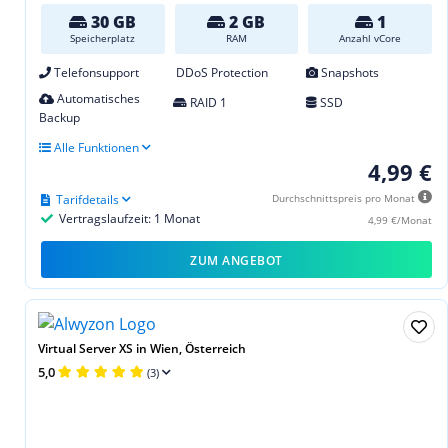
30 GB
2 GB
1
Speicherplatz
RAM
Anzahl vCore
Telefonsupport
DDoS Protection
Snapshots
Automatisches
RAID 1
SSD
Backup
Alle Funktionen
4,99 €
Tarifdetails
Durchschnittspreis pro Monat
Vertragslaufzeit: 1 Monat
4,99 €/Monat
ZUM ANGEBOT
Virtual Server XS in Wien, Österreich
5,0
(3)