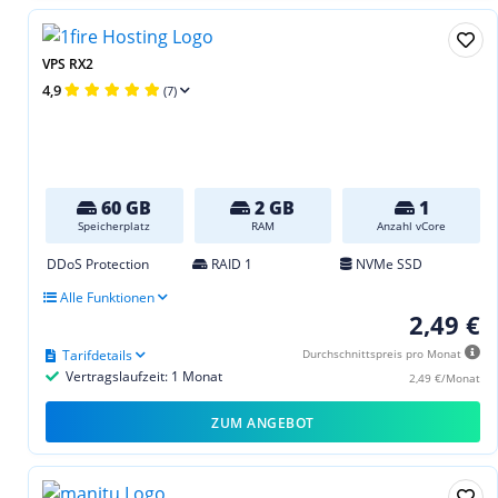
VPS RX2
4,9
(7)
60 GB
2 GB
1
Speicherplatz
RAM
Anzahl vCore
DDoS Protection
RAID 1
NVMe SSD
Alle Funktionen
2,49 €
Tarifdetails
Durchschnittspreis pro Monat
Vertragslaufzeit: 1 Monat
2,49 €/Monat
ZUM ANGEBOT