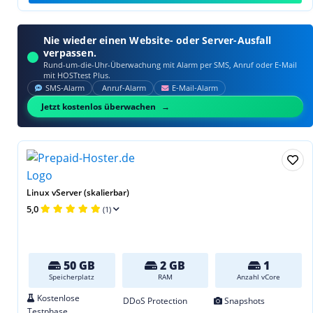
Nie wieder einen Website- oder Server-Ausfall
verpassen.
Rund-um-die-Uhr-Überwachung mit Alarm per SMS, Anruf oder E‑Mail
mit HOSTtest Plus.
SMS‑Alarm
Anruf‑Alarm
E‑Mail‑Alarm
Jetzt kostenlos überwachen
Linux vServer (skalierbar)
5,0
(1)
50 GB
2 GB
1
Speicherplatz
RAM
Anzahl vCore
Kostenlose
DDoS Protection
Snapshots
Testphase