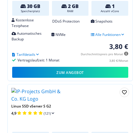
30 GB
2 GB
1
Speicherplatz
RAM
Anzahl vCore
Kostenlose
DDoS Protection
Snapshots
Testphase
Automatisches
NVMe
Alle Funktionen
Backup
3,80 €
Tarifdetails
Durchschnittspreis pro Monat
Vertragslaufzeit: 1 Monat
3,80 €/Monat
ZUM ANGEBOT
Linux SSD vServer S G2
4,9
(121)