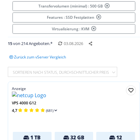
Transfervolumen (minimal) : 500 GB
Features : SSD Festplatten
Virtualisierung : KVM
15
von 214 Angeboten.*
03.08.2026
Zurück zum vServer Vergleich
SORTIEREN NACH STATUS, DURCHSCHNITTLICHER PREIS
Anzeige
VPS 4000 G12
4,7
(681)
1 TB
32 GB
12