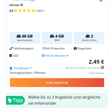
vServer M
4,9
(130)
60 GB
4 GB
2
Speicherplatz
RAM
Anzahl vCore
Telefonsupport
DDoS Protection
Snapshots
SSD
Alle Funktionen
2,49 €
Tarifdetails
Durchschnittspreis pro Monat
Vertragslaufzeit: 3 Monate
4,99 €/Monat
ZUM ANBIETER
Wähle bis zu 3 Angebote und vergleiche
Tipp
sie miteinander.