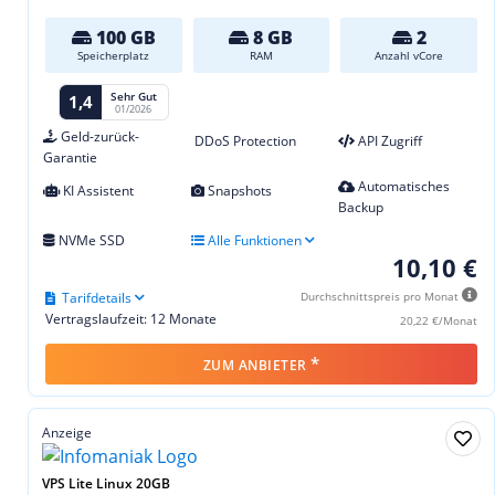
100 GB
8 GB
2
Speicherplatz
RAM
Anzahl vCore
Sehr Gut
1,4
01/2026
Geld-zurück-
DDoS Protection
API Zugriff
Garantie
Automatisches
KI Assistent
Snapshots
Backup
NVMe SSD
Alle Funktionen
10,10 €
Tarifdetails
Durchschnittspreis pro Monat
Vertragslaufzeit: 12 Monate
20,22 €/Monat
*
ZUM ANBIETER
Anzeige
VPS Lite Linux 20GB