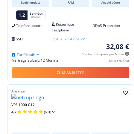
Speicherplatz
RAM
Anzahl vCore
Sehr Gut
1,2
01/2026
Kostenlose
Telefonsupport
DDoS Protection
Testphase
SSD
Alle Funktionen
32,08 €
Tarifdetails
Durchschnittspreis pro Monat
Vertragslaufzeit: 12 Monate
32,08 €/Monat
ZUM ANBIETER
Anzeige
VPS 1000 G12
4,7
(681)