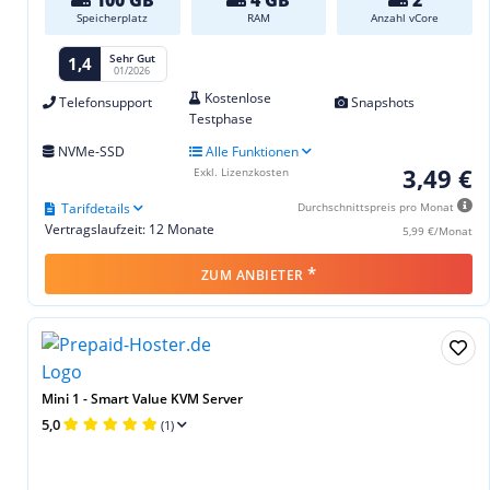
Speicherplatz
RAM
Anzahl vCore
Sehr Gut
1,4
01/2026
Kostenlose
Telefonsupport
Snapshots
Testphase
NVMe-SSD
Alle Funktionen
3,49 €
Exkl. Lizenzkosten
Tarifdetails
Durchschnittspreis pro Monat
Vertragslaufzeit: 12 Monate
5,99 €/Monat
*
ZUM ANBIETER
Mini 1 - Smart Value KVM Server
5,0
(1)