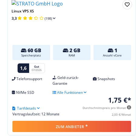
Linux VPS XS
3,3
(198)
60 GB
2 GB
1
Speicherplatz
RAM
Anzahl vCore
Gut
1,6
07/2026
Geld-zurück-
Telefonsupport
Snapshots
Garantie
NVMe SSD
Alle Funktionen
1,75 €*
Tarifdetails
Durchschnittspreis pro Monat
Vertragslaufzeit: 12 Monate
2,00 €/Monat
*
ZUM ANBIETER