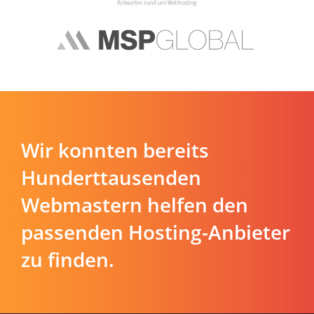
Wir konnten bereits
Hunderttausenden
Webmastern helfen den
passenden Hosting-Anbieter
zu finden.