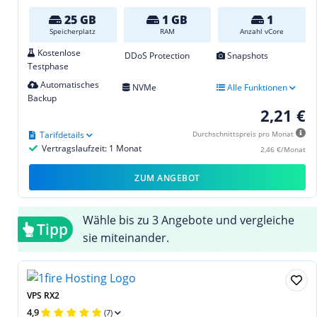
25 GB
1 GB
1
Speicherplatz
RAM
Anzahl vCore
Kostenlose
DDoS Protection
Snapshots
Testphase
Automatisches
NVMe
Alle Funktionen
Backup
2,21 €
Tarifdetails
Durchschnittspreis pro Monat
Vertragslaufzeit: 1 Monat
2,46 €/Monat
ZUM ANGEBOT
Wähle bis zu 3 Angebote und vergleiche
Tipp
sie miteinander.
VPS RX2
4,9
(7)