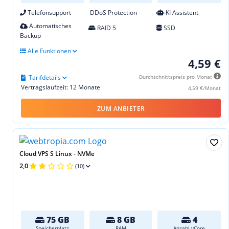
Telefonsupport
DDoS Protection
KI Assistent
Automatisches
RAID 5
SSD
Backup
Alle Funktionen
4,59 €
Tarifdetails
Durchschnittspreis pro Monat
Vertragslaufzeit: 12 Monate
4,59 €/Monat
ZUM ANBIETER
Cloud VPS S Linux - NVMe
2,0
(10)
75 GB
8 GB
4
Speicherplatz
RAM
Anzahl vCore