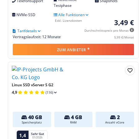
Telefonsupport
Snapshots
Testphase
NVMe-SSD
Alle Funktionen
3,49 €
Exkl. Lizenzkosten
Tarifdetails
Durchschnittspreis pro Monat
Vertragslaufzeit: 12 Monate
5,99 €/Monat
*
ZUM ANBIETER
Linux SSD vServer S G2
4,9
(116)
40 GB
4 GB
2
Speicherplatz
RAM
Anzahl vCore
Sehr Gut
1,4
01/2026