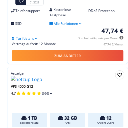
1,2
01/2026
Kostenlose
Telefonsupport
DDoS Protection
Testphase
SSD
Alle Funktionen
47,74 €
Tarifdetails
Durchschnittspreis pro Monat
Vertragslaufzeit: 12 Monate
47,74 €/Monat
ZUM ANBIETER
Anzeige
VPS 4000 G12
4,7
(686)
1 TB
32 GB
12
Speicherplatz
RAM
Anzahl vCore