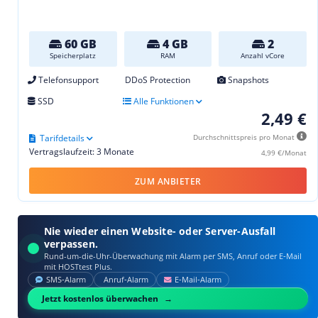
60 GB
4 GB
2
Speicherplatz
RAM
Anzahl vCore
Telefonsupport
DDoS Protection
Snapshots
SSD
Alle Funktionen
2,49 €
Tarifdetails
Durchschnittspreis pro Monat
Vertragslaufzeit: 3 Monate
4,99 €/Monat
ZUM ANBIETER
Nie wieder einen Website- oder Server-Ausfall
verpassen.
Rund-um-die-Uhr-Überwachung mit Alarm per SMS, Anruf oder E‑Mail
mit HOSTtest Plus.
SMS‑Alarm
Anruf‑Alarm
E‑Mail‑Alarm
Jetzt kostenlos überwachen