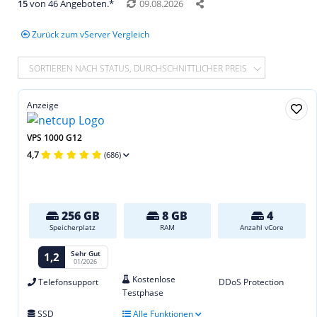
15
von 46 Angeboten.*
09.08.2026
Zurück zum vServer Vergleich
SORTIEREN NACH STATUS, DURCHSCHNITTLICHER PREIS
Anzeige
VPS 1000 G12
4,7
(686)
256 GB
8 GB
4
Speicherplatz
RAM
Anzahl vCore
Sehr Gut
1,2
01/2026
Kostenlose
Telefonsupport
DDoS Protection
Testphase
SSD
Alle Funktionen