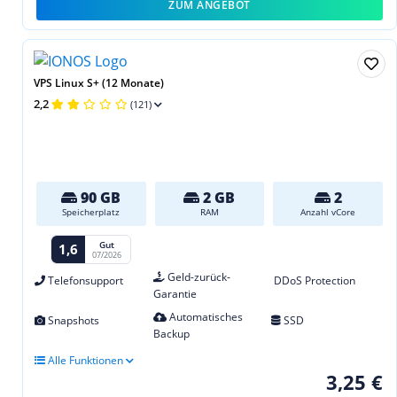
ZUM ANGEBOT
VPS Linux S+ (12 Monate)
2,2
(121)
90 GB
2 GB
2
Speicherplatz
RAM
Anzahl vCore
Gut
1,6
07/2026
Geld-zurück-
Telefonsupport
DDoS Protection
Garantie
Automatisches
Snapshots
SSD
Backup
Alle Funktionen
3,25 €