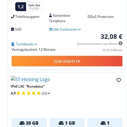
Sehr Gut
1,2
01/2026
Kostenlose
Telefonsupport
DDoS Protection
Testphase
SSD
Alle Funktionen
32,08 €
Tarifdetails
Durchschnittspreis pro Monat
Vertragslaufzeit: 12 Monate
32,08 €/Monat
ZUM ANBIETER
IPv6 LXC "Runabout"
4,9
(23)
30 GB
1 GB
1