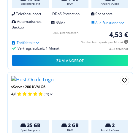
Speicherplatz
RAM
Anzahl vCore
Telefonsupport
DDoS Protection
Snapshots
Automatisches
NVMe
Alle Funktionen
Backup
4,53 €
Exkl. Lizenzkosten
Tarifdetails
Durchschnittspreis pro Monat
Vertragslaufzeit: 1 Monat
4,53 €/Monat
ZUM ANGEBOT
vServer 200 KVM G6
4,8
(39)
35 GB
2 GB
2
Speicherplatz
RAM
Anzahl vCore