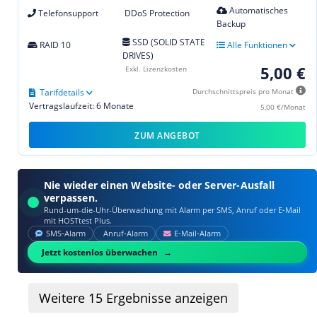
Automatisches
Telefonsupport
DDoS Protection
Backup
SSD (SOLID STATE
RAID 10
Alle Funktionen
DRIVES)
5,00 €
Exkl. Lizenzkosten
Tarifdetails
Durchschnittspreis pro Monat
Vertragslaufzeit: 6 Monate
5,00 €/Monat
ZUM ANGEBOT
Nie wieder einen Website- oder Server-Ausfall
verpassen.
Rund-um-die-Uhr-Überwachung mit Alarm per SMS, Anruf oder E‑Mail
mit HOSTtest Plus.
SMS‑Alarm
Anruf‑Alarm
E‑Mail‑Alarm
Jetzt kostenlos überwachen
Weitere
15
Ergebnisse anzeigen