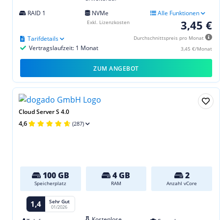
RAID 1
NVMe
Alle Funktionen
3,45 €
Exkl. Lizenzkosten
Tarifdetails
Durchschnittspreis pro Monat
Vertragslaufzeit: 1 Monat
3,45 €/Monat
ZUM ANGEBOT
Cloud Server S 4.0
4,6
(287)
100 GB
4 GB
2
Speicherplatz
RAM
Anzahl vCore
Sehr Gut
1,4
01/2026
Kostenlose