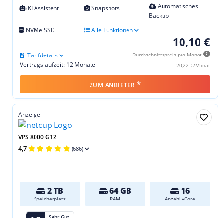
Automatisches
KI Assistent
Snapshots
Backup
NVMe SSD
Alle Funktionen
10,10 €
Tarifdetails
Durchschnittspreis pro Monat
Vertragslaufzeit: 12 Monate
20,22 €/Monat
*
ZUM ANBIETER
Anzeige
VPS 8000 G12
4,7
(686)
2 TB
64 GB
16
Speicherplatz
RAM
Anzahl vCore
Sehr Gut