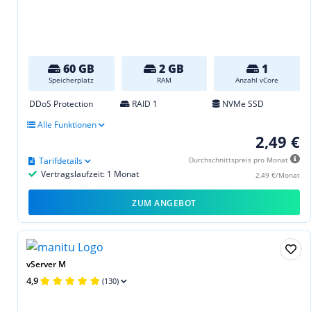
60 GB
2 GB
1
Speicherplatz
RAM
Anzahl vCore
DDoS Protection
RAID 1
NVMe SSD
Alle Funktionen
2,49 €
Tarifdetails
Durchschnittspreis pro Monat
Vertragslaufzeit: 1 Monat
2,49 €/Monat
ZUM ANGEBOT
vServer M
4,9
(130)