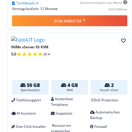
Tarifdetails
Durchschnittspreis pro Monat
Vertragslaufzeit: 12 Monate
4,00 €/Monat
*
ZUM ANBIETER
NVMe vServer XS KVM
5,0
(9)
50 GB
4 GB
2
Speicherplatz
RAM
Anzahl vCore
Kostenlose
Telefonsupport
DDoS Protection
Testphase
Automatisches
KI Assistent
Snapshots
Backup
Ressourcen
One-Click-Installer
Firewall
erweiterbar