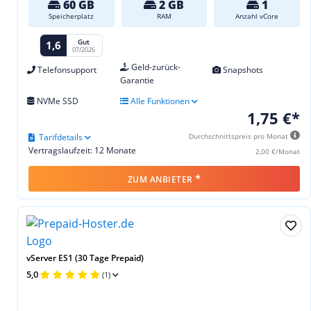
60 GB
2 GB
1
Speicherplatz
RAM
Anzahl vCore
Gut
1,6
07/2026
Geld-zurück-
Telefonsupport
Snapshots
Garantie
NVMe SSD
Alle Funktionen
1,75 €*
Tarifdetails
Durchschnittspreis pro Monat
Vertragslaufzeit: 12 Monate
2,00 €/Monat
*
ZUM ANBIETER
vServer ES1 (30 Tage Prepaid)
5,0
(1)