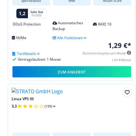
Speicherplatz
RAM
Anzahl vCore
Sehr Gut
1,2
01/2026
Automatisches
DDoS Protection
RAID 10
Backup
NVMe
Alle Funktionen
1,29 €*
Tarifdetails
Durchschnittspreis pro Monat
Vertragslaufzeit: 1 Monat
1,29 €/Monat
ZUM ANGEBOT
Linux VPS XS
3,3
(199)