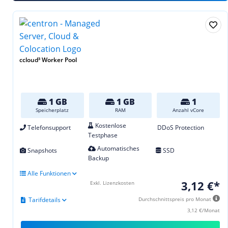
ccloud³ Worker Pool
1 GB
1 GB
1
Speicherplatz
RAM
Anzahl vCore
Kostenlose
Telefonsupport
DDoS Protection
Testphase
Automatisches
Snapshots
SSD
Backup
Alle Funktionen
3,12 €*
Exkl. Lizenzkosten
Tarifdetails
Durchschnittspreis pro Monat
3,12 €/Monat