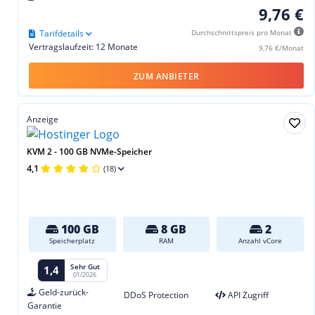
9,76 €
Tarifdetails
Durchschnittspreis pro Monat
Vertragslaufzeit: 12 Monate
9,76 €/Monat
ZUM ANBIETER
Anzeige
KVM 2 - 100 GB NVMe-Speicher
4,1
(18)
100 GB
8 GB
2
Speicherplatz
RAM
Anzahl vCore
Sehr Gut
1,4
01/2026
Geld-zurück-
DDoS Protection
API Zugriff
Garantie