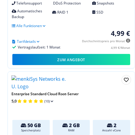
Telefonsupport
DDoS Protection
Snapshots
Automatisches
RAID 1
SSD
Backup
Alle Funktionen
4,99 €
Tarifdetails
Durchschnittspreis pro Monat
Vertragslaufzeit: 1 Monat
4,99 €/Monat
ZUM ANGEBOT
Enterprise Standard Cloud Root-Server
5,0
(10)
50 GB
2 GB
2
Speicherplatz
RAM
Anzahl vCore