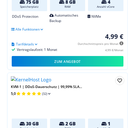
75 GB
8 GB
4
Speicherplatz
RAM
Anzahl vCore
Automatisches
DDoS Protection
NVMe
Backup
Alle Funktionen
4,99 €
Tarifdetails
Durchschnittspreis pro Monat
Vertragslaufzeit: 1 Monat
4,99 €/Monat
ZUM ANGEBOT
KVM-1 | DDoS-Dauerschutz | 99,99% SLA...
5,0
(32)
30 GB
2 GB
1