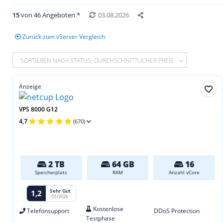
15
von 46 Angeboten.*
03.08.2026
Zurück zum vServer Vergleich
SORTIEREN NACH STATUS, DURCHSCHNITTLICHER PREIS
Anzeige
VPS 8000 G12
4,7
(670)
2 TB
64 GB
16
Speicherplatz
RAM
Anzahl vCore
Sehr Gut
1,2
01/2026
Kostenlose
Telefonsupport
DDoS Protection
Testphase