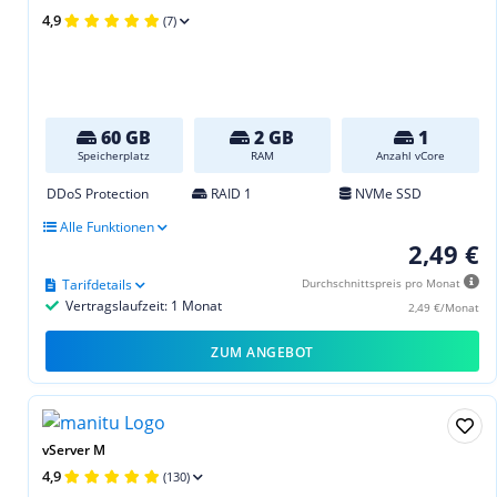
4,9
(7)
60 GB
2 GB
1
Speicherplatz
RAM
Anzahl vCore
DDoS Protection
RAID 1
NVMe SSD
Alle Funktionen
2,49 €
Tarifdetails
Durchschnittspreis pro Monat
Vertragslaufzeit: 1 Monat
2,49 €/Monat
ZUM ANGEBOT
vServer M
4,9
(130)