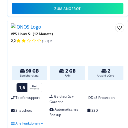
ZUM ANGEBOT
VPS Linux S+ (12 Monate)
2,2
(121)
90 GB
2 GB
2
Speicherplatz
RAM
Anzahl vCore
Gut
1,6
07/2026
Geld-zurück-
Telefonsupport
DDoS Protection
Garantie
Automatisches
Snapshots
SSD
Backup
Alle Funktionen