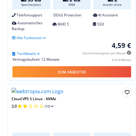
Speicherplatz
RAM
Anzahl vCore
Telefonsupport
DDoS Protection
KI Assistent
Automatisches
RAID 5
SSD
Backup
Alle Funktionen
4,59 €
Tarifdetails
Durchschnittspreis pro Monat
Vertragslaufzeit: 12 Monate
4,59 €/Monat
ZUM ANBIETER
Cloud VPS S Linux - NVMe
2,0
(10)