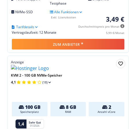
Testphase
NVMe-SSD
Alle Funktionen
3,49 €
Exkl. Lizenzkosten
Tarifdetails
Durchschnittspreis pro Monat
Vertragslaufzeit: 12 Monate
5,99 €/Monat
*
ZUM ANBIETER
Anzeige
KVM 2 - 100 GB NVMe-Speicher
4,1
(18)
100 GB
8 GB
2
Speicherplatz
RAM
Anzahl vCore
Sehr Gut
1,4
01/2026