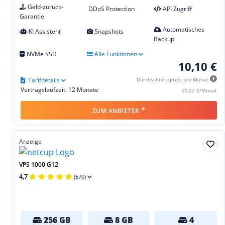
Geld-zurück-
DDoS Protection
API Zugriff
Garantie
Automatisches
KI Assistent
Snapshots
Backup
NVMe SSD
Alle Funktionen
10,10 €
Tarifdetails
Durchschnittspreis pro Monat
Vertragslaufzeit: 12 Monate
20,22 €/Monat
*
ZUM ANBIETER
Anzeige
VPS 1000 G12
4,7
(670)
256 GB
8 GB
4