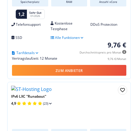
Speicherplatz
RAM
Anzahl vCore
Sehr Gut
1,2
01/2026
Kostenlose
Telefonsupport
DDoS Protection
Testphase
SSD
Alle Funktionen
9,76 €
Tarifdetails
Durchschnittspreis pro Monat
Vertragslaufzeit: 12 Monate
9,76 €/Monat
ZUM ANBIETER
IPv6 LXC "Runabout"
4,9
(23)