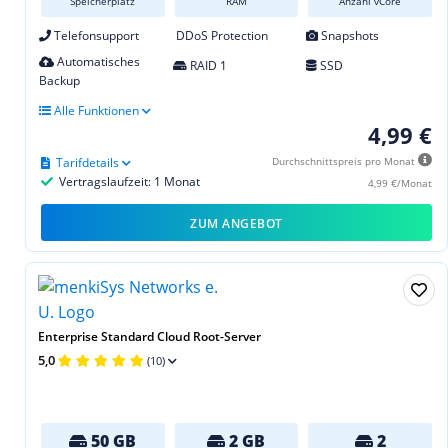
Speicherplatz
RAM
Anzahl vCore
Telefonsupport
DDoS Protection
Snapshots
Automatisches
RAID 1
SSD
Backup
Alle Funktionen
4,99 €
Tarifdetails
Durchschnittspreis pro Monat
Vertragslaufzeit: 1 Monat
4,99 €/Monat
ZUM ANGEBOT
Enterprise Standard Cloud Root-Server
5,0
(10)
50 GB
2 GB
2