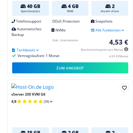
40 GB
4 GB
2
Speicherplatz
RAM
Anzahl vCore
Telefonsupport
DDoS Protection
Snapshots
Automatisches
NVMe
Alle Funktionen
Backup
4,53 €
Exkl. Lizenzkosten
Tarifdetails
Durchschnittspreis pro Monat
Vertragslaufzeit: 1 Monat
4,53 €/Monat
ZUM ANGEBOT
vServer 200 KVM G6
4,8
(39)
35 GB
2 GB
2