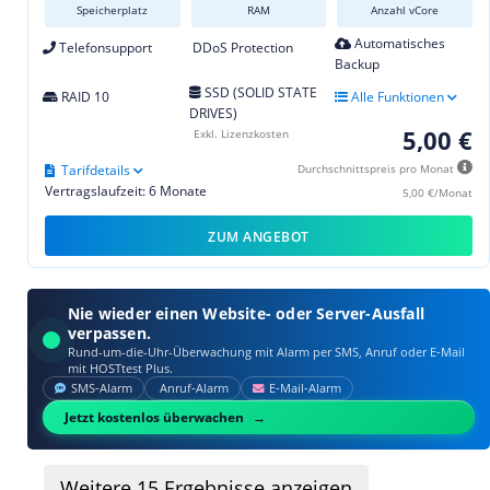
Speicherplatz
RAM
Anzahl vCore
Automatisches
Telefonsupport
DDoS Protection
Backup
SSD (SOLID STATE
RAID 10
Alle Funktionen
DRIVES)
5,00 €
Exkl. Lizenzkosten
Tarifdetails
Durchschnittspreis pro Monat
Vertragslaufzeit: 6 Monate
5,00 €/Monat
ZUM ANGEBOT
Nie wieder einen Website- oder Server-Ausfall
verpassen.
Rund-um-die-Uhr-Überwachung mit Alarm per SMS, Anruf oder E‑Mail
mit HOSTtest Plus.
SMS‑Alarm
Anruf‑Alarm
E‑Mail‑Alarm
Jetzt kostenlos überwachen
Weitere
15
Ergebnisse anzeigen