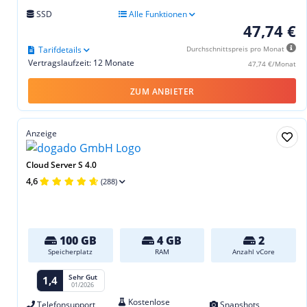
SSD
Alle Funktionen
47,74 €
Tarifdetails
Durchschnittspreis pro Monat
Vertragslaufzeit: 12 Monate
47,74 €/Monat
ZUM ANBIETER
Anzeige
Cloud Server S 4.0
4,6
(288)
100 GB
4 GB
2
Speicherplatz
RAM
Anzahl vCore
Sehr Gut
1,4
01/2026
Kostenlose
Telefonsupport
Snapshots