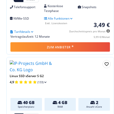
Kostenlose
Telefonsupport
Snapshots
Testphase
NVMe-SSD
Alle Funktionen
3,49 €
Exkl. Lizenzkosten
Tarifdetails
Durchschnittspreis pro Monat
Vertragslaufzeit: 12 Monate
5,99 €/Monat
*
ZUM ANBIETER
Linux SSD vServer S G2
4,9
(133)
40 GB
4 GB
2
Speicherplatz
RAM
Anzahl vCore