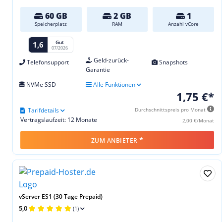
60 GB
2 GB
1
Speicherplatz
RAM
Anzahl vCore
Gut
1,6
07/2026
Geld-zurück-
Telefonsupport
Snapshots
Garantie
NVMe SSD
Alle Funktionen
1,75 €*
Tarifdetails
Durchschnittspreis pro Monat
Vertragslaufzeit: 12 Monate
2,00 €/Monat
*
ZUM ANBIETER
vServer ES1 (30 Tage Prepaid)
5,0
(1)