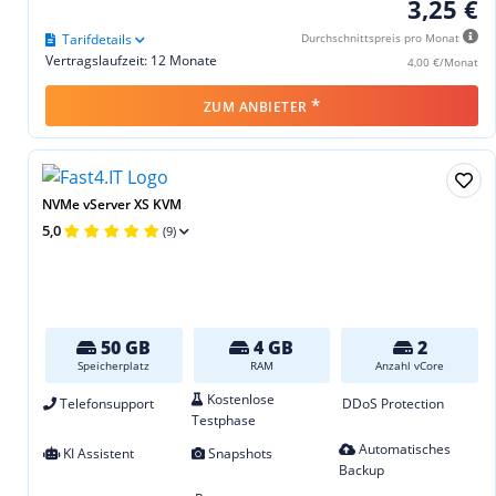
3,25 €
Tarifdetails
Durchschnittspreis pro Monat
Vertragslaufzeit: 12 Monate
4,00 €/Monat
*
ZUM ANBIETER
NVMe vServer XS KVM
5,0
(9)
50 GB
4 GB
2
Speicherplatz
RAM
Anzahl vCore
Kostenlose
Telefonsupport
DDoS Protection
Testphase
Automatisches
KI Assistent
Snapshots
Backup