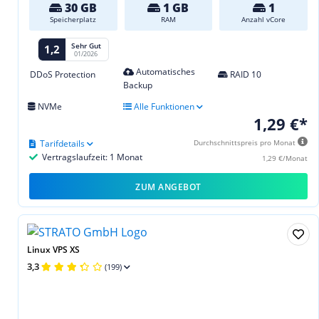
30 GB
1 GB
1
Speicherplatz
RAM
Anzahl vCore
Sehr Gut
1,2
01/2026
Automatisches
DDoS Protection
RAID 10
Backup
NVMe
Alle Funktionen
1,29 €*
Tarifdetails
Durchschnittspreis pro Monat
Vertragslaufzeit: 1 Monat
1,29 €/Monat
ZUM ANGEBOT
Linux VPS XS
3,3
(199)