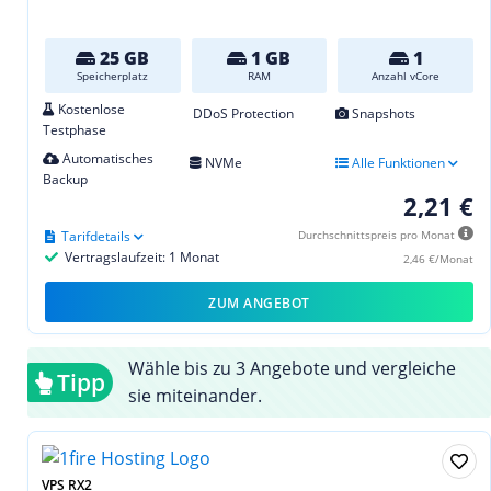
25 GB
1 GB
1
Speicherplatz
RAM
Anzahl vCore
Kostenlose
DDoS Protection
Snapshots
Testphase
Automatisches
NVMe
Alle Funktionen
Backup
2,21 €
Tarifdetails
Durchschnittspreis pro Monat
Vertragslaufzeit: 1 Monat
2,46 €/Monat
ZUM ANGEBOT
Wähle bis zu 3 Angebote und vergleiche
Tipp
sie miteinander.
VPS RX2