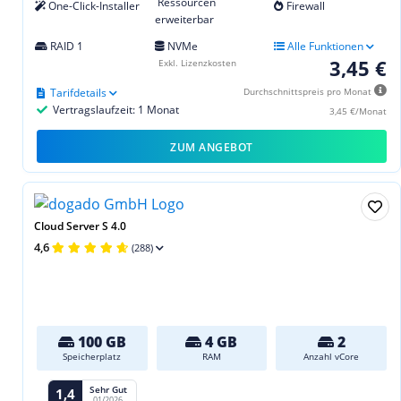
Ressourcen
One-Click-Installer
Firewall
erweiterbar
RAID 1
NVMe
Alle Funktionen
3,45 €
Exkl. Lizenzkosten
Tarifdetails
Durchschnittspreis pro Monat
Vertragslaufzeit: 1 Monat
3,45 €/Monat
ZUM ANGEBOT
Cloud Server S 4.0
4,6
(288)
100 GB
4 GB
2
Speicherplatz
RAM
Anzahl vCore
Sehr Gut
1,4
01/2026