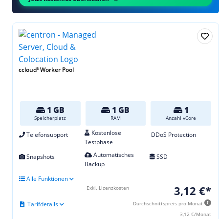
ccloud³ Worker Pool
1 GB
1 GB
1
Speicherplatz
RAM
Anzahl vCore
Kostenlose
Telefonsupport
DDoS Protection
Testphase
Automatisches
Snapshots
SSD
Backup
Alle Funktionen
3,12 €*
Exkl. Lizenzkosten
Tarifdetails
Durchschnittspreis pro Monat
3,12 €/Monat