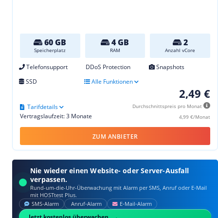
60 GB
4 GB
2
Speicherplatz
RAM
Anzahl vCore
Telefonsupport
DDoS Protection
Snapshots
SSD
Alle Funktionen
2,49 €
Tarifdetails
Durchschnittspreis pro Monat
Vertragslaufzeit: 3 Monate
4,99 €/Monat
ZUM ANBIETER
Nie wieder einen Website- oder Server-Ausfall
verpassen.
Rund-um-die-Uhr-Überwachung mit Alarm per SMS, Anruf oder E‑Mail
mit HOSTtest Plus.
SMS‑Alarm
Anruf‑Alarm
E‑Mail‑Alarm
Jetzt kostenlos überwachen