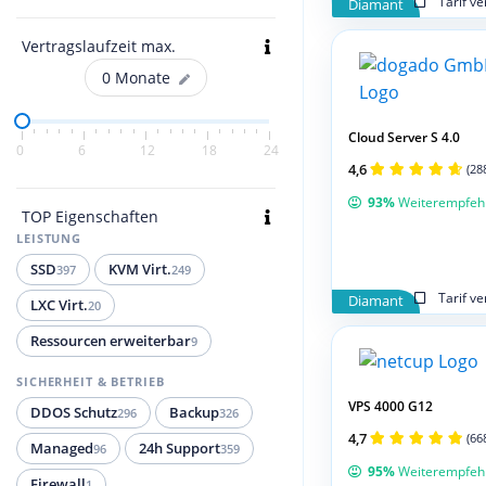
Tarif v
Diamant
Vertragslaufzeit max.
0
Monate
Cloud Server S 4.0
0
6
12
18
24
4,6
(28
93%
Weiterempfeh
TOP Eigenschaften
LEISTUNG
SSD
KVM Virt.
397
249
Tarif v
Diamant
LXC Virt.
20
Ressourcen erweiterbar
9
SICHERHEIT & BETRIEB
VPS 4000 G12
DDOS Schutz
Backup
296
326
4,7
(66
Managed
24h Support
96
359
95%
Weiterempfeh
Firewall
1