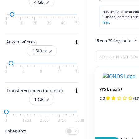
4
GB
hosttest empfiehlt ei
Kunden, damit du au
hier
.
0
10
20
30
40
50
15
von 39 Angeboten.*
Anzahl vCores
1
Stück
SORTIEREN NACH STAT
0
4
8
11
15
VPS Linux S+
Transfervolumen (minimal)
2,2
(12
1
GB
0
1250
2500
3750
5000
Unbegrenzt