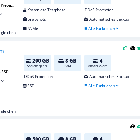
Prepa...
Kostenlose Testphase
DDoS Protection
Snapshots
Automatisches Backup
NVMe
Alle Funktionen
ergleichen
200 GB
8 GB
4
Speicherplatz
RAM
Anzahl vCore
- SSD
DDoS Protection
Automatisches Backup
SSD
Alle Funktionen
ergleichen
500 GB
8 GB
4