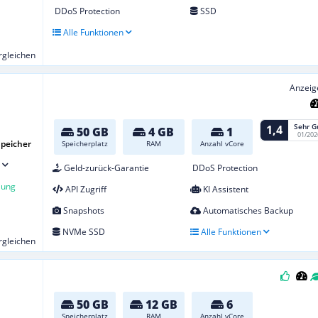
DDoS Protection
SSD
Alle Funktionen
ergleichen
Anzeig
Sehr G
1,4
50 GB
4 GB
1
01/202
peicher
Speicherplatz
RAM
Anzahl vCore
Geld-zurück-Garantie
DDoS Protection
lung
API Zugriff
KI Assistent
Snapshots
Automatisches Backup
NVMe SSD
Alle Funktionen
ergleichen
50 GB
12 GB
6
Speicherplatz
RAM
Anzahl vCore