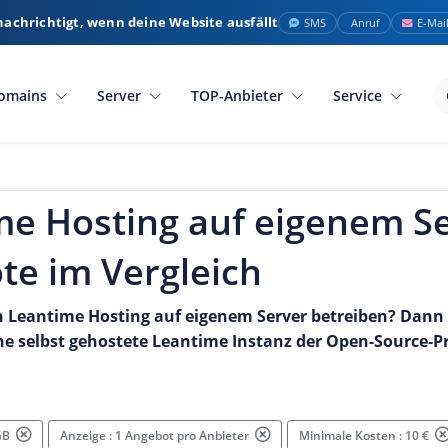
nachrichtigt, wenn deine Website ausfällt
SMS
Anruf
E-Mai
omains
Server
TOP-Anbieter
Service
me Hosting auf eigenem Se
te im Vergleich
 Leantime Hosting auf eigenem Server betreiben? Dann 
ne selbst gehostete Leantime Instanz der Open-Source
 GB
Anzeige : 1 Angebot pro Anbieter
Minimale Kosten : 10 €