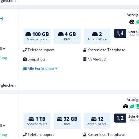
ergleichen
Anzeig
Sehr G
1,4
100 GB
4 GB
2
01/202
Speicherplatz
RAM
Anzahl vCore
8)
Telefonsupport
Kostenlose Testphase
lung
Snapshots
NVMe-SSD
Alle Funktionen
ergleichen
Anzeig
Sehr G
1,2
1 TB
32 GB
12
01/202
Speicherplatz
RAM
Anzahl vCore
8)
Telefonsupport
Kostenlose Testphase
lung