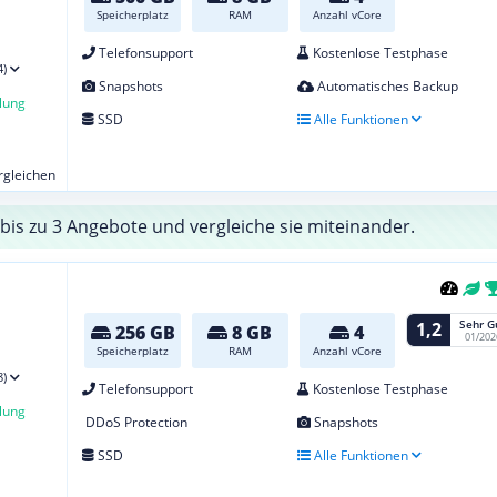
Speicherplatz
RAM
Anzahl vCore
Telefonsupport
Kostenlose Testphase
4)
Snapshots
Automatisches Backup
lung
SSD
Alle Funktionen
ergleichen
bis zu 3 Angebote und vergleiche sie miteinander.
Sehr G
1,2
256 GB
8 GB
4
01/202
Speicherplatz
RAM
Anzahl vCore
8)
Telefonsupport
Kostenlose Testphase
lung
DDoS Protection
Snapshots
SSD
Alle Funktionen