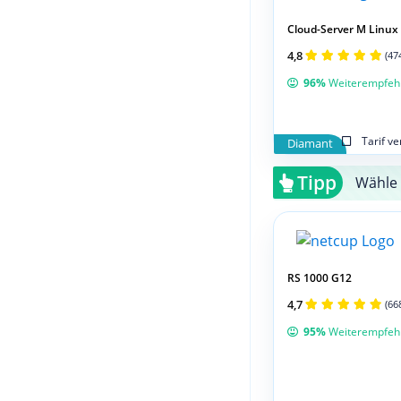
Cloud-Server M Linux
4,8
(47
96%
Weiterempfeh
Tarif v
Diamant
Tipp
Wähle 
RS 1000 G12
4,7
(66
95%
Weiterempfeh