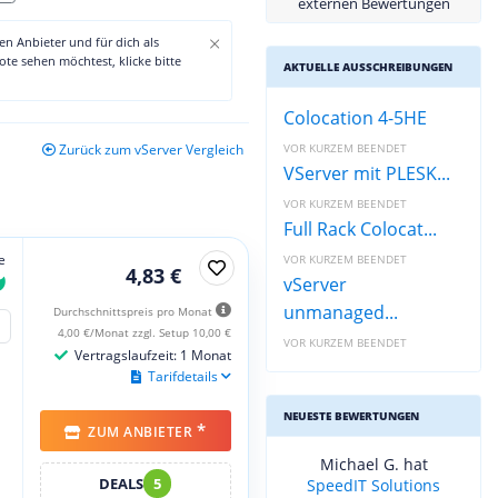
externen Bewertungen
×
den Anbieter und für dich als
te sehen möchtest, klicke bitte
AKTUELLE AUSSCHREIBUNGEN
Colocation 4-5HE
VOR KURZEM BEENDET
Zurück zum vServer Vergleich
VServer mit PLESK...
VOR KURZEM BEENDET
Full Rack Colocat...
e
VOR KURZEM BEENDET
4,83 €
vServer
unmanaged...
Durchschnittspreis pro Monat
4,00 €/Monat zzgl. Setup 10,00 €
VOR KURZEM BEENDET
Vertragslaufzeit: 1 Monat
Tarifdetails
NEUESTE BEWERTUNGEN
*
ZUM ANBIETER
Michael G. hat
DEALS
5
SpeedIT Solutions