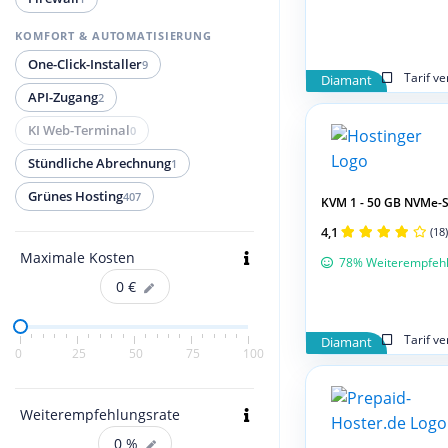
KOMFORT & AUTOMATISIERUNG
One-Click-Installer
9
Tarif v
Diamant
API-Zugang
2
KI Web-Terminal
0
Stündliche Abrechnung
1
Grünes Hosting
407
KVM 1 - 50 GB NVMe-S
4,1
(18)
Maximale Kosten
78% Weiterempfeh
0
€
Tarif v
Diamant
0
25
50
75
100
Weiterempfehlungsrate
0
%