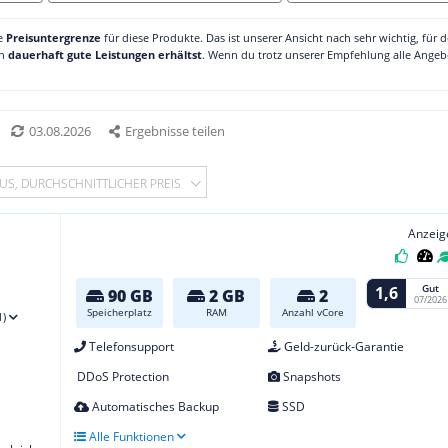
ne
Preisuntergrenze
für diese Produkte. Das ist unserer Ansicht nach sehr wichtig, für 
ch
dauerhaft gute Leistungen erhältst
. Wenn du trotz unserer Empfehlung alle Angebo
03.08.2026
Ergebnisse teilen
US, DURCHSCHNITTLICHER PREIS
Anzeig
Gut
1,6
90 GB
2 GB
2
07/2026
Speicherplatz
RAM
Anzahl vCore
1)
Telefonsupport
Geld-zurück-Garantie
DDoS Protection
Snapshots
Automatisches Backup
SSD
Alle Funktionen