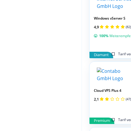
Windows vServer S
4,9
(82)
100%
Weiterempfe
Tarif v
Diamant
Cloud VPS Plus 4
2,1
(47)
Tarif v
Premium