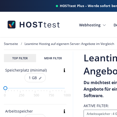
HOSTtest Plus – Werde sofort be
Webhosting
D
Startseite
Leantime Hosting auf eigenem Server: Angebote im Vergleich
Leanti
TOP FILTER
MEHR FILTER
Angebo
Speicherplatz (minimal)
1
GB
Du möchtest ein
Angebote für ei
Software.
0
250
500
750
1000
AKTIVE FILTER:
Arbeitsspeicher
Arbeitsspeicher : 4