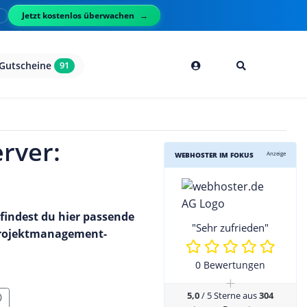
Jetzt kostenlos überwachen
l
Gutscheine
91
rver:
Anzeige
WEBHOSTER IM FOKUS
findest du hier passende
"Sehr zufrieden"
-Projektmanagement-
0 Bewertungen
+
5,0
/ 5 Sterne aus
304