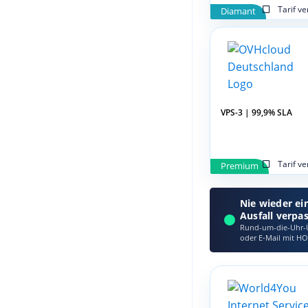
Tarif v
Diamant
VPS-3 | 99,9% SLA
Tarif v
Premium
Nie wieder ei
Ausfall verpa
Rund-um-die-Uhr-Ü
oder E‑Mail mit HO