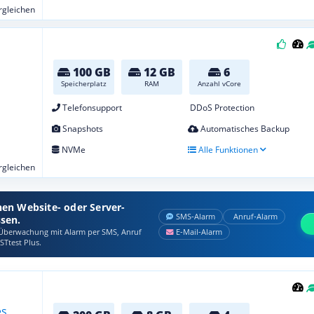
ergleichen
100 GB
12 GB
6
Speicherplatz
RAM
Anzahl vCore
Telefonsupport
DDoS Protection
Snapshots
Automatisches Backup
NVMe
Alle Funktionen
ergleichen
nen Website- oder Server-
SMS‑Alarm
Anruf‑Alarm
ssen.
berwachung mit Alarm per SMS, Anruf
E‑Mail‑Alarm
STtest Plus.