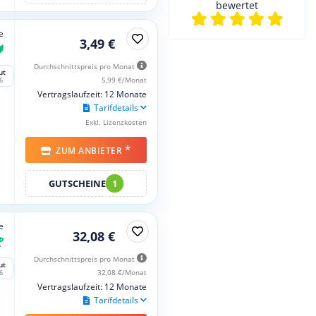
bewertet
e
3,49 €
Durchschnittspreis pro Monat
ut
5,99 €/Monat
6
Vertragslaufzeit: 12 Monate
Tarifdetails
Exkl. Lizenzkosten
*
ZUM ANBIETER
GUTSCHEINE
1
e
32,08 €
Durchschnittspreis pro Monat
ut
32,08 €/Monat
6
Vertragslaufzeit: 12 Monate
Tarifdetails