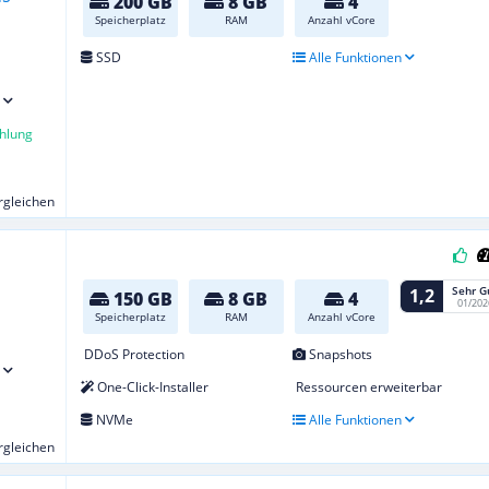
200 GB
8 GB
4
Speicherplatz
RAM
Anzahl vCore
SSD
Alle Funktionen
hlung
ergleichen
Sehr G
1,2
150 GB
8 GB
4
01/202
Speicherplatz
RAM
Anzahl vCore
DDoS Protection
Snapshots
One-Click-Installer
Ressourcen erweiterbar
NVMe
Alle Funktionen
ergleichen