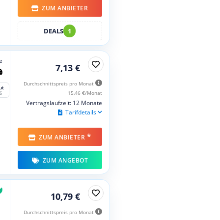
ZUM ANBIETER
DEALS
1
e
7,13 €
Durchschnittspreis pro Monat
ut
15,46 €/Monat
6
Vertragslaufzeit: 12 Monate
Tarifdetails
*
ZUM ANBIETER
ZUM ANGEBOT
10,79 €
Durchschnittspreis pro Monat