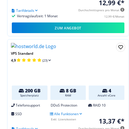
12,99 €*
Tarifdetails
Durchschnittspreis pro Monat
Vertragslaufzeit: 1 Monat
12,99 €/Monat
ZUM ANGEBOT
VPS Standard
4,9
(23)
200 GB
8 GB
4
Speicherplatz
RAM
Anzahl vCore
Telefonsupport
DDoS Protection
RAID 10
SSD
Alle Funktionen
13,37 €*
Exkl. Lizenzkosten
Tarifdetails
Durchschnittspreis pro Monat