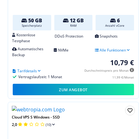
50 GB
12 GB
6
Speicherplatz
RAM
Anzahl vCore
Kostenlose
DDoS Protection
Snapshots
Testphase
Automatisches
NVMe
Alle Funktionen
Backup
10,79 €
Tarifdetails
Durchschnittspreis pro Monat
Vertragslaufzeit: 1 Monat
11,99 €/Monat
ZUM ANGEBOT
Cloud VPS S Windows - SSD
2,0
(10)