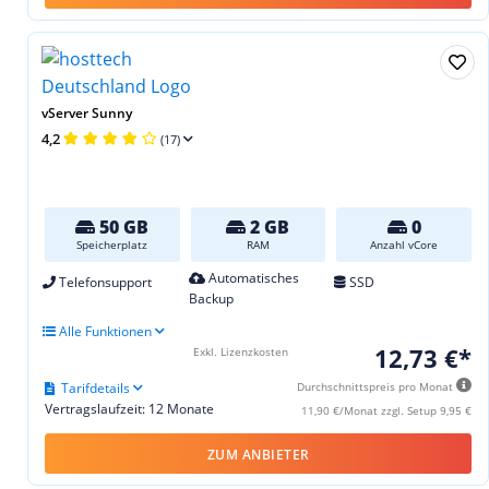
vServer Sunny
4,2
(17)
50 GB
2 GB
0
Speicherplatz
RAM
Anzahl vCore
Automatisches
Telefonsupport
SSD
Backup
Alle Funktionen
12,73 €*
Exkl. Lizenzkosten
Tarifdetails
Durchschnittspreis pro Monat
Vertragslaufzeit: 12 Monate
11,90 €/Monat zzgl. Setup 9,95 €
ZUM ANBIETER