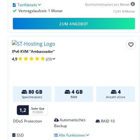
Tarifdetails
Durchschnittspreis pro Monat
Vertragslaufzeit: 1 Monat
12,91 €/Monat
ZUM ANGEBOT
IPv6 KVM "Ambassador"
4,9
(23)
80 GB
4 GB
4
Speicherplatz
RAM
Anzahl vCore
Sehr Gut
1,2
01/2026
Automatisches
DDoS Protection
RAID 10
Backup
SSD
Alle Funktionen