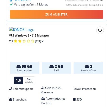
Vertragslaufzeit: 1 Monat
12,95 €/Monat zzgl. Setup 5,00 €
ZUM ANBIETER
VPS Windows S+ (12 Monate)
2,2
(121)
90 GB
2 GB
2
Speicherplatz
RAM
Anzahl vCore
Gut
1,6
07/2026
Geld-zurück-
Telefonsupport
DDoS Protection
Garantie
Automatisches
Snapshots
SSD
Backup