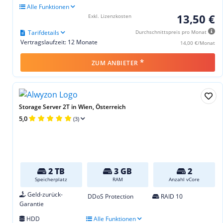
Alle Funktionen
13,50 €
Exkl. Lizenzkosten
Tarifdetails
Durchschnittspreis pro Monat
Vertragslaufzeit: 12 Monate
14,00 €/Monat
*
ZUM ANBIETER
Storage Server 2T in Wien, Österreich
5,0
(3)
2 TB
3 GB
2
Speicherplatz
RAM
Anzahl vCore
Geld-zurück-
DDoS Protection
RAID 10
Garantie
HDD
Alle Funktionen