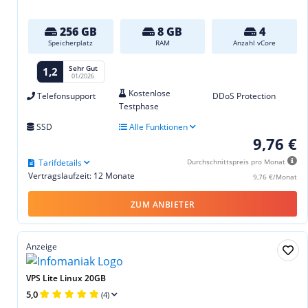
256 GB
8 GB
4
Speicherplatz
RAM
Anzahl vCore
Sehr Gut
1,2
01/2026
Kostenlose
Telefonsupport
DDoS Protection
Testphase
SSD
Alle Funktionen
9,76 €
Tarifdetails
Durchschnittspreis pro Monat
Vertragslaufzeit: 12 Monate
9,76 €/Monat
ZUM ANBIETER
Anzeige
VPS Lite Linux 20GB
5,0
(4)