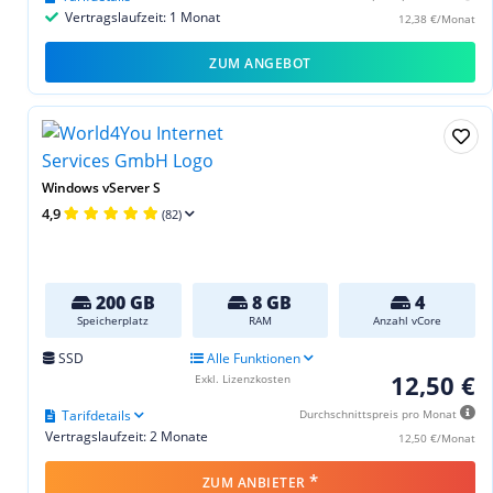
Vertragslaufzeit: 1 Monat
12,38 €/Monat
ZUM ANGEBOT
Windows vServer S
4,9
(82)
200 GB
8 GB
4
Speicherplatz
RAM
Anzahl vCore
SSD
Alle Funktionen
12,50 €
Exkl. Lizenzkosten
Tarifdetails
Durchschnittspreis pro Monat
Vertragslaufzeit: 2 Monate
12,50 €/Monat
*
ZUM ANBIETER