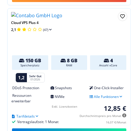
Cloud VPS Plus 4
2,1
(47)
150 GB
8 GB
4
Speicherplatz
RAM
Anzahl vCore
Sehr Gut
1,2
01/2026
DDoS Protection
Snapshots
One-Click-Installer
Ressourcen
NVMe
Alle Funktionen
erweiterbar
12,85 €
Exkl. Lizenzkosten
Tarifdetails
Durchschnittspreis pro Monat
Vertragslaufzeit: 1 Monat
16,07 €/Monat