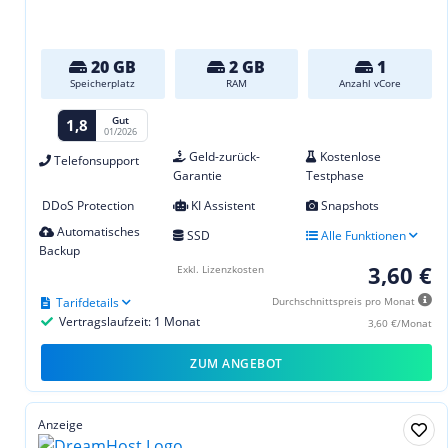
20 GB
2 GB
1
Speicherplatz
RAM
Anzahl vCore
Gut
1,8
01/2026
Geld-zurück-
Kostenlose
Telefonsupport
Garantie
Testphase
DDoS Protection
KI Assistent
Snapshots
Automatisches
SSD
Alle Funktionen
Backup
3,60 €
Exkl. Lizenzkosten
Tarifdetails
Durchschnittspreis pro Monat
Vertragslaufzeit: 1 Monat
3,60 €/Monat
ZUM ANGEBOT
Anzeige