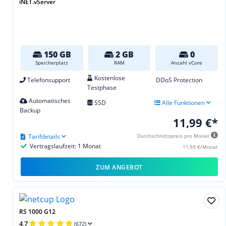
iNET.vServer
150 GB
2 GB
0
Speicherplatz
RAM
Anzahl vCore
Kostenlose
Telefonsupport
DDoS Protection
Testphase
Automatisches
SSD
Alle Funktionen
Backup
11,99 €*
Tarifdetails
Durchschnittspreis pro Monat
Vertragslaufzeit: 1 Monat
11,99 €/Monat
ZUM ANGEBOT
RS 1000 G12
4,7
(672)