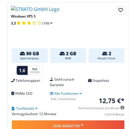
Windows VPS S
3,3
(199)
90 GB
2 GB
2
Speicherplatz
RAM
Anzahl vCore
Gut
1,6
07/2026
Geld-zurück-
Telefonsupport
Snapshots
Garantie
NVMe SSD
Alle Funktionen
12,75 €*
Exkl. Lizenzkosten
Tarifdetails
Durchschnittspreis pro Monat
Vertragslaufzeit: 12 Monate
13,00 €/Monat
*
ZUM ANBIETER