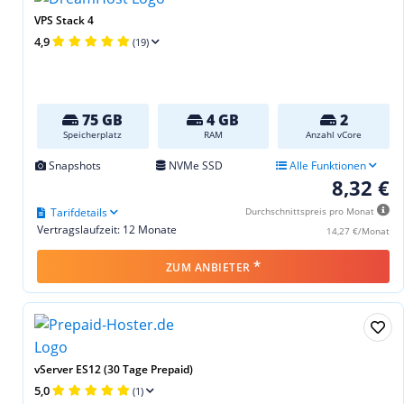
VPS Stack 4
4,9
(19)
75 GB
4 GB
2
Speicherplatz
RAM
Anzahl vCore
Snapshots
NVMe SSD
Alle Funktionen
8,32 €
Tarifdetails
Durchschnittspreis pro Monat
Vertragslaufzeit: 12 Monate
14,27 €/Monat
*
ZUM ANBIETER
vServer ES12 (30 Tage Prepaid)
5,0
(1)