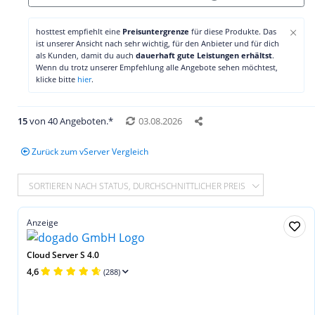
×
hosttest empfiehlt eine
Preisuntergrenze
für diese Produkte. Das
ist unserer Ansicht nach sehr wichtig, für den Anbieter und für dich
als Kunden, damit du auch
dauerhaft gute Leistungen erhältst
.
Wenn du trotz unserer Empfehlung alle Angebote sehen möchtest,
klicke bitte
hier
.
15
von 40 Angeboten.*
03.08.2026
Zurück zum vServer Vergleich
SORTIEREN NACH STATUS, DURCHSCHNITTLICHER PREIS
Anzeige
Cloud Server S 4.0
4,6
(288)