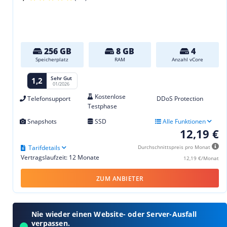
256 GB
8 GB
4
Speicherplatz
RAM
Anzahl vCore
Sehr Gut
1,2
01/2026
Kostenlose
Telefonsupport
DDoS Protection
Testphase
Snapshots
SSD
Alle Funktionen
12,19 €
Tarifdetails
Durchschnittspreis pro Monat
Vertragslaufzeit: 12 Monate
12,19 €/Monat
ZUM ANBIETER
Nie wieder einen Website- oder Server-Ausfall
verpassen.