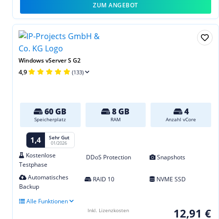
ZUM ANGEBOT
Windows vServer S G2
4,9
(133)
60 GB
8 GB
4
Speicherplatz
RAM
Anzahl vCore
Sehr Gut
1,4
01/2026
Kostenlose
DDoS Protection
Snapshots
Testphase
Automatisches
RAID 10
NVME SSD
Backup
Alle Funktionen
12,91 €
Inkl. Lizenzkosten