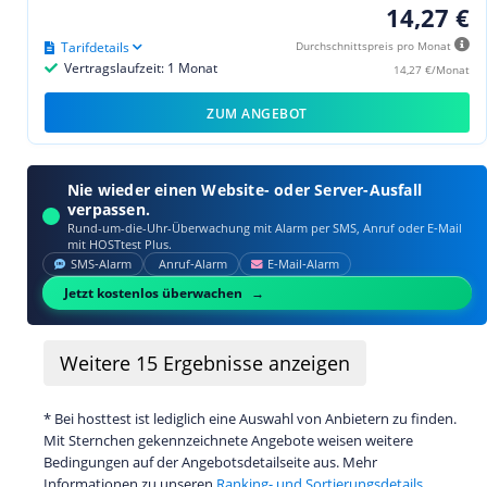
14,27 €
Tarifdetails
Durchschnittspreis pro Monat
Vertragslaufzeit: 1 Monat
14,27 €/Monat
ZUM ANGEBOT
Nie wieder einen Website- oder Server-Ausfall
verpassen.
Rund-um-die-Uhr-Überwachung mit Alarm per SMS, Anruf oder E‑Mail
mit HOSTtest Plus.
SMS‑Alarm
Anruf‑Alarm
E‑Mail‑Alarm
Jetzt kostenlos überwachen
Weitere
15
Ergebnisse anzeigen
* Bei hosttest ist lediglich eine Auswahl von Anbietern zu finden.
Mit Sternchen gekennzeichnete Angebote weisen weitere
Bedingungen auf der Angebotsdetailseite aus. Mehr
Informationen zu unseren
Ranking- und Sortierungsdetails