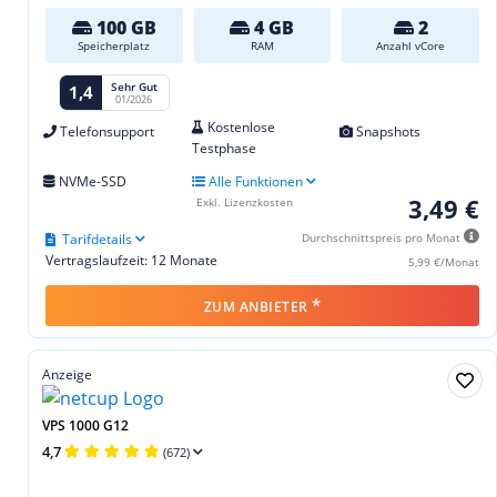
100 GB
4 GB
2
Speicherplatz
RAM
Anzahl vCore
Sehr Gut
1,4
01/2026
Kostenlose
Telefonsupport
Snapshots
Testphase
NVMe-SSD
Alle Funktionen
3,49 €
Exkl. Lizenzkosten
Tarifdetails
Durchschnittspreis pro Monat
Vertragslaufzeit: 12 Monate
5,99 €/Monat
*
ZUM ANBIETER
Anzeige
VPS 1000 G12
4,7
(672)