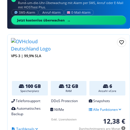
Rund-um-die-Uhr-Überwachung mit Alarm per SMS, Anruf oder E‑Mail
mit HOSTtest Plus.
SMS‑Alarm
Anruf‑Alarm
E‑Mail‑Alarm
Jetzt kostenlos überwachen
VPS-3 | 99,9% SLA
100 GB
12 GB
6
Speicherplatz
RAM
Anzahl vCore
Telefonsupport
DDoS Protection
Snapshots
Automatisches
NVMe
Alle Funktionen
Backup
12,38 €
Exkl. Lizenzkosten
Tarifdetails
Durchschnittspreis pro Monat