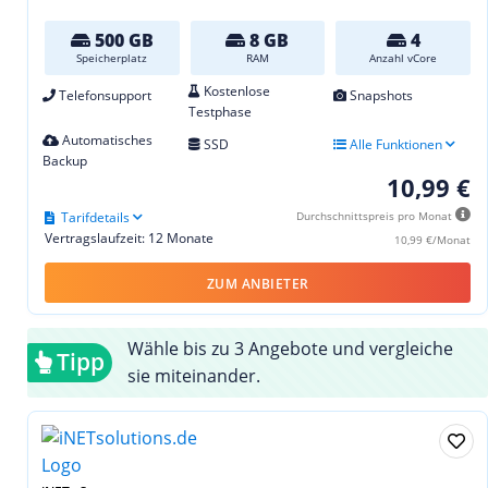
500 GB
8 GB
4
Speicherplatz
RAM
Anzahl vCore
Kostenlose
Telefonsupport
Snapshots
Testphase
Automatisches
SSD
Alle Funktionen
Backup
10,99 €
Tarifdetails
Durchschnittspreis pro Monat
Vertragslaufzeit: 12 Monate
10,99 €/Monat
ZUM ANBIETER
Wähle bis zu 3 Angebote und vergleiche
Tipp
sie miteinander.