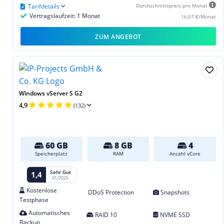
Tarifdetails
Durchschnittspreis pro Monat
Vertragslaufzeit: 1 Monat
16,07 €/Monat
ZUM ANGEBOT
Windows vServer S G2
4,9
(132)
60 GB
8 GB
4
Speicherplatz
RAM
Anzahl vCore
Sehr Gut
1,4
01/2026
Kostenlose
DDoS Protection
Snapshots
Testphase
Automatisches
RAID 10
NVME SSD
Backup