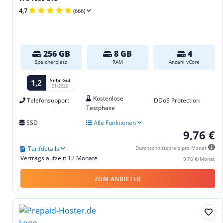
4,7
(666)
256 GB
8 GB
4
Speicherplatz
RAM
Anzahl vCore
Sehr Gut
1,2
01/2026
Kostenlose
Telefonsupport
DDoS Protection
Testphase
SSD
Alle Funktionen
9,76 €
Tarifdetails
Durchschnittspreis pro Monat
Vertragslaufzeit: 12 Monate
9,76 €/Monat
ZUM ANBIETER