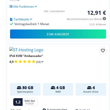
Alle Funktionen
12,91 €
Inkl. Lizenzkosten
Tarifdetails
Durchschnittspreis pro Monat
Vertragslaufzeit: 1 Monat
12,91 €/Monat
ZUM ANGEBOT
IPv6 KVM "Ambassador"
4,9
(24)
80 GB
4 GB
4
Speicherplatz
RAM
Anzahl vCore
Sehr Gut
1,2
01/2026
Automatisches