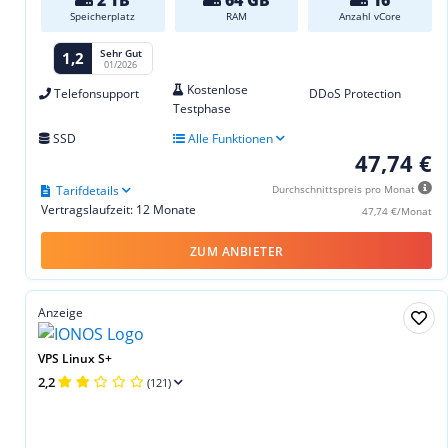
Speicherplatz
RAM
Anzahl vCore
Sehr Gut
1,2
01/2026
Kostenlose
Telefonsupport
DDoS Protection
Testphase
SSD
Alle Funktionen
47,74 €
Tarifdetails
Durchschnittspreis pro Monat
Vertragslaufzeit: 12 Monate
47,74 €/Monat
ZUM ANBIETER
Anzeige
VPS Linux S+
2,2
(121)