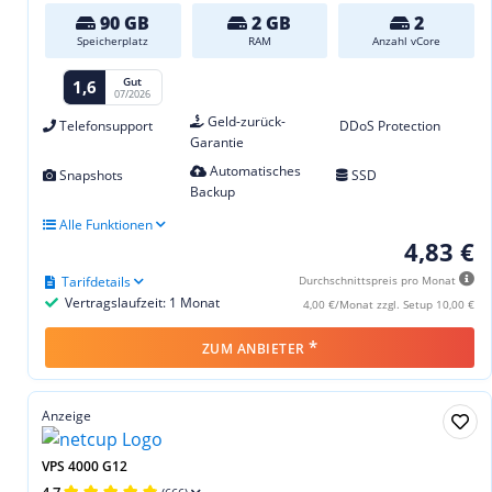
90 GB
2 GB
2
Speicherplatz
RAM
Anzahl vCore
Gut
1,6
07/2026
Geld-zurück-
Telefonsupport
DDoS Protection
Garantie
Automatisches
Snapshots
SSD
Backup
Alle Funktionen
4,83 €
Tarifdetails
Durchschnittspreis pro Monat
Vertragslaufzeit: 1 Monat
4,00 €/Monat zzgl. Setup 10,00 €
*
ZUM ANBIETER
Anzeige
VPS 4000 G12
4,7