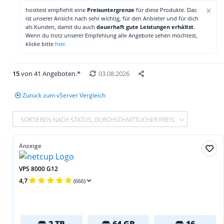
×
hosttest empfiehlt eine
Preisuntergrenze
für diese Produkte. Das
ist unserer Ansicht nach sehr wichtig, für den Anbieter und für dich
als Kunden, damit du auch
dauerhaft gute Leistungen erhältst
.
Wenn du trotz unserer Empfehlung alle Angebote sehen möchtest,
klicke bitte
hier
.
15
von 41 Angeboten.*
03.08.2026
Zurück zum vServer Vergleich
SORTIEREN NACH STATUS, DURCHSCHNITTLICHER PREIS
Anzeige
VPS 8000 G12
4,7
(666)
2 TB
64 GB
16