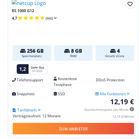
RS 1000 G12
4,7
(666)
256 GB
8 GB
4
Speicherplatz
RAM
Anzahl vCore
Sehr Gut
1,2
01/2026
Kostenlose
Telefonsupport
DDoS Protection
Testphase
Snapshots
SSD
Alle Funktionen
12,19 €
Tarifdetails
Durchschnittspreis pro Monat
Vertragslaufzeit: 12 Monate
12,19 €/Monat
ZUM ANBIETER