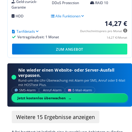
Geld-zurück-
DDoS Protection
RAID 10
Garantie
HDD
Alle Funktionen
14,27 €
Tarifdetails
Durchschnittspreis pro Monat
Vertragslaufzeit: 1 Monat
14,27 €/Monat
ZUM ANGEBOT
Nie wieder einen Website- oder Server-Ausfall
verpassen.
Rund-um-die-Uhr-Überwachung mit Alarm per SMS, Anruf oder E‑Mail
mit HOSTtest Plus.
SMS‑Alarm
Anruf‑Alarm
E‑Mail‑Alarm
Jetzt kostenlos überwachen
Weitere
15
Ergebnisse anzeigen
* Bei hosttest ist lediglich eine Auswahl von Anbietern zu finden.