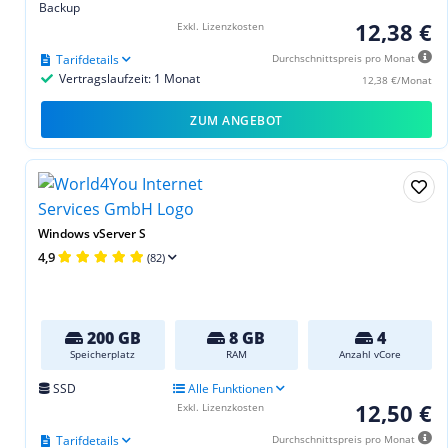
Backup
12,38 €
Exkl. Lizenzkosten
Tarifdetails
Durchschnittspreis pro Monat
Vertragslaufzeit: 1 Monat
12,38 €/Monat
ZUM ANGEBOT
Windows vServer S
4,9
(82)
200 GB
8 GB
4
Speicherplatz
RAM
Anzahl vCore
SSD
Alle Funktionen
12,50 €
Exkl. Lizenzkosten
Tarifdetails
Durchschnittspreis pro Monat