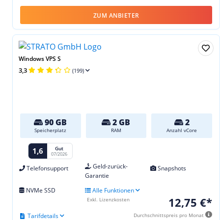
ZUM ANBIETER
Windows VPS S
3,3
(199)
90 GB
2 GB
2
Speicherplatz
RAM
Anzahl vCore
Gut
1,6
07/2026
Geld-zurück-
Telefonsupport
Snapshots
Garantie
NVMe SSD
Alle Funktionen
12,75 €*
Exkl. Lizenzkosten
Tarifdetails
Durchschnittspreis pro Monat