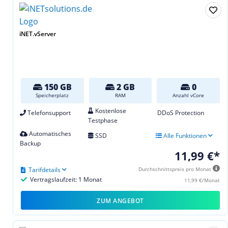
iNET.vServer
150 GB
2 GB
0
Speicherplatz
RAM
Anzahl vCore
Kostenlose
Telefonsupport
DDoS Protection
Testphase
Automatisches
SSD
Alle Funktionen
Backup
11,99 €*
Tarifdetails
Durchschnittspreis pro Monat
Vertragslaufzeit: 1 Monat
11,99 €/Monat
ZUM ANGEBOT