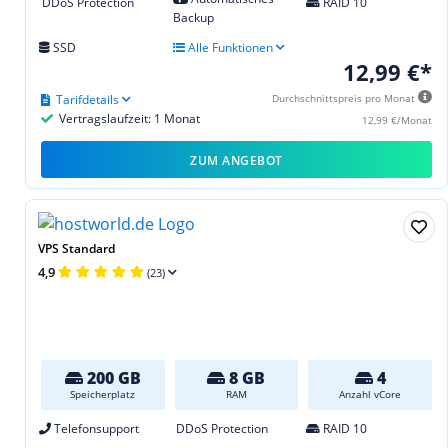
DDoS Protection
RAID 10
Backup
SSD
Alle Funktionen
12,99 €*
Tarifdetails
Durchschnittspreis pro Monat
Vertragslaufzeit: 1 Monat
12,99 €/Monat
ZUM ANGEBOT
VPS Standard
4,9
(23)
200 GB
8 GB
4
Speicherplatz
RAM
Anzahl vCore
Telefonsupport
DDoS Protection
RAID 10