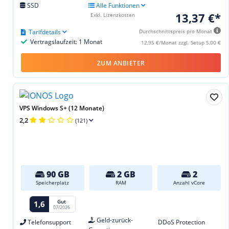
SSD
Alle Funktionen
13,37 €*
Exkl. Lizenzkosten
Tarifdetails
Durchschnittspreis pro Monat
Vertragslaufzeit: 1 Monat
12,95 €/Monat zzgl. Setup 5,00 €
ZUM ANBIETER
VPS Windows S+ (12 Monate)
2,2
(121)
90 GB
2 GB
2
Speicherplatz
RAM
Anzahl vCore
Gut
1,6
07/2026
Geld-zurück-
Telefonsupport
DDoS Protection