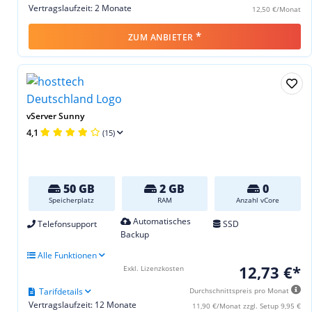
Vertragslaufzeit: 2 Monate
12,50 €/Monat
*
ZUM ANBIETER
vServer Sunny
4,1
(15)
50 GB
2 GB
0
Speicherplatz
RAM
Anzahl vCore
Automatisches
Telefonsupport
SSD
Backup
Alle Funktionen
12,73 €*
Exkl. Lizenzkosten
Tarifdetails
Durchschnittspreis pro Monat
Vertragslaufzeit: 12 Monate
11,90 €/Monat zzgl. Setup 9,95 €