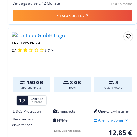
Vertragslaufzeit: 12 Monate
13,00 €/Monat
*
ZUM ANBIETER
Cloud VPS Plus 4
2,1
(47)
150 GB
8 GB
4
Speicherplatz
RAM
Anzahl vCore
Sehr Gut
1,2
01/2026
DDoS Protection
Snapshots
One-Click-Installer
Ressourcen
NVMe
Alle Funktionen
erweiterbar
12,85 €
Exkl. Lizenzkosten