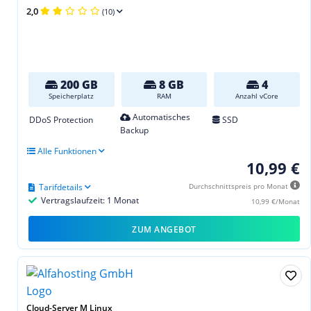
2,0
(10)
200 GB
8 GB
4
Speicherplatz
RAM
Anzahl vCore
Automatisches
DDoS Protection
SSD
Backup
Alle Funktionen
10,99 €
Tarifdetails
Durchschnittspreis pro Monat
Vertragslaufzeit: 1 Monat
10,99 €/Monat
ZUM ANGEBOT
Cloud-Server M Linux