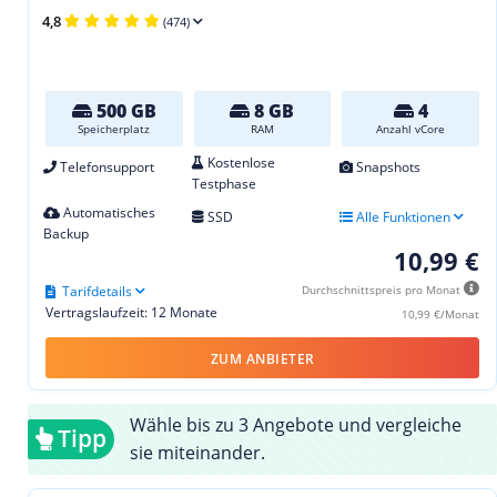
4,8
(474)
500 GB
8 GB
4
Speicherplatz
RAM
Anzahl vCore
Kostenlose
Telefonsupport
Snapshots
Testphase
Automatisches
SSD
Alle Funktionen
Backup
10,99 €
Tarifdetails
Durchschnittspreis pro Monat
Vertragslaufzeit: 12 Monate
10,99 €/Monat
ZUM ANBIETER
Wähle bis zu 3 Angebote und vergleiche
Tipp
sie miteinander.