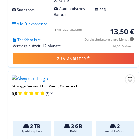
Garantie
Automatisches
Snapshots
SSD
Backup
Alle Funktionen
13,50 €
Exkl. Lizenzkosten
Tarifdetails
Durchschnittspreis pro Monat
Vertragslaufzeit: 12 Monate
14,00 €/Monat
*
ZUM ANBIETER
Storage Server 2T in Wien, Österreich
5,0
(3)
2 TB
3 GB
2
Speicherplatz
RAM
Anzahl vCore