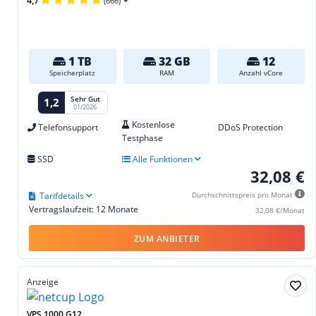
(666)
1 TB
32 GB
12
Speicherplatz
RAM
Anzahl vCore
Sehr Gut
1,2
01/2026
Kostenlose
Telefonsupport
DDoS Protection
Testphase
SSD
Alle Funktionen
32,08 €
Tarifdetails
Durchschnittspreis pro Monat
Vertragslaufzeit: 12 Monate
32,08 €/Monat
ZUM ANBIETER
Anzeige
VPS 1000 G12