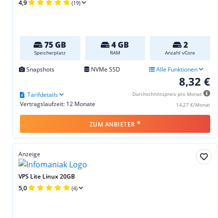
4,9
(19)
75 GB
4 GB
2
Speicherplatz
RAM
Anzahl vCore
Snapshots
NVMe SSD
Alle Funktionen
8,32 €
Tarifdetails
Durchschnittspreis pro Monat
Vertragslaufzeit: 12 Monate
14,27 €/Monat
*
ZUM ANBIETER
Anzeige
VPS Lite Linux 20GB
5,0
(4)