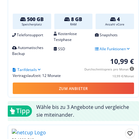
500 GB
8 GB
4
Speicherplatz
RAM
Anzahl vCore
Kostenlose
Telefonsupport
Snapshots
Testphase
Automatisches
SSD
Alle Funktionen
Backup
10,99 €
Tarifdetails
Durchschnittspreis pro Monat
Vertragslaufzeit: 12 Monate
10,99 €/Monat
ZUM ANBIETER
Wähle bis zu 3 Angebote und vergleiche
Tipp
sie miteinander.