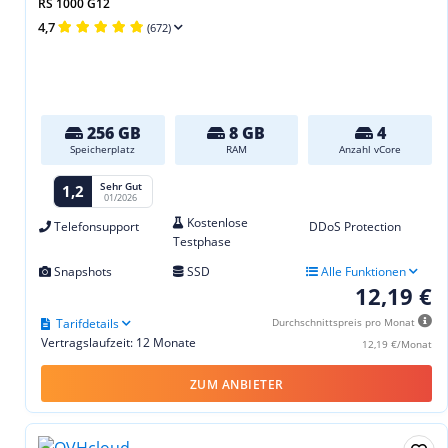
RS 1000 G12
4,7
(672)
256 GB
8 GB
4
Speicherplatz
RAM
Anzahl vCore
Sehr Gut
1,2
01/2026
Kostenlose
Telefonsupport
DDoS Protection
Testphase
Snapshots
SSD
Alle Funktionen
12,19 €
Tarifdetails
Durchschnittspreis pro Monat
Vertragslaufzeit: 12 Monate
12,19 €/Monat
ZUM ANBIETER