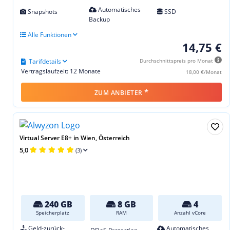
Automatisches
Snapshots
SSD
Backup
Alle Funktionen
14,75 €
Tarifdetails
Durchschnittspreis pro Monat
Vertragslaufzeit: 12 Monate
18,00 €/Monat
*
ZUM ANBIETER
Virtual Server E8+ in Wien, Österreich
5,0
(3)
240 GB
8 GB
4
Speicherplatz
RAM
Anzahl vCore
Geld-zurück-
Automatisches