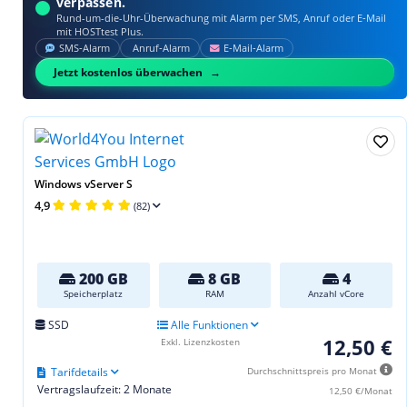
verpassen.
Rund-um-die-Uhr-Überwachung mit Alarm per SMS, Anruf oder E‑Mail
mit HOSTtest Plus.
SMS‑Alarm
Anruf‑Alarm
E‑Mail‑Alarm
Jetzt kostenlos überwachen
Windows vServer S
4,9
(82)
200 GB
8 GB
4
Speicherplatz
RAM
Anzahl vCore
SSD
Alle Funktionen
12,50 €
Exkl. Lizenzkosten
Tarifdetails
Durchschnittspreis pro Monat
Vertragslaufzeit: 2 Monate
12,50 €/Monat