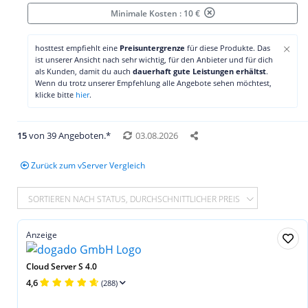
Minimale Kosten : 10 €
×
hosttest empfiehlt eine
Preisuntergrenze
für diese Produkte. Das
ist unserer Ansicht nach sehr wichtig, für den Anbieter und für dich
als Kunden, damit du auch
dauerhaft gute Leistungen erhältst
.
Wenn du trotz unserer Empfehlung alle Angebote sehen möchtest,
klicke bitte
hier
.
15
von 39 Angeboten.*
03.08.2026
Zurück zum vServer Vergleich
SORTIEREN NACH STATUS, DURCHSCHNITTLICHER PREIS
Anzeige
Cloud Server S 4.0
4,6
(288)