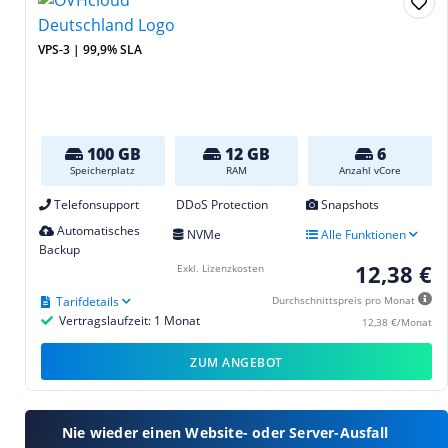
VPS-3 | 99,9% SLA
100 GB
12 GB
6
Speicherplatz
RAM
Anzahl vCore
Telefonsupport
DDoS Protection
Snapshots
Automatisches
NVMe
Alle Funktionen
Backup
12,38 €
Exkl. Lizenzkosten
Tarifdetails
Durchschnittspreis pro Monat
Vertragslaufzeit: 1 Monat
12,38 €/Monat
ZUM ANGEBOT
Nie wieder einen Website- oder Server-Ausfall