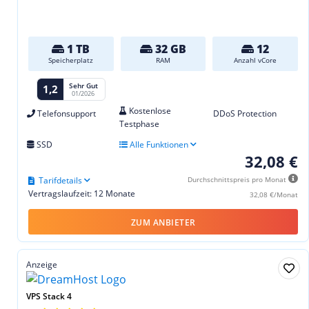
1 TB
32 GB
12
Speicherplatz
RAM
Anzahl vCore
Sehr Gut
1,2
01/2026
Kostenlose
Telefonsupport
DDoS Protection
Testphase
SSD
Alle Funktionen
32,08 €
Tarifdetails
Durchschnittspreis pro Monat
Vertragslaufzeit: 12 Monate
32,08 €/Monat
ZUM ANBIETER
Anzeige
VPS Stack 4