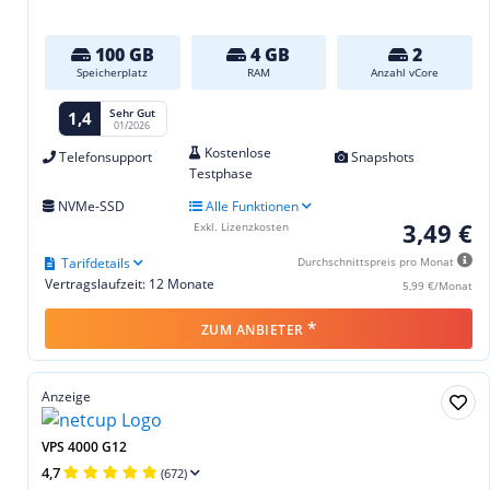
100 GB
4 GB
2
Speicherplatz
RAM
Anzahl vCore
Sehr Gut
1,4
01/2026
Kostenlose
Telefonsupport
Snapshots
Testphase
NVMe-SSD
Alle Funktionen
3,49 €
Exkl. Lizenzkosten
Tarifdetails
Durchschnittspreis pro Monat
Vertragslaufzeit: 12 Monate
5,99 €/Monat
*
ZUM ANBIETER
Anzeige
VPS 4000 G12
4,7
(672)