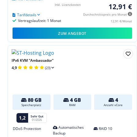
12,91 €
Inkl. Lizenzkosten
Tarifdetails
Durchschnittspreis pro Monat
Vertragslaufzeit: 1 Monat
12,91 €/Monat
ZUM ANGEBOT
IPv6 KVM "Ambassador"
4,9
(23)
80 GB
4 GB
4
Speicherplatz
RAM
Anzahl vCore
Sehr Gut
1,2
01/2026
Automatisches
DDoS Protection
RAID 10
Backup