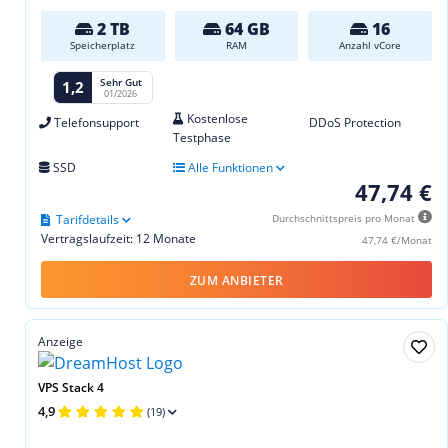
2 TB
64 GB
16
Speicherplatz
RAM
Anzahl vCore
Sehr Gut
1,2
01/2026
Kostenlose
Telefonsupport
DDoS Protection
Testphase
SSD
Alle Funktionen
47,74 €
Tarifdetails
Durchschnittspreis pro Monat
Vertragslaufzeit: 12 Monate
47,74 €/Monat
ZUM ANBIETER
Anzeige
VPS Stack 4
4,9
(19)