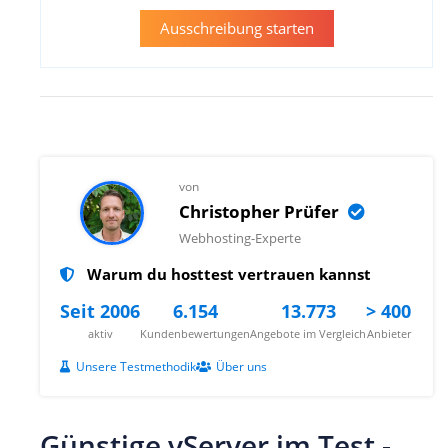
Ausschreibung starten
von
Christopher Prüfer
Webhosting-Experte
Warum du hosttest vertrauen kannst
Seit 2006
6.154
13.773
> 400
aktiv
Kundenbewertungen
Angebote im Vergleich
Anbieter
Unsere Testmethodik
Über uns
Günstige vServer im Test -