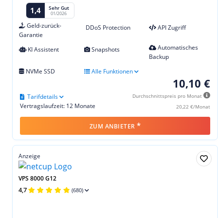
Sehr Gut
1,4
01/2026
Geld-zurück-
DDoS Protection
API Zugriff
Garantie
Automatisches
KI Assistent
Snapshots
Backup
NVMe SSD
Alle Funktionen
10,10 €
Tarifdetails
Durchschnittspreis pro Monat
Vertragslaufzeit: 12 Monate
20,22 €/Monat
*
ZUM ANBIETER
Anzeige
VPS 8000 G12
4,7
(680)