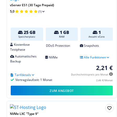
vServer ES1 (30 Tage Prepaid)
5,0
(1)
25 GB
1 GB
1
Speicherplatz
RAM
Anzahl vCore
Kostenlose
DDoS Protection
Snapshots
Testphase
Automatisches
NVMe
Alle Funktionen
Backup
2,21 €
Tarifdetails
Durchschnittspreis pro Monat
Vertragslaufzeit: 1 Monat
2,46 €/Monat
ZUM ANGEBOT
NVMe LXC "Type 9"