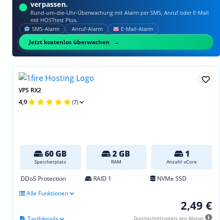
verpassen.
Rund-um-die-Uhr-Überwachung mit Alarm per SMS, Anruf oder E‑Mail
mit HOSTtest Plus.
SMS‑Alarm
Anruf‑Alarm
E‑Mail‑Alarm
Jetzt kostenlos überwachen
VPS RX2
4,9
(7)
60 GB
2 GB
1
Speicherplatz
RAM
Anzahl vCore
DDoS Protection
RAID 1
NVMe SSD
Alle Funktionen
2,49 €
Tarifdetails
Durchschnittspreis pro Monat