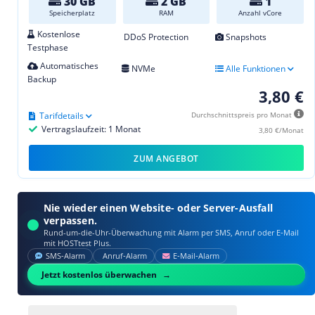
30 GB
2 GB
1
Speicherplatz
RAM
Anzahl vCore
Kostenlose
DDoS Protection
Snapshots
Testphase
Automatisches
NVMe
Alle Funktionen
Backup
3,80 €
Tarifdetails
Durchschnittspreis pro Monat
Vertragslaufzeit: 1 Monat
3,80 €/Monat
ZUM ANGEBOT
Nie wieder einen Website- oder Server-Ausfall
verpassen.
Rund-um-die-Uhr-Überwachung mit Alarm per SMS, Anruf oder E‑Mail
mit HOSTtest Plus.
SMS‑Alarm
Anruf‑Alarm
E‑Mail‑Alarm
Jetzt kostenlos überwachen