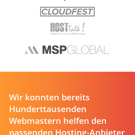
Wir konnten bereits
Hunderttausenden
Webmastern helfen den
passenden Hosting-Anbieter