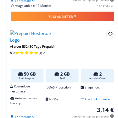
Tarifdetails
Durchschnittspreis pro Monat
Vertragslaufzeit: 12 Monate
3,00 €/Monat
*
ZUM ANBIETER
vServer ES2 (30 Tage Prepaid)
5,0
(1)
50 GB
2 GB
2
Speicherplatz
RAM
Anzahl vCore
Kostenlose
DDoS Protection
Snapshots
Testphase
Automatisches
NVMe
Alle Funktionen
Backup
3,14 €
Tarifdetails
Durchschnittspreis pro Monat