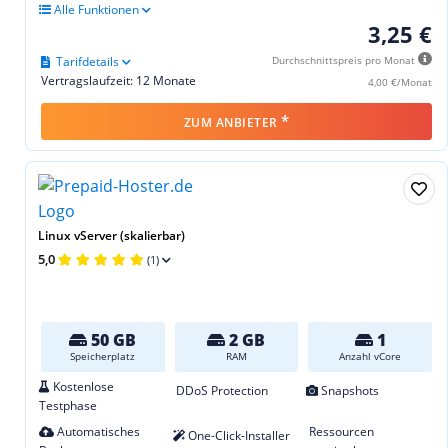
Alle Funktionen
3,25 €
Tarifdetails
Durchschnittspreis pro Monat
Vertragslaufzeit: 12 Monate
4,00 €/Monat
*
ZUM ANBIETER
Linux vServer (skalierbar)
5,0
(1)
50 GB
2 GB
1
Speicherplatz
RAM
Anzahl vCore
Kostenlose
DDoS Protection
Snapshots
Testphase
Automatisches
Ressourcen
One-Click-Installer