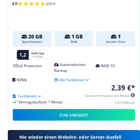
4,9
(23)
20 GB
1 GB
1
Speicherplatz
RAM
Anzahl vCore
Sehr Gut
1,2
01/2026
Automatisches
DDoS Protection
RAID 10
Backup
NVMe
Alle Funktionen
2,39 €*
Tarifdetails
Durchschnittspreis pro Monat
Vertragslaufzeit: 1 Monat
2,39 €/Monat
ZUM ANGEBOT
Nie wieder einen Website- oder Server-Ausfall