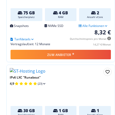
75 GB
4 GB
2
Speicherplatz
RAM
Anzahl vCore
Snapshots
NVMe SSD
Alle Funktionen
8,32 €
Tarifdetails
Durchschnittspreis pro Monat
Vertragslaufzeit: 12 Monate
14,27 €/Monat
*
ZUM ANBIETER
IPv6 LXC "Runabout"
4,9
(23)
30 GB
1 GB
1
Speicherplatz
RAM
Anzahl vCore