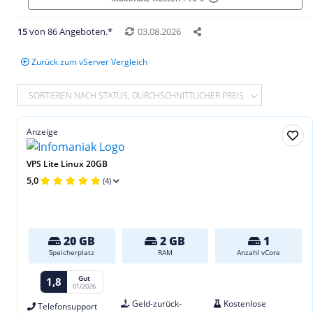
15
von 86 Angeboten.*
03.08.2026
Zurück zum vServer Vergleich
SORTIEREN NACH STATUS, DURCHSCHNITTLICHER PREIS
Anzeige
VPS Lite Linux 20GB
5,0
(4)
20 GB
2 GB
1
Speicherplatz
RAM
Anzahl vCore
Gut
1,8
01/2026
Geld-zurück-
Kostenlose
Telefonsupport