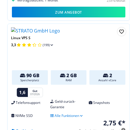
Vertragslaufzeit: 1 Monat
2,59 €/Monat
ZUM ANGEBOT
Linux VPS S
3,3
(199)
90 GB
2 GB
2
Speicherplatz
RAM
Anzahl vCore
Gut
1,6
07/2026
Geld-zurück-
Telefonsupport
Snapshots
Garantie
NVMe SSD
Alle Funktionen
2,75 €*