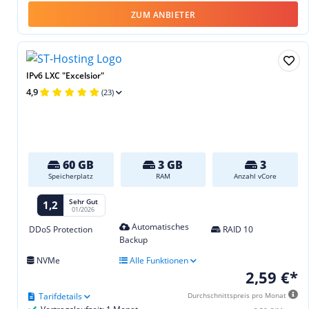
ZUM ANBIETER
IPv6 LXC "Excelsior"
4,9
(23)
60 GB
3 GB
3
Speicherplatz
RAM
Anzahl vCore
Sehr Gut
1,2
01/2026
Automatisches
DDoS Protection
RAID 10
Backup
NVMe
Alle Funktionen
2,59 €*
Tarifdetails
Durchschnittspreis pro Monat