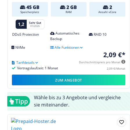
45 GB
2 GB
2
Speicherplatz
RAM
Anzahl vCore
Sehr Gut
1,2
01/2026
Automatisches
DDoS Protection
RAID 10
Backup
NVMe
Alle Funktionen
2,09 €*
Tarifdetails
Durchschnittspreis pro Monat
Vertragslaufzeit: 1 Monat
2,09 €/Monat
ZUM ANGEBOT
Wähle bis zu 3 Angebote und vergleiche
Tipp
sie miteinander.