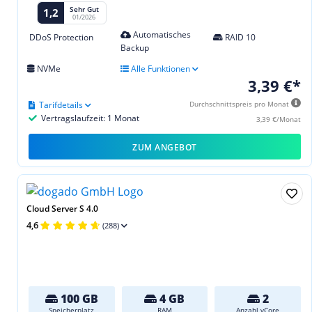
Sehr Gut
1,2
01/2026
Automatisches
DDoS Protection
RAID 10
Backup
NVMe
Alle Funktionen
3,39 €*
Tarifdetails
Durchschnittspreis pro Monat
Vertragslaufzeit: 1 Monat
3,39 €/Monat
ZUM ANGEBOT
Cloud Server S 4.0
4,6
(288)
100 GB
4 GB
2
Speicherplatz
RAM
Anzahl vCore