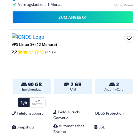
Vertragslaufzeit: 1 Monat
3,49 €/Monat
ZUM ANGEBOT
VPS Linux S+ (12 Monate)
2,2
(121)
90 GB
2 GB
2
Speicherplatz
RAM
Anzahl vCore
Gut
1,6
07/2026
Geld-zurück-
Telefonsupport
DDoS Protection
Garantie
Automatisches
Snapshots
SSD
Backup