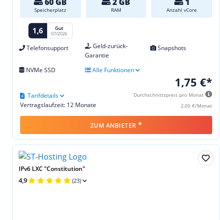
60 GB
2 GB
1
Speicherplatz
RAM
Anzahl vCore
Gut
1,6
07/2026
Geld-zurück-
Telefonsupport
Snapshots
Garantie
NVMe SSD
Alle Funktionen
1,75 €*
Tarifdetails
Durchschnittspreis pro Monat
Vertragslaufzeit: 12 Monate
2,00 €/Monat
*
ZUM ANBIETER
IPv6 LXC "Constitution"
4,9
(23)