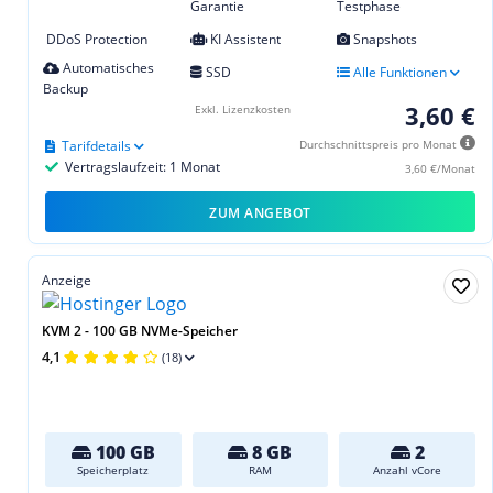
Garantie
Testphase
DDoS Protection
KI Assistent
Snapshots
Automatisches
SSD
Alle Funktionen
Backup
3,60 €
Exkl. Lizenzkosten
Tarifdetails
Durchschnittspreis pro Monat
Vertragslaufzeit: 1 Monat
3,60 €/Monat
ZUM ANGEBOT
Anzeige
KVM 2 - 100 GB NVMe-Speicher
4,1
(18)
100 GB
8 GB
2
Speicherplatz
RAM
Anzahl vCore