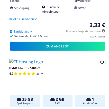
Backup
erweiterbar
Stündliche
API-Zugang
NVMe
Abrechnung
Alle Funktionen
3,33 €
Tarifdetails
Durchschnittspreis pro Monat
Vertragslaufzeit: 1 Monat
4,50 €/Monat
ZUM ANGEBOT
NVMe LXC "Runabout"
4,9
(23)
35 GB
2 GB
1
Speicherplatz
RAM
Anzahl vCore