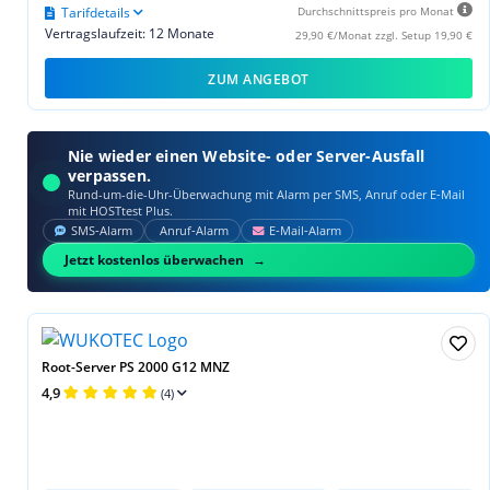
Tarifdetails
Durchschnittspreis pro Monat
Vertragslaufzeit: 12 Monate
29,90 €/Monat zzgl. Setup 19,90 €
ZUM ANGEBOT
Nie wieder einen Website- oder Server-Ausfall
verpassen.
Rund-um-die-Uhr-Überwachung mit Alarm per SMS, Anruf oder E‑Mail
mit HOSTtest Plus.
SMS‑Alarm
Anruf‑Alarm
E‑Mail‑Alarm
Jetzt kostenlos überwachen
Root-Server PS 2000 G12 MNZ
4,9
(4)