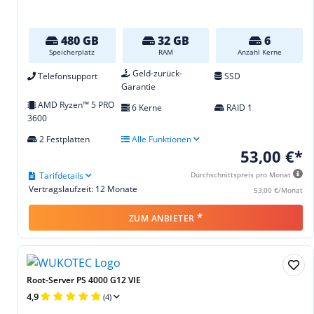
480 GB
32 GB
6
Speicherplatz
RAM
Anzahl Kerne
Geld-zurück-
Telefonsupport
SSD
Garantie
AMD Ryzen™ 5 PRO
6 Kerne
RAID 1
3600
2 Festplatten
Alle Funktionen
53,00 €*
Tarifdetails
Durchschnittspreis pro Monat
Vertragslaufzeit: 12 Monate
53,00 €/Monat
*
ZUM ANBIETER
Root-Server PS 4000 G12 VIE
4,9
(4)