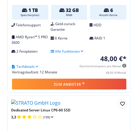
1 TB
32 GB
6
Speicherplatz
RAM
Anzahl Kerne
Geld-zurück-
Telefonsupport
HDD
Garantie
AMD Ryzen™ 5 PRO
6 Kerne
RAID 1
3600
2 Festplatten
Alle Funktionen
48,00 €*
Tarifdetails
Durchschnittspreis pro Monat
Vertragslaufzeit: 12 Monate
48,00 €/Monat
*
ZUM ANBIETER
Dedicated Server Linux CP6-60 SSD
3,3
(199)