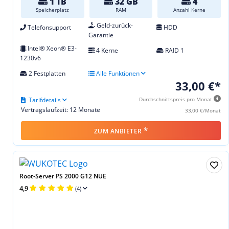
1 TB
32 GB
4
Speicherplatz
RAM
Anzahl Kerne
Geld-zurück-
Telefonsupport
HDD
Garantie
Intel® Xeon® E3-
4 Kerne
RAID 1
1230v6
2 Festplatten
Alle Funktionen
33,00 €*
Tarifdetails
Durchschnittspreis pro Monat
Vertragslaufzeit: 12 Monate
33,00 €/Monat
*
ZUM ANBIETER
Root-Server PS 2000 G12 NUE
4,9
(4)