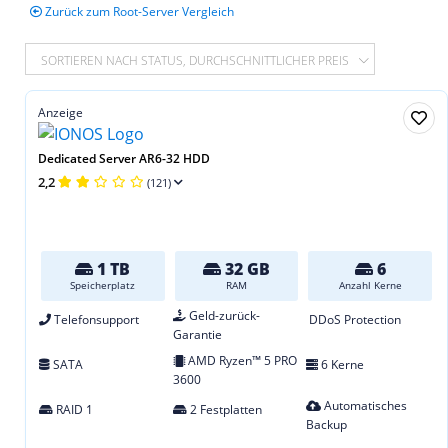
Zurück zum Root-Server Vergleich
SORTIEREN NACH STATUS, DURCHSCHNITTLICHER PREIS
Anzeige
Dedicated Server AR6-32 HDD
2,2
(121)
1 TB
32 GB
6
Speicherplatz
RAM
Anzahl Kerne
Geld-zurück-
Telefonsupport
DDoS Protection
Garantie
AMD Ryzen™ 5 PRO
SATA
6 Kerne
3600
Automatisches
RAID 1
2 Festplatten
Backup