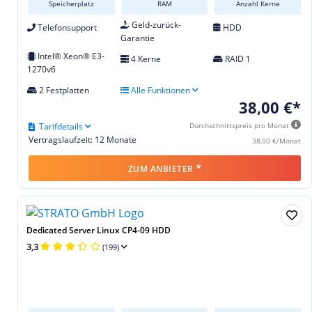
Speicherplatz
RAM
Anzahl Kerne
Geld-zurück-
Telefonsupport
HDD
Garantie
Intel® Xeon® E3-
4 Kerne
RAID 1
1270v6
2 Festplatten
Alle Funktionen
38,00 €*
Tarifdetails
Durchschnittspreis pro Monat
Vertragslaufzeit: 12 Monate
38,00 €/Monat
*
ZUM ANBIETER
Dedicated Server Linux CP4-09 HDD
3,3
(199)