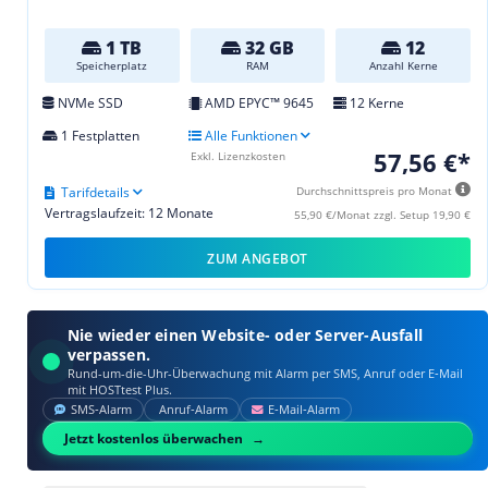
1 TB
32 GB
12
Speicherplatz
RAM
Anzahl Kerne
NVMe SSD
AMD EPYC™ 9645
12 Kerne
1 Festplatten
Alle Funktionen
57,56 €*
Exkl. Lizenzkosten
Tarifdetails
Durchschnittspreis pro Monat
Vertragslaufzeit: 12 Monate
55,90 €/Monat zzgl. Setup 19,90 €
ZUM ANGEBOT
Nie wieder einen Website- oder Server-Ausfall
verpassen.
Rund-um-die-Uhr-Überwachung mit Alarm per SMS, Anruf oder E‑Mail
mit HOSTtest Plus.
SMS‑Alarm
Anruf‑Alarm
E‑Mail‑Alarm
Jetzt kostenlos überwachen