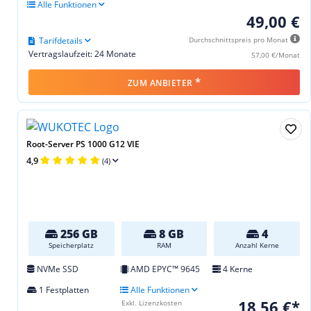
Alle Funktionen
49,00 €
Tarifdetails
Durchschnittspreis pro Monat
Vertragslaufzeit: 24 Monate
57,00 €/Monat
*
ZUM ANBIETER
Root-Server PS 1000 G12 VIE
4,9
(4)
256 GB
8 GB
4
Speicherplatz
RAM
Anzahl Kerne
NVMe SSD
AMD EPYC™ 9645
4 Kerne
1 Festplatten
Alle Funktionen
18,56 €*
Exkl. Lizenzkosten