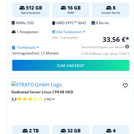
512 GB
16 GB
8
Speicherplatz
RAM
Anzahl Kerne
NVMe SSD
AMD EPYC™ 9645
8 Kerne
1 Festplatten
Alle Funktionen
33,56 €*
Exkl. Lizenzkosten
Tarifdetails
Durchschnittspreis pro Monat
Vertragslaufzeit: 12 Monate
31,90 €/Monat zzgl. Setup 19,90 €
ZUM ANGEBOT
Dedicated Server Linux CP4-08 HDD
3,3
(199)
2 TB
32 GB
4