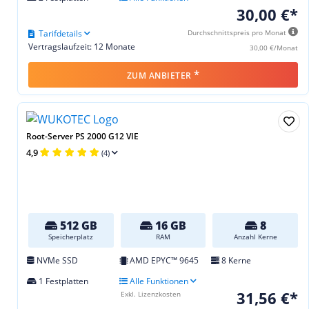
30,00 €*
Tarifdetails
Durchschnittspreis pro Monat
Vertragslaufzeit: 12 Monate
30,00 €/Monat
*
ZUM ANBIETER
Root-Server PS 2000 G12 VIE
4,9
(4)
512 GB
16 GB
8
Speicherplatz
RAM
Anzahl Kerne
NVMe SSD
AMD EPYC™ 9645
8 Kerne
1 Festplatten
Alle Funktionen
31,56 €*
Exkl. Lizenzkosten