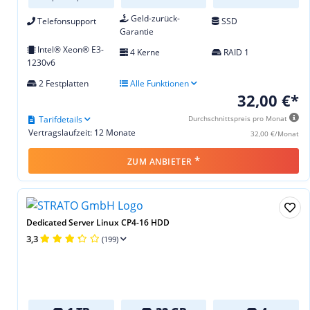
Geld-zurück-
Telefonsupport
SSD
Garantie
Intel® Xeon® E3-
4 Kerne
RAID 1
1230v6
2 Festplatten
Alle Funktionen
32,00 €*
Tarifdetails
Durchschnittspreis pro Monat
Vertragslaufzeit: 12 Monate
32,00 €/Monat
*
ZUM ANBIETER
Dedicated Server Linux CP4-16 HDD
3,3
(199)