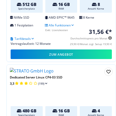
512 GB
16 GB
8
Speicherplatz
RAM
Anzahl Kerne
NVMe SSD
AMD EPYC™ 9645
8 Kerne
1 Festplatten
Alle Funktionen
31,56 €*
Exkl. Lizenzkosten
Tarifdetails
Durchschnittspreis pro Monat
Vertragslaufzeit: 12 Monate
29,90 €/Monat zzgl. Setup 19,90 €
ZUM ANGEBOT
Dedicated Server Linux CP4-03 SSD
3,3
(199)
480 GB
16 GB
4
Speicherplatz
RAM
Anzahl Kerne