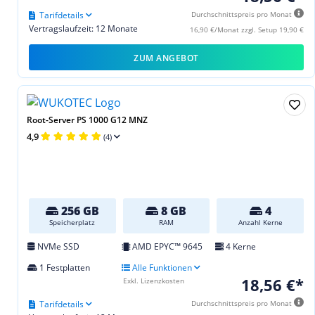
Tarifdetails
Durchschnittspreis pro Monat
Vertragslaufzeit: 12 Monate
16,90 €/Monat zzgl. Setup 19,90 €
ZUM ANGEBOT
Root-Server PS 1000 G12 MNZ
4,9
(4)
256 GB
8 GB
4
Speicherplatz
RAM
Anzahl Kerne
NVMe SSD
AMD EPYC™ 9645
4 Kerne
1 Festplatten
Alle Funktionen
18,56 €*
Exkl. Lizenzkosten
Tarifdetails
Durchschnittspreis pro Monat