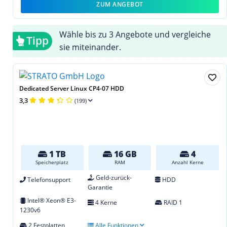
ZUM ANGEBOT
Wähle bis zu 3 Angebote und vergleiche
Tipp
sie miteinander.
Dedicated Server Linux CP4-07 HDD
3,3
(199)
1 TB
16 GB
4
Speicherplatz
RAM
Anzahl Kerne
Geld-zurück-
Telefonsupport
HDD
Garantie
Intel® Xeon® E3-
4 Kerne
RAID 1
1230v6
2 Festplatten
Alle Funktionen