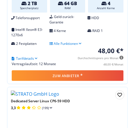
2 TB
64 GB
4
Speicherplatz
RAM
Anzahl Kerne
Geld-zurück-
Telefonsupport
HDD
Garantie
Intel® Xeon® E3-
4 Kerne
RAID 1
1270v6
2 Festplatten
Alle Funktionen
48,00 €*
Tarifdetails
Durchschnittspreis pro Monat
Vertragslaufzeit: 12 Monate
48,00 €/Monat
*
ZUM ANBIETER
Dedicated Server Linux CP6-59 HDD
3,3
(199)