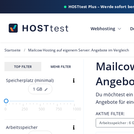
HOSTtest Plus – Werde sofort be
Webhosting
D
Startseite
Mailcow Hosting auf eigenem Server: Angebote im Vergleich
Mailco
TOP FILTER
MEHR FILTER
Angebo
Speicherplatz (minimal)
1
GB
Du möchtest ein 
Angebote für ein
0
250
500
750
1000
AKTIVE FILTER:
Arbeitsspeicher : 6
Arbeitsspeicher