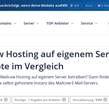
nachrichtigt, wenn deine Website ausfällt
SMS
Anruf
E-Mai
omains
Server
TOP-Anbieter
Service
w Hosting auf eigenem Ser
te im Vergleich
Mailcow Hosting auf eigenem Server betreiben? Dann finde
e selbst gehostete Instanz des Mailcow E-Mail-Servers.
 GB
Anzeige : 1 Angebot pro Anbieter
Virtualisierung : KVM