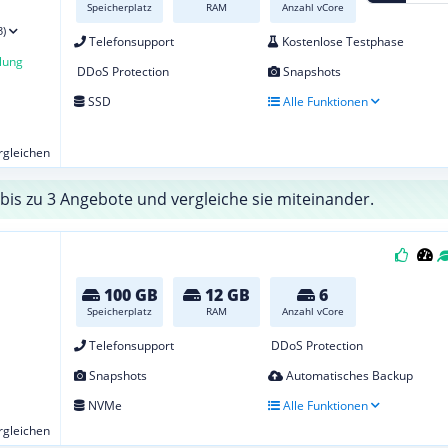
Speicherplatz
RAM
Anzahl vCore
3)
Telefonsupport
Kostenlose Testphase
lung
DDoS Protection
Snapshots
SSD
Alle Funktionen
ergleichen
bis zu 3 Angebote und vergleiche sie miteinander.
100 GB
12 GB
6
Speicherplatz
RAM
Anzahl vCore
Telefonsupport
DDoS Protection
Snapshots
Automatisches Backup
NVMe
Alle Funktionen
ergleichen