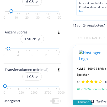
6
GB
hosttest empfiehlt ei
Kunden, damit du au
hier
.
0
10
20
30
40
50
15
von 24 Angeboten.*
Anzahl vCores
SORTIEREN NACH STAT
1
Stück
0
4
8
11
15
KVM 2 - 100 GB NVMe
Transfervolumen (minimal)
Speicher
1
GB
4,1
(18)
78% Weiterempfeh
0
1250
2500
3750
5000
Unbegrenzt
Tarif v
Diamant