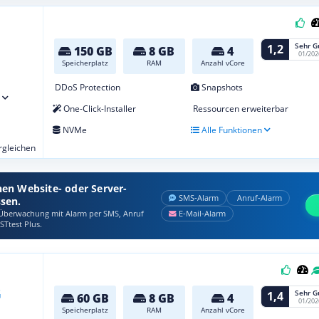
Sehr G
1,2
150 GB
8 GB
4
01/202
Speicherplatz
RAM
Anzahl vCore
DDoS Protection
Snapshots
One-Click-Installer
Ressourcen erweiterbar
NVMe
Alle Funktionen
ergleichen
nen Website- oder Server-
SMS‑Alarm
Anruf‑Alarm
ssen.
berwachung mit Alarm per SMS, Anruf
E‑Mail‑Alarm
STtest Plus.
Sehr G
1,4
60 GB
8 GB
4
01/202
Speicherplatz
RAM
Anzahl vCore