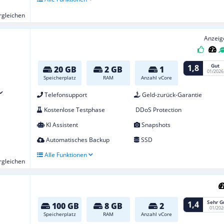
ergleichen
Anzeig
Gut
1,8
20 GB
2 GB
1
01/2026
Speicherplatz
RAM
Anzahl vCore
Telefonsupport
Geld-zurück-Garantie
Kostenlose Testphase
DDoS Protection
KI Assistent
Snapshots
Automatisches Backup
SSD
Alle Funktionen
ergleichen
Sehr G
1,4
100 GB
8 GB
2
01/202
Speicherplatz
RAM
Anzahl vCore
-