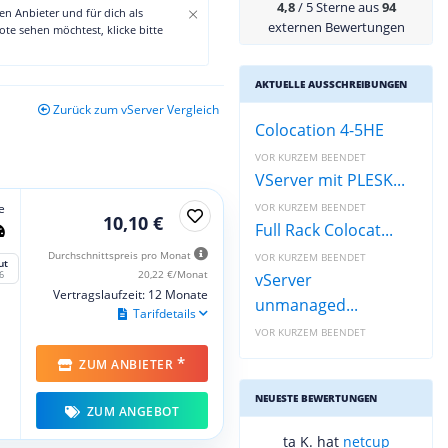
4,8
/ 5 Sterne aus
94
×
den Anbieter und für dich als
externen Bewertungen
te sehen möchtest, klicke bitte
AKTUELLE AUSSCHREIBUNGEN
Zurück zum vServer Vergleich
Colocation 4-5HE
VOR KURZEM BEENDET
VServer mit PLESK...
e
VOR KURZEM BEENDET
10,10 €
Full Rack Colocat...
Durchschnittspreis pro Monat
VOR KURZEM BEENDET
ut
20,22 €/Monat
6
vServer
Vertragslaufzeit: 12 Monate
unmanaged...
Tarifdetails
VOR KURZEM BEENDET
*
ZUM ANBIETER
NEUESTE BEWERTUNGEN
ZUM ANGEBOT
ta K. hat
netcup