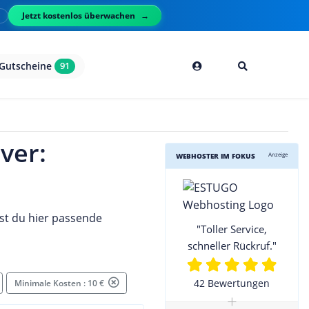
Jetzt kostenlos überwachen
l
Gutscheine
91
ver:
Anzeige
WEBHOSTER IM FOKUS
st du hier passende
"Toller Service,
schneller Rückruf."
42 Bewertungen
Minimale Kosten : 10 €
+