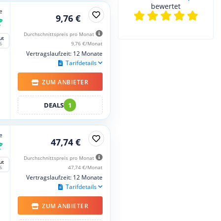
bewertet
e
9,76 €
Durchschnittspreis pro Monat
ut
9,76 €/Monat
6
Vertragslaufzeit: 12 Monate
Tarifdetails
ZUM ANBIETER
DEALS
1
e
47,74 €
Durchschnittspreis pro Monat
ut
47,74 €/Monat
6
Vertragslaufzeit: 12 Monate
Tarifdetails
ZUM ANBIETER