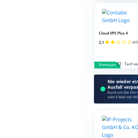
Cloud VPS Plus 4
2,1
(47)
Tarif v
Premium
Nie wieder ei
Ausfall verpa
Rund-um-die-Uhr-Ü
oder E‑Mail mit HO