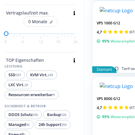
Vertragslaufzeit max.
0
Monate
VPS 1000 G12
4,7
(67
95%
Weiterempfeh
0
6
12
18
24
TOP Eigenschaften
LEISTUNG
Tarif v
Diamant
SSD
KVM Virt.
397
249
LXC Virt.
20
Ressourcen erweiterbar
9
VPS 8000 G12
SICHERHEIT & BETRIEB
4,7
(67
DDOS Schutz
Backup
296
326
95%
Weiterempfeh
Managed
24h Support
96
359
Firewall
1