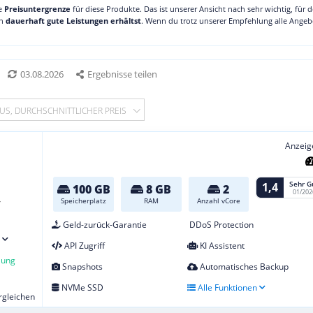
ne
Preisuntergrenze
für diese Produkte. Das ist unserer Ansicht nach sehr wichtig, für 
ch
dauerhaft gute Leistungen erhältst
. Wenn du trotz unserer Empfehlung alle Angebo
03.08.2026
Ergebnisse teilen
US, DURCHSCHNITTLICHER PREIS
Anzeig
Sehr G
1,4
100 GB
8 GB
2
01/202
-
Speicherplatz
RAM
Anzahl vCore
Geld-zurück-Garantie
DDoS Protection
API Zugriff
KI Assistent
lung
Snapshots
Automatisches Backup
NVMe SSD
Alle Funktionen
ergleichen