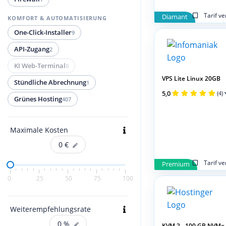
Tarif v
Diamant
KOMFORT & AUTOMATISIERUNG
One-Click-Installer
9
API-Zugang
2
KI Web-Terminal
0
VPS Lite Linux 20GB
Stündliche Abrechnung
1
5,0
(4)
Grünes Hosting
407
Maximale Kosten
0
€
Tarif v
Premium
0
25
50
75
100
Weiterempfehlungsrate
0
%
KVM 2 - 100 GB NVMe