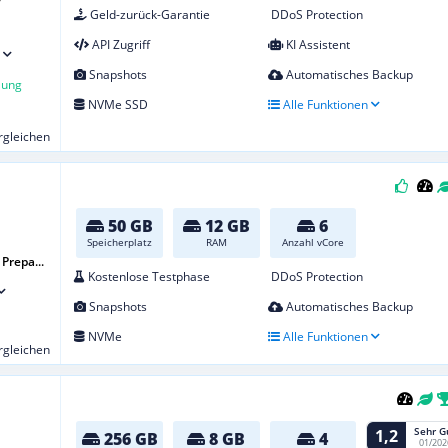
Geld-zurück-Garantie
DDoS Protection
API Zugriff
KI Assistent
Snapshots
Automatisches Backup
lung
NVMe SSD
Alle Funktionen
ergleichen
50 GB
12 GB
6
Speicherplatz
RAM
Anzahl vCore
Prepa...
Kostenlose Testphase
DDoS Protection
Snapshots
Automatisches Backup
NVMe
Alle Funktionen
ergleichen
Sehr G
1,2
256 GB
8 GB
4
01/202