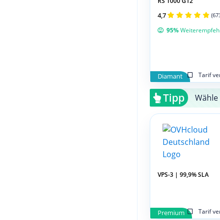
RS 1000 G12
4,7
(67
95%
Weiterempfeh
Tarif v
Diamant
Tipp
Wähle 
VPS-3 | 99,9% SLA
Tarif v
Premium