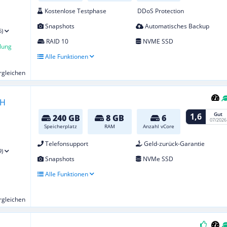
Kostenlose Testphase
DDoS Protection
Snapshots
Automatisches Backup
6)
RAID 10
NVME SSD
lung
Alle Funktionen
ergleichen
Gut
1,6
240 GB
8 GB
6
07/2026
Speicherplatz
RAM
Anzahl vCore
Telefonsupport
Geld-zurück-Garantie
9)
Snapshots
NVMe SSD
Alle Funktionen
ergleichen