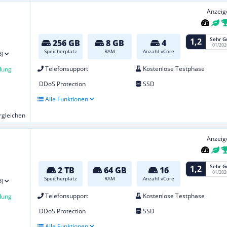
Anzeig
Sehr G
1,2
256 GB
8 GB
4
01/202
Speicherplatz
RAM
Anzahl vCore
3)
Telefonsupport
Kostenlose Testphase
lung
DDoS Protection
SSD
Alle Funktionen
ergleichen
Anzeig
Sehr G
1,2
2 TB
64 GB
16
01/202
Speicherplatz
RAM
Anzahl vCore
3)
Telefonsupport
Kostenlose Testphase
lung
DDoS Protection
SSD
Alle Funktionen