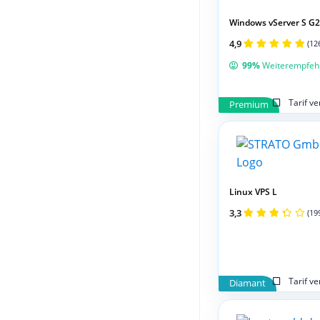
Windows vServer S G2
4,9
(12
99%
Weiterempfeh
Tarif v
Premium
Linux VPS L
3,3
(19
Tarif v
Diamant