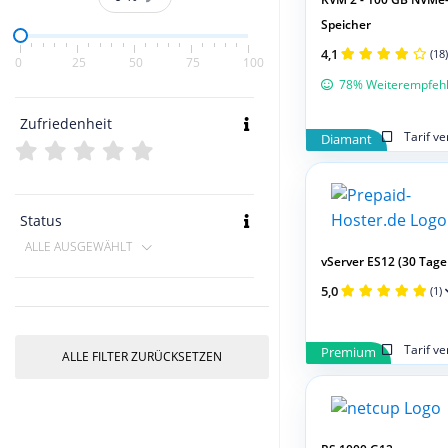
Speicher
4,1
(18)
0
25
50
75
100
78% Weiterempfeh
Zufriedenheit
Tarif v
Diamant
Status
ALLE AUSGEWÄHLT
vServer ES12 (30 Tage 
5,0
(1)
Tarif v
Premium
ALLE FILTER ZURÜCKSETZEN