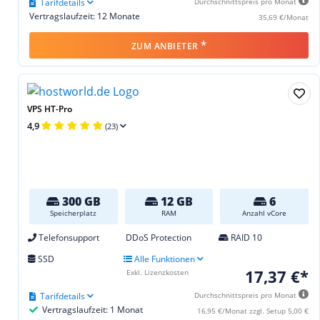
Tarifdetails
Durchschnittspreis pro Monat
Vertragslaufzeit: 12 Monate
35,69 €/Monat
*
ZUM ANBIETER
VPS HT-Pro
4,9
(23)
300 GB
12 GB
6
Speicherplatz
RAM
Anzahl vCore
Telefonsupport
DDoS Protection
RAID 10
SSD
Alle Funktionen
17,37 €*
Exkl. Lizenzkosten
Tarifdetails
Durchschnittspreis pro Monat
Vertragslaufzeit: 1 Monat
16,95 €/Monat zzgl. Setup 5,00 €