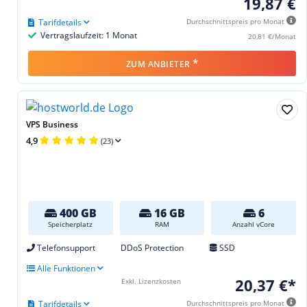
19,87 €
Tarifdetails
Durchschnittspreis pro Monat
Vertragslaufzeit: 1 Monat
20,81 €/Monat
*
ZUM ANBIETER
VPS Business
4,9
(23)
400 GB
16 GB
6
Speicherplatz
RAM
Anzahl vCore
Telefonsupport
DDoS Protection
SSD
Alle Funktionen
20,37 €*
Exkl. Lizenzkosten
Tarifdetails
Durchschnittspreis pro Monat