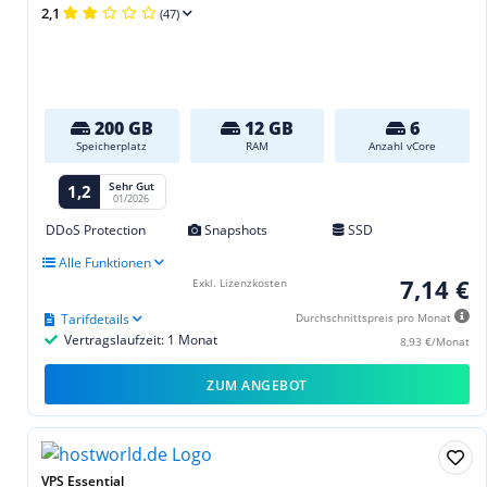
2,1
(47)
200 GB
12 GB
6
Speicherplatz
RAM
Anzahl vCore
Sehr Gut
1,2
01/2026
DDoS Protection
Snapshots
SSD
Alle Funktionen
7,14 €
Exkl. Lizenzkosten
Tarifdetails
Durchschnittspreis pro Monat
Vertragslaufzeit: 1 Monat
8,93 €/Monat
ZUM ANGEBOT
VPS Essential