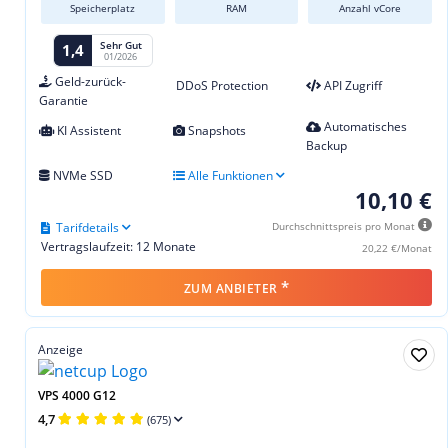
Speicherplatz
RAM
Anzahl vCore
Sehr Gut
1,4
01/2026
Geld-zurück-
DDoS Protection
API Zugriff
Garantie
Automatisches
KI Assistent
Snapshots
Backup
NVMe SSD
Alle Funktionen
10,10 €
Tarifdetails
Durchschnittspreis pro Monat
Vertragslaufzeit: 12 Monate
20,22 €/Monat
*
ZUM ANBIETER
Anzeige
VPS 4000 G12
4,7
(675)