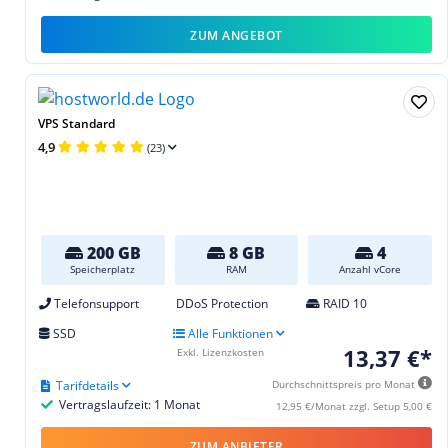
ZUM ANGEBOT
VPS Standard
4,9
(23)
200 GB
8 GB
4
Speicherplatz
RAM
Anzahl vCore
Telefonsupport
DDoS Protection
RAID 10
SSD
Alle Funktionen
13,37 €*
Exkl. Lizenzkosten
Tarifdetails
Durchschnittspreis pro Monat
Vertragslaufzeit: 1 Monat
12,95 €/Monat zzgl. Setup 5,00 €
ZUM ANBIETER