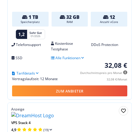
1 TB
32 GB
12
Speicherplatz
RAM
Anzahl vCore
Sehr Gut
1,2
01/2026
Kostenlose
Telefonsupport
DDoS Protection
Testphase
SSD
Alle Funktionen
32,08 €
Tarifdetails
Durchschnittspreis pro Monat
Vertragslaufzeit: 12 Monate
32,08 €/Monat
ZUM ANBIETER
Anzeige
VPS Stack 4
4,9
(19)