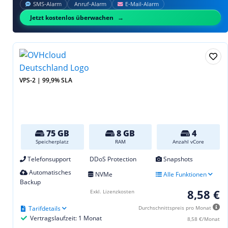
SMS‑Alarm
Anruf‑Alarm
E‑Mail‑Alarm
Jetzt kostenlos überwachen
VPS-2 | 99,9% SLA
75 GB
8 GB
4
Speicherplatz
RAM
Anzahl vCore
Telefonsupport
DDoS Protection
Snapshots
Automatisches
NVMe
Alle Funktionen
Backup
8,58 €
Exkl. Lizenzkosten
Tarifdetails
Durchschnittspreis pro Monat
Vertragslaufzeit: 1 Monat
8,58 €/Monat