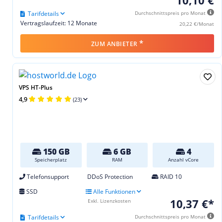
Tarifdetails
Durchschnittspreis pro Monat
Vertragslaufzeit: 12 Monate
20,22 €/Monat
*
ZUM ANBIETER
VPS HT-Plus
4,9
(23)
150 GB
6 GB
4
Speicherplatz
RAM
Anzahl vCore
Telefonsupport
DDoS Protection
RAID 10
SSD
Alle Funktionen
10,37 €*
Exkl. Lizenzkosten
Tarifdetails
Durchschnittspreis pro Monat