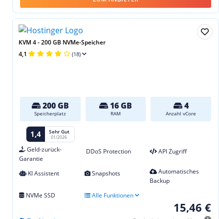
KVM 4 - 200 GB NVMe-Speicher
4,1
(18)
200 GB
16 GB
4
Speicherplatz
RAM
Anzahl vCore
Sehr Gut
1,4
01/2026
Geld-zurück-
DDoS Protection
API Zugriff
Garantie
Automatisches
KI Assistent
Snapshots
Backup
NVMe SSD
Alle Funktionen
15,46 €