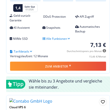
Sehr Gut
1,4
01/2026
Geld-zurück-
DDoS Protection
API Zugriff
Garantie
Automatisches
KI Assistent
Snapshots
Backup
NVMe SSD
Alle Funktionen
7,13 €
Tarifdetails
Durchschnittspreis pro Monat
Vertragslaufzeit: 12 Monate
15,46 €/Monat
*
ZUM ANBIETER
Wähle bis zu 3 Angebote und vergleiche
Tipp
sie miteinander.
Cloud VPS 6