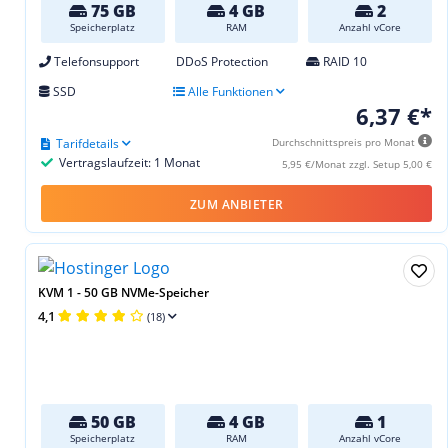
75 GB
4 GB
2
Speicherplatz
RAM
Anzahl vCore
Telefonsupport
DDoS Protection
RAID 10
SSD
Alle Funktionen
6,37 €*
Tarifdetails
Durchschnittspreis pro Monat
Vertragslaufzeit: 1 Monat
5,95 €/Monat zzgl. Setup 5,00 €
ZUM ANBIETER
KVM 1 - 50 GB NVMe-Speicher
4,1
(18)
50 GB
4 GB
1
Speicherplatz
RAM
Anzahl vCore