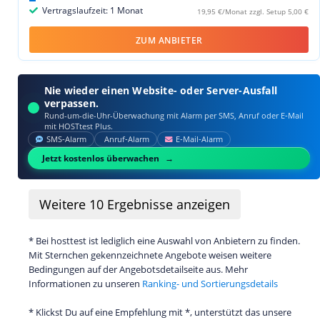
Vertragslaufzeit: 1 Monat
19,95 €/Monat zzgl. Setup 5,00 €
ZUM ANBIETER
Nie wieder einen Website- oder Server-Ausfall
verpassen.
Rund-um-die-Uhr-Überwachung mit Alarm per SMS, Anruf oder E‑Mail
mit HOSTtest Plus.
SMS‑Alarm
Anruf‑Alarm
E‑Mail‑Alarm
Jetzt kostenlos überwachen
Weitere
10
Ergebnisse anzeigen
* Bei hosttest ist lediglich eine Auswahl von Anbietern zu finden.
Mit Sternchen gekennzeichnete Angebote weisen weitere
Bedingungen auf der Angebotsdetailseite aus. Mehr
Informationen zu unseren
Ranking- und Sortierungsdetails
* Klickst Du auf eine Empfehlung mit *, unterstützt das unsere