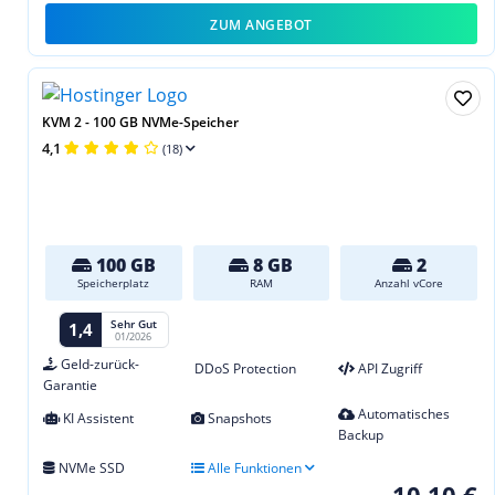
ZUM ANGEBOT
KVM 2 - 100 GB NVMe-Speicher
4,1
(18)
100 GB
8 GB
2
Speicherplatz
RAM
Anzahl vCore
Sehr Gut
1,4
01/2026
Geld-zurück-
DDoS Protection
API Zugriff
Garantie
Automatisches
KI Assistent
Snapshots
Backup
NVMe SSD
Alle Funktionen
10,10 €