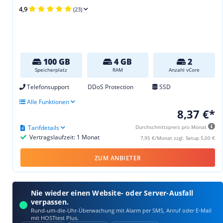
4,9
(23)
100 GB
4 GB
2
Speicherplatz
RAM
Anzahl vCore
Telefonsupport
DDoS Protection
SSD
Alle Funktionen
8,37 €*
Tarifdetails
Durchschnittspreis pro Monat
Vertragslaufzeit: 1 Monat
7,95 €/Monat zzgl. Setup 5,00 €
ZUM ANBIETER
Nie wieder einen Website- oder Server-Ausfall
verpassen.
Rund-um-die-Uhr-Überwachung mit Alarm per SMS, Anruf oder E‑Mail
mit HOSTtest Plus.