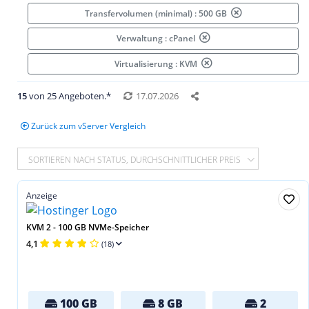
Transfervolumen (minimal) : 500 GB
Verwaltung : cPanel
Virtualisierung : KVM
15
von 25 Angeboten.*
17.07.2026
Zurück zum vServer Vergleich
SORTIEREN NACH STATUS, DURCHSCHNITTLICHER PREIS
Anzeige
KVM 2 - 100 GB NVMe-Speicher
4,1
(18)
100 GB
8 GB
2