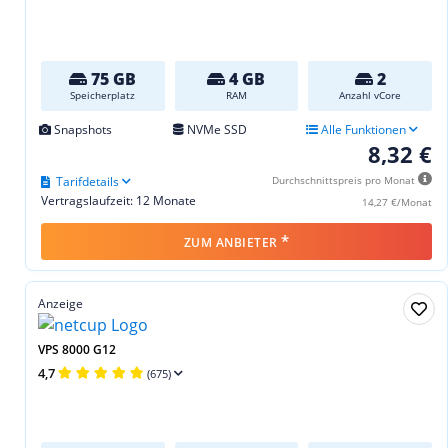
75 GB
4 GB
2
Speicherplatz
RAM
Anzahl vCore
Snapshots
NVMe SSD
Alle Funktionen
8,32 €
Tarifdetails
Durchschnittspreis pro Monat
Vertragslaufzeit: 12 Monate
14,27 €/Monat
*
ZUM ANBIETER
Anzeige
VPS 8000 G12
4,7
(675)