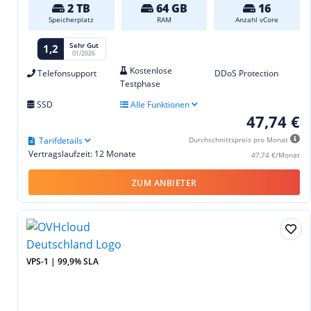
2 TB
64 GB
16
Speicherplatz
RAM
Anzahl vCore
Sehr Gut
1,2
01/2026
Kostenlose
Telefonsupport
DDoS Protection
Testphase
SSD
Alle Funktionen
47,74 €
Tarifdetails
Durchschnittspreis pro Monat
Vertragslaufzeit: 12 Monate
47,74 €/Monat
ZUM ANBIETER
VPS-1 | 99,9% SLA