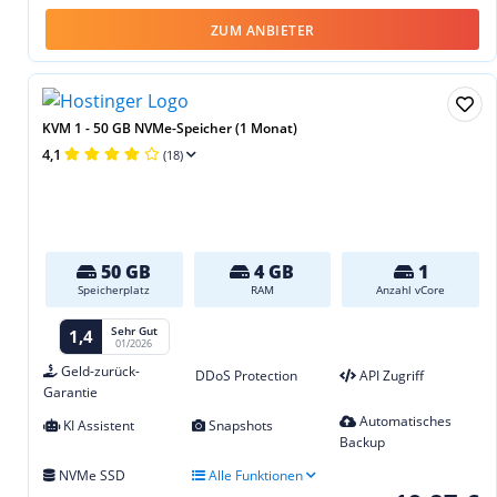
ZUM ANBIETER
KVM 1 - 50 GB NVMe-Speicher (1 Monat)
4,1
(18)
50 GB
4 GB
1
Speicherplatz
RAM
Anzahl vCore
Sehr Gut
1,4
01/2026
Geld-zurück-
DDoS Protection
API Zugriff
Garantie
Automatisches
KI Assistent
Snapshots
Backup
NVMe SSD
Alle Funktionen